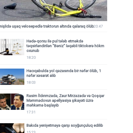
mişlidə uşaq velosepedlə traktorun altında qalaraq ölüb
20:47
Hədə-qorxu ilə pul tələb etməkdə
təqsirləndirilən "Bəniz" ləqəbli tiktokerə hökm
oxunub
18:20
Hacıqabulda yol qəzasında bir nəfər ölüb, 1
nəfər xəsarət alıb
18:03
Rasim İldırımzadə, Zaur Mirzəzadə və Qoşqar
Məmmədovun apellyasiya şikayəti üzrə
məhkəmə başlayıb
17:31
Bakıda yeniyetməyə qarşı soyğunçuluq edilib
15:23