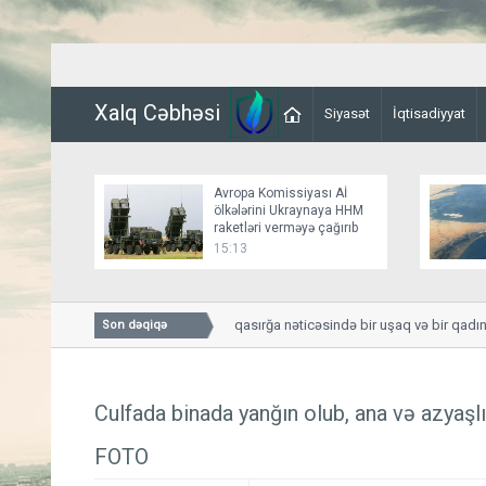
Xalq Cəbhəsi
Siyasət
İqtisadiyyat
Avropa Komissiyası Aİ
ölkələrini Ukraynaya HHM
raketləri verməyə çağırıb
15:13
Smolenskdə güclü qasırğa nəticəsində bir uşaq və bir qadın həla
Son dəqiqə
Culfada binada yanğın olub, ana və azyaşlı
FOTO