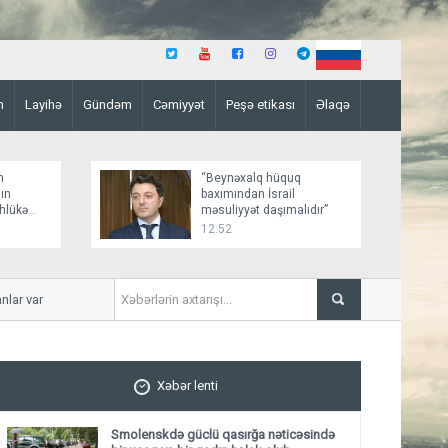
n
Layihə
Gündəm
Cəmiyyət
Peşə etikası
Əlaqə
n
“Beynəxalq hüquq
ın
baxımından İsrail
əhlükə
məsuliyyət daşımalıdır”
12:52
ar
İmişlidə uşaq velosepedlə tra
Xəbər lenti
Smolenskdə güclü qasırğa nəticəsində