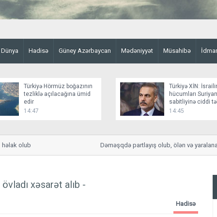
Dünya
Hadisə
Güney Azərbaycan
Mədəniyyət
Müsahibə
İdma
Türkiyə Hörmüz boğazının
Türkiyə XİN: İsraili
tezliklə açılacağına ümid
hücumları Suriyan
edir
sabitliyinə ciddi t
yaradır
14:47
14:45
k olub
Dəməşqdə partlayış olub, ölən və yaralananlar v
 övladı xəsarət alıb -
Hadisə