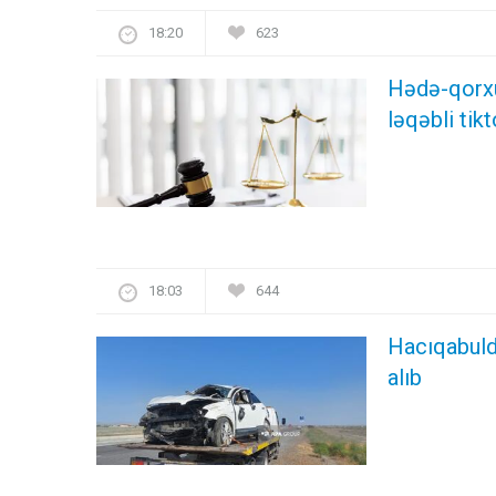
18:20
623
Hədə-qorxu 
ləqəbli ti
18:03
644
Hacıqabulda
alıb