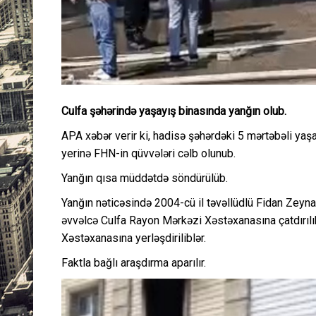
Culfa şəhərində yaşayış binasında yanğın olub.
APA xəbər verir ki, hadisə şəhərdəki 5 mərtəbəli yaş
yerinə FHN-in qüvvələri cəlb olunub.
Yanğın qısa müddətdə söndürülüb.
Yanğın nəticəsində 2004-cü il təvəllüdlü Fidan Zeynal
əvvəlcə Culfa Rayon Mərkəzi Xəstəxanasına çatdırıl
Xəstəxanasına yerləşdiriliblər.
Faktla bağlı araşdırma aparılır.