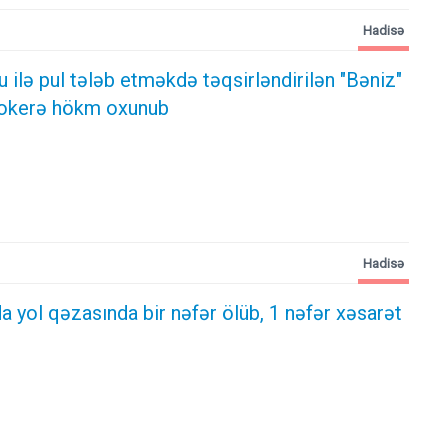
Hadisə
ilə pul tələb etməkdə təqsirləndirilən "Bəniz"
ktokerə hökm oxunub
Hadisə
 yol qəzasında bir nəfər ölüb, 1 nəfər xəsarət