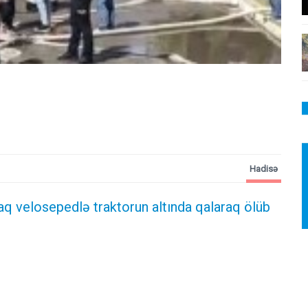
Hadisə
aq velosepedlə traktorun altında qalaraq ölüb