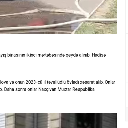
ayış binasının ikinci mərtəbəsində qeydə alınıb. Hadisə
ova və onun 2023-cü il təvəllüdlü övladı xəsarət alıb. Onlar
ıb. Daha sonra onlar Naxçıvan Muxtar Respublika