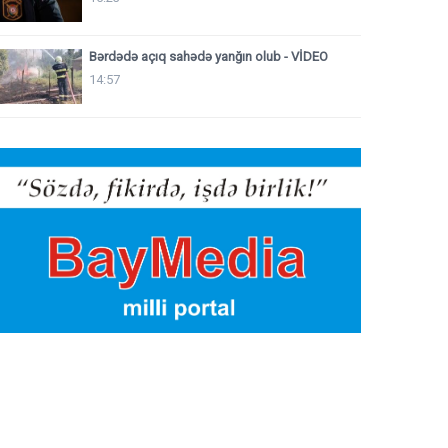
Bərdədə açıq sahədə yanğın olub - VİDEO
14:57