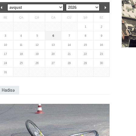
BE
ÇA
ÇƏ
CA
CÜ
ŞƏ
BZ
1
2
3
4
5
6
7
8
9
10
11
12
13
14
15
16
17
18
19
20
21
22
23
24
25
26
27
28
29
30
31
Hadisə