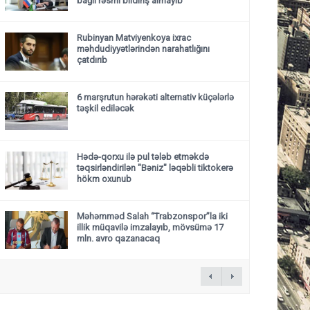
bağlı rəsmi bildiriş almayıb
Rubinyan Matviyenkoya ixrac
məhdudiyyətlərindən narahatlığını
çatdırıb
6 marşrutun hərəkəti alternativ küçələrlə
təşkil ediləcək
Hədə-qorxu ilə pul tələb etməkdə
təqsirləndirilən "Bəniz" ləqəbli tiktokerə
hökm oxunub
Məhəmməd Salah “Trabzonspor”la iki
illik müqavilə imzalayıb, mövsümə 17
mln. avro qazanacaq