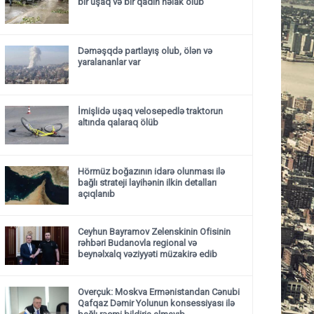
bir uşaq və bir qadın həlak olub
Dəməşqdə partlayış olub, ölən və
yaralananlar var
İmişlidə uşaq velosepedlə traktorun
altında qalaraq ölüb
Hörmüz boğazının idarə olunması ilə
bağlı strateji layihənin ilkin detalları
açıqlanıb
Ceyhun Bayramov Zelenskinin Ofisinin
rəhbəri Budanovla regional və
beynəlxalq vəziyyəti müzakirə edib
Overçuk: Moskva Ermənistandan Cənubi
Qafqaz Dəmir Yolunun konsessiyası ilə