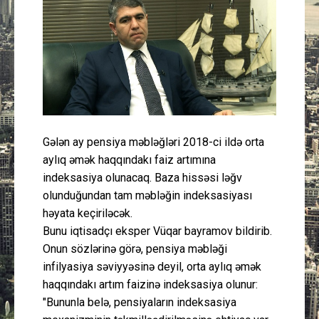
Güney Azərbaycan
Mədəniyyət
Müsahibə
İdman
Gələn ay pensiya məbləğləri 2018-ci ildə orta
aylıq əmək haqqındakı faiz artımına
Layihə
indeksasiya olunacaq. Baza hissəsi ləğv
olunduğundan tam məbləğin indeksasiyası
Gündəm
həyata keçiriləcək.
Bunu iqtisadçı eksper Vüqar bayramov bildirib.
Cəmiyyət
Onun sözlərinə görə, pensiya məbləği
infilyasiya səviyyəsinə deyil, orta aylıq əmək
Peşə etikası
haqqındakı artım faizinə indeksasiya olunur:
"Bununla belə, pensiyaların indeksasiya
Əlaqə