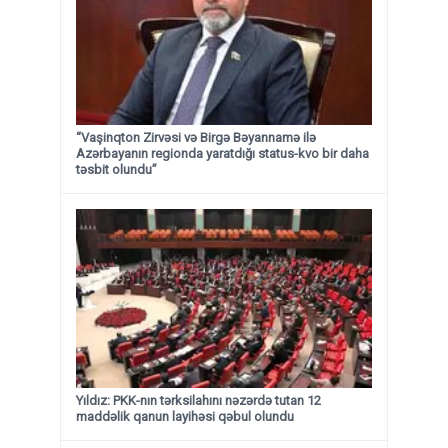
“Vaşinqton Zirvəsi və Birgə Bəyannamə ilə
Azərbayanın regionda yaratdığı status-kvo bir daha
təsbit olundu”
Yıldız: PKK-nın tərksilahını nəzərdə tutan 12
maddəlik qanun layihəsi qəbul olundu ​​​​​​​