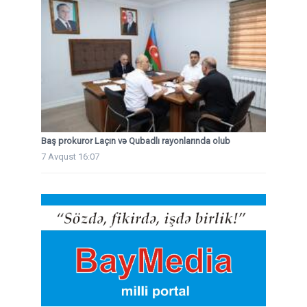
Baş prokuror Laçın və Qubadlı rayonlarında olub
7 Avqust 16:07