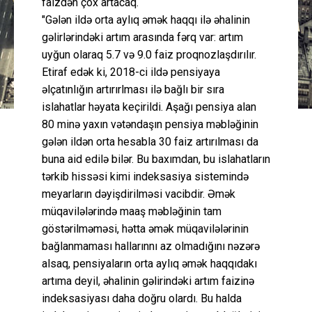
faizdən çox artacaq.
"Gələn ildə orta aylıq əmək haqqı ilə əhalinin
gəlirlərindəki artım arasında fərq var: artım
uyğun olaraq 5.7 və 9.0 faiz proqnozlaşdırılır.
Etiraf edək ki, 2018-ci ildə pensiyaya
əlçatınlığın artırırlması ilə bağlı bir sıra
islahatlar həyata keçirildi. Aşağı pensiya alan
80 minə yaxın vətəndaşın pensiya məbləğinin
gələn ildən orta hesabla 30 faiz artırılması da
buna aid edilə bilər. Bu baxımdan, bu islahatların
tərkib hissəsi kimi indeksasiya sistemində
meyarların dəyişdirilməsi vacibdir. Əmək
müqavilələrində maaş məbləğinin tam
göstərilməməsi, hətta əmək müqavilələrinin
bağlanmaması hallarınnı az olmadığını nəzərə
alsaq, pensiyaların orta aylıq əmək haqqıdakı
artıma deyil, əhalinin gəlirindəki artım faizinə
indeksasiyası daha doğru olardı. Bu halda