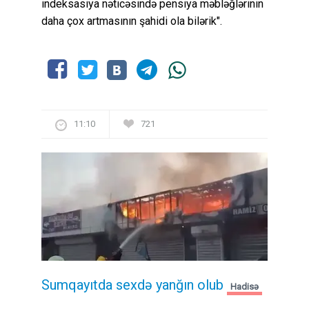
indeksasiya nəticəsində pensiya məbləğlərinin
daha çox artmasının şahidi ola bilərik".
11:10
721
Sumqayıtda sexdə yanğın olub
Hadisə