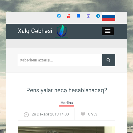
Xalq Cəbhəsi
Close
Siyasət
Pensiyalar necə hesablanacaq?
İqtisadiyyat
Hadisə
Dünya
28 Dekabr 2018 14:00
8 953
Hadisə