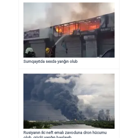
Sumqayıtda sexdə yanğın olub
Rusiyanın iki neft emalı zavoduna dron hücumu
olub, güclü yanğın başlayıb