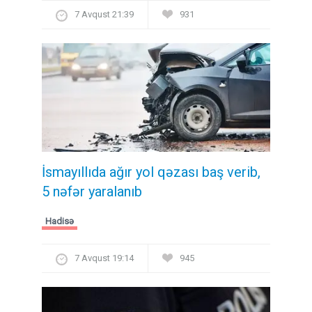
7 Avqust 21:39
931
İsmayıllıda ağır yol qəzası baş verib,
5 nəfər yaralanıb
Hadisə
7 Avqust 19:14
945