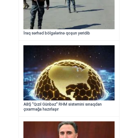
İraq sərhəd bölgələrinə qoşun yeridib
ABŞ "Qızıl Günbəz" RHM sistemini sınaqdan
çıxarmağa hazırlaşır