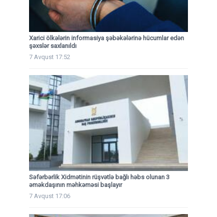
Xarici ölkələrin informasiya şəbəkələrinə hücumlar edən
şəxslər saxlanıldı
7 Avqust 17:52
Səfərbərlik Xidmətinin rüşvətlə bağlı həbs olunan 3
əməkdaşının məhkəməsi başlayır
7 Avqust 17:06