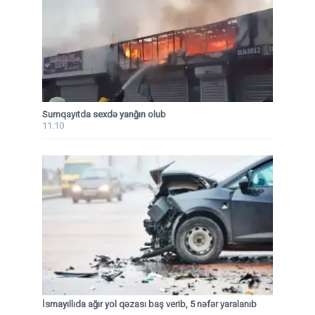
Sumqayıtda sexdə yanğın olub
11:10
İsmayıllıda ağır yol qəzası baş verib, 5 nəfər yaralanıb