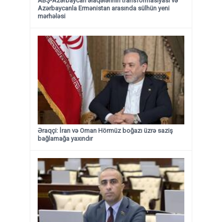
ABŞ-Azərbaycan əlaqələrinin transformasiyası və
Azərbaycanla Ermənistan arasında sülhün yeni
mərhələsi
Əraqçi: İran və Oman Hörmüz boğazı üzrə saziş
bağlamağa yaxındır