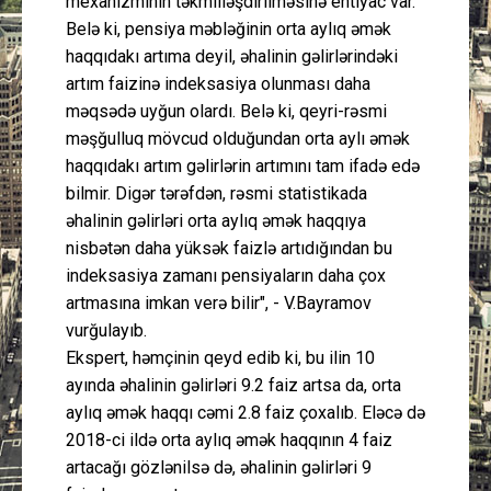
mexanizminin təkmilləşdirilməsinə ehtiyac var.
Belə ki, pensiya məbləğinin orta aylıq əmək
haqqıdakı artıma deyil, əhalinin gəlirlərindəki
artım faizinə indeksasiya olunması daha
məqsədə uyğun olardı. Belə ki, qeyri-rəsmi
məşğulluq mövcud olduğundan orta aylı əmək
haqqıdakı artım gəlirlərin artımını tam ifadə edə
bilmir. Digər tərəfdən, rəsmi statistikada
əhalinin gəlirləri orta aylıq əmək haqqıya
nisbətən daha yüksək faizlə artıdığından bu
indeksasiya zamanı pensiyaların daha çox
artmasına imkan verə bilir", - V.Bayramov
vurğulayıb.
Ekspert, həmçinin qeyd edib ki, bu ilin 10
ayında əhalinin gəlirləri 9.2 faiz artsa da, orta
aylıq əmək haqqı cəmi 2.8 faiz çoxalıb. Eləcə də
2018-ci ildə orta aylıq əmək haqqının 4 faiz
artacağı gözlənilsə də, əhalinin gəlirləri 9