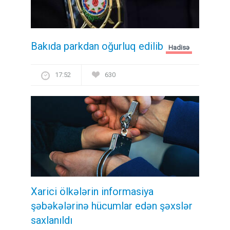
Bakıda parkdan oğurluq edilib
Hadisə
17:52
630
Xarici ölkələrin informasiya
şəbəkələrinə hücumlar edən şəxslər
saxlanıldı