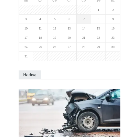
BE
ÇA
ÇƏ
CA
CÜ
ŞƏ
BZ
1
2
3
4
5
6
7
8
9
10
11
12
13
14
15
16
17
18
19
20
21
22
23
24
25
26
27
28
29
30
31
Hadisə