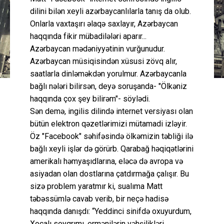
dilini bilən xeyli azərbaycanlılarla tanış da olub.
Onlarla vaxtaşırı əlaqə saxlayır, Azərbaycan
haqqında fikir mübadilələri aparır...
Azərbaycan mədəniyyətinin vurğunudur.
Azərbaycan müsiqisindən xüsusi zövq alır,
saatlarla dinləməkdən yorulmur. Azərbaycanla
bağlı nələri bilirsən, deyə soruşanda- "Ölkəniz
haqqında çox şey bilirəm"- söylədi.
Sən demə, ingilis dilində internet versiyası olan
bütün elektron qəzetlərimizi mütamadi izləyir.
Öz "Facebook" səhifəsində ölkəmizin təbliği ilə
bağlı xeyli işlər də görürb. Qarabağ həqiqətlərini
amerikalı həmyaşıdlarına, eləcə də avropa və
asiyadan olan dostlarına çatdırmağa çalışır. Bu
sizə problem yaratmır ki, sualıma Matt
təbəssümlə cavab verib, bir neçə hadisə
haqqında danışdı: “Yeddinci sinifdə oxuyurdum,
Xocalı soyqrımı, ermənilərin vəhşilikləri