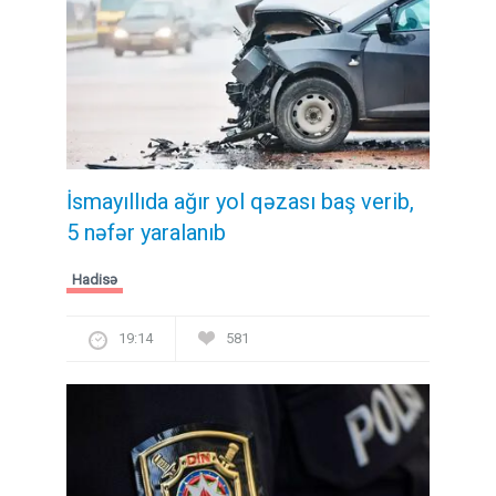
İsmayıllıda ağır yol qəzası baş verib,
5 nəfər yaralanıb
Hadisə
19:14
581