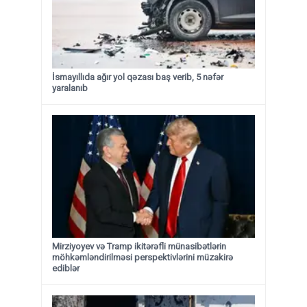
İsmayıllıda ağır yol qəzası baş verib, 5 nəfər
yaralanıb
Mirziyoyev və Tramp ikitərəfli münasibətlərin
möhkəmləndirilməsi perspektivlərini müzakirə
ediblər