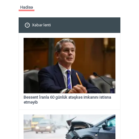
Hadisə
Xəbər lenti
Bessent İranla 60 günlük atəşkəs imkanını istisna
etməyib