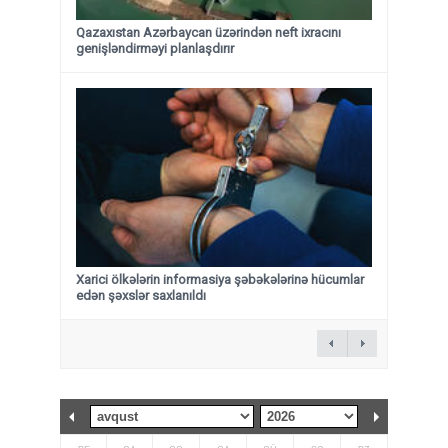
Qazaxıstan Azərbaycan üzərindən neft ixracını
genişləndirməyi planlaşdırır
Xarici ölkələrin informasiya şəbəkələrinə hücumlar
edən şəxslər saxlanıldı