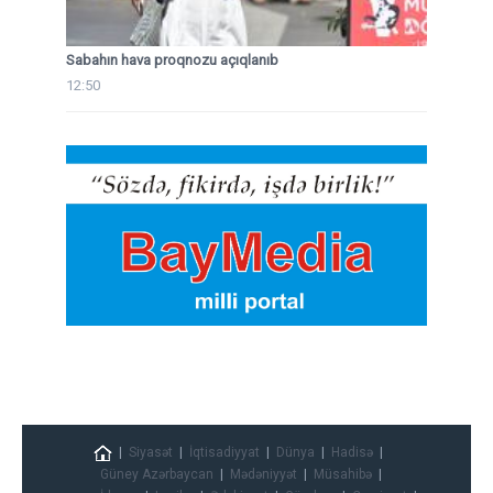
Sabahın hava proqnozu açıqlanıb
12:50
Siyasət
İqtisadiyyat
Dünya
Hadisə
Güney Azərbaycan
Mədəniyyət
Müsahibə