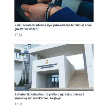
Xarici ölkələrin informasiya şəbəkələrinə hücumlar edən
şəxslər saxlanıldı
17:52
Səfərbərlik Xidmətinin rüşvətlə bağlı həbs olunan 3
əməkdaşının məhkəməsi başlayır
17:06