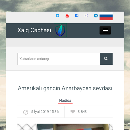
Xalq Cəbhəsi
Close
Siyasət
Amerikalı gəncin Azərbaycan sevdası
İqtisadiyyat
Hadisə
Dünya
5 İyul 2019 15:36
3 843
Hadisə