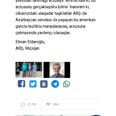
yaxından tanımağı arzulayır. Amma hələ ki, bu
arzusunu gerçəkləşdirə bilmir. İnanıram ki,
ölkəmizdəki əlaqədar təşkilatlar ABŞ-da
Azərbaycan sevdası ilə yaşayan bu amerikalı
gənclə tezliklə maraqlanacaq, arzusuna
çatmasında yardımçı olacaqlar...
Elman Eldaroğlu,
ABŞ, Miçiqan
21:39
364