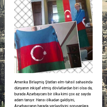
Güney Azərbaycan
Mədəniyyət
Müsahibə
İdman
Layihə
Gündəm
Cəmiyyət
Amerika Birləşmiş Ştatları elm-təhsil sahəsində
dünyanın inkişaf etmiş dövlətlərdən biri olsa da,
Peşə etikası
burada Azərbaycanı bir ölkə kimi çox az sayda
adam tanıyır. Hansı ölkədən gəldiyini,
Əlaqə
Azərbaycanın harada yerləşdiyini soruşanlara