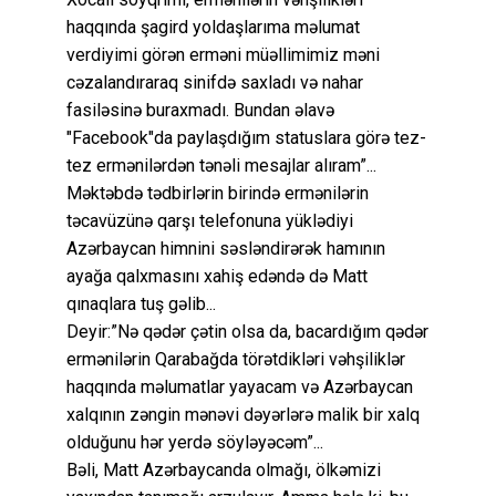
haqqında şagird yoldaşlarıma məlumat
verdiyimi görən erməni müəllimimiz məni
cəzalandıraraq sinifdə saxladı və nahar
fasiləsinə buraxmadı. Bundan əlavə
"Facebook"da paylaşdığım statuslara görə tez-
tez ermənilərdən tənəli mesajlar alıram”...
Məktəbdə tədbirlərin birində ermənilərin
təcavüzünə qarşı telefonuna yüklədiyi
Azərbaycan himnini səsləndirərək hamının
ayağa qalxmasını xahiş edəndə də Matt
qınaqlara tuş gəlib...
Deyir:”Nə qədər çətin olsa da, bacardığım qədər
ermənilərin Qarabağda törətdikləri vəhşiliklər
haqqında məlumatlar yayacam və Azərbaycan
xalqının zəngin mənəvi dəyərlərə malik bir xalq
olduğunu hər yerdə söyləyəcəm”...
Bəli, Matt Azərbaycanda olmağı, ölkəmizi