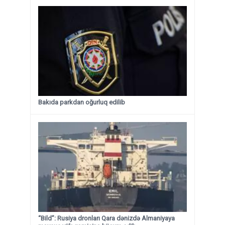
Bakıda parkdan oğurluq edilib
“Bild”: Rusiya dronları Qara dənizdə Almaniyaya