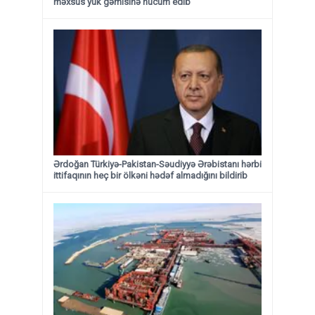
məxsus yük gəmisinə hücum edib
Ərdoğan Türkiyə-Pakistan-Səudiyyə Ərəbistanı hərbi
ittifaqının heç bir ölkəni hədəf almadığını bildirib