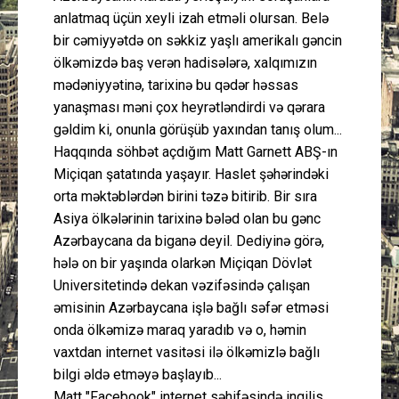
anlatmaq üçün xeyli izah etməli olursan. Belə
bir cəmiyyətdə on səkkiz yaşlı amerikalı gəncin
ölkəmizdə baş verən hadisələrə, xalqımızın
mədəniyyətinə, tarixinə bu qədər həssas
yanaşması məni çox heyrətləndirdi və qərara
gəldim ki, onunla görüşüb yaxından tanış olum...
Haqqında söhbət açdığım Matt Garnett ABŞ-ın
Miçiqan şatatında yaşayır. Haslet şəhərindəki
orta məktəblərdən birini təzə bitirib. Bir sıra
Asiya ölkələrinin tarixinə bələd olan bu gənc
Azərbaycana da biganə deyil. Dediyinə görə,
hələ on bir yaşında olarkən Miçiqan Dövlət
Universitetində dekan vəzifəsində çalışan
əmisinin Azərbaycana işlə bağlı səfər etməsi
onda ölkəmizə maraq yaradıb və o, həmin
vaxtdan internet vasitəsi ilə ölkəmizlə bağlı
bilgi əldə etməyə başlayıb...
Matt "Facebook" internet səhifəsində ingilis