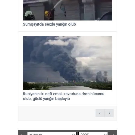
Sumqayıtda sexdə yanğın olub
Rusiyanın iki neft emalı zavoduna dron hücumu
olub, güclü yanğın başlayıb