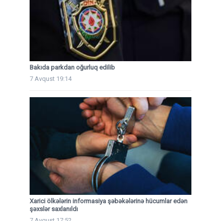
Bakıda parkdan oğurluq edilib
7 Avqust 19:14
Xarici ölkələrin informasiya şəbəkələrinə hücumlar edən
şəxslər saxlanıldı
7 Avqust 17:52