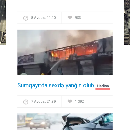
8 Avqust 11:10
903
Sumqayıtda sexdə yanğın olub
Hadisə
7 Avqust 21:39
1 092