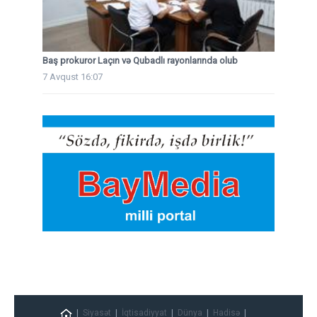
Baş prokuror Laçın və Qubadlı rayonlarında olub
7 Avqust 16:07
Siyasət
İqtisadiyyat
Dünya
Hadisə