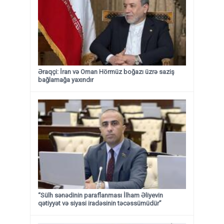
Əraqçi: İran və Oman Hörmüz boğazı üzrə saziş
bağlamağa yaxındır
“Sülh sənədinin paraflanması İlham Əliyevin
qətiyyət və siyasi iradəsinin təcəssümüdür”