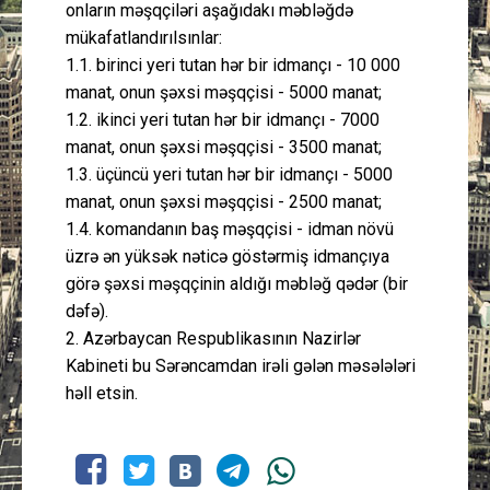
onların məşqçiləri aşağıdakı məbləğdə
mükafatlandırılsınlar:
1.1. birinci yeri tutan hər bir idmançı - 10 000
manat, onun şəxsi məşqçisi - 5000 manat;
1.2. ikinci yeri tutan hər bir idmançı - 7000
manat, onun şəxsi məşqçisi - 3500 manat;
1.3. üçüncü yeri tutan hər bir idmançı - 5000
manat, onun şəxsi məşqçisi - 2500 manat;
1.4. komandanın baş məşqçisi - idman növü
üzrə ən yüksək nəticə göstərmiş idmançıya
görə şəxsi məşqçinin aldığı məbləğ qədər (bir
dəfə).
2. Azərbaycan Respublikasının Nazirlər
Kabineti bu Sərəncamdan irəli gələn məsələləri
həll etsin.