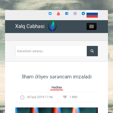
Xalq Cəbhəsi
Close
Siyasət
İlham Əliyev sərəncam imzaladı
İqtisadiyyat
Hadisə
Dünya
30 İyul 2019 17:46
1 890
Hadisə