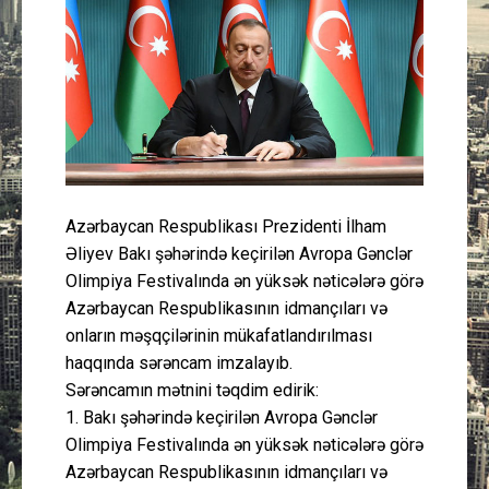
Güney Azərbaycan
Mədəniyyət
Müsahibə
İdman
Azərbaycan Respublikası Prezidenti İlham
Layihə
Əliyev Bakı şəhərində keçirilən Avropa Gənclər
Olimpiya Festivalında ən yüksək nəticələrə görə
Gündəm
Azərbaycan Respublikasının idmançıları və
onların məşqçilərinin mükafatlandırılması
Cəmiyyət
haqqında sərəncam imzalayıb.
Sərəncamın mətnini təqdim edirik:
1. Bakı şəhərində keçirilən Avropa Gənclər
Peşə etikası
Olimpiya Festivalında ən yüksək nəticələrə görə
Azərbaycan Respublikasının idmançıları və
Əlaqə