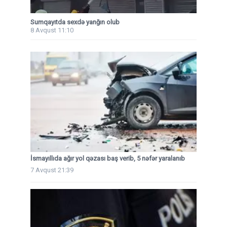
Sumqayıtda sexdə yanğın olub
8 Avqust 11:10
İsmayıllıda ağır yol qəzası baş verib, 5 nəfər yaralanıb
7 Avqust 21:39