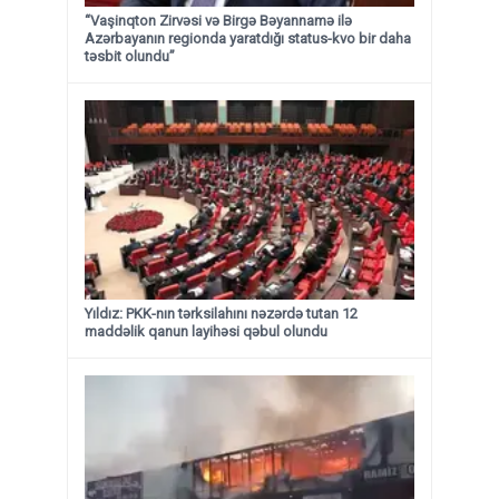
“Vaşinqton Zirvəsi və Birgə Bəyannamə ilə
Azərbayanın regionda yaratdığı status-kvo bir daha
təsbit olundu”
Yıldız: PKK-nın tərksilahını nəzərdə tutan 12
maddəlik qanun layihəsi qəbul olundu ​​​​​​​