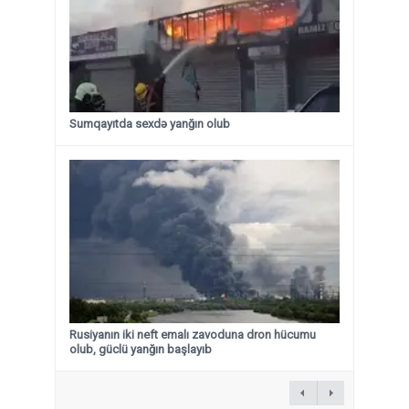
Sumqayıtda sexdə yanğın olub
Rusiyanın iki neft emalı zavoduna dron hücumu
olub, güclü yanğın başlayıb