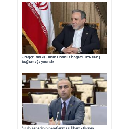
Əraqçi: İran və Oman Hörmüz boğazı üzrə saziş
bağlamağa yaxındır
“Sülh sənədinin paraflanması İlham Əliyevin