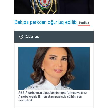
Bakıda parkdan oğurluq edilib
Hadisə
Xəbər lenti
ABŞ-Azərbaycan əlaqələrinin transformasiyası və
Azərbaycanla Ermənistan arasında sülhün yeni
mərhələsi