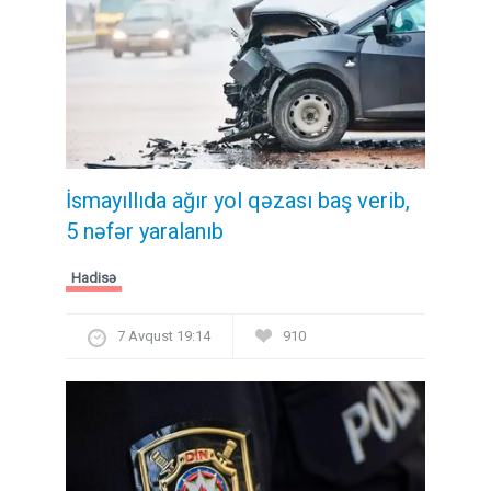
İsmayıllıda ağır yol qəzası baş verib,
5 nəfər yaralanıb
Hadisə
7 Avqust 19:14
910