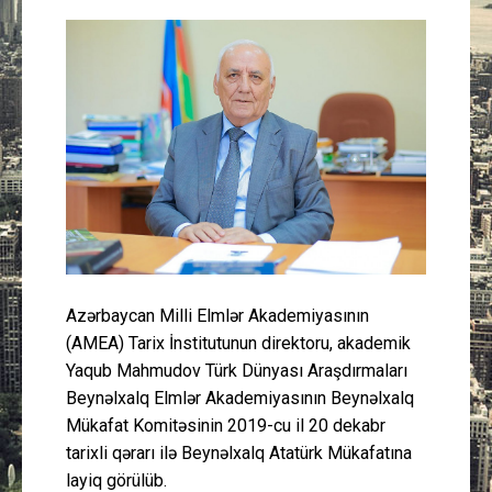
Güney Azərbaycan
Mədəniyyət
Müsahibə
İdman
Layihə
Gündəm
Azərbaycan Milli Elmlər Akademiyasının
(AMEA) Tarix İnstitutunun direktoru, akademik
Cəmiyyət
Yaqub Mahmudov Türk Dünyası Araşdırmaları
Beynəlxalq Elmlər Akademiyasının Beynəlxalq
Peşə etikası
Mükafat Komitəsinin 2019-cu il 20 dekabr
tarixli qərarı ilə Beynəlxalq Atatürk Mükafatına
Əlaqə
layiq görülüb.