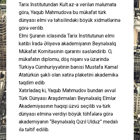
Tarix İnstitutundan Kult.az-a verilən məlumata
görə, Yaqub Mahmudova bu mükafat türk
dünyası elmi və təhsilindəki böyük xidmətlərinə
görə verilib.
Elmi Şuranın iclasında Tarix İnstitutunun elmi
katibi İradə Əliyeva akademiyanın Beynəlxalq
Mükafat Komitəsinin qərarını səsləndirib. O,
mükafatın diplomu, döş nişanı və üzərində
Türkiyə Cümhuriyyətinin banisi Mustafa Kamal
Atatürkün şəkli olan xatirə plaketini akademikə
təqdim edib.
Xatırladaq ki, Yaqub Mahmudov bundan əvvəl
Türk Dünyası Araşdırmaları Beynəlxalq Elmlər
Akademiyasının həqiqi üzvü seçilib və türk
dünyası elminə verdiyi böyük töhfələrə görə
akademiyanın “Beynəlxalq Qızıl Ulduz” medalı
ilə təltif edilib.