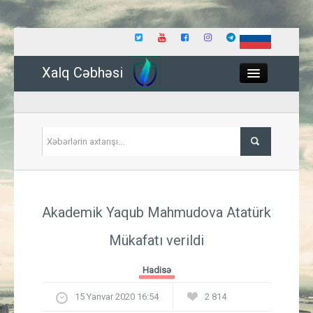
Xalq Cəbhəsi
Close
Siyasət
Akademik Yaqub Mahmudova Atatürk
İqtisadiyyat
Mükafatı verildi
Dünya
Hadisə
Hadisə
15 Yanvar 2020 16:54
2 814