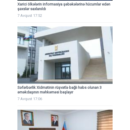
Xarici ölkələrin informasiya şəbəkələrinə hücumlar edən
şəxslər saxlanıldı
7 Avqust 17:52
Səfərbərlik Xidmətinin rüşvətlə bağlı həbs olunan 3
əməkdaşının məhkəməsi başlayır
7 Avqust 17:06