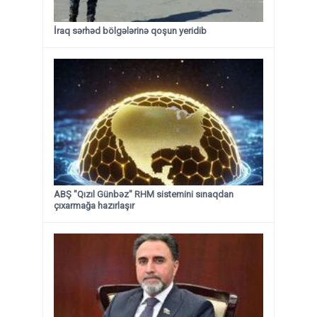
İraq sərhəd bölgələrinə qoşun yeridib
ABŞ "Qızıl Günbəz" RHM sistemini sınaqdan
çıxarmağa hazırlaşır