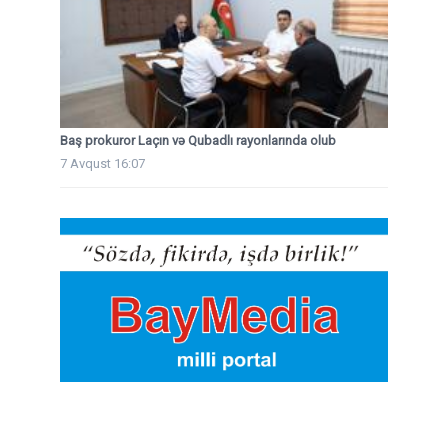
Baş prokuror Laçın və Qubadlı rayonlarında olub
7 Avqust 16:07