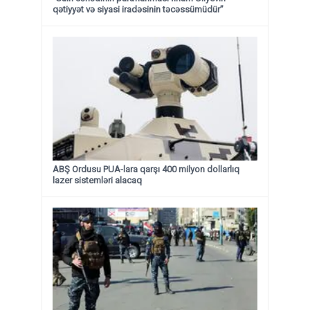
qətiyyət və siyasi iradəsinin təcəssümüdür”
ABŞ Ordusu PUA-lara qarşı 400 milyon dollarlıq
lazer sistemləri alacaq