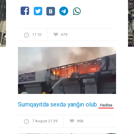
11:10
679
Sumqayıtda sexdə yanğın olub
Hadisə
7 Avqust 21:39
896