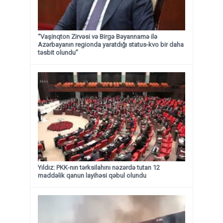
“Vaşinqton Zirvəsi və Birgə Bəyannamə ilə
Azərbayanın regionda yaratdığı status-kvo bir daha
təsbit olundu”
Yıldız: PKK-nın tərksilahını nəzərdə tutan 12
maddəlik qanun layihəsi qəbul olundu ​​​​​​​