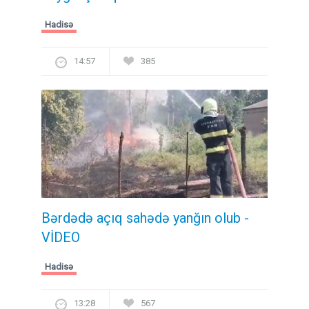
Hadisə
14:57
385
Bərdədə açıq sahədə yanğın olub -
VİDEO
Hadisə
13:28
567