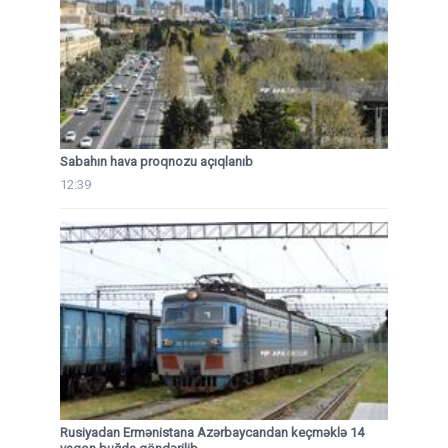
Sabahın hava proqnozu açıqlanıb
12:39
Rusiyadan Ermənistana Azərbaycandan keçməklə 14