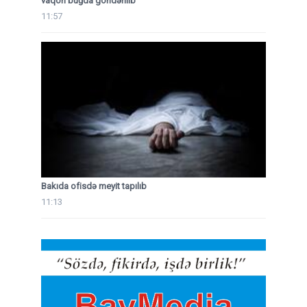
vaqon buğda göndərilib
11:57
Bakıda ofisdə meyit tapılıb
11:13