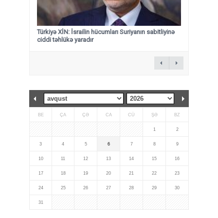
Türkiyə XİN: İsrailin hücumları Suriyanın sabitliyinə
ciddi təhlükə yaradır
BE
ÇA
ÇƏ
CA
CÜ
ŞƏ
BZ
1
2
3
4
5
6
7
8
9
10
11
12
13
14
15
16
17
18
19
20
21
22
23
24
25
26
27
28
29
30
31