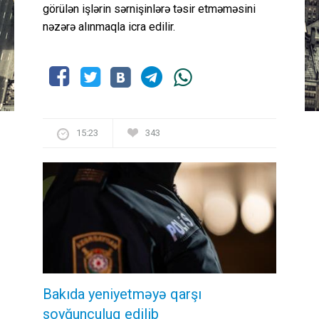
görülən işlərin sərnişinlərə təsir etməməsini
nəzərə alınmaqla icra edilir.
15:23
343
Bakıda yeniyetməyə qarşı
soyğunçuluq edilib