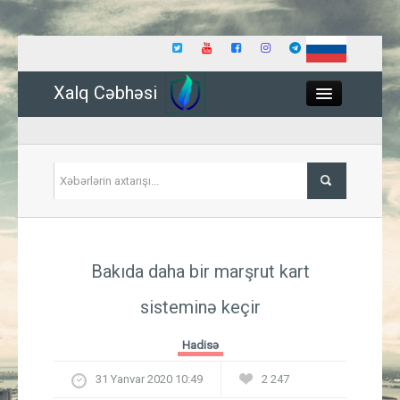
Xalq Cəbhəsi
Close
Siyasət
Bakıda daha bir marşrut kart
İqtisadiyyat
sisteminə keçir
Dünya
Hadisə
Hadisə
31 Yanvar 2020 10:49
2 247