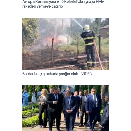
Avropa Komissiyası Aİ ölkələrini Ukraynaya HHM
raketləri verməyə çağırıb
Bərdədə açıq sahədə yanğın olub - VİDEO