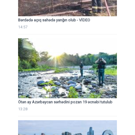
Bərdədə açıq sahədə yanğın olub - VİDEO
14:57
Ötən ay Azərbaycan sərhədini pozan 19 əcnəbi tutulub
13:28