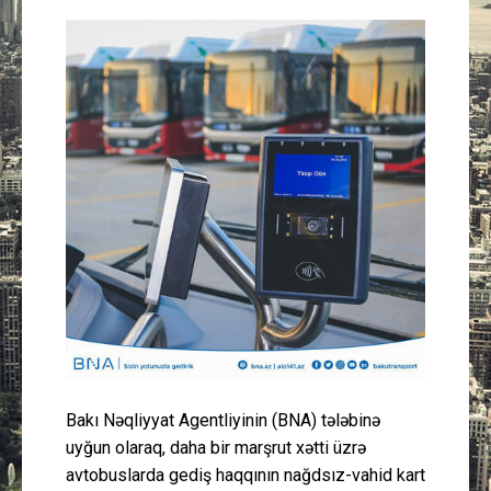
Güney Azərbaycan
Mədəniyyət
Müsahibə
İdman
Layihə
Gündəm
Cəmiyyət
Bakı Nəqliyyat Agentliyinin (BNA) tələbinə
Peşə etikası
uyğun olaraq, daha bir marşrut xətti üzrə
avtobuslarda gediş haqqının nağdsız-vahid kart
Əlaqə