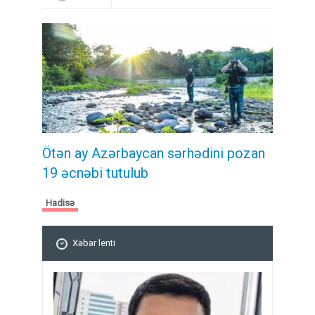
Ötən ay Azərbaycan sərhədini pozan
19 əcnəbi tutulub
Hadisə
Xəbər lenti