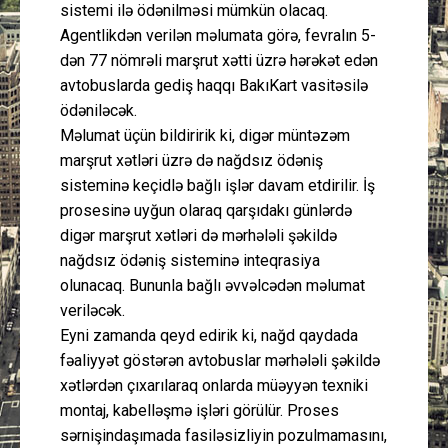
sistemi ilə ödənilməsi mümkün olacaq.
Agentlikdən verilən məlumata görə, fevralın 5-
dən 77 nömrəli marşrut xətti üzrə hərəkət edən
avtobuslarda gediş haqqı BakıKart vasitəsilə
ödəniləcək.
Məlumat üçün bildiririk ki, digər müntəzəm
marşrut xətləri üzrə də nağdsız ödəniş
sisteminə keçidlə bağlı işlər davam etdirilir. İş
prosesinə uyğun olaraq qarşıdakı günlərdə
digər marşrut xətləri də mərhələli şəkildə
nağdsız ödəniş sisteminə inteqrasiya
olunacaq. Bununla bağlı əvvəlcədən məlumat
veriləcək.
Eyni zamanda qeyd edirik ki, nağd qaydada
fəaliyyət göstərən avtobuslar mərhələli şəkildə
xətlərdən çıxarılaraq onlarda müəyyən texniki
montaj, kabelləşmə işləri görülür. Proses
sərnişindaşımada fasiləsizliyin pozulmamasını,