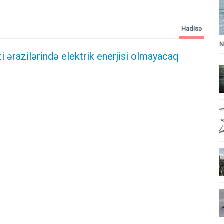
Hadisə
N
i ərazilərində elektrik enerjisi olmayacaq