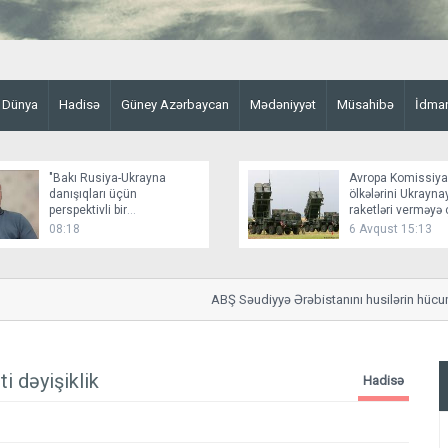
Dünya
Hadisə
Güney Azərbaycan
Mədəniyyət
Müsahibə
İdma
"Bakı Rusiya-Ukrayna
Avropa Komissiya
danışıqları üçün
ölkələrini Ukrayn
perspektivli bir
raketləri verməyə 
platformadır"
08:18
6 Avqust 15:13
ABŞ Səudiyyə Ərəbistanını husilərin hücum ris
i dəyişiklik
Hadisə