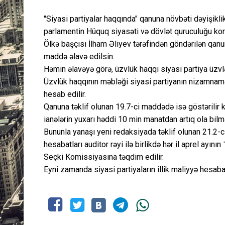
"Siyasi partiyalar haqqında" qanuna növbəti dəyişiklik
parlamentin Hüquq siyasəti və dövlət quruculuğu komit
Ölkə başçısı İlham Əliyev tərəfindən göndərilən qan
maddə əlavə edilsin.
Həmin əlavəyə görə, üzvlük haqqı siyasi partiya üzvl
Üzvlük haqqının məbləği siyasi partiyanın nizamnamə
hesab edilir.
Qanuna təklif olunan 19.7-ci maddədə isə göstərilir ki
ianələrin yuxarı həddi 10 min manatdan artıq ola bilm
Bununla yanaşı yeni redaksiyada təklif olunan 21.2-c
hesabatları auditor rəyi ilə birlikdə hər il aprel a
Seçki Komissiyasına təqdim edilir.
Eyni zamanda siyasi partiyaların illik maliyyə hesabat