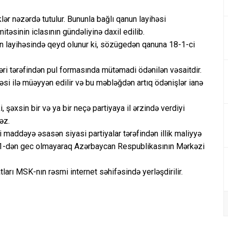
lər nəzərdə tutulur. Bununla bağlı qanun layihəsi
əsinin iclasının gündəliyinə daxil edilib.
un layihəsində qeyd olunur ki, sözügedən qanuna 18-1-ci
əri tərəfindən pul formasında mütəmadi ödənilən vəsaitdir.
si ilə müəyyən edilir və bu məbləğdən artıq ödənişlər ianə
, şəxsin bir və ya bir neçə partiyaya il ərzində verdiyi
əz.
i maddəyə əsasən siyasi partiyalar tərəfindən illik maliyyə
yının 1-dən gec olmayaraq Azərbaycan Respublikasının Mərkəzi
ları MSK-nın rəsmi internet səhifəsində yerləşdirilir.