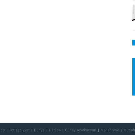
asət
İqtisadiyyat
Dünya
Hadisə
Güney Azərbaycan
Mədəniyyət
Müsah