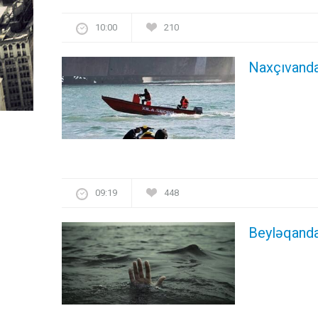
10:00
210
Naxçıvanda 
09:19
448
Beyləqanda