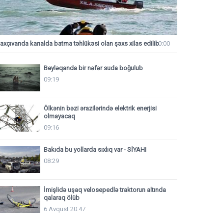
axçıvanda kanalda batma təhlükəsi olan şəxs xilas edilib
10:00
Beyləqanda bir nəfər suda boğulub
09:19
Ölkənin bəzi ərazilərində elektrik enerjisi
olmayacaq
09:16
Bakıda bu yollarda sıxlıq var - SİYAHI
08:29
İmişlidə uşaq velosepedlə traktorun altında
qalaraq ölüb
6 Avqust 20:47