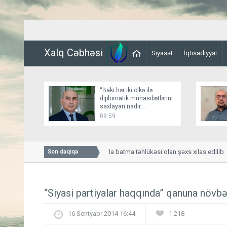
Xalq Cəbhəsi
Siyasət
İqtisadiyyat
“Bakı hər iki ölkə ilə
diplomatik münasibətlərini
saxlayan nadir
dövlətlərdəndir”
09:59
Naxçıvanda kanalda batma təhlükəsi olan şəxs xilas edilib
Son dəqiqə
“Siyasi partiyalar haqqında” qanuna növbət
16 Sentyabr 2014 16:44
1 218