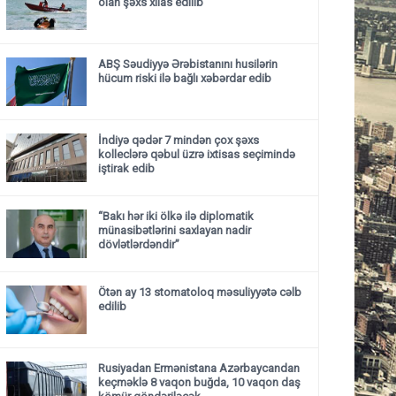
olan şəxs xilas edilib
ABŞ Səudiyyə Ərəbistanını husilərin
hücum riski ilə bağlı xəbərdar edib
İndiyə qədər 7 mindən çox şəxs
kolleclərə qəbul üzrə ixtisas seçimində
iştirak edib
“Bakı hər iki ölkə ilə diplomatik
münasibətlərini saxlayan nadir
dövlətlərdəndir”
Ötən ay 13 stomatoloq məsuliyyətə cəlb
edilib
Rusiyadan Ermənistana Azərbaycandan
keçməklə 8 vaqon buğda, 10 vaqon daş