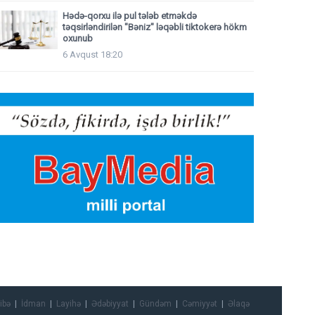
Hədə-qorxu ilə pul tələb etməkdə
təqsirləndirilən "Bəniz" ləqəbli tiktokerə hökm
oxunub
6 Avqust 18:20
ibə
İdman
Layihə
Ədəbiyyat
Gündəm
Cəmiyyət
Əlaqə