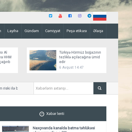
n
Layihə
Gündəm
Cəmiyyət
Peşə etikası
Əlaqə
sı Aİ
Türkiyə Hörmüz boğazının
aya HHM
tezliklə açılacağına ümid
çağırıb
edir
6 Avqust 14:47
ki ilə bağlı xəbərdar edib
İndiyə qədər 7 mindən çox ş
Xəbər lenti
Naxçıvanda kanalda batma təhlükəsi