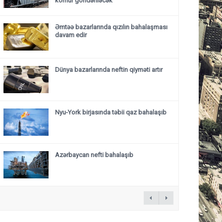
kömür göndəriləcək
Əmtəə bazarlarında qızılın bahalaşması
davam edir
Dünya bazarlarında neftin qiyməti artır
Nyu-York birjasında təbii qaz bahalaşıb
Azərbaycan nefti bahalaşıb