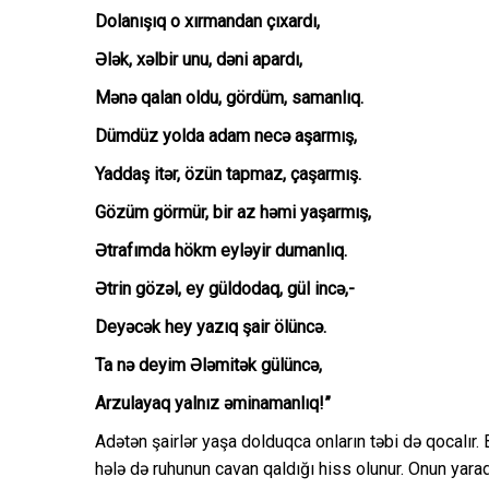
Dolanışıq o xırmandan çıxardı,
Ələk, xəlbir unu, dəni apardı,
Mənə qalan oldu, gördüm, samanlıq.
Dümdüz yolda adam necə aşarmış,
Yaddaş itər, özün tapmaz, çaşarmış.
Gözüm görmür, bir az həmi yaşarmış,
Ətrafımda hökm eyləyir dumanlıq.
Ətrin gözəl, ey güldodaq, gül incə,-
Deyəcək hey yazıq şair ölüncə.
Ta nə deyim Ələmitək gülüncə,
Arzulayaq yalnız əminamanlıq!”
Adətən şairlər yaşa dolduqca onların təbi də qocalır. 
hələ də ruhunun cavan qaldığı hiss olunur. Onun yara