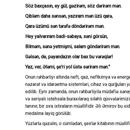
Söz baxçasın, ey gül, gəzirəm, söz dərirəm mən.
Qibləm daha sənsən, yazıram mən üzü qarə,
Qarə üzümü sən tərəfə döndərirəm mən.
Hey yalvarıram badi-səbaya, səni görsün,
Bilməm, sənə yetmişmi, salam göndərirəm mən.
Gəlsən, de, pəyandazın olar bax bu vərəqlər!
Yaz, ver, Ələmi, şe'ri yol üstə sərirəm mən.”
Onun rəhbərliyi altında neft, qaz, neftkimya və ener
nəzarət və idarəetmə sistemləri, cihaz və qurğuları 
edilib. Eyni zamanda, onun rəhbərliyilə müdafiə sənay
və seriyalı istehsala buraxılaraq silahlı qüvvələrimizi
tanınır, bir sıra ixtiraların müəllifidir. Əli Əmirov b
medalına layiq görülüb.
Yüzlərlə qəzəlin, o cümlədən, şeirlər kitabının müəllif