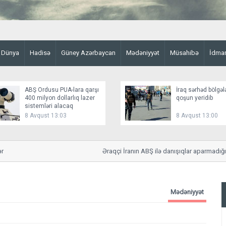
Dünya
Hadisə
Güney Azərbaycan
Mədəniyyət
Müsahibə
İdma
ABŞ Ordusu PUA-lara qarşı
İraq sərhəd bölgəl
400 milyon dollarlıq lazer
qoşun yeridib
sistemləri alacaq
8 Avqust 13:03
8 Avqust 13:00
Əraqçi İranın ABŞ ilə danışıqlar aparmadığını bil
Mədəniyyət