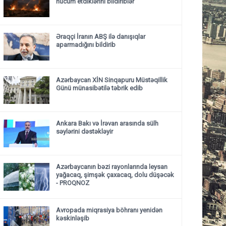
hücum etdiklərini bildiriblər
Əraqçi İranın ABŞ ilə danışıqlar
aparmadığını bildirib
Azərbaycan XİN Sinqapuru Müstəqillik
Günü münasibətilə təbrik edib
Ankara Bakı və İrəvan arasında sülh
səylərini dəstəkləyir
Azərbaycanın bəzi rayonlarında leysan
yağacaq, şimşək çaxacaq, dolu düşəcək
- PROQNOZ
Avropada miqrasiya böhranı yenidən
kəskinləşib