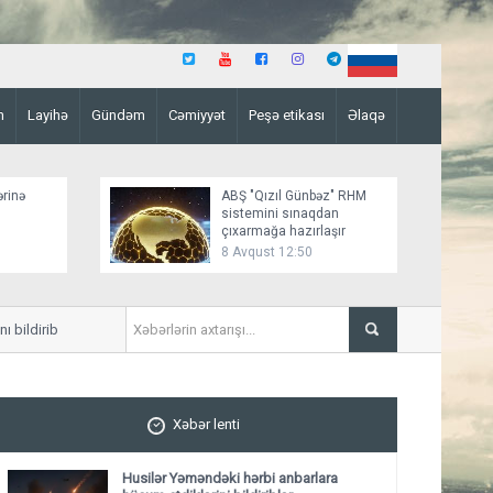
n
Layihə
Gündəm
Cəmiyyət
Peşə etikası
Əlaqə
ərinə
ABŞ "Qızıl Günbəz" RHM
sistemini sınaqdan
çıxarmağa hazırlaşır
8 Avqust 12:50
dirib
Azərbaycan XİN Sinqapuru Müs
Xəbər lenti
Husilər Yəməndəki hərbi anbarlara