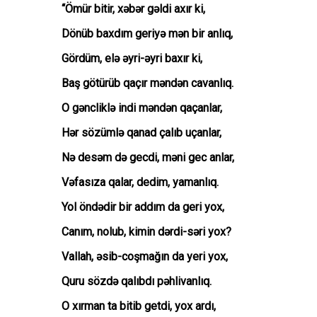
“Ömür bitir, xəbər gəldi axır ki,
Dönüb baxdım geriyə mən bir anlıq,
Gördüm, elə əyri-əyri baxır ki,
Baş götürüb qaçır məndən cavanlıq.
O gəncliklə indi məndən qaçanlar,
Hər sözümlə qanad çalıb uçanlar,
Nə desəm də gecdi, məni gec anlar,
Vəfasıza qalar, dedim, yamanlıq.
Yol öndədir bir addım da geri yox,
Canım, nolub, kimin dərdi-səri yox?
Vallah, əsib-coşmağın da yeri yox,
Quru sözdə qalıbdı pəhlivanlıq.
O xırman ta bitib getdi, yox ardı,