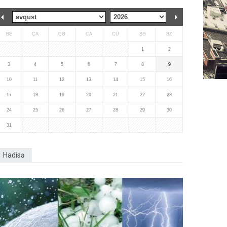
BE
ÇA
ÇƏ
CA
CÜ
ŞƏ
BZ
1
2
3
4
5
6
7
8
9
10
11
12
13
14
15
16
17
18
19
20
21
22
23
24
25
26
27
28
29
30
31
Hadisə