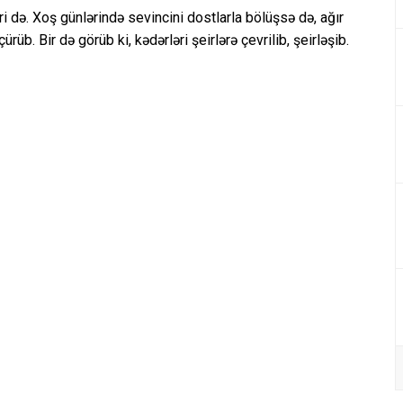
ləri də. Xoş günlərində sevincini dostlarla bölüşsə də, ağır
rüb. Bir də görüb ki, kədərləri şeirlərə çevrilib, şeirləşib.