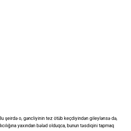
Bu şeirdə o, gəncliyinin tez ötüb keçdiyindən gileylənsə də,
dıcılığına yaxından bələd olduqca, bunun təsdiqini tapmaq