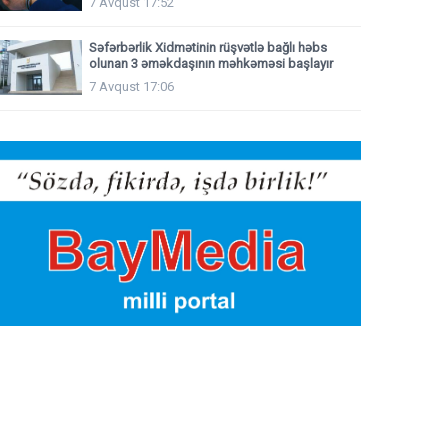
7 Avqust 17:52
Səfərbərlik Xidmətinin rüşvətlə bağlı həbs
olunan 3 əməkdaşının məhkəməsi başlayır
7 Avqust 17:06