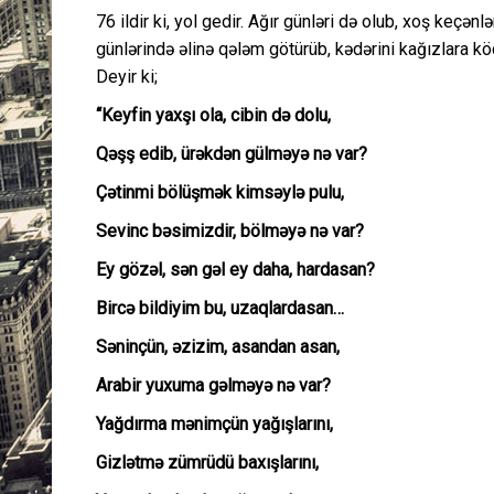
76 ildir ki, yol gedir. Ağır günləri də olub, xoş keçən
günlərində əlinə qələm götürüb, kədərini kağızlara köçü
Deyir ki;
“Keyfin yaxşı ola, cibin də dolu,
Qəşş edib, ürəkdən gülməyə nə var?
Çətinmi bölüşmək kimsəylə pulu,
Sevinc bəsimizdir, bölməyə nə var?
Ey gözəl, sən gəl ey daha, hardasan?
Bircə bildiyim bu, uzaqlardasan…
Səninçün, əzizim, asandan asan,
Arabir yuxuma gəlməyə nə var?
Yağdırma mənimçün yağışlarını,
Gizlətmə zümrüdü baxışlarını,