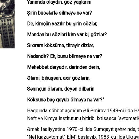
Yanımda olaydın, göz yaşlarını
Şirin busələrlə silməyə nə var?
De, kimçün yazılır bu şirin sözlər,
Məndən bu sözləri kim var ki, gözlər?
Sıxıram köksümə, titrəyir dizlər,
Nədəndir? Eh, bunu bilməyə nə var?
Məhəbbət dəryadır, dərindən dərin,
Ələmi, bihuşsan, axır gözlərin,
Səninçün ölərəm, deyən dilbərin
Köksünə baş qoyub ölməyə nə var?”
Haqqında söhbət açdığım Əli Əmirov 1948-ci ildə H
Neft və Kimya institutunu bitirib, ixtisasca “avtoma
Əmək fəaliyyətinə 1970-ci ildə Sumqayıt şəhərində, 
“Neftqazavtomat” EİM) başlayıb. 1983-cü ildə Ukrayn