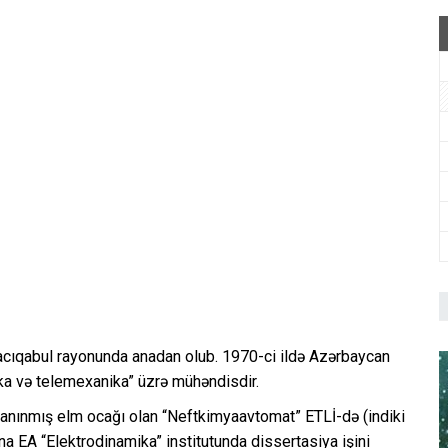
acıqabul rayonunda anadan olub. 1970-ci ildə Azərbaycan
tika və telemexanika” üzrə mühəndisdir.
tanınmış elm ocağı olan “Neftkimyaavtomat” ETLİ-də (indiki
a EA “Elektrodinamika” institutunda dissertasiya işini