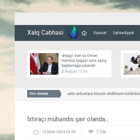
Xalq Cəbhəsi
Siyasət
İqtisadiyyat
Əraqçi: İran və Oman
Hörmüz boğazı üzrə saziş
bağlamağa yaxındır
8 Avqust 17:03
Husilər Yəməndəki hərbi anbarlara hücum etdiklərini bildiriblər
Son dəqiqə
İxtiraçı mühəndis şair olanda...
13 Mart 2024 23:33
7 756