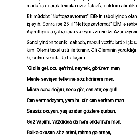
müdafiə edərək texnika üzrə fəlsəfə doktoru alimlik 
Bir müddət “Neftqazavtomat” EİB-in tabeliyində olan
işləyib. Sonra isə 25 il “Neftqazavtomat” EİM-ə rəhb
Agentliyində şöbə rəisi və eyni zamanda, Azərbaycan 
Gəncliyindən texniki sahədə, məsul vəzifələrdə işləsə
kimi Ələmi təxəllüsü ilə tanınır. Əli Ələminin yaratdı
ki, onları sizinlə də bölüşüm:
“Gizlin gəl, oxu şe'rimi, neynək, görürəm mən,
Mənlə sevişən tellərinə söz hörürəm mən.
Misra sənə doğru, necə gör, can atır, ey gül!
Can vermədəyəm, yarə bu cür can verirəm mən.
Səssiz oxuyan, yaş axıdan gözlərə qurban,
Göz yaşımı, yazdıqca da həm əndərirəm mən.
Bəlkə oxusan sözlərimi, rəhmə gələrsən,