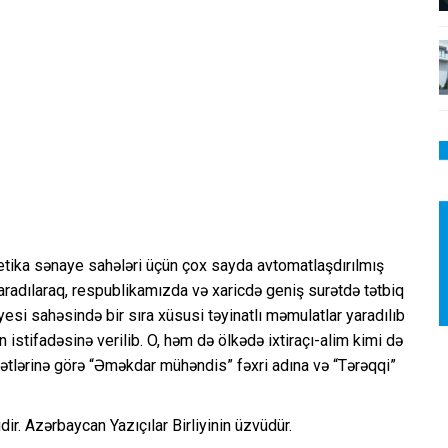
getika sənaye sahələri üçün çox sayda avtomatlaşdırılmış
yaradılaraq, respublikamızda və xaricdə geniş surətdə tətbiq
esi sahəsində bir sıra xüsusi təyinatlı məmulatlar yaradılıb
n istifadəsinə verilib. O, həm də ölkədə ixtiraçı-alim kimi də
u xidətlərinə görə “Əməkdar mühəndis” fəxri adına və “Tərəqqi”
idir. Azərbaycan Yazıçılar Birliyinin üzvüdür.