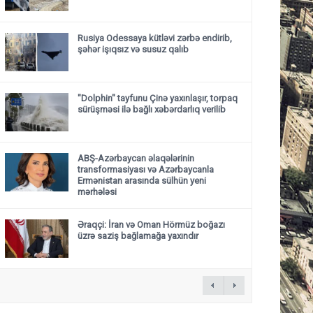
Rusiya Odessaya kütləvi zərbə endirib,
şəhər işıqsız və susuz qalıb
"Dolphin" tayfunu Çinə yaxınlaşır, torpaq
sürüşməsi ilə bağlı xəbərdarlıq verilib
ABŞ-Azərbaycan əlaqələrinin
transformasiyası və Azərbaycanla
Ermənistan arasında sülhün yeni
mərhələsi
Əraqçi: İran və Oman Hörmüz boğazı
üzrə saziş bağlamağa yaxındır