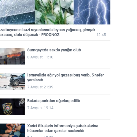
zərbaycanın bəzi rayonlarında leysan yağacaq, şimşək
axacaq, dolu düşəcək - PROQNOZ
12:45
Sumqayıtda sexdə yanğın olub
8 Avqust 11:10
İsmayıllıda ağır yol qəzası baş verib, 5 nəfər
yaralanıb
7 Avqust 21:39
Bakıda parkdan oğurluq edilib
7 Avqust 19:14
Xarici ölkələrin informasiya şəbəkələrinə
hücumlar edən şəxslər saxlanıldı