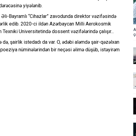
dərəcəsinə yiyələnib.
 Əli-Bayramlı “Cihazlar” zavodunda direktor vəzifəsində
ərlik edib. 2020-ci ildən Azərbaycan Milli Aerokosmik
A
Texniki Universitetində dossent vəzifələrində çalışır...
ç
 də, şairlik istedadı da var. O, ədəbi aləmdə şair-qəzəlxan
ğı poeziya nüminələrindən bir neçəsi əlimə düşüb, istəyirəm