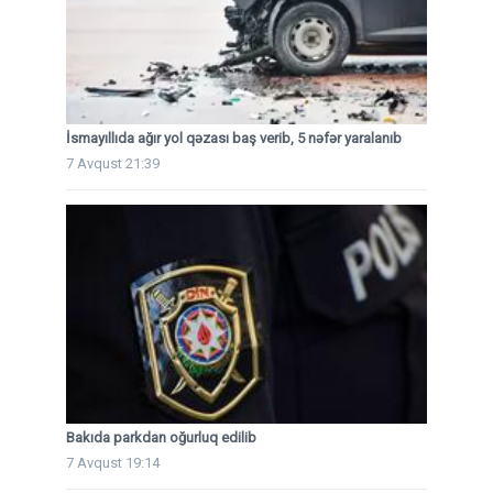
İsmayıllıda ağır yol qəzası baş verib, 5 nəfər yaralanıb
7 Avqust 21:39
Bakıda parkdan oğurluq edilib
7 Avqust 19:14