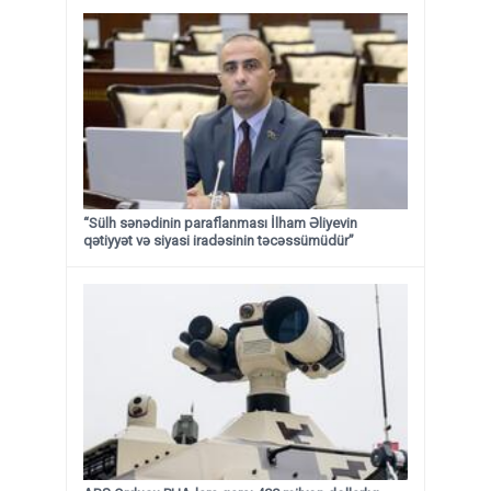
“Sülh sənədinin paraflanması İlham Əliyevin
qətiyyət və siyasi iradəsinin təcəssümüdür”