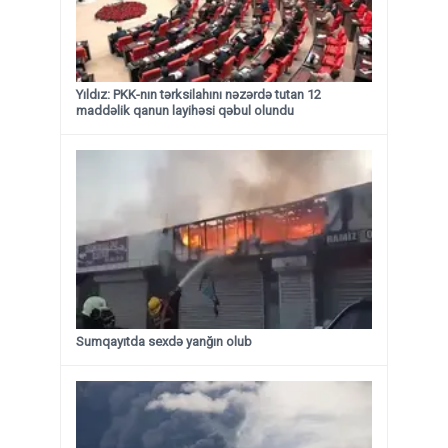
Yıldız: PKK-nın tərksilahını nəzərdə tutan 12
maddəlik qanun layihəsi qəbul olundu ​​​​​​​
Sumqayıtda sexdə yanğın olub