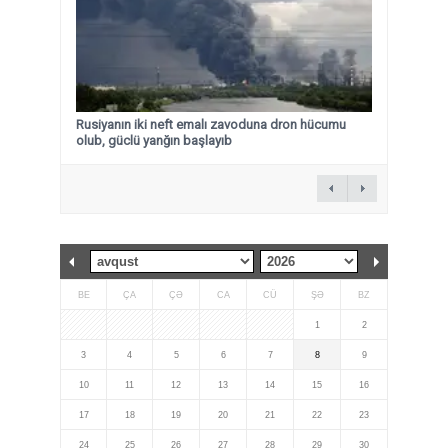
Rusiyanın iki neft emalı zavoduna dron hücumu
olub, güclü yanğın başlayıb
BE
ÇA
ÇƏ
CA
CÜ
ŞƏ
BZ
1
2
3
4
5
6
7
8
9
10
11
12
13
14
15
16
17
18
19
20
21
22
23
24
25
26
27
28
29
30