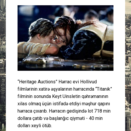
Güney Azərbaycan
Mədəniyyət
Müsahibə
İdman
Layihə
Gündəm
“Heritage Auctions” Hərrac evi Hollivud
filmlərinin xatirə əşyalarının hərracında “Titanik”
filminin sonunda Keyt Uinsletin qəhrəmanının
Cəmiyyət
xilas olmaq üçün istifadə etdiyi məşhur qapını
hərraca çıxarıb. Hərracın gedişində lot 718 min
Peşə etikası
dollara çatıb və başlanğıc qiyməti - 40 min
dolları xeyli ötüb.
Əlaqə