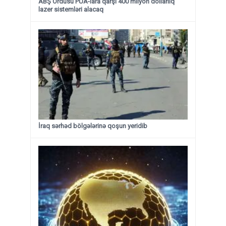
ABŞ Ordusu PUA-lara qarşı 400 milyon dollarlıq
lazer sistemləri alacaq
İraq sərhəd bölgələrinə qoşun yeridib