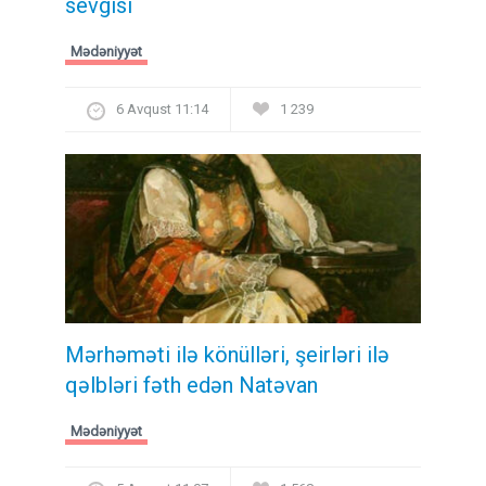
sevgisi
Mədəniyyət
6 Avqust 11:14
1 239
Mərhəməti ilə könülləri, şeirləri ilə
qəlbləri fəth edən Natəvan
Mədəniyyət