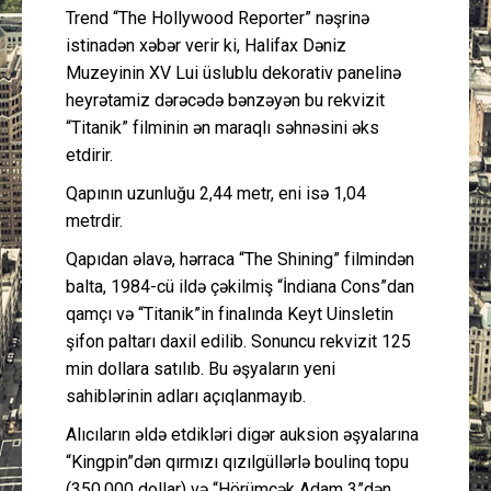
Trend “The Hollywood Reporter” nəşrinə
istinadən xəbər verir ki, Halifax Dəniz
Muzeyinin XV Lui üslublu dekorativ panelinə
heyrətamiz dərəcədə bənzəyən bu rekvizit
“Titanik” filminin ən maraqlı səhnəsini əks
etdirir.
Qapının uzunluğu 2,44 metr, eni isə 1,04
metrdir.
Qapıdan əlavə, hərraca “The Shining” filmindən
balta, 1984-cü ildə çəkilmiş “İndiana Cons”dan
qamçı və “Titanik”in finalında Keyt Uinsletin
şifon paltarı daxil edilib. Sonuncu rekvizit 125
min dollara satılıb. Bu əşyaların yeni
sahiblərinin adları açıqlanmayıb.
Alıcıların əldə etdikləri digər auksion əşyalarına
“Kingpin”dən qırmızı qızılgüllərlə boulinq topu
(350.000 dollar) və “Hörümçək Adam 3”dən