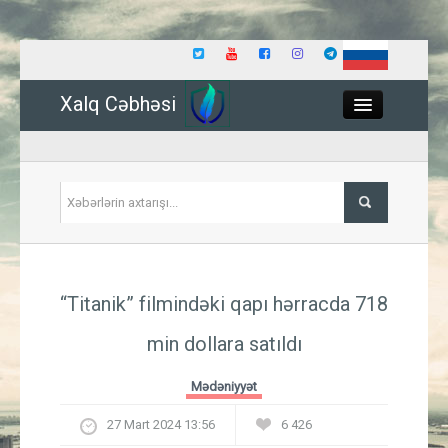
Xalq Cəbhəsi
Close
Siyasət
“Titanik” filmindəki qapı hərracda 718
İqtisadiyyat
min dollara satıldı
Dünya
Mədəniyyət
Hadisə
27 Mart 2024 13:56
6 426