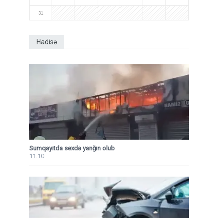
31
Hadisə
Sumqayıtda sexdə yanğın olub
11:10