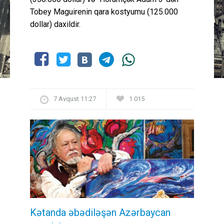
Tobey Maguirenin qara kostyumu (125.000
dollar) daxildir.
7 Avqust 11:27
1 015
Kətanda əbədiləşən Azərbaycan