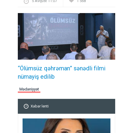
5 Avqust 11:07
1 568
“Ölümsüz qəhrəman” sənədli filmi
nümayiş edilib
Mədəniyyət
Xəbər lenti