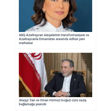
ABŞ-Azərbaycan əlaqələrinin transformasiyası və
Azərbaycanla Ermənistan arasında sülhün yeni
mərhələsi
Əraqçi: İran və Oman Hörmüz boğazı üzrə saziş
bağlamağa yaxındır