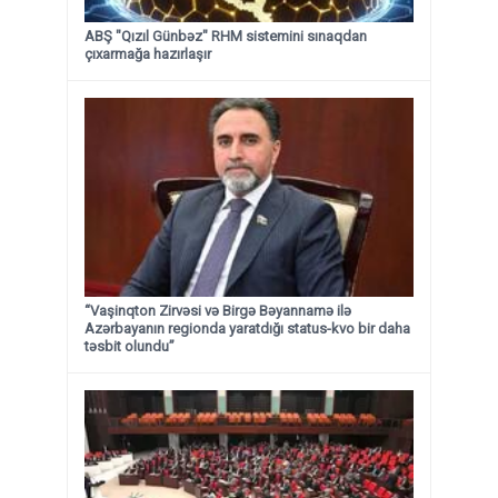
ABŞ "Qızıl Günbəz" RHM sistemini sınaqdan
çıxarmağa hazırlaşır
“Vaşinqton Zirvəsi və Birgə Bəyannamə ilə
Azərbayanın regionda yaratdığı status-kvo bir daha
təsbit olundu”