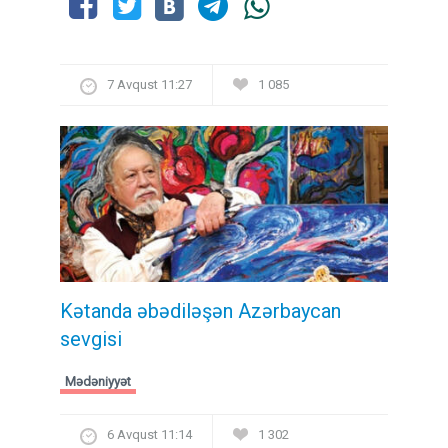
7 Avqust 11:27
1 085
Kətanda əbədiləşən Azərbaycan
sevgisi
Mədəniyyət
6 Avqust 11:14
1 302