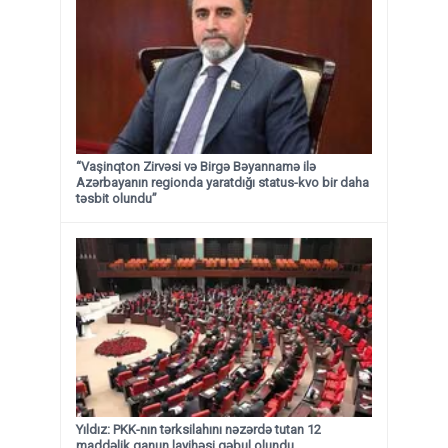
“Vaşinqton Zirvəsi və Birgə Bəyannamə ilə
Azərbayanın regionda yaratdığı status-kvo bir daha
təsbit olundu”
Yıldız: PKK-nın tərksilahını nəzərdə tutan 12
maddəlik qanun layihəsi qəbul olundu ​​​​​​​