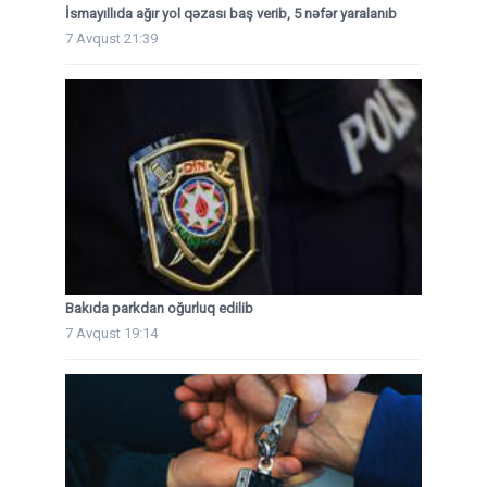
İsmayıllıda ağır yol qəzası baş verib, 5 nəfər yaralanıb
7 Avqust 21:39
Bakıda parkdan oğurluq edilib
7 Avqust 19:14