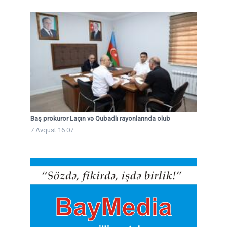
Baş prokuror Laçın və Qubadlı rayonlarında olub
7 Avqust 16:07