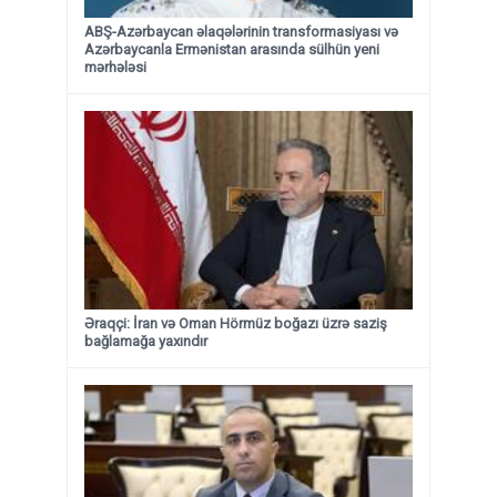
ABŞ-Azərbaycan əlaqələrinin transformasiyası və
Azərbaycanla Ermənistan arasında sülhün yeni
mərhələsi
Əraqçi: İran və Oman Hörmüz boğazı üzrə saziş
bağlamağa yaxındır