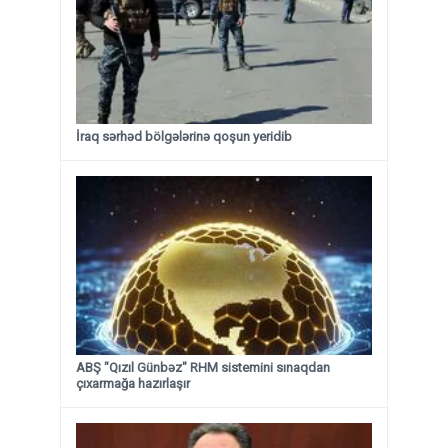
İraq sərhəd bölgələrinə qoşun yeridib
ABŞ "Qızıl Günbəz" RHM sistemini sınaqdan
çıxarmağa hazırlaşır