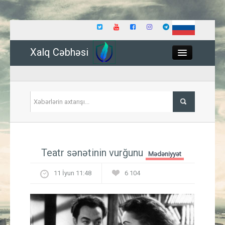
Xalq Cəbhəsi
Close
Siyasət
Teatr sənətinin vurğunu
Mədəniyyət
İqtisadiyyat
11 İyun 11:48
6 104
Dünya
Hadisə