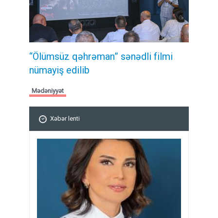
“Ölümsüz qəhrəman” sənədli filmi
nümayiş edilib
Mədəniyyət
Xəbər lenti