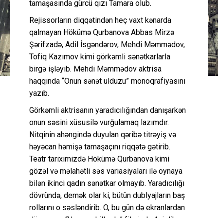
tamaşasında gürcü qızı Tamara olub.
Rejissorların diqqətindən heç vaxt kənarda
qalmayan Hökümə Qurbanova Abbas Mirzə
Şərifzadə, Adil İsgəndərov, Mehdi Məmmədov,
Tofiq Kazımov kimi görkəmli sənətkarlarla
birgə işləyib. Mehdi Məmmədov aktrisa
haqqında “Onun sənət ulduzu” monoqrafiyasını
yazıb.
Görkəmli aktrisanın yaradıcılığından danışarkən
onun səsini xüsusilə vurğulamaq lazımdır.
Nitqinin ahəngində duyulan qəribə titrəyiş və
həyəcan həmişə tamaşaçını riqqətə gətirib.
Teatr tariximizdə Hökümə Qurbanova kimi
gözəl və məlahətli səs variasiyaları ilə oynaya
bilən ikinci qadın sənətkar olmayıb. Yaradıcılığı
dövründə, demək olar ki, bütün dublyajların baş
rollarını o səsləndirib. O, bu gün də ekranlardan