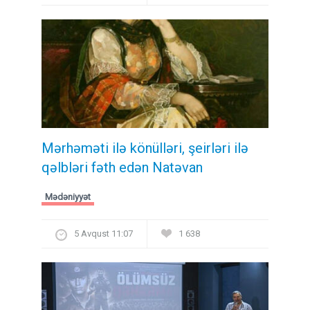
Mərhəməti ilə könülləri, şeirləri ilə
qəlbləri fəth edən Natəvan
Mədəniyyət
5 Avqust 11:07
1 638