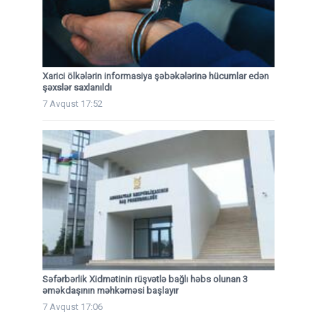
Xarici ölkələrin informasiya şəbəkələrinə hücumlar edən
şəxslər saxlanıldı
7 Avqust 17:52
Səfərbərlik Xidmətinin rüşvətlə bağlı həbs olunan 3
əməkdaşının məhkəməsi başlayır
7 Avqust 17:06