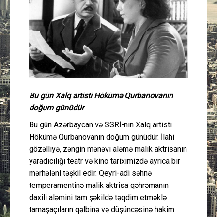
Güney Azərbaycan
Mədəniyyət
Müsahibə
İdman
Bu gün Xalq artisti Hökümə Qurbanovanın
doğum günüdür
Layihə
Bu gün Azərbaycan və SSRİ-nin Xalq artisti
Gündəm
Hökümə Qurbanovanın doğum günüdür. İlahi
gözəlliyə, zəngin mənəvi aləmə malik aktrisanın
Cəmiyyət
yaradıcılığı teatr və kino tariximizdə ayrıca bir
mərhələni təşkil edir. Qeyri-adi səhnə
temperamentinə malik aktrisa qəhrəmanın
Peşə etikası
daxili aləmini tam şəkildə təqdim etməklə
tamaşaçıların qəlbinə və düşüncəsinə hakim
Əlaqə