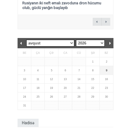
Rusiyanın iki neft emalı zavoduna dron hücumu
olub, güclü yanğın başlayıb
BE
ÇA
ÇƏ
CA
CÜ
ŞƏ
BZ
1
2
3
4
5
6
7
8
9
10
11
12
13
14
15
16
17
18
19
20
21
22
23
24
25
26
27
28
29
30
31
Hadisə