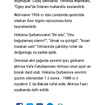
düşməyən “Uzaq sahillərdə” filmində Anjelikanı,
“Ögey ana”da Dilarəni məharətlə səsləndirib.
Aktrisanın 1956-cı ildə Londonda qastrolda
olarkən ifası ingilis rejissorunu belə
heyrətləndirib.
Hökümə Qurbanovanın “Bir ailə”, “Onu
bağışlamaq olarmı?”, “Əmək və qızılgül”, “İnsan
məskən salır” filmlərində çəkildiyi rollar da
dolğunluğu ilə yadda qalıb.
Ömrünün ahıl çağında sevimli qızı, görkəmli
aktrisa Vəfa Fətullayevanı itirməsi onun üçün ən
böyük dərd olub. Hökümə Qurbanova sevimli
qızının ölümündən 1 il sonra - 1988-ci il
noyabrın 2-də Bakıda vəfat edib. Aktrisa Fəxri
xiyabanda dəfn edilib.