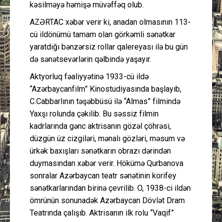
kəsilməyə həmişə müvəffəq olub.
AZƏRTAC xəbər verir ki, anadan olmasının 113-
cü ildönümü tamam olan görkəmli sənətkar
yaratdığı bənzərsiz rollar qalereyası ilə bu gün
də sənətsevərlərin qəlbində yaşayır.
Aktyorluq fəaliyyətinə 1933-cü ildə
“Azərbaycanfilm” Kinostudiyasında başlayıb,
C.Cabbarlının təşəbbüsü ilə “Almas” filmində
Yaxşı rolunda çəkilib. Bu səssiz filmin
kadrlarında gənc aktrisanın gözəl çöhrəsi,
düzgün üz cizgiləri, mənalı gözləri, məsum və
ürkək baxışları sənətkarın obrazı dərindən
duymasından xəbər verir. Hökümə Qurbanova
sonralar Azərbaycan teatr sənətinin korifey
sənətkarlarından birinə çevrilib. O, 1938-ci ildən
ömrünün sonunadək Azərbaycan Dövlət Dram
Teatrında çalışıb. Aktrisanın ilk rolu “Vaqif”