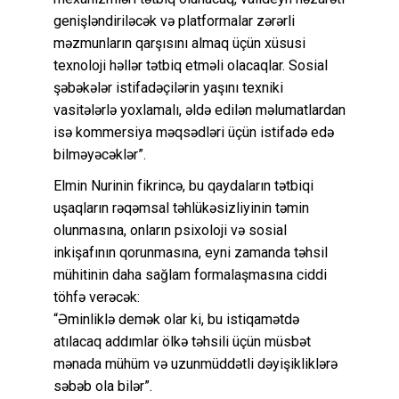
genişləndiriləcək və platformalar zərərli
məzmunların qarşısını almaq üçün xüsusi
texnoloji həllər tətbiq etməli olacaqlar. Sosial
şəbəkələr istifadəçilərin yaşını texniki
vasitələrlə yoxlamalı, əldə edilən məlumatlardan
isə kommersiya məqsədləri üçün istifadə edə
bilməyəcəklər”.
Elmin Nurinin fikrincə, bu qaydaların tətbiqi
uşaqların rəqəmsal təhlükəsizliyinin təmin
olunmasına, onların psixoloji və sosial
inkişafının qorunmasına, eyni zamanda təhsil
mühitinin daha sağlam formalaşmasına ciddi
töhfə verəcək:
“Əminliklə demək olar ki, bu istiqamətdə
atılacaq addımlar ölkə təhsili üçün müsbət
mənada mühüm və uzunmüddətli dəyişikliklərə
səbəb ola bilər”.