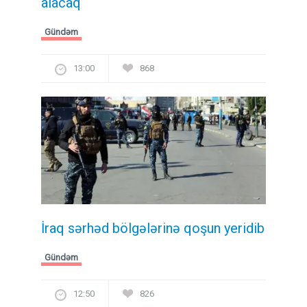
alacaq
Gündəm
13:00
868
İraq sərhəd bölgələrinə qoşun yeridib
Gündəm
12:50
826