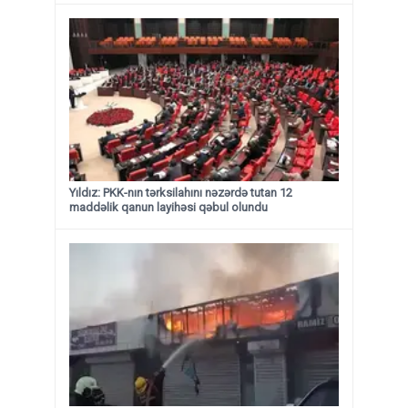
Yıldız: PKK-nın tərksilahını nəzərdə tutan 12
maddəlik qanun layihəsi qəbul olundu ​​​​​​​