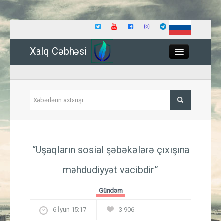
Xalq Cəbhəsi
Close
Siyasət
“Uşaqların sosial şəbəkələrə çıxışına
İqtisadiyyat
məhdudiyyət vacibdir”
Dünya
Gündəm
Hadisə
6 İyun 15:17
3 906