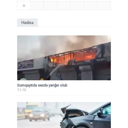
31
Hadisə
Sumqayıtda sexdə yanğın olub
11:10