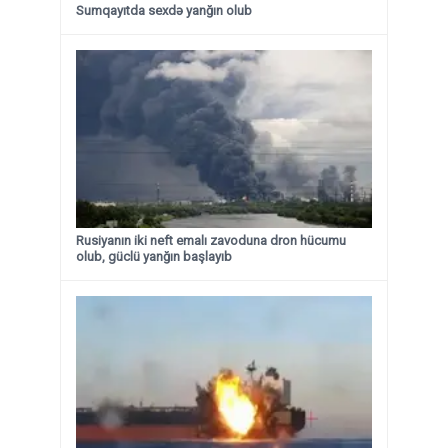
Sumqayıtda sexdə yanğın olub
Rusiyanın iki neft emalı zavoduna dron hücumu
olub, güclü yanğın başlayıb