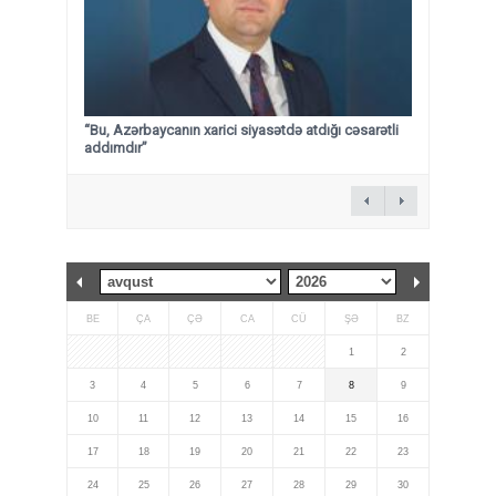
“Bu, Azərbaycanın xarici siyasətdə atdığı cəsarətli
addımdır”
BE
ÇA
ÇƏ
CA
CÜ
ŞƏ
BZ
1
2
3
4
5
6
7
8
9
10
11
12
13
14
15
16
17
18
19
20
21
22
23
24
25
26
27
28
29
30