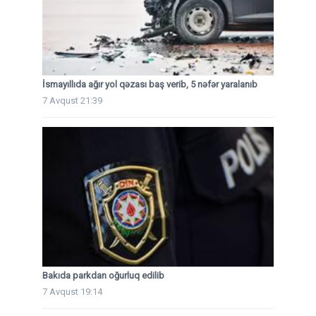
İsmayıllıda ağır yol qəzası baş verib, 5 nəfər yaralanıb
7 Avqust 21:39
Bakıda parkdan oğurluq edilib
7 Avqust 19:14