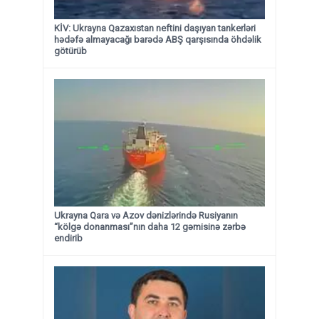
KİV: Ukrayna Qazaxıstan neftini daşıyan tankerləri
hədəfə almayacağı barədə ABŞ qarşısında öhdəlik
götürüb
Ukrayna Qara və Azov dənizlərində Rusiyanın
“kölgə donanması”nın daha 12 gəmisinə zərbə
endirib