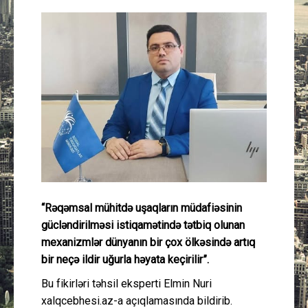
Güney Azərbaycan
Mədəniyyət
Müsahibə
İdman
Layihə
Gündəm
“Rəqəmsal mühitdə uşaqların müdafiəsinin
gücləndirilməsi istiqamətində tətbiq olunan
Cəmiyyət
mexanizmlər dünyanın bir çox ölkəsində artıq
bir neçə ildir uğurla həyata keçirilir”.
Peşə etikası
Bu fikirləri təhsil eksperti Elmin Nuri
Əlaqə
xalqcebhesi.az-a açıqlamasında bildirib.