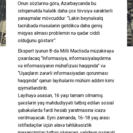
Onun sözlərinə görə, Azərbaycanda bu
istiqamətdə hələlik daha çox tövsiyə xarakterli
yanaşmalar mövcuddur: “Lakin beynəlxalq
təcrübədə məsələnin getdikcə daha geniş
miqyas alması problemin nə qədər ciddi
olduğunu göstərir”.
Ekspert iyunun 8-də Milli Məclisdə müzakirəyə
çıxarılacaq “İnformasiya, informasiyalaşdırma
və informasiyanın mühafizəsi haqqında” və
“Uşaqların zərərli informasiyadan qorunması
haqqında” qanun layihələrini mühüm addım kimi
qiymətləndirib.
Layihəyə əsasən, 16 yaşı tamam olmamış
şəxslərin yaş məhdudiyyəti tətbiq edilən sosial
şəbəkələrdə fərdi hesab yaratmasına icazə
verilməyəcək. Eyni zamanda, 16-18 yaş arası
istifadəçilər üçün əlavə təhlükəsizlik
mexanizmləri tətbiq olunacaq, valideyn nəzarəti