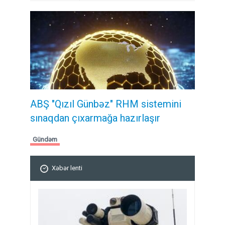
ABŞ "Qızıl Günbəz" RHM sistemini
sınaqdan çıxarmağa hazırlaşır
Gündəm
Xəbər lenti