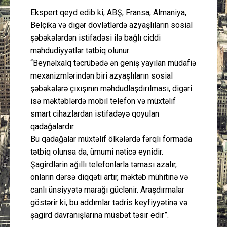
Ekspert qeyd edib ki, ABŞ, Fransa, Almaniya,
Belçika və digər dövlətlərdə azyaşlıların sosial
şəbəkələrdən istifadəsi ilə bağlı ciddi
məhdudiyyətlər tətbiq olunur:
“Beynəlxalq təcrübədə ən geniş yayılan müdafiə
mexanizmlərindən biri azyaşlıların sosial
şəbəkələrə çıxışının məhdudlaşdırılması, digəri
isə məktəblərdə mobil telefon və müxtəlif
smart cihazlardan istifadəyə qoyulan
qadağalardır.
Bu qadağalar müxtəlif ölkələrdə fərqli formada
tətbiq olunsa da, ümumi nəticə eynidir.
Şagirdlərin ağıllı telefonlarla təması azalır,
onların dərsə diqqəti artır, məktəb mühitinə və
canlı ünsiyyətə marağı güclənir. Araşdırmalar
göstərir ki, bu addımlar tədris keyfiyyətinə və
şagird davranışlarına müsbət təsir edir”.