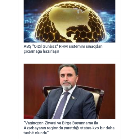
ABŞ "Qızıl Günbəz" RHM sistemini sınaqdan
çıxarmağa hazırlaşır
“Vaşinqton Zirvəsi və Birgə Bəyannamə ilə
Azərbayanın regionda yaratdığı status-kvo bir daha
təsbit olundu”