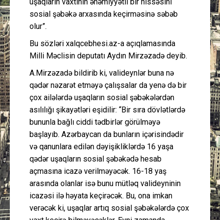
uşaqların vaxtının əhəmiyyətli bir hissəsini
sosial şəbəkə arxasında keçirməsinə səbəb
olur”.
Bu sözləri xalqcebhesi.az-a açıqlamasında
Milli Məclisin deputatı Aydın Mirzəzadə deyib.
A.Mirzəzadə bildirib ki, valideynlər buna nə
qədər nəzarət etməyə çalışsalar da yenə də bir
çox ailələrdə uşaqların sosial şəbəkələrdən
asılılığı şikayətləri eşidilir: “Bir sıra dövlətlərdə
bununla bağlı ciddi tədbirlər görülməyə
başlayıb. Azərbaycan da bunların içərisindədir
və qanunlara edilən dəyişikliklərdə 16 yaşa
qədər uşaqların sosial şəbəkədə hesab
açmasına icazə verilməyəcək. 16-18 yaş
arasında olanlar isə bunu mütləq valideyninin
icazəsi ilə həyata keçirəcək. Bu, ona imkan
verəcək ki, uşaqlar artıq sosial şəbəkələrdə çox