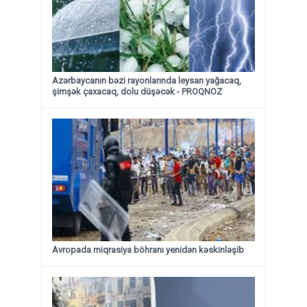
Azərbaycanın bəzi rayonlarında leysan yağacaq,
şimşək çaxacaq, dolu düşəcək - PROQNOZ
Avropada miqrasiya böhranı yenidən kəskinləşib