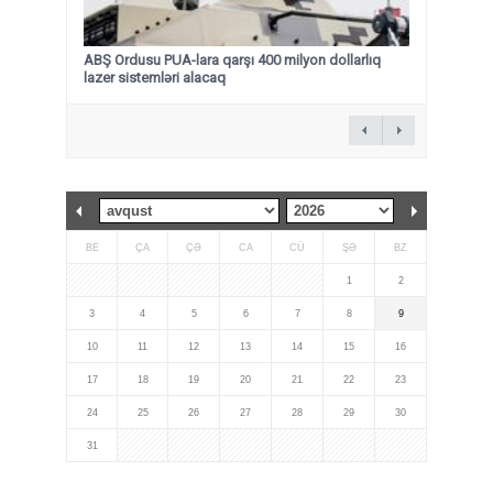
ABŞ Ordusu PUA-lara qarşı 400 milyon dollarlıq
lazer sistemləri alacaq
BE
ÇA
ÇƏ
CA
CÜ
ŞƏ
BZ
1
2
3
4
5
6
7
8
9
10
11
12
13
14
15
16
17
18
19
20
21
22
23
24
25
26
27
28
29
30
31