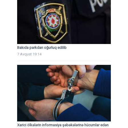
Bakıda parkdan oğurluq edilib
7 Avqust 19:14
Xarici ölkələrin informasiya şəbəkələrinə hücumlar edən