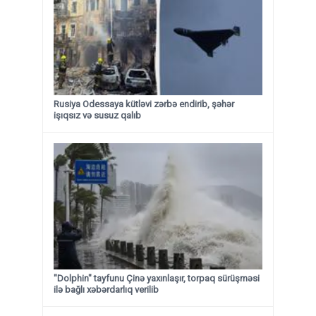
Rusiya Odessaya kütləvi zərbə endirib, şəhər
işıqsız və susuz qalıb
"Dolphin" tayfunu Çinə yaxınlaşır, torpaq sürüşməsi
ilə bağlı xəbərdarlıq verilib