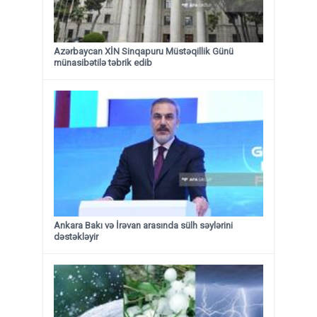
Azərbaycan XİN Sinqapuru Müstəqillik Günü
münasibətilə təbrik edib
Ankara Bakı və İrəvan arasında sülh səylərini
dəstəkləyir