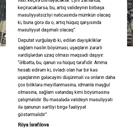
vaxt keçirə bilməyəcəklər. Eyni zamanda,
keçirəcəklərsə, bu, artıq valideynin birbaşa
məsuliyyətsizliyi nəticəsində mümkün olacaq
ki, buna görə də o, artıq hüquq qarşısında
məsuliyyət daşımalı olacaq”.
Deputat vurğulayıb ki, edilən dəyişikliklər
sağlam nəslin böyüməsi, uşaqların zərərli
vərdişlərdən uzaq olması məqsədi daşıyır:
“Əlbəttə, bu, qanun və hüquq tərəfidir. Amma
hesab edirəm ki, övladı olan hər bir kəs
uşaqlarının gələcəyini düşünməli və onların daha
çox biliklərə meyillənməsinə, idmanla məşğul
olmasına, sağlam vətəndaş kimi böyüməsinə
çalışmalıdır. Bu məsələdə valideyn məsuliyyəti
ilə qanunun sərtliyi birgə fəaliyyət
göstərməlidir”.
Röya İsrafilova