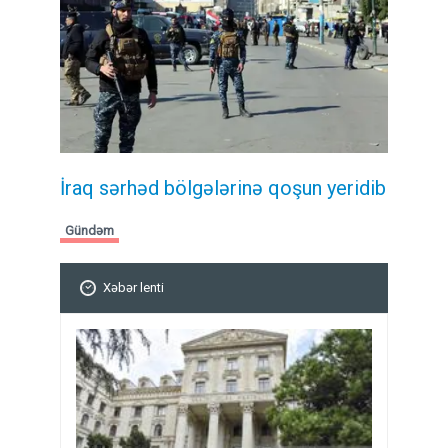
İraq sərhəd bölgələrinə qoşun yeridib
Gündəm
Xəbər lenti