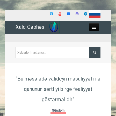
Xalq Cəbhəsi
Close
Siyasət
“Bu məsələdə valideyn məsuliyyəti ilə
İqtisadiyyat
qanunun sərtliyi birgə fəaliyyət
Dünya
göstərməlidir”
Hadisə
Gündəm