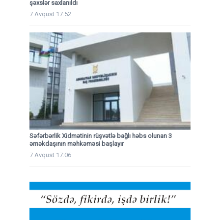
şəxslər saxlanıldı
7 Avqust 17:52
Səfərbərlik Xidmətinin rüşvətlə bağlı həbs olunan 3
əməkdaşının məhkəməsi başlayır
7 Avqust 17:06