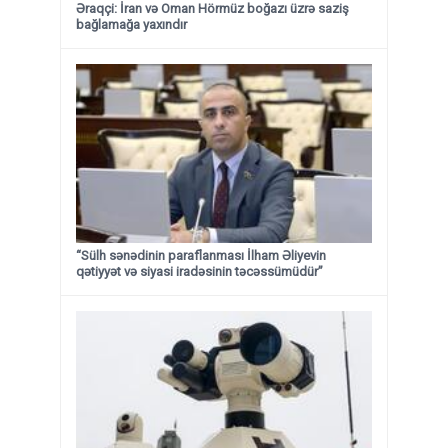
Əraqçi: İran və Oman Hörmüz boğazı üzrə saziş
bağlamağa yaxındır
“Sülh sənədinin paraflanması İlham Əliyevin
qətiyyət və siyasi iradəsinin təcəssümüdür”