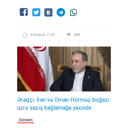
8 Avqust 17:03
938
Əraqçi: İran və Oman Hörmüz boğazı
üzrə saziş bağlamağa yaxındır
Gündəm