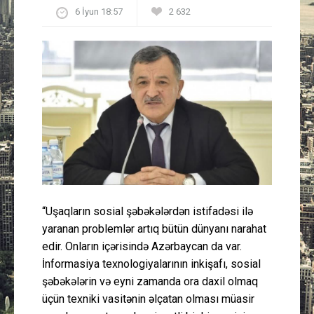
6 İyun 18:57
2 632
Güney Azərbaycan
Mədəniyyət
Müsahibə
İdman
Layihə
Gündəm
“Uşaqların sosial şəbəkələrdən istifadəsi ilə
yaranan problemlər artıq bütün dünyanı narahat
Cəmiyyət
edir. Onların içərisində Azərbaycan da var.
İnformasiya texnologiyalarının inkişafı, sosial
Peşə etikası
şəbəkələrin və eyni zamanda ora daxil olmaq
üçün texniki vasitənin əlçatan olması müasir
Əlaqə