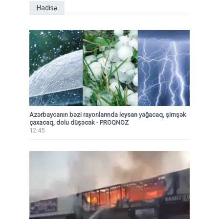
Hadisə
Azərbaycanın bəzi rayonlarında leysan yağacaq, şimşək
çaxacaq, dolu düşəcək - PROQNOZ
12:45