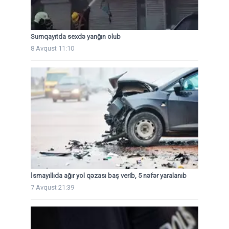
Sumqayıtda sexdə yanğın olub
8 Avqust 11:10
İsmayıllıda ağır yol qəzası baş verib, 5 nəfər yaralanıb
7 Avqust 21:39