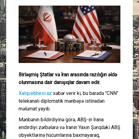
Güney Azərbaycan
Mədəniyyət
Müsahibə
İdman
Layihə
Birləşmiş Ştatlar və İran arasında razılığın əldə
olunmasına dair danışıqlar davam edir.
Gündəm
Xalqcebhesi.az
xəbər verir ki, bu barədə "CNN"
telekanalı diplomatik mənbəyə istinadən
Cəmiyyət
məlumat yayıb.
Peşə etikası
Mənbənin bildirdiyinə görə, ABŞ-ın İrana
endirdiyi zərbələrə və İranın Yaxın Şərqdəki ABŞ
obyektlərinə hücumlarına baxmayaraq,
Əlaqə