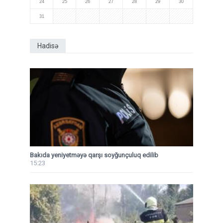
24
25
26
27
28
29
30
31
Hadisə
Bakıda yeniyetməyə qarşı soyğunçuluq edilib
15:23