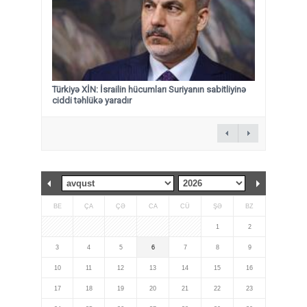
Türkiyə XİN: İsrailin hücumları Suriyanın sabitliyinə
ciddi təhlükə yaradır
BE
ÇA
ÇƏ
CA
CÜ
ŞƏ
BZ
1
2
3
4
5
6
7
8
9
10
11
12
13
14
15
16
17
18
19
20
21
22
23