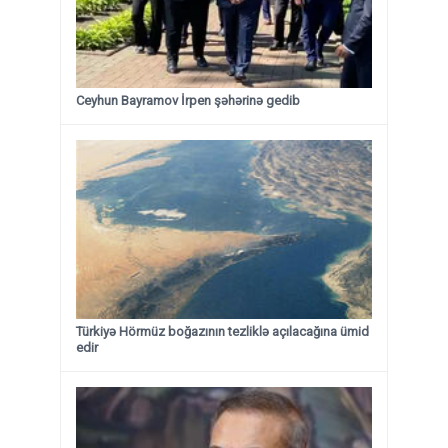
Ceyhun Bayramov İrpen şəhərinə gedib
Türkiyə Hörmüz boğazının tezliklə açılacağına ümid
edir