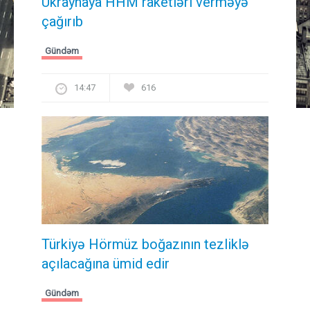
Ukraynaya HHM raketləri verməyə
çağırıb
Gündəm
14:47
616
Türkiyə Hörmüz boğazının tezliklə
açılacağına ümid edir
Gündəm