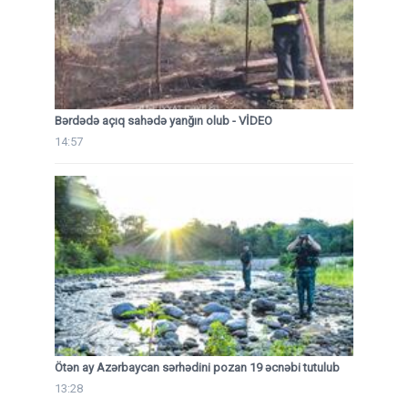
Bərdədə açıq sahədə yanğın olub - VİDEO
14:57
Ötən ay Azərbaycan sərhədini pozan 19 əcnəbi tutulub
13:28