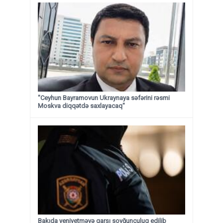
"Ceyhun Bayramovun Ukraynaya səfərini rəsmi
Moskva diqqətdə saxlayacaq"
Bakıda yeniyetməyə qarşı soyğunçuluq edilib