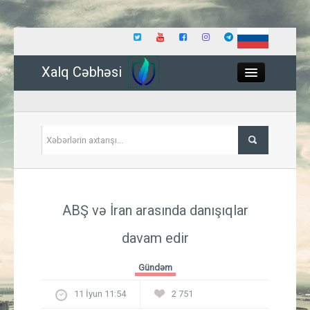
Xalq Cəbhəsi
Close
Siyasət
ABŞ və İran arasında danışıqlar
İqtisadiyyat
davam edir
Dünya
Gündəm
Hadisə
11 İyun 11:54
2 751