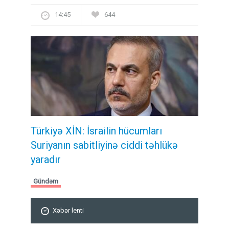
14:45
644
Türkiyə XİN: İsrailin hücumları
Suriyanın sabitliyinə ciddi təhlükə
yaradır
Gündəm
Xəbər lenti