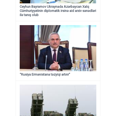
Ceyhun Bayramov Ukraynada Azərbaycan Xalq
Cümhuriyyətinin diplomatik irsinə aid arxiv sənədləri
ilə tanış olub
“Rusiya Ermənistana təzyiqi artırır”