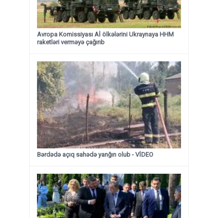
Avropa Komissiyası Aİ ölkələrini Ukraynaya HHM
raketləri verməyə çağırıb
Bərdədə açıq sahədə yanğın olub - VİDEO