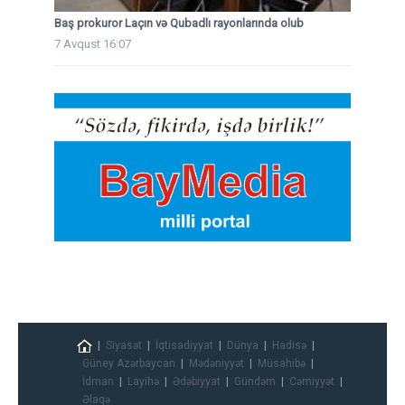
Baş prokuror Laçın və Qubadlı rayonlarında olub
7 Avqust 16:07
Siyasət
İqtisadiyyat
Dünya
Hadisə
Güney Azərbaycan
Mədəniyyət
Müsahibə
İdman
Layihə
Ədəbiyyat
Gündəm
Cəmiyyət
Əlaqə