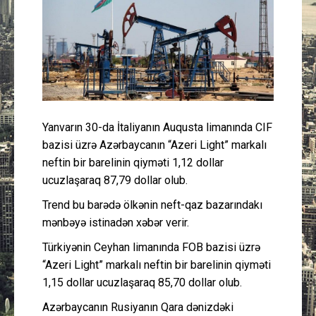
Güney Azərbaycan
Mədəniyyət
Müsahibə
İdman
Yanvarın 30-da İtaliyanın Auqusta limanında CIF
bazisi üzrə Azərbaycanın “Azeri Light” markalı
Layihə
neftin bir barelinin qiyməti 1,12 dollar
ucuzlaşaraq 87,79 dollar olub.
Gündəm
Trend bu barədə ölkənin neft-qaz bazarındakı
mənbəyə istinadən xəbər verir.
Cəmiyyət
Türkiyənin Ceyhan limanında FOB bazisi üzrə
“Azeri Light” markalı neftin bir barelinin qiyməti
Peşə etikası
1,15 dollar ucuzlaşaraq 85,70 dollar olub.
Azərbaycanın Rusiyanın Qara dənizdəki
Əlaqə