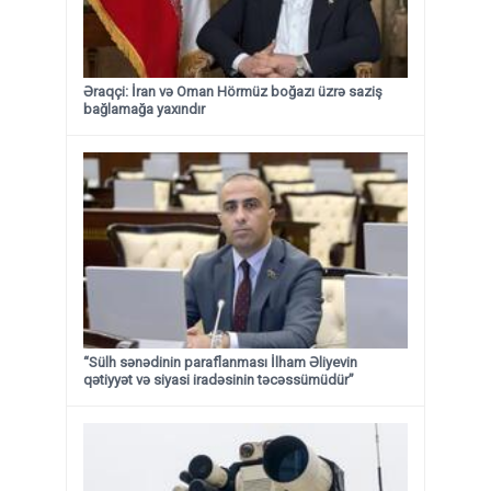
Əraqçi: İran və Oman Hörmüz boğazı üzrə saziş
bağlamağa yaxındır
“Sülh sənədinin paraflanması İlham Əliyevin
qətiyyət və siyasi iradəsinin təcəssümüdür”