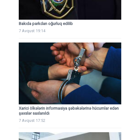
Bakıda parkdan oğurluq edilib
7 Avqust 19:14
Xarici ölkələrin informasiya şəbəkələrinə hücumlar edən
şəxslər saxlanıldı
7 Avqust 17:52