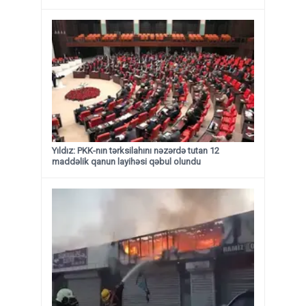
Yıldız: PKK-nın tərksilahını nəzərdə tutan 12
maddəlik qanun layihəsi qəbul olundu ​​​​​​​