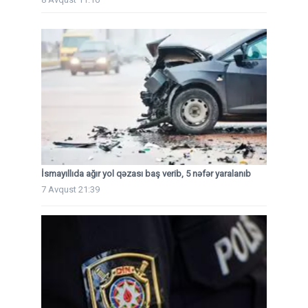
İsmayıllıda ağır yol qəzası baş verib, 5 nəfər yaralanıb
7 Avqust 21:39