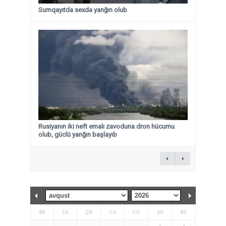
Sumqayıtda sexdə yanğın olub
Rusiyanın iki neft emalı zavoduna dron hücumu
olub, güclü yanğın başlayıb
BE
ÇA
ÇƏ
CA
CÜ
ŞƏ
BZ