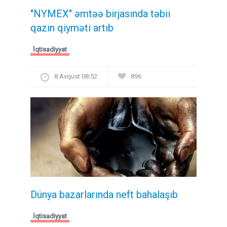
"NYMEX" əmtəə birjasında təbii
qazın qiyməti artıb
İqtisadiyyat
8 Avqust 08:52
896
Dünya bazarlarında neft bahalaşıb
İqtisadiyyat