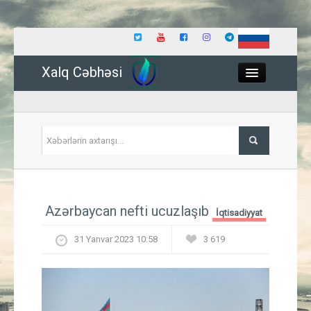
Xalq Cəbhəsi
Close
Siyasət
Azərbaycan nefti ucuzlaşıb
İqtisadiyyat
İqtisadiyyat
31 Yanvar 2023 10:58
3 619
Dünya
Hadisə