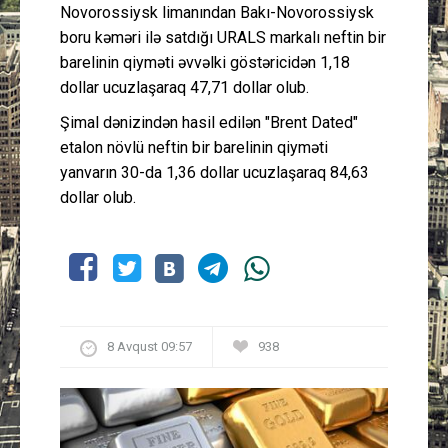
Novorossiysk limanından Bakı-Novorossiysk
boru kəməri ilə satdığı URALS markalı neftin bir
barelinin qiyməti əvvəlki göstəricidən 1,18
dollar ucuzlaşaraq 47,71 dollar olub.
Şimal dənizindən hasil edilən "Brent Dated"
etalon növlü neftin bir barelinin qiyməti
yanvarın 30-da 1,36 dollar ucuzlaşaraq 84,63
dollar olub.
8 Avqust 09:57
938