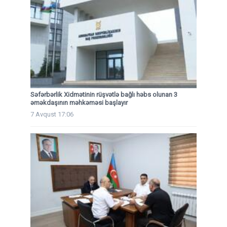
Səfərbərlik Xidmətinin rüşvətlə bağlı həbs olunan 3
əməkdaşının məhkəməsi başlayır
7 Avqust 17:06