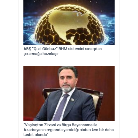
ABŞ "Qızıl Günbəz" RHM sistemini sınaqdan
çıxarmağa hazırlaşır
“Vaşinqton Zirvəsi və Birgə Bəyannamə ilə
Azərbayanın regionda yaratdığı status-kvo bir daha
təsbit olundu”