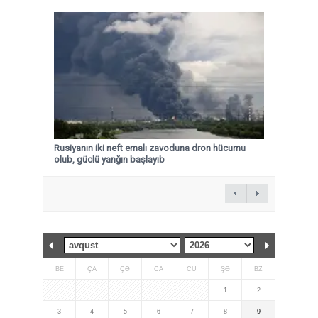
Rusiyanın iki neft emalı zavoduna dron hücumu
olub, güclü yanğın başlayıb
BE
ÇA
ÇƏ
CA
CÜ
ŞƏ
BZ
1
2
3
4
5
6
7
8
9