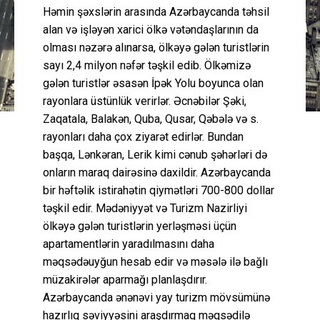
Həmin şəxslərin arasında Azərbaycanda təhsil
alan və işləyən xarici ölkə vətəndaşlarının da
olması nəzərə alınarsa, ölkəyə gələn turistlərin
sayı 2,4 milyon nəfər təşkil edib. Ölkəmizə
gələn turistlər əsasən İpək Yolu boyunca olan
rayonlara üstünlük verirlər. Əcnəbilər Şəki,
Zaqatala, Balakən, Quba, Qusar, Qəbələ və s.
rayonları daha çox ziyarət edirlər. Bundan
başqa, Lənkəran, Lerik kimi cənub şəhərləri də
onların maraq dairəsinə daxildir. Azərbaycanda
bir həftəlik istirahətin qiymətləri 700-800 dollar
təşkil edir. Mədəniyyət və Turizm Nazirliyi
ölkəyə gələn turistlərin yerləşməsi üçün
apartamentlərin yaradılmasını daha
məqsədəuyğun hesab edir və məsələ ilə bağlı
müzakirələr aparmağı planlaşdırır.
Azərbaycanda ənənəvi yay turizm mövsümünə
hazırlıq səviyyəsini araşdırmaq məqsədilə