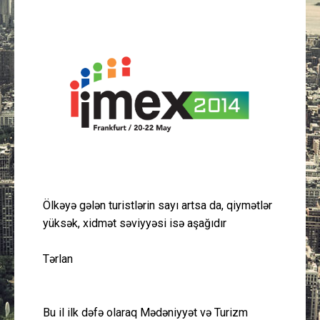
Güney Azərbaycan
Mədəniyyət
Müsahibə
İdman
Layihə
Gündəm
Ölkəyə gələn turistlərin sayı artsa da, qiymətlər
yüksək, xidmət səviyyəsi isə aşağıdır
Cəmiyyət
Tərlan
Peşə etikası
Əlaqə
Bu il ilk dəfə olaraq Mədəniyyət və Turizm