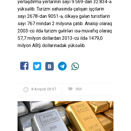
yerləşdirmə yerlərinin sayı 9.569-dan 32.834-ə
yüksəlib. Turizm sahəsində çalışan işçilərin
sayı 2678-dən 9051-ə, ölkəyə gələn turistlərin
sayı 767 mindən 2 milyona çatıb. Analoji olaraq
2003-cü ildə turizm gəlirləri isə müvafiq olaraq
57,7 milyon dollardan 2013-cü ildə 1479,0
milyon ABŞ dollarınadək yüksəlib.
8 Avqust 09:57
959