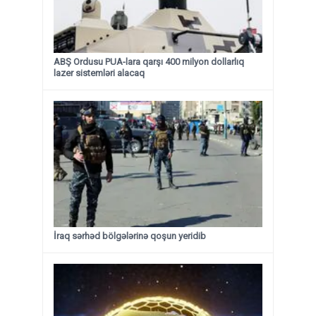
ABŞ Ordusu PUA-lara qarşı 400 milyon dollarlıq
lazer sistemləri alacaq
İraq sərhəd bölgələrinə qoşun yeridib