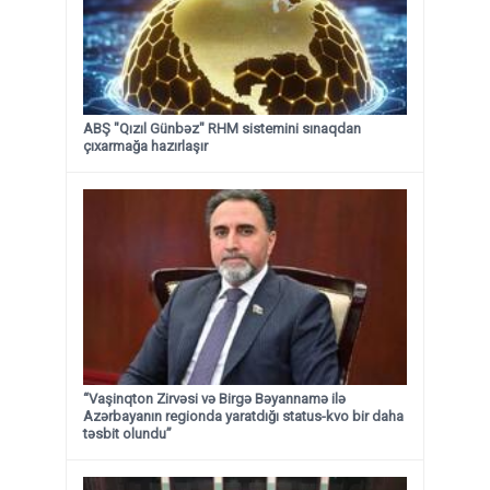
ABŞ "Qızıl Günbəz" RHM sistemini sınaqdan
çıxarmağa hazırlaşır
“Vaşinqton Zirvəsi və Birgə Bəyannamə ilə
Azərbayanın regionda yaratdığı status-kvo bir daha
təsbit olundu”