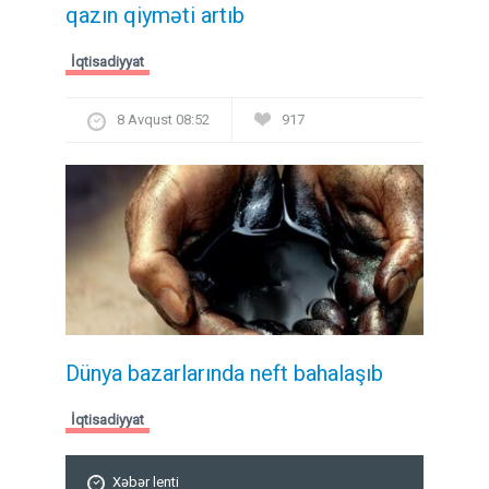
qazın qiyməti artıb
İqtisadiyyat
8 Avqust 08:52
917
Dünya bazarlarında neft bahalaşıb
İqtisadiyyat
Xəbər lenti