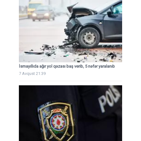
İsmayıllıda ağır yol qəzası baş verib, 5 nəfər yaralanıb
7 Avqust 21:39