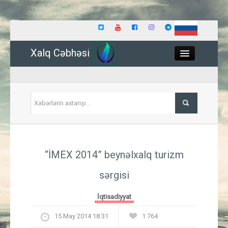
Xalq Cəbhəsi
Close
Siyasət
“İMEX 2014” beynəlxalq turizm
İqtisadiyyat
sərgisi
Dünya
İqtisadiyyat
Hadisə
15 May 2014 18:31
1 764