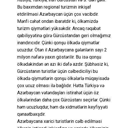
Bu baxımdan regional turizmin inkişaf
etdirilməsi Azərbaycan üçün çox vacibdir.
Mənfi cəhət ondan ibarətdir ki, ölkəmizdə
turizm qiymətləri yüksəkdir. Ancaq rəqəbət
qabiliyyətinə görə Gürcüstandan geri olmağımız
inandırıcıdır. Çünki qonşu ölkədə qiymətlər
ucuzdur. Ötən il Azərbaycana gələnlərin sayı 2
milyon nəfərə yaxın göstərilir. Bu isə qonşu
ölkədəkindən ən azı iki dəfə azdır. Şübhəsiz ki,
Gürcüstanın turistlər üçün cəlbediciliyi bu
ölkədə qiymətlərin qonşu ölkələrlə müqayisədə
çox ucuz olması ilə bağlıdır. Hətta Türkiyə və
Azərbaycan vətəndaşları istirahət üçün öz
ölkələrindən daha çox Gürcüstanı seçirlər. Çünki
həm ucuzluqdur, həm də xidmətlərin keyfiyyəti
qənaətbəxşdir.
Azərbaycana xarici turistlərin cəlb edilməsi