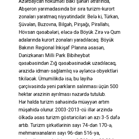
Azərbaycan hökuməti Bakı şəhəri ətrafında,
Abşeron yarımadasında bir sıra turizm-kurort
zonaları yaratmaq niyyətindədir. Belə ki, Türkan,
Şüvəlan, Buzovna, Bilgəh, Pirşağı, Pirallahı,
Hövsan qəsəbələri, eləcə də Böyük Zirə və Qum
adalarında kurort zonaları yaradılacaq. Böyük
Bakının Regional İnkişaf Planına əsasən,
Dənizkənarı Milli Park Bibiheybət
qəsəbəsindən Zığ qəsəbəsinədək uzadılacaq,
ərazidə idman-sağlamlıq və əyləncə obyektləri
tikiləcək. Ümumilikdə isə, bu layihə
çərçivəsində yeni parkların salınması üçün 500
hektar ərazinin ayrılması nəzərdə tutulub.
Hər halda turizm sahəsində müəyyən artım
müşahidə olunur. 2003-2013-cü illər ərzində
ölkədə əsas turizm göstəriciləri ən azı 3-5 dəfə
artıb. Turizm şirkətlərinin sayı 74-dən 170-ə,
mehmanxanaların sayı 96-dan 516-ya,