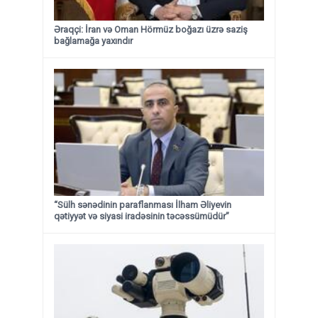
Əraqçi: İran və Oman Hörmüz boğazı üzrə saziş
bağlamağa yaxındır
“Sülh sənədinin paraflanması İlham Əliyevin
qətiyyət və siyasi iradəsinin təcəssümüdür”