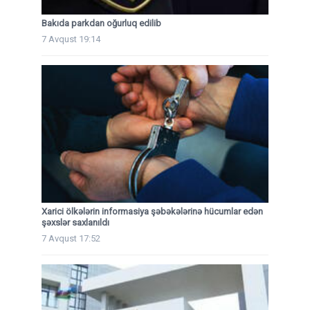
Bakıda parkdan oğurluq edilib
7 Avqust 19:14
Xarici ölkələrin informasiya şəbəkələrinə hücumlar edən
şəxslər saxlanıldı
7 Avqust 17:52