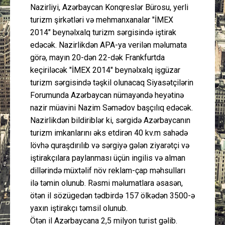
Nazirliyi, Azərbaycan Konqreslər Bürosu, yerli
turizm şirkətləri və mehmanxanalar "İMEX
2014" beynəlxalq turizm sərgisində iştirak
edəcək. Nazirlikdən APA-ya verilən məlumata
görə, mayın 20-dən 22-dək Frankfurtda
keçiriləcək "İMEX 2014" beynəlxalq işgüzar
turizm sərgisində təşkil olunacaq Siyasətçilərin
Forumunda Azərbaycan nümayəndə heyətinə
nazir müavini Nazim Səmədov başçılıq edəcək.
Nazirlikdən bildiriblər ki, sərgidə Azərbaycanın
turizm imkanlarını əks etdirən 40 kv.m sahədə
lövhə quraşdırılıb və sərgiyə gələn ziyarətçi və
iştirakçılara paylanması üçün ingilis və alman
dillərində müxtəlif növ reklam-çap məhsulları
ilə təmin olunub. Rəsmi məlumatlara əsasən,
ötən il sözügedən tədbirdə 157 ölkədən 3500-ə
yaxın iştirakçı təmsil olunub.
Ötən il Azərbaycana 2,5 milyon turist gəlib.