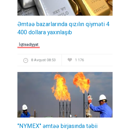
Əmtəə bazarlarında qızılın qiyməti 4
400 dollara yaxınlaşıb
İqtisadiyyat
8 Avqust 08:53
1 176
"NYMEX" əmtəə birjasında təbii