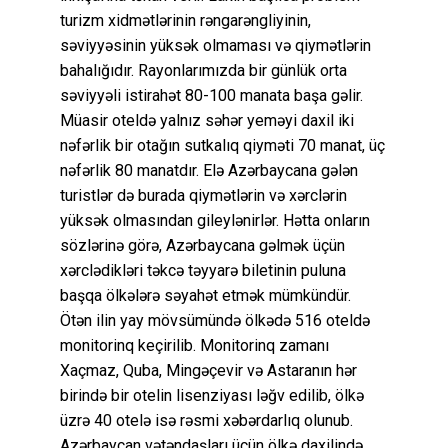
turizm xidmətlərinin rəngarəngliyinin,
səviyyəsinin yüksək olmaması və qiymətlərin
bahalığıdır. Rayonlarımızda bir günlük orta
səviyyəli istirahət 80-100 manata başa gəlir.
Müasir oteldə yalnız səhər yeməyi daxil iki
nəfərlik bir otağın sutkalıq qiyməti 70 manat, üç
nəfərlik 80 manatdır. Elə Azərbaycana gələn
turistlər də burada qiymətlərin və xərclərin
yüksək olmasından gileylənirlər. Hətta onların
sözlərinə görə, Azərbaycana gəlmək üçün
xərclədikləri təkcə təyyarə biletinin puluna
başqa ölkələrə səyahət etmək mümkündür.
Ötən ilin yay mövsümündə ölkədə 516 oteldə
monitorinq keçirilib. Monitorinq zamanı
Xaçmaz, Quba, Mingəçevir və Astaranın hər
birində bir otelin lisenziyası ləğv edilib, ölkə
üzrə 40 otelə isə rəsmi xəbərdarlıq olunub.
Azərbaycan vətəndaşları üçün ölkə daxilində