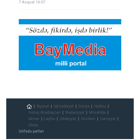
7 Avqust 16:07
Siyasət
İqtisadiyyat
Dünya
Hadisə
Güney Azərbaycan
Mədəniyyət
Müsahibə
İdman
Layihə
Ədəbiyyat
Gündəm
Cəmiyyət
Əlaqə
İstifadə şərtləri