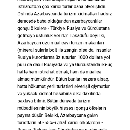
istirahətdən çox xarici turlar daha əlverişlidir.
Əslində Azərbaycanda turizm xidmətləri hədsiz
dərəcədə baha olduğundan azərbaycanlılar
qonşu ölkələrə - Türkiyə, Rusiya və Gürcüstana
getməyə üstünlük verirlər. Təsadüfü deyil ki,
Azərbaycan özü müalicəvi turizm məkanları
(mineral sularla bol) ilə zəngin olsa da, insanlar
Rusiya kurortlarına üz tuturlar. 1000 dollara yol
pulu da daxil Rusiyada və ya Gürcüstanda iki-üç
həftə həm istirahət etmək, həm də müalicə
almaq mümkündür. Bütün bunları nəzərə alsaq,
hətta hökumət yerli turistləri əlverişli qiymətlər
və yüksək xidmət hesabına ölkə daxilində
saxlaya bilmir. Bütün dünyada turizm
mübadiləsinin böyük hissəsi qonşu ölkələrin
payına düşür. Belə ki, Azərbaycana gələn
turistlərin 50-55%-i ətraf xarici ölkələrdən -
Rusiya, Türkiyə, İran Gürcüstan və s.-dən gəlir.