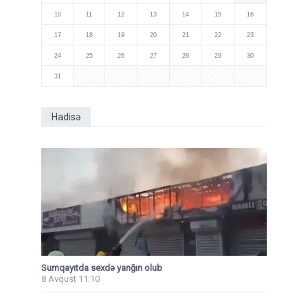
10
11
12
13
14
15
16
17
18
19
20
21
22
23
24
25
26
27
28
29
30
31
Hadisə
Sumqayıtda sexdə yanğın olub
8 Avqust 11:10