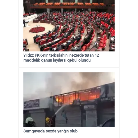
Yıldız: PKK-nın tərksilahını nəzərdə tutan 12
maddəlik qanun layihəsi qəbul olundu ​​​​​​​
Sumqayıtda sexdə yanğın olub