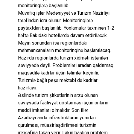
monitorinqlərə başlanılıb.
Müvafiq işlər Mədəniyyət və Turizm Nazirliyi
tərəfindən icra olunur. Monitorinqlərə
paytaxtdan başlanılıb. Yoxlamalar təxminən 1-2
həftə Bakıdakı hotellərdə davam etdiriləcək.
Mayın sonundan isə regionlardakı
mehmanxanaların monitorinqinə başlanılacaq.
Hazırda regionlarda turizm xidməti istənilən
səviyyədə deyil. Problemləri aradan qaldırmaq
məqsədilə kadrlar üçün təlimlər keçirilir.
Turizmlə bağlı peşə məktəbi də kadrlar
hazırlayır.
Əslində turizm şirkətlərinin arzu olunan
səviyyədə fəaliyyət göstərməsi üçün onların
maddi imkanları olmalıdır. Son illər
Azərbaycanda infrastrukturun yenidən
qurulması, müasirləşdirilməsi turizmin
inkişafına təkan verir. Lakin başlıca problem