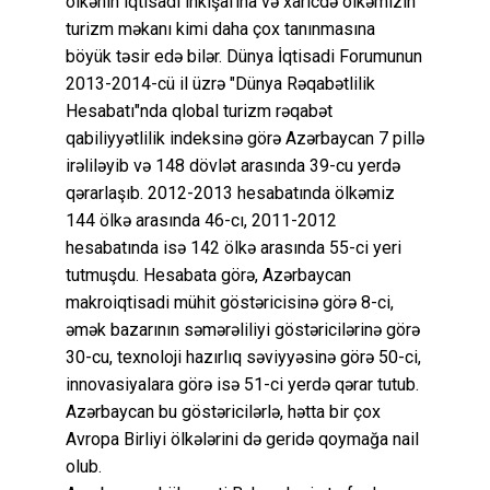
ölkənin iqtisadi inkişafına və xaricdə ölkəmizin
turizm məkanı kimi daha çox tanınmasına
böyük təsir edə bilər. Dünya İqtisadi Forumunun
2013-2014-cü il üzrə "Dünya Rəqabətlilik
Hesabatı"nda qlobal turizm rəqabət
qabiliyyətlilik indeksinə görə Azərbaycan 7 pillə
irəliləyib və 148 dövlət arasında 39-cu yerdə
qərarlaşıb. 2012-2013 hesabatında ölkəmiz
144 ölkə arasında 46-cı, 2011-2012
hesabatında isə 142 ölkə arasında 55-ci yeri
tutmuşdu. Hesabata görə, Azərbaycan
makroiqtisadi mühit göstəricisinə görə 8-ci,
əmək bazarının səmərəliliyi göstəricilərinə görə
30-cu, texnoloji hazırlıq səviyyəsinə görə 50-ci,
innovasiyalara görə isə 51-ci yerdə qərar tutub.
Azərbaycan bu göstəricilərlə, hətta bir çox
Avropa Birliyi ölkələrini də geridə qoymağa nail
olub.