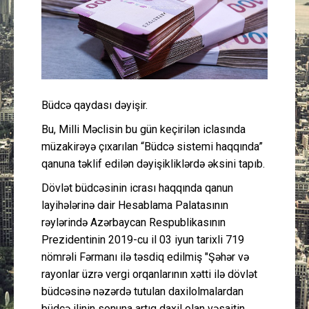
Güney Azərbaycan
Mədəniyyət
Müsahibə
Büdcə qaydası dəyişir.
İdman
Bu, Milli Məclisin bu gün keçirilən iclasında
müzakirəyə çıxarılan “Büdcə sistemi haqqında”
Layihə
qanuna təklif edilən dəyişikliklərdə əksini tapıb.
Dövlət büdcəsinin icrası haqqında qanun
Gündəm
layihələrinə dair Hesablama Palatasının
rəylərində Azərbaycan Respublikasının
Cəmiyyət
Prezidentinin 2019-cu il 03 iyun tarixli 719
nömrəli Fərmanı ilə təsdiq edilmiş "Şəhər və
Peşə etikası
rayonlar üzrə vergi orqanlarının xətti ilə dövlət
büdcəsinə nəzərdə tutulan daxilolmalardan
Əlaqə
büdcə ilinin sonuna artıq daxil olan vəsaitin