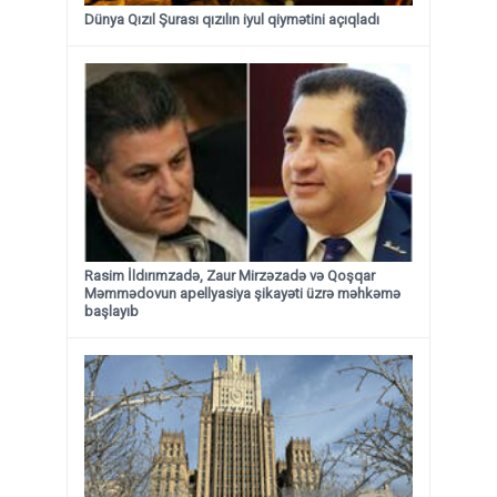
Dünya Qızıl Şurası qızılın iyul qiymətini açıqladı
Rasim İldırımzadə, Zaur Mirzəzadə və Qoşqar
Məmmədovun apellyasiya şikayəti üzrə məhkəmə
başlayıb