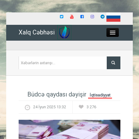
Xalq Cəbhəsi
Close
Siyasət
Büdcə qaydası dəyişir
İqtisadiyyat
İqtisadiyyat
24 İyun 2025 13:32
3 276
Dünya
Hadisə