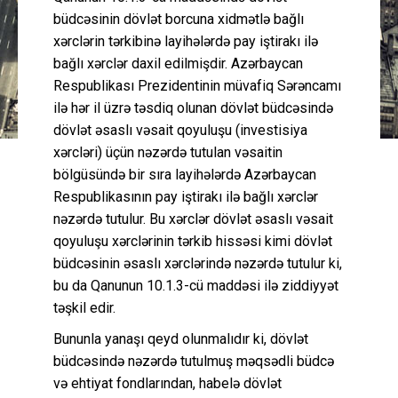
büdcəsinin dövlət borcuna xidmətlə bağlı
xərclərin tərkibinə layihələrdə pay iştirakı ilə
bağlı xərclər daxil edilmişdir. Azərbaycan
Respublikası Prezidentinin müvafiq Sərəncamı
ilə hər il üzrə təsdiq olunan dövlət büdcəsində
dövlət əsaslı vəsait qoyuluşu (investisiya
xərcləri) üçün nəzərdə tutulan vəsaitin
bölgüsündə bir sıra layihələrdə Azərbaycan
Respublikasının pay iştirakı ilə bağlı xərclər
nəzərdə tutulur. Bu xərclər dövlət əsaslı vəsait
qoyuluşu xərclərinin tərkib hissəsi kimi dövlət
büdcəsinin əsaslı xərclərində nəzərdə tutulur ki,
bu da Qanunun 10.1.3-cü maddəsi ilə ziddiyyət
təşkil edir.
Bununla yanaşı qeyd olunmalıdır ki, dövlət
büdcəsində nəzərdə tutulmuş məqsədli büdcə
və ehtiyat fondlarından, habelə dövlət