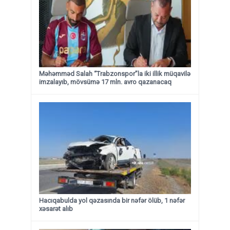
Məhəmməd Salah “Trabzonspor”la iki illik müqavilə
imzalayıb, mövsümə 17 mln. avro qazanacaq
Hacıqabulda yol qəzasında bir nəfər ölüb, 1 nəfər
xəsarət alıb