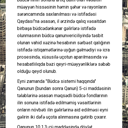
müəyyən hissəsinin həmin şəhər və rayonların
sərəncamında saxlanılması və istifadəsi
Qaydası"na əsasən, il ərzində qalıq vəsaitdən
birbaşa büdcədənkənar gəlirlərə istifadə
olunmasının büdcə qanunvericiliyində təsbit
olunan vahid xəzinə hesabının sərbəst qalığının
istifadə istiqamətlərinə uyğun gəlmədiyi və icra
prosesində, xüsusilə uçotun aparılmasında və
hesabatlılıqda bəzi qeyri-müəyyənliklərə səbəb
olduğu qeyd olunub.
Eyni zamanda "Büdcə sistemi haqqında"
Qanunun (bundan sonra Qanun) 5-ci maddəsinin
tələblərinə əsasən məqsədli büdcə fondlarının
ilin sonuna istifadə edilməmiş vəsaitlərinin
onların növbəti ilin gəlirlərinə aid edilməsi eyni
gəlirin iki dəfə uçota alınmasına gətirib çıxarır.
Qanunun 10.1.3-cü maddəsində dövlət