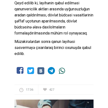
Qeyd edilib ki, layihənin qəbul edilməsi
qanunvericilik aktları arasında uyğunsuzluğun
aradan qaldırılması, dövlət büdcəsi vəsaitlərinin
şəffaf uçotunun aparılmasında, dövlət
büdcəsinə əlavə daxilolmaların
formalaşdırılmasında mühüm rol oynayacaq.
Müzakirələrdən sonra qanun layihəsi
səsverməyə çıxarılaraq birinci oxunuşda qəbul
edilib.
17:36
427