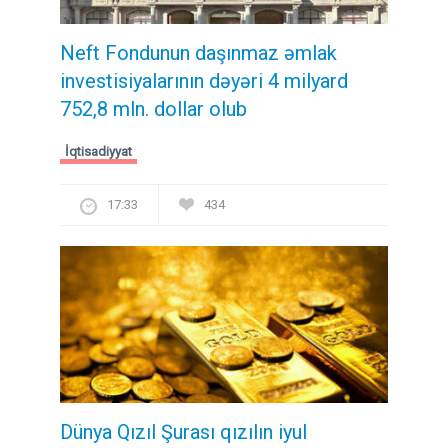
Neft Fondunun daşınmaz əmlak
investisiyalarının dəyəri 4 milyard
752,8 mln. dollar olub
İqtisadiyyat
17:33
434
Dünya Qızıl Şurası qızılın iyul