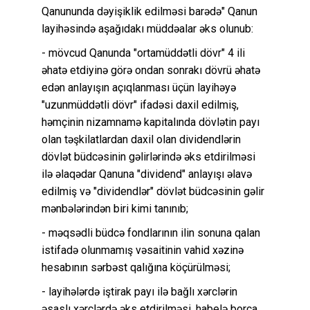
Qanununda dəyişiklik edilməsi barədə" Qanun
layihəsində aşağıdakı müddəalar əks olunub:
- mövcud Qanunda "ortamüddətli dövr" 4 ili
əhatə etdiyinə görə ondan sonrakı dövrü əhatə
edən anlayışın açıqlanması üçün layihəyə
"uzunmüddətli dövr" ifadəsi daxil edilmiş,
həmçinin nizamnamə kapitalında dövlətin payı
olan təşkilatlardan daxil olan dividendlərin
dövlət büdcəsinin gəlirlərində əks etdirilməsi
ilə əlaqədar Qanuna "dividend" anlayışı əlavə
edilmiş və "dividendlər" dövlət büdcəsinin gəlir
mənbələrindən biri kimi tanınıb;
- məqsədli büdcə fondlarının ilin sonuna qalan
istifadə olunmamış vəsaitinin vahid xəzinə
hesabının sərbəst qalığına köçürülməsi;
- layihələrdə iştirak payı ilə bağlı xərclərin
əsaslı xərclərdə əks etdirilməsi, habelə borca