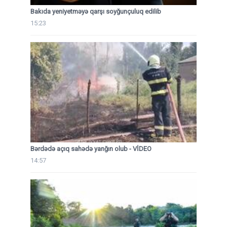
Bakıda yeniyetməyə qarşı soyğunçuluq edilib
15:23
Bərdədə açıq sahədə yanğın olub - VİDEO
14:57