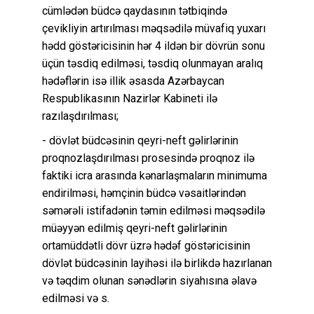
cümlədən büdcə qaydasının tətbiqində
çevikliyin artırılması məqsədilə müvafiq yuxarı
hədd göstəricisinin hər 4 ildən bir dövrün sonu
üçün təsdiq edilməsi, təsdiq olunmayan aralıq
hədəflərin isə illik əsasda Azərbaycan
Respublikasının Nazirlər Kabineti ilə
razılaşdırılması;
- dövlət büdcəsinin qeyri-neft gəlirlərinin
proqnozlaşdırılması prosesində proqnoz ilə
faktiki icra arasında kənarlaşmaların minimuma
endirilməsi, həmçinin büdcə vəsaitlərindən
səmərəli istifadənin təmin edilməsi məqsədilə
müəyyən edilmiş qeyri-neft gəlirlərinin
ortamüddətli dövr üzrə hədəf göstəricisinin
dövlət büdcəsinin layihəsi ilə birlikdə hazırlanan
və təqdim olunan sənədlərin siyahısına əlavə
edilməsi və s.