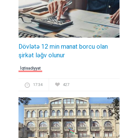
Dövlətə 12 min manat borcu olan
şirkət ləğv olunur
İqtisadiyyat
17:34
427