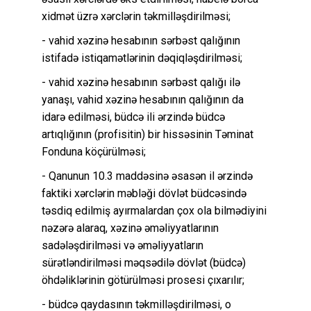
xidmət üzrə xərclərin təkmilləşdirilməsi;
- vahid xəzinə hesabının sərbəst qalığının
istifadə istiqamətlərinin dəqiqləşdirilməsi;
- vahid xəzinə hesabının sərbəst qalığı ilə
yanaşı, vahid xəzinə hesabının qalığının da
idarə edilməsi, büdcə ili ərzində büdcə
artıqlığının (profisitin) bir hissəsinin Təminat
Fonduna köçürülməsi;
- Qanunun 10.3 maddəsinə əsasən il ərzində
faktiki xərclərin məbləği dövlət büdcəsində
təsdiq edilmiş ayırmalardan çox ola bilmədiyini
nəzərə alaraq, xəzinə əməliyyatlarının
sadələşdirilməsi və əməliyyatların
sürətləndirilməsi məqsədilə dövlət (büdcə)
öhdəliklərinin götürülməsi prosesi çıxarılır;
- büdcə qaydasının təkmilləşdirilməsi, o