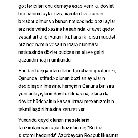
göstəriciləri onu deməyə əsas verir ki, dövlət
büdcəsinin aylar üzrə xərcləri hər zaman
bərabər olmur və bunun nəticəsində bəzi aylar
ərzində vahid xəzinə hesabında kifayət qədər
vəsait artıqlığı yaranır ki, hansı ki qısa müddət
ərzində həmin vəsaitin idarə olunması
nəticəsində dövlət büdcəsinə əlavə gəliri
qazandırmaq mümkündür.
Bundan başqa ötən illərin təcrübəsi göstərir ki,
Qanunda istifadə olunan bəzi anlayışların
dəqiqləşdirilməsinə, həmçinin Qanuna bir sıra
yeni anlayışların daxil edilməsinə, eləcə də
dövlət büdcəsinin kassa icrası mexanizminin
təkmilləşdirilməsinə zərurət var.
Yuxarıda qeyd olunan məsələlərin
tənzimlənməsi üçün hazırlanmış "Büdcə
sistemi haqqında" Azərbaycan Respublikasının