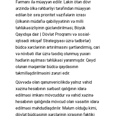
Fərmanı ilə müəyyən edilir. Lakin ötən dövr
ərzində ölkə rəhbərliyi tərəfindən müəyyən
edilən bir sıra prioritet vəzifələrin icrası
(ölkənin müdafiə qabiliyyətinin və milli
təhlükəsizliyinin gücləndirilməsi, Böyük
Qayıdışa dair | Dövlət Proqramı və sosial-
iqtisadi inkişaf Strategiyası üzrə tədbirlər)
büdcə xərclərinin artırılmasını şərtləndirmiş, cari
və növbəti illər üzrə təsdiq olunmuş yuxarı
hədlərin aşılması təhlükəsi yaranmışdır. Qeyd
olunan məqamlar büdcə qaydasının
təkmilləşdirilməsini zəruri edir.
Qüvvədə olan qanunvericilikdə yalnız vahid
xəzinə hesabının sərbəst qalığının idarə
edilməsi imkanı mövcuddur və vahid xəzinə
hesabının qalığında mövcud olan vəsaitin idarə
edilməsi məhdudlaşdırılır. Məlum olduğu kimi,
dövlət büdcəsinin xərclərinin icrasının faktiki