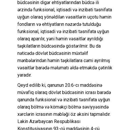
büdcəsinin digər ehtiyatlarından büdcə ili
ərzində funksional, iqtisadi və inzibati təsnifata
uyğun olaraq yönəldilən vəsaitlərin uçotu həmin
fondların və ehtiyatların nəzərdə tutulduğu
funksional, iqtisadi və inzibati təsnifata uyğun
olaraq aparılır, yəni həmin vəsaitlər ayrıldığı
təşkilatların büdcəsində göstərilmir. Bu da
nəticədə dövlət büdcəsinin müxtəlif
mənbələrindən həmin təşkilatlara cəmi ayrılmış
vəsaitlər barədə məlumatı əldə etməkdə çətinlik
yaradır.
Qeyd edilib ki, qanunun 20.6-cı maddəsinə
müvafiq olaraq dövlət büdcəsinin icrası barədə
qanunda funksional və inzibati təsnifata uyğun
olaraq bölmə və köməkçi bölmə səviyyəsində
xərclərin icrasının məbləği öz əksini tapmalıdır.
Lakin Azərbaycan Respublikası
Konstitusiyasının 93-cü maddəsinin 4-cü