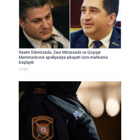
Rasim İldırımzadə, Zaur Mirzəzadə və Qoşqar
Məmmədovun apellyasiya şikayəti üzrə məhkəmə
başlayıb
17:31