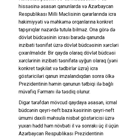
hissəsinə əsasən qanunlarda və Azərbaycan
Respublikası Milli Məclisinin qərarlarında icra
hakimiyyəti və məhkəmə orqanlarına konkret
tapşırıqlar nəzərdə tutula bilməz. Ona görə də
dövlət büdcəsinin icrası barədə qanunda
inzibati təsnifat üzrə dövlət büdcəsinin xərcləri
çıxarılmalıdır. Bir qayda olaraq dövlət büdcəsi
xərclərinin inzibati təsnifata uyğun olaraq (yəni
konkret təşkilat və tədbirlər üzrə) icra
göstəriciləri qanun imzalandıqdan sonra ölkə
Prezidentinin həmin qanunun tətbiqi ilə bağlı
müvafiq Fərmanı ilə təsdiq olunur.
Digər tərəfdən mövcud qaydaya əsasən, icmal
büdcənin qeyri-neft baza kəsirinin qeyri-neft
ümumi daxili məhsula nisbət göstəricisi üzrə
yuxarı hədd həm növbəti il və sonrakı üç il üçün
Azərbaycan Respublikası Prezidentinin