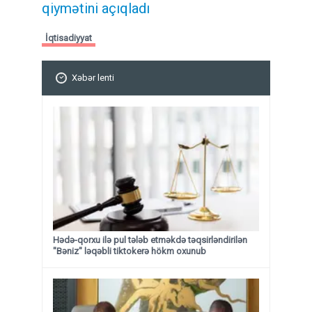
qiymətini açıqladı
İqtisadiyyat
Xəbər lenti
Hədə-qorxu ilə pul tələb etməkdə təqsirləndirilən
"Bəniz" ləqəbli tiktokerə hökm oxunub