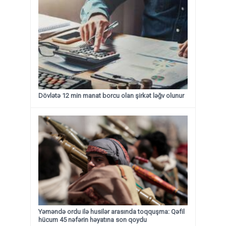
Dövlətə 12 min manat borcu olan şirkət ləğv olunur
Yəməndə ordu ilə husilər arasında toqquşma: Qəfil
hücum 45 nəfərin həyatına son qoydu