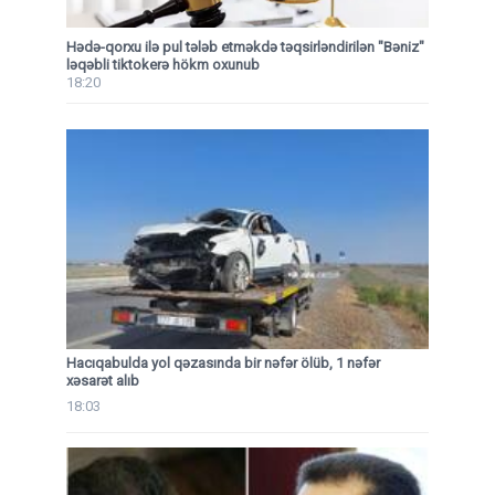
Hədə-qorxu ilə pul tələb etməkdə təqsirləndirilən "Bəniz"
ləqəbli tiktokerə hökm oxunub
18:20
Hacıqabulda yol qəzasında bir nəfər ölüb, 1 nəfər
xəsarət alıb
18:03