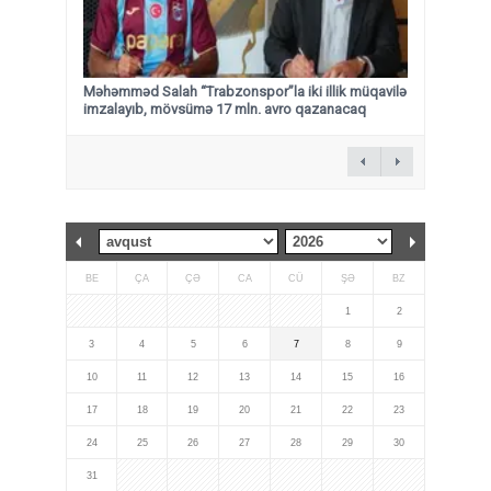
Məhəmməd Salah “Trabzonspor”la iki illik müqavilə
imzalayıb, mövsümə 17 mln. avro qazanacaq
BE
ÇA
ÇƏ
CA
CÜ
ŞƏ
BZ
1
2
3
4
5
6
7
8
9
10
11
12
13
14
15
16
17
18
19
20
21
22
23
24
25
26
27
28
29
30
31