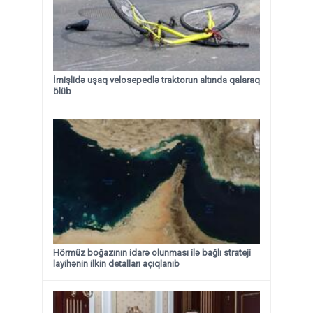
İmişlidə uşaq velosepedlə traktorun altında qalaraq
ölüb
Hörmüz boğazının idarə olunması ilə bağlı strateji
layihənin ilkin detalları açıqlanıb