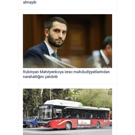
almayıb
Rubinyan Matviyenkoya ixrac məhdudiyyətlərindən
narahatlığını çatdırıb