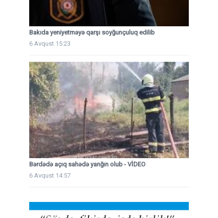
Bakıda yeniyetməyə qarşı soyğunçuluq edilib
6 Avqust 15:23
Bərdədə açıq sahədə yanğın olub - VİDEO
6 Avqust 14:57