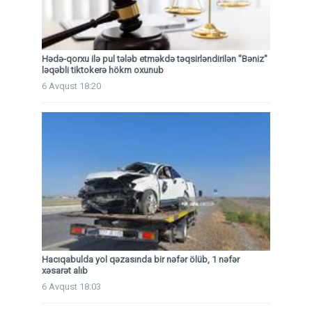
Hədə-qorxu ilə pul tələb etməkdə təqsirləndirilən "Bəniz"
ləqəbli tiktokerə hökm oxunub
6 Avqust 18:20
Hacıqabulda yol qəzasında bir nəfər ölüb, 1 nəfər
xəsarət alıb
6 Avqust 18:03