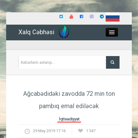
Xalq Cəbhəsi
Close
Siyasət
Ağcabədidəki zavodda 72 min ton
İqtisadiyyat
pambıq emal ediləcək
Dünya
İqtisadiyyat
Hadisə
29 May 2019 17:16
1 547