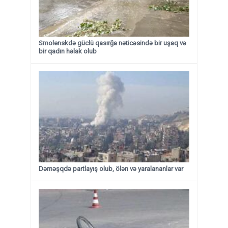
Smolenskdə güclü qasırğa nəticəsində bir uşaq və
bir qadın həlak olub
Dəməşqdə partlayış olub, ölən və yaralananlar var