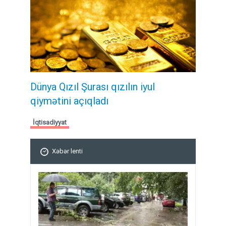
Dünya Qızıl Şurası qızılın iyul
qiymətini açıqladı
İqtisadiyyat
Xəbər lenti