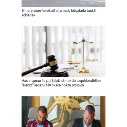
6 marşrutun hərəkəti alternativ küçələrlə təşkil
ediləcək
Hədə-qorxu ilə pul tələb etməkdə təqsirləndirilən
"Bəniz" ləqəbli tiktokerə hökm oxunub