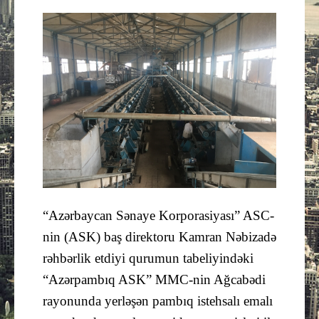
Güney Azərbaycan
Mədəniyyət
Müsahibə
İdman
Layihə
Gündəm
“Azərbaycan Sənaye Korporasiyası” ASC-
nin (ASK) baş direktoru Kamran Nəbizadə
Cəmiyyət
rəhbərlik etdiyi qurumun tabeliyindəki
Peşə etikası
“Azərpambıq ASK” MMC-nin Ağcabədi
rayonunda yerləşən pambıq istehsalı emalı
Əlaqə