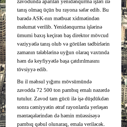
zavodunda aparılan yenidənqurma işləri ilə
tanış olmaq üçün bu rayona səfər edib. Bu
barədə ASK-nın mətbuat xidmətindən
məlumat verilib. Yenidənqurma işlərinə
ümumi baxış keçirən baş direktor mövcud
vəziyyətlə tanış olub və görülən tədbirlərin
zamanın tələblərinə uyğun olaraq vaxtında
həm də keyfiyyətlə başa çatdırılmasını
tövsiyyə edib.
Bu il məhsul yığımı mövsümündə
zavodda 72 500 ton pambıq emalı nəzərdə
tutulur. Zavod tam gücü ilə işə düşdükdən
sonra cəmiyyətin ətraf rayonlarda yerləşən
məntəqələrindən də həmin müəssisəyə
pambıq qəbul olunaraq, emala veriləcək.