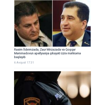
Rasim İldırımzadə, Zaur Mirzəzadə və Qoşqar
Məmmədovun apellyasiya şikayəti üzrə məhkəmə
başlayıb
6 Avqust 17:31