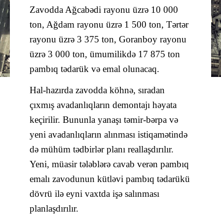
Zavodda Ağcabədi rayonu üzrə 10 000
ton, Ağdam rayonu üzrə 1 500 ton, Tərtər
rayonu üzrə 3 375 ton, Goranboy rayonu
üzrə 3 000 ton, ümumilikdə 17 875 ton
pambıq tədarük və emal olunacaq.
Hal-hazırda zavodda köhnə, sıradan
çıxmış avadanlıqların demontajı həyata
keçirilir. Bununla yanaşı təmir-bərpa və
yeni avadanlıqların alınması istiqamətində
də mühüm tədbirlər planı reallaşdırılır.
Yeni, müasir tələblərə cavab verən pambıq
emalı zavodunun kütləvi pambıq tədarükü
dövrü ilə eyni vaxtda işə salınması
planlaşdırılır.