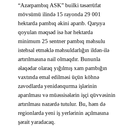
“Azərpambıq ASK” builki təsərrüfat
mövsümü ilində 15 rayonda 29 001
hektarda pambıq əkini aparıb.
Qarşıya
qoyulan məqsəd isə hər hektarda
minimum 25 sentner pambıq məhsulu
istehsal etməklə məhsuldarlığın ildən-ilə
artırılmasına nail olmaqdır. Bununla
əlaqədar olaraq yığılmış xam pambığın
vaxtında emal edilməsi üçün köhnə
zavodlarda yenidənqurma işlərinin
aparılması və müəssisələrin işçi qüvvəsinin
artırılması nəzərdə tutulur. Bu, həm də
regionlarda yeni iş yerlərinin açılmasına
şərait yaradacaq.