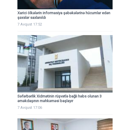
Xarici ölkələrin informasiya şəbəkələrinə hücumlar edən
şəxslər saxlanıldı
7 Avqust 17:52
Səfərbərlik Xidmətinin rüşvətlə bağlı həbs olunan 3
əməkdaşının məhkəməsi başlayır
7 Avqust 17:06