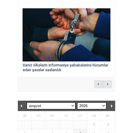
Xarici ölkələrin informasiya şəbəkələrinə hücumlar
edən şəxslər saxlanıldı
BE
ÇA
ÇƏ
CA
CÜ
ŞƏ
BZ
1
2