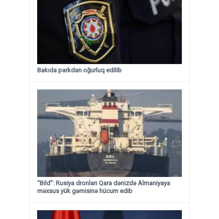
Bakıda parkdan oğurluq edilib
“Bild”: Rusiya dronları Qara dənizdə Almaniyaya
məxsus yük gəmisinə hücum edib