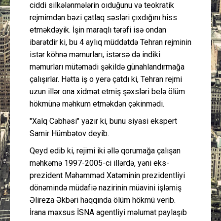
ciddi silkələnmələrin oıduğunu və teokratik
rejmimdən bəzi çatlaq səsləri çıxdığını hiss
etməkdəyik. İşin maraqlı tərəfi isə ondan
ibarətdir ki, bu 4 aylıq müddətdə Tehran rejminin
istər köhnə məmurları, istərsə də indiki
məmurları mütəmadi şəkildə günahlandırmağa
çalışırlar. Hətta iş o yerə çatdı ki, Tehran rejmi
uzun illər ona xidmət etmiş şəxsləri belə ölüm
hökmünə məhkum etməkdən çəkinmədi.
"Xalq Cəbhəsi" yazır ki, bunu siyasi ekspert
Samir Hümbətov deyib.
Qeyd edib ki, rejimi iki əllə qorumağa çalışan
məhkəmə 1997-2005-ci illərdə, yəni eks-
prezident Məhəmməd Xatəminin prezidentliyi
dönəmində müdafiə nazirinin müavini işləmiş
Əlireza Əkbəri haqqında ölüm hökmü verib.
İrana məxsus İSNA agentliyi məlumat paylaşıb