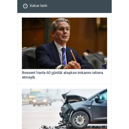
Xəbər lenti
Bessent İranla 60 günlük atəşkəs imkanını istisna
etməyib