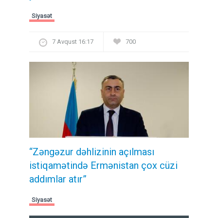
Siyasət
7 Avqust 16:17
700
“Zəngəzur dəhlizinin açılması
istiqamətində Ermənistan çox cüzi
addımlar atır”
Siyasət