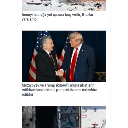
İsmayıllıda ağır yol qəzası baş verib, 5 nəfər
yaralanıb
Mirziyoyev və Tramp ikitərəfli münasibətlərin
möhkəmləndirilməsi perspektivlərini müzakirə
ediblər