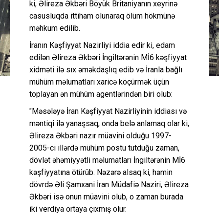
ki, Əlireza Əkbəri Böyük Britaniyanın xeyrinə
casusluqda ittiham olunaraq ölüm hökmünə
məhkum edilib.
İranın Kəşfiyyat Nazirliyi iddia edir ki, edam
edilən Əlireza Əkbəri İngiltərənin Mİ6 kəşfiyyat
xidməti ilə sıx əməkdaşlıq edib və İranla bağlı
mühüm məlumatları xaricə köçürmək üçün
toplayan ən mühüm agentlərindən biri olub:
"Məsələyə İran Kəşfiyyat Nazirliyinin iddiası və
məntiqi ilə yanaşsaq, onda belə anlamaq olar ki,
Əlireza Əkbəri nazır müavini olduğu 1997-
2005-ci illərdə mühüm postu tutduğu zaman,
dövlət əhəmiyyətli məlumatları İngiltərənin Mİ6
kəşfiyyatına ötürüb. Nəzərə alsaq ki, həmin
dövrdə Əli Şamxani İran Müdafiə Naziri, Əlireza
Əkbəri isə onun müavini olub, o zaman burada
iki verdiya ortaya çıxmış olur.