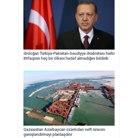
Ərdoğan Türkiyə-Pakistan-Səudiyyə Ərəbistanı hərbi
ittifaqının heç bir ölkəni hədəf almadığını bildirib
Qazaxıstan Azərbaycan üzərindən neft ixracını
genişləndirməyi planlaşdırır