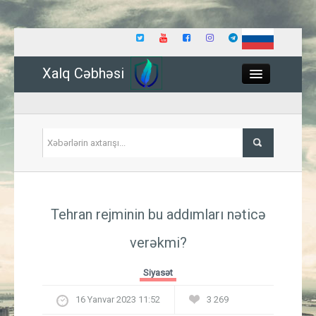
Xalq Cəbhəsi
Close
Siyasət
Tehran rejminin bu addımları nəticə
İqtisadiyyat
verəkmi?
Dünya
Siyasət
Hadisə
16 Yanvar 2023 11:52
3 269