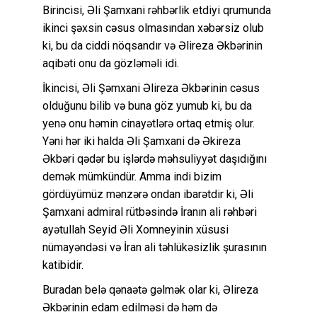
Birincisi, Əli Şamxani rəhbərlik etdiyi qrumunda
ikinci şəxsin cəsus olmasından xəbərsiz olub
ki, bu da ciddi nöqsandır və Əlireza Əkbərinin
aqibəti onu da gözləməli idi.
İkincisi, Əli Şəmxani Əlireza Əkbərinin cəsus
olduğunu bilib və buna göz yumub ki, bu da
yenə onu həmin cinayətlərə ortaq etmiş olur.
Yəni hər iki halda Əli Şamxani də Əkireza
Əkbəri qədər bu işlərdə məhsuliyyət daşıdığını
demək mümkündür. Amma indi bizim
gördüyümüz mənzərə ondan ibarətdir ki, Əli
Şamxani admiral rütbəsində İranın ali rəhbəri
ayətullah Seyid Əli Xomneyinin xüsusi
nümayəndəsi və İran ali təhlükəsizlik şurasının
katibidir.
Buradan belə qənaətə gəlmək olar ki, Əlireza
Əkbərinin edam edilməsi də həm də