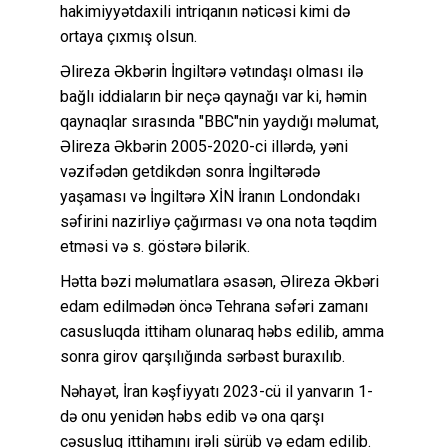
hakimiyyətdaxili intriqanın nəticəsi kimi də
ortaya çıxmış olsun.
Əlireza Əkbərin İngiltərə vətındaşı olması ilə
bağlı iddiaların bir neçə qaynağı var ki, həmin
qaynaqlar sırasında "BBC"nin yaydığı məlumat,
Əlireza Əkbərin 2005-2020-ci illərdə, yəni
vəzifədən getdikdən sonra İngiltərədə
yaşaması və İngiltərə XİN İranın Londondakı
səfirini nazirliyə çağırması və ona nota təqdim
etməsi və s. göstərə bilərik.
Hətta bəzi məlumatlara əsasən, Əlireza Əkbəri
edam edilmədən öncə Tehrana səfəri zamanı
casusluqda ittiham olunaraq həbs edilib, amma
sonra girov qarşılığında sərbəst buraxılıb.
Nəhayət, İran kəşfiyyatı 2023-cü il yanvarın 1-
də onu yenidən həbs edib və ona qarşı
cəsusluq ittihamını irəli sürüb və edam edilib.