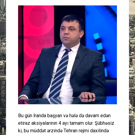
Güney Azərbaycan
Mədəniyyət
Müsahibə
İdman
Layihə
Gündəm
Cəmiyyət
Bu gün İranda başyan və hələ də davam edən
Peşə etikası
etiraz aksiyalarının 4 ayı tamam olur. Şübhəsiz
ki, bu müddət ərzində Tehran rejmi daxilində
Əlaqə