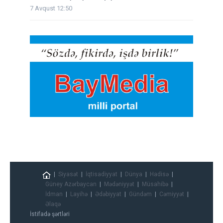
7 Avqust 12:50
Siyasət
İqtisadiyyat
Dünya
Hadisə
Güney Azərbaycan
Mədəniyyət
Müsahibə
İdman
Layihə
Ədəbiyyat
Gündəm
Cəmiyyət
Əlaqə
İstifadə şərtləri