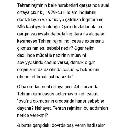
Tehran rejminin belə hərəkətləri qarşısında sual
ortaya çıxır ki, 1979-cu il İslam İnqilabını
dəstəkləyən və nəticəyə çatdıran İngiltərənin
Mİ6 kəşfiyyatı olduğu, Qərb dövlətləri ilə ən
gərgin vəziyyətində belə İngiltərə ilə əlaqələri
kəsməyən Tehran rejmi indi cəsus axtarışına
çıxmasının əsl səbəbi nədir? Əgər rejim
daxilində müdafiə nazirinin müavini
səviyyəsində cəsus varsa, demək digər
orqanların da daxilində cəsus şəbəkəsinin
olması ehtimalı şübhəsizdir".
O baxımdan sual ortaya çıxır 44 il ərzində
Tehran rejmi cəsus axtarmayıb indi cəsus
"ovu"na çıxmasının arxasında hansı səbəblər
dayanır? Nəhayət, Tehran rejminin bu addımları
nəticə verəkmi?
Əlbəttə qarşıdakı dövrdə baş verən hadisələr