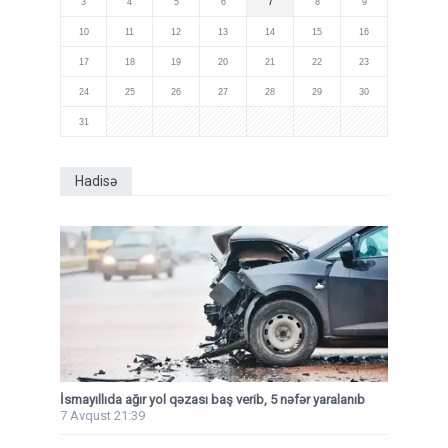
3
4
5
6
7
8
9
10
11
12
13
14
15
16
17
18
19
20
21
22
23
24
25
26
27
28
29
30
31
Hadisə
İsmayıllıda ağır yol qəzası baş verib, 5 nəfər yaralanıb
7 Avqust 21:39