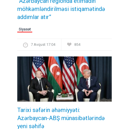
“Azərbaycan regionda etimadın
möhkəmləndirilməsi istiqamətində
addımlar atır”
Siyasət
7 Avqust 17:04
854
Tarixi səfərin əhəmiyyəti:
Azərbaycan-ABŞ münasibətlərində
yeni səhifə