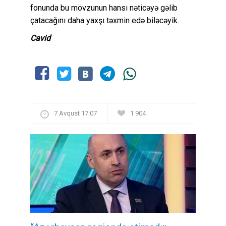
fonunda bu mövzunun hansı nəticəyə gəlib
çatacağını daha yaxşı təxmin edə biləcəyik.
Cavid
7 Avqust 17:07
1 904