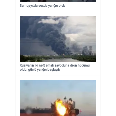
Sumqayıtda sexdə yanğın olub
Rusiyanın iki neft emalı zavoduna dron hücumu
olub, güclü yanğın başlayıb