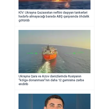
KİV: Ukrayna Qazaxıstan neftini daşıyan tankerləri
hədəfə almayacağı barədə ABŞ qarşısında öhdəlik
götürüb
Ukrayna Qara və Azov dənizlərində Rusiyanın
“kölgə donanması”nın daha 12 gəmisinə zərbə
endirib