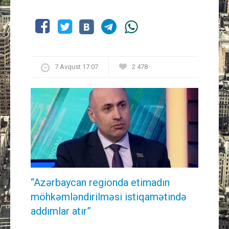
7 Avqust 17:07
2 478
“Azərbaycan regionda etimadın
möhkəmləndirilməsi istiqamətində
addımlar atır”