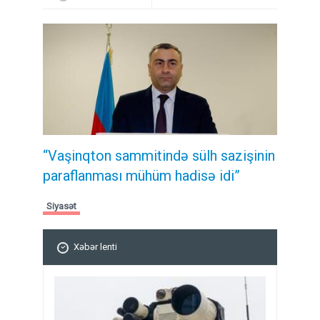
“Vaşinqton sammitində sülh sazişinin
paraflanması mühüm hadisə idi”
Siyasət
Xəbər lenti