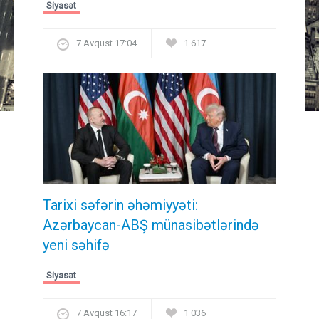
Siyasət
7 Avqust 17:04
1 617
Tarixi səfərin əhəmiyyəti:
Azərbaycan-ABŞ münasibətlərində
yeni səhifə
Siyasət
7 Avqust 16:17
1 036