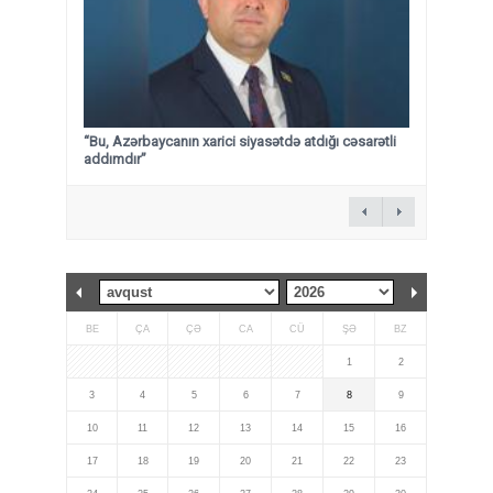
“Bu, Azərbaycanın xarici siyasətdə atdığı cəsarətli
addımdır”
BE
ÇA
ÇƏ
CA
CÜ
ŞƏ
BZ
1
2
3
4
5
6
7
8
9
10
11
12
13
14
15
16
17
18
19
20
21
22
23