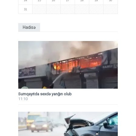
24
25
26
27
28
29
30
31
Hadisə
Sumqayıtda sexdə yanğın olub
11:10