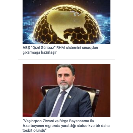
ABŞ "Qızıl Günbəz" RHM sistemini sınaqdan
çıxarmağa hazırlaşır
“Vaşinqton Zirvəsi və Birgə Bəyannamə ilə
Azərbayanın regionda yaratdığı status-kvo bir daha
təsbit olundu”