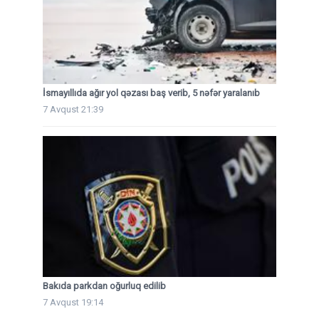
İsmayıllıda ağır yol qəzası baş verib, 5 nəfər yaralanıb
7 Avqust 21:39
Bakıda parkdan oğurluq edilib
7 Avqust 19:14