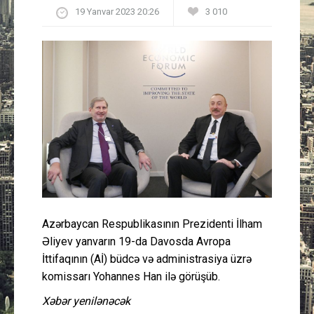
19 Yanvar 2023 20:26
3 010
Güney Azərbaycan
Mədəniyyət
Müsahibə
İdman
Layihə
Gündəm
Azərbaycan Respublikasının Prezidenti İlham
Cəmiyyət
Əliyev yanvarın 19-da Davosda Avropa
İttifaqının (Aİ) büdcə və administrasiya üzrə
Peşə etikası
komissarı Yohannes Han ilə görüşüb.
Xəbər yenilənəcək
Əlaqə