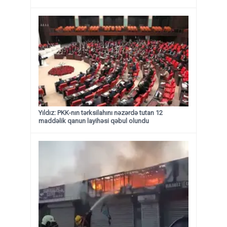
Yıldız: PKK-nın tərksilahını nəzərdə tutan 12
maddəlik qanun layihəsi qəbul olundu ​​​​​​​