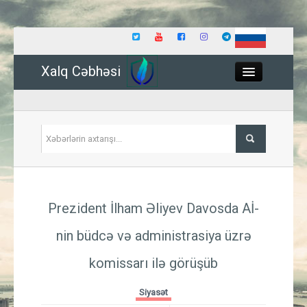
Xalq Cəbhəsi
Close
Siyasət
Prezident İlham Əliyev Davosda Aİ-
İqtisadiyyat
nin büdcə və administrasiya üzrə
Dünya
komissarı ilə görüşüb
Hadisə
Siyasət