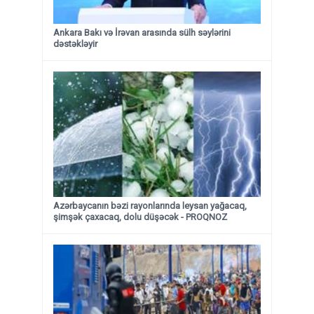
Ankara Bakı və İrəvan arasında sülh səylərini
dəstəkləyir
Azərbaycanın bəzi rayonlarında leysan yağacaq,
şimşək çaxacaq, dolu düşəcək - PROQNOZ