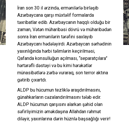
İran son 30 il ərzində, ermənilərlə birləşib
Azərbaycana qarşı müxtəlif formalarda
təxribatlar edib. Azərbaycanın haqqlı olduğu bir
zaman, Vətən müharibəsi dövrü və müharibədən
sonra İran ermənilərin tərəfini saxlayıb
Azərbaycanı hədələyirdi. Azərbaycan sərhədinin
yaxınlığında hərbi təlimlərin keçirilməsi,
Qafanda konsulluğun açılması, “separatçılara”
hərtərəfli dəstəyi və bu kimi hərəkətlər
münasibətlərə zərbə vuraraq, son terror aktına
gətirib çıxartdı.
ALDP bu hücumun tezliklə araşdırılmasını,
günahkarların cəzalandırılmasını tələb edir.
ALDP hücumun qarşısını alarkən şəhid olan
səfirliyimizin əməkdaşına Allahdan rəhmət
diləyir, yaxınlarına dərin hüznlə başsağlığı verir!