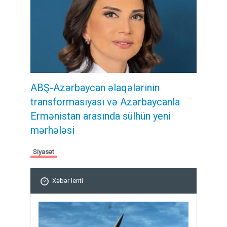
ABŞ-Azərbaycan əlaqələrinin
transformasiyası və Azərbaycanla
Ermənistan arasında sülhün yeni
mərhələsi
Siyasət
Xəbər lenti