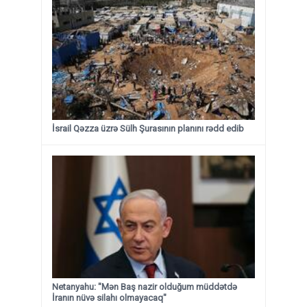
İsrail Qəzza üzrə Sülh Şurasının planını rədd edib
Netanyahu: "Mən Baş nazir olduğum müddətdə
İranın nüvə silahı olmayacaq"