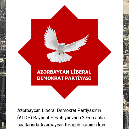
Güney Azərbaycan
Mədəniyyət
Müsahibə
İdman
Layihə
Gündəm
Cəmiyyət
Azərbaycan Liberal Demokrat Partiyasının
Peşə etikası
(ALDP) Rəyasət Heyəti yanvarın 27-də səhər
saatlarında Azərbaycan Respublikasının İran
Əlaqə