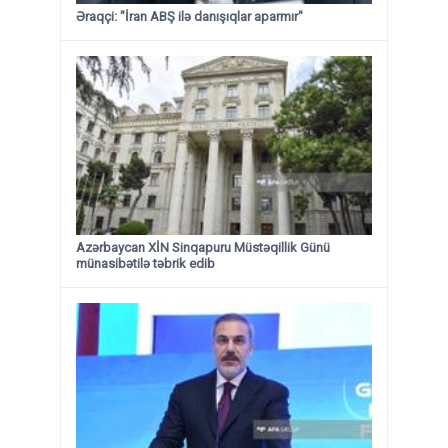
Əraqçi: "İran ABŞ ilə danışıqlar aparmır"
Azərbaycan XİN Sinqapuru Müstəqillik Günü
münasibətilə təbrik edib