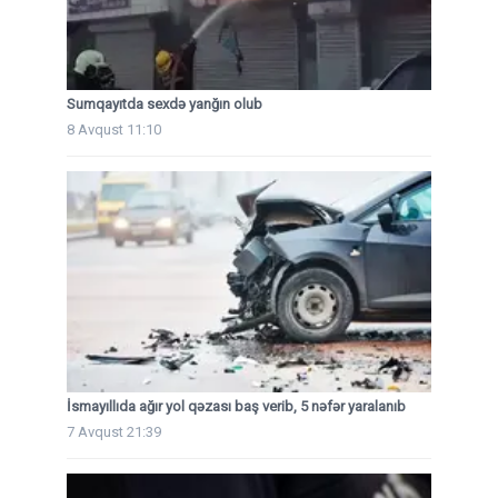
Sumqayıtda sexdə yanğın olub
8 Avqust 11:10
İsmayıllıda ağır yol qəzası baş verib, 5 nəfər yaralanıb
7 Avqust 21:39