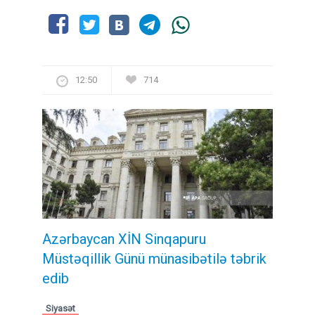
12:50
714
Azərbaycan XİN Sinqapuru
Müstəqillik Günü münasibətilə təbrik
edib
Siyasət