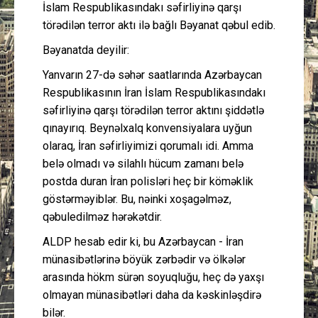
İslam Respublikasındakı səfirliyinə qarşı
törədilən terror aktı ilə bağlı Bəyanat qəbul edib.
Bəyanatda deyilir:
Yanvarın 27-də səhər saatlarında Azərbaycan
Respublikasının İran İslam Respublikasındakı
səfirliyinə qarşı törədilən terror aktını şiddətlə
qınayırıq. Beynəlxalq konvensiyalara uyğun
olaraq, İran səfirliyimizi qorumalı idi. Amma
belə olmadı və silahlı hücum zamanı belə
postda duran İran polisləri heç bir köməklik
göstərməyiblər. Bu, nəinki xoşagəlməz,
qəbuledilməz hərəkətdir.
ALDP hesab edir ki, bu Azərbaycan - İran
münasibətlərinə böyük zərbədir və ölkələr
arasında hökm sürən soyuqluğu, heç də yaxşı
olmayan münasibətləri daha da kəskinləşdirə
bilər.