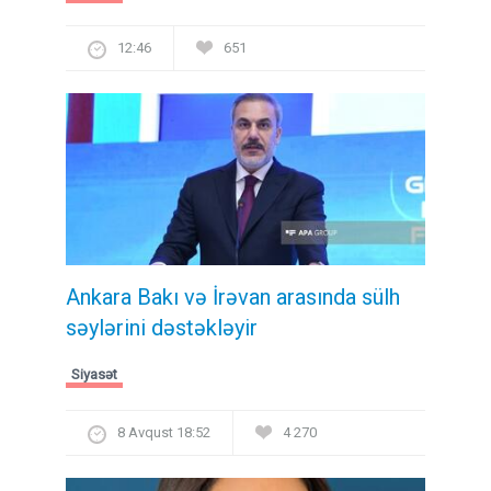
12:46
651
Ankara Bakı və İrəvan arasında sülh
səylərini dəstəkləyir
Siyasət
8 Avqust 18:52
4 270