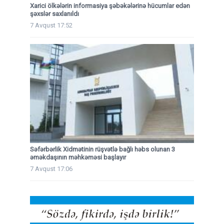
Xarici ölkələrin informasiya şəbəkələrinə hücumlar edən
şəxslər saxlanıldı
7 Avqust 17:52
Səfərbərlik Xidmətinin rüşvətlə bağlı həbs olunan 3
əməkdaşının məhkəməsi başlayır
7 Avqust 17:06