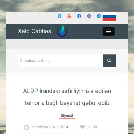
Xalq Cəbhəsi
Close
Siyasət
ALDP İrandakı səfirliyimizə edilən
İqtisadiyyat
terrorla bağlı bəyanat qəbul edib
Dünya
Siyasət
Hadisə
27 Yanvar 2023 15:14
3 108