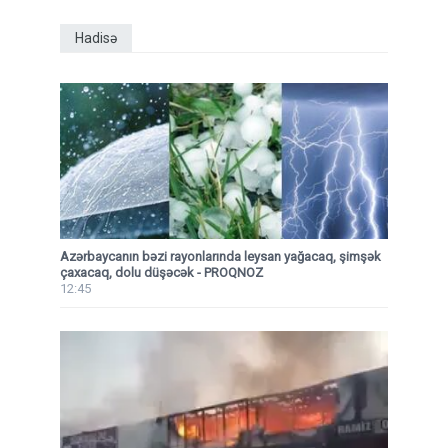
Hadisə
Azərbaycanın bəzi rayonlarında leysan yağacaq, şimşək
çaxacaq, dolu düşəcək - PROQNOZ
12:45