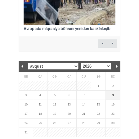
Avropada miqrasiya böhranı yenidən kəskinləşib
BE
ÇA
ÇƏ
CA
CÜ
ŞƏ
BZ
1
2
3
4
5
6
7
8
9
10
11
12
13
14
15
16
17
18
19
20
21
22
23
24
25
26
27
28
29
30
31