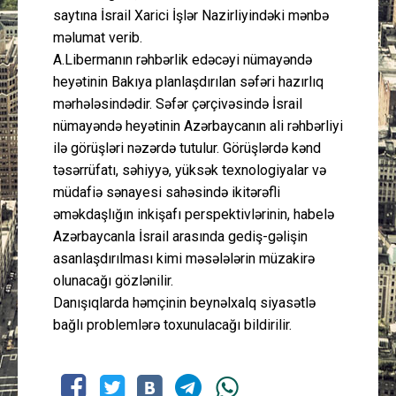
saytına İsrail Xarici İşlər Nazirliyindəki mənbə
məlumat verib.
A.Libermanın rəhbərlik edəcəyi nümayəndə
heyətinin Bakıya planlaşdırılan səfəri hazırlıq
mərhələsindədir. Səfər çərçivəsində İsrail
nümayəndə heyətinin Azərbaycanın ali rəhbərliyi
ilə görüşləri nəzərdə tutulur. Görüşlərdə kənd
təsərrüfatı, səhiyyə, yüksək texnologiyalar və
müdafiə sənayesi sahəsində ikitərəfli
əməkdaşlığın inkişafı perspektivlərinin, habelə
Azərbaycanla İsrail arasında gediş-gəlişin
asanlaşdırılması kimi məsələlərin müzakirə
olunacağı gözlənilir.
Danışıqlarda həmçinin beynəlxalq siyasətlə
bağlı problemlərə toxunulacağı bildirilir.