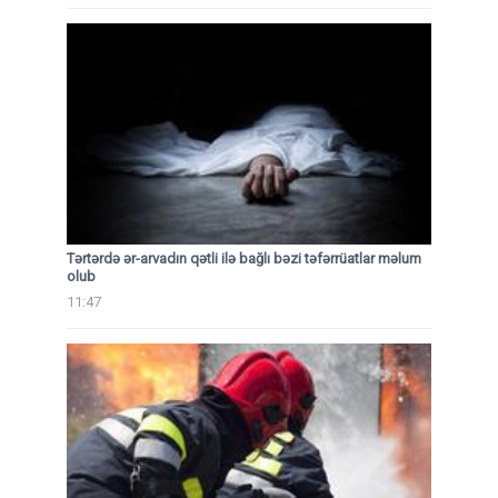
Tərtərdə ər-arvadın qətli ilə bağlı bəzi təfərrüatlar məlum
olub
11:47