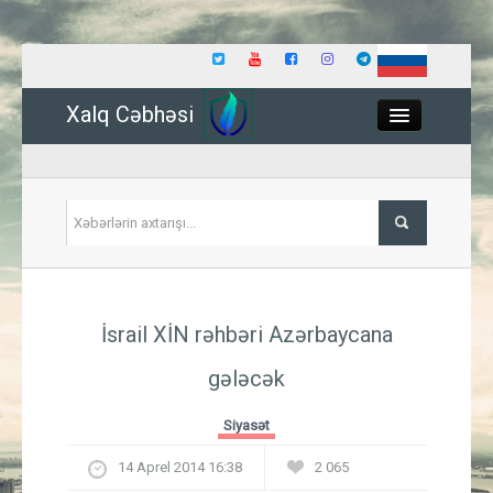
Xalq Cəbhəsi
Close
Siyasət
İsrail XİN rəhbəri Azərbaycana
İqtisadiyyat
gələcək
Dünya
Siyasət
Hadisə
14 Aprel 2014 16:38
2 065