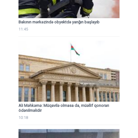
Bakının mərkəzində obyektdə yanğın başlayıb
11:45
Ali Məhkəmə: Müqavilə olmasa da, müəllif qonorarı
ödənilməlidir
10:18