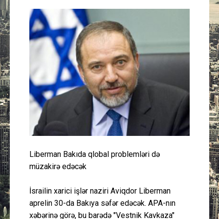
Güney Azərbaycan
Mədəniyyət
Müsahibə
İdman
Layihə
Gündəm
Liberman Bakıda qlobal problemləri də
Cəmiyyət
müzakirə edəcək
Peşə etikası
İsrailin xarici işlər naziri Aviqdor Liberman
aprelin 30-da Bakıya səfər edəcək. APA-nın
Əlaqə
xəbərinə görə, bu barədə "Vestnik Kavkaza"