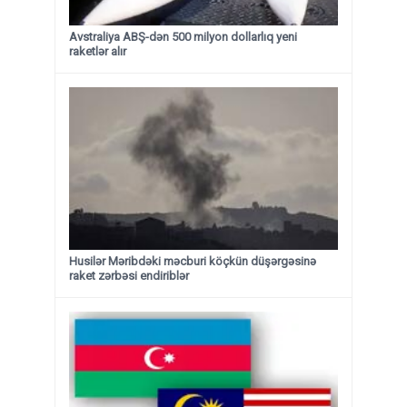
Avstraliya ABŞ-dən 500 milyon dollarlıq yeni
raketlər alır
Husilər Məribdəki məcburi köçkün düşərgəsinə
raket zərbəsi endiriblər