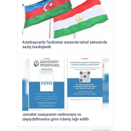
Azərbaycanla Tacikistan arasında təhsil sahəsində
saziş təsdiqlənib
Jurnalist vəsiqəsinin verilməsinə və
dəyişdirilməsinə görə ödəniş ləğv edilib