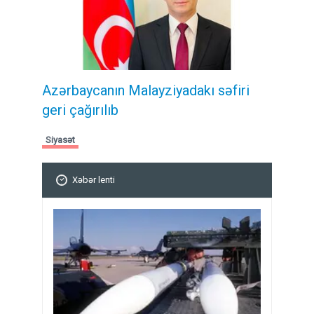
Azərbaycanın Malayziyadakı səfiri
geri çağırılıb
Siyasət
Xəbər lenti