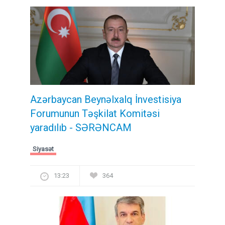
Azərbaycan Beynəlxalq İnvestisiya
Forumunun Təşkilat Komitəsi
yaradılıb - SƏRƏNCAM
Siyasət
13:23
364