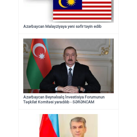
Azərbaycan Malayziyaya yeni səfir təyin edib
Azərbaycan Beynəlxalq İnvestisiya Forumunun
Təşkilat Komitəsi yaradılıb - SƏRƏNCAM