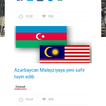
13:32
350
Azərbaycan Malayziyaya yeni səfir
təyin edib
Siyasət
13:24
539