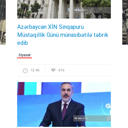
Azərbaycan XİN Sinqapuru
Müstəqillik Günü münasibətilə təbrik
edib
Siyasət
12:46
616