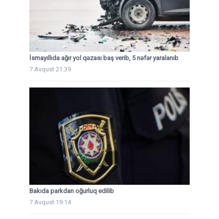
İsmayıllıda ağır yol qəzası baş verib, 5 nəfər yaralanıb
7 Avqust 21:39
Bakıda parkdan oğurluq edilib
7 Avqust 19:14