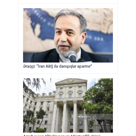
Əraqçi: "İran ABŞ ilə danışıqlar aparmır"