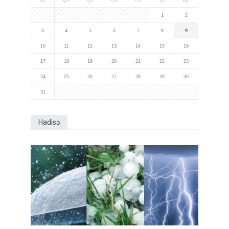
BE
ÇA
ÇƏ
CA
CÜ
ŞƏ
BZ
1
2
3
4
5
6
7
8
9
10
11
12
13
14
15
16
17
18
19
20
21
22
23
24
25
26
27
28
29
30
31
Hadisə