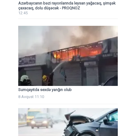
Azərbaycanın bəzi rayonlarında leysan yağacaq, şimşək
çaxacaq, dolu düşəcək - PROQNOZ
12:45
Sumqayıtda sexdə yanğın olub
8 Avqust 11:10