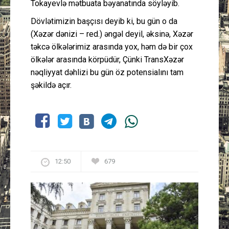
Tokayevlə mətbuata bəyanatında söyləyib.
Dövlətimizin başçısı deyib ki, bu gün o da
(Xəzər dənizi – red.) əngəl deyil, əksinə, Xəzər
təkcə ölkələrimiz arasında yox, həm də bir çox
ölkələr arasında körpüdür, Çünki TransXəzər
nəqliyyat dəhlizi bu gün öz potensialını tam
şəkildə açır.
12:50
679