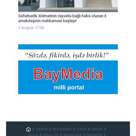
Səfərbərlik Xidmətinin rüşvətlə bağlı həbs olunan 3
əməkdaşının məhkəməsi başlayır
7 Avqust 17:06
Siyasət
İqtisadiyyat
Dünya
Hadisə
Güney Azərbaycan
Mədəniyyət
Müsahibə