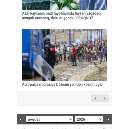
Azərbaycanın bəzi rayonlarında leysan yağacaq,
şimşək çaxacaq, dolu düşəcək - PROQNOZ
Avropada miqrasiya böhranı yenidən kəskinləşib