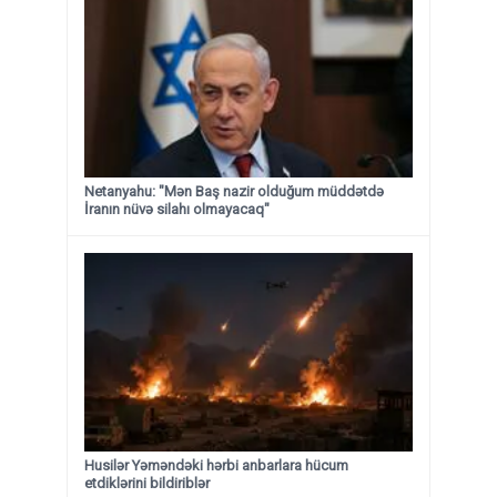
Netanyahu: "Mən Baş nazir olduğum müddətdə
İranın nüvə silahı olmayacaq"
Husilər Yəməndəki hərbi anbarlara hücum
etdiklərini bildiriblər