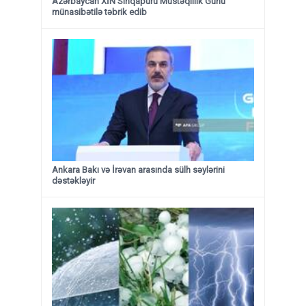
Azərbaycan XİN Sinqapuru Müstəqillik Günü
münasibətilə təbrik edib
Ankara Bakı və İrəvan arasında sülh səylərini
dəstəkləyir