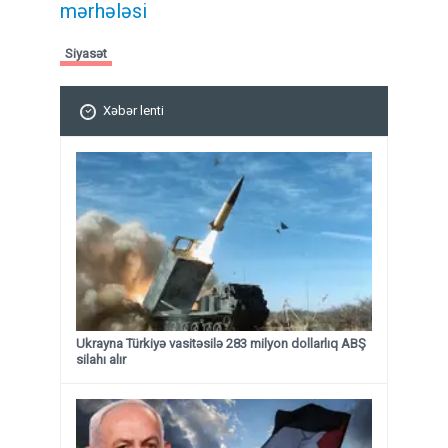
mərhələsi
Siyasət
Xəbər lenti
Ukrayna Türkiyə vasitəsilə 283 milyon dollarlıq ABŞ
silahı alır