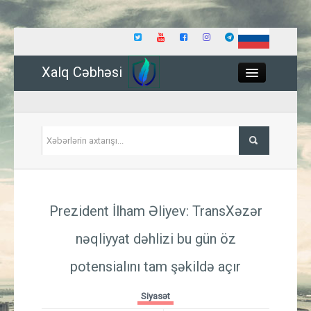
Xalq Cəbhəsi
Close
Siyasət
Prezident İlham Əliyev: TransXəzər
İqtisadiyyat
nəqliyyat dəhlizi bu gün öz
Dünya
potensialını tam şəkildə açır
Hadisə
Siyasət