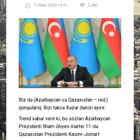
11 Mart 2024 19:51
2 380
Güney Azərbaycan
Mədəniyyət
Müsahibə
İdman
Layihə
Gündəm
Biz də (Azərbaycan və Qazaxıstan – red.)
Cəmiyyət
qonşularıq. Bizi təkcə Xəzər dənizi ayırır.
Trend xəbər verir ki, bu sözləri Azərbaycan
Peşə etikası
Prezidenti İlham Əliyev martın 11-də
Qazaxıstan Prezidenti Kasım-Jomart
Əlaqə