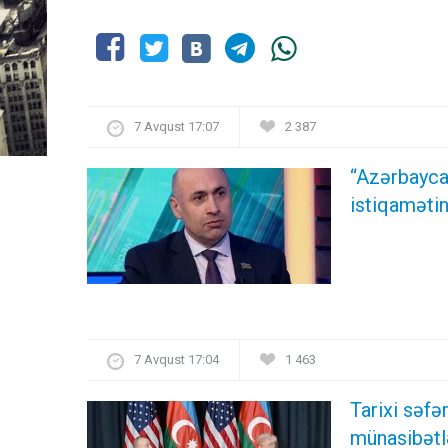
7 Avqust 17:07
2 387
“Azərbayca
istiqamətin
7 Avqust 17:04
1 463
Tarixi səf
münasibətl