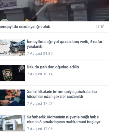
umqayıtda sexdə yanğın olub
11:10
İsmayıllıda ağır yol qəzası baş verib, 5 nəfər
yaralanıb
7 Avqust 21:39
Bakıda parkdan oğurluq edilib
7 Avqust 19:14
Xarici ölkələrin informasiya şəbəkələrinə
hücumlar edən şəxslər saxlanıldı
7 Avqust 17:52
Səfərbərlik Xidmətinin rüşvətlə bağlı həbs
olunan 3 əməkdaşının məhkəməsi başlayır
7 Avqust 17:06