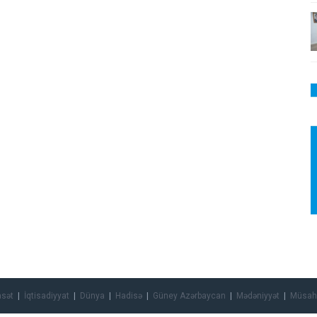
asət
İqtisadiyyat
Dünya
Hadisə
Güney Azərbaycan
Mədəniyyət
Müsah