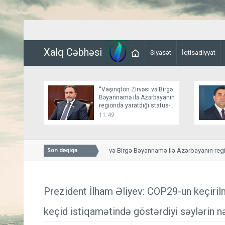
Xalq Cəbhəsi
Siyasət
İqtisadiyyat
“Vaşinqton Zirvəsi və Birgə
Bəyannamə ilə Azərbayanın
regionda yaratdığı status-
kvo bir daha təsbit olundu”
11:49
“Vaşinqton Zirvəsi və Birgə Bəyannamə ilə Azərbayanın regiond
Son dəqiqə
təsbit olundu”
Prezident İlham Əliyev: COP29-un keçiril
keçid istiqamətində göstərdiyi səylərin nə