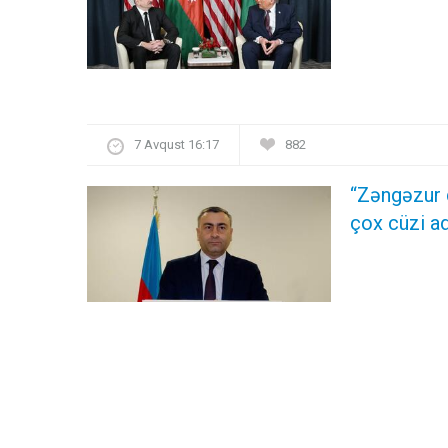
7 Avqust 16:17
882
“Zəngəzur 
çox cüzi ad