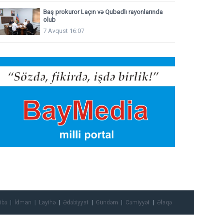
Baş prokuror Laçın və Qubadlı rayonlarında
olub
7 Avqust 16:07
ibə
İdman
Layihə
Ədəbiyyat
Gündəm
Cəmiyyət
Əlaqə