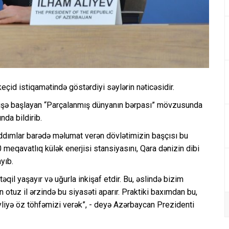
çid istiqamətində göstərdiyi səylərin nəticəsidir.
a işə başlayan “Parçalanmış dünyanın bərpası” mövzusunda
nda bildirib.
ddımlar barədə məlumat verən dövlətimizin başçısı bu
 meqavatlıq külək enerjisi stansiyasını, Qara dənizin dibi
ayıb.
qil yaşayır və uğurla inkişaf etdir. Bu, əslində bizim
tuz il ərzində bu siyasəti aparır. Praktiki baxımdan bu,
yliyə öz töhfəmizi verək”, - deyə Azərbaycan Prezidenti