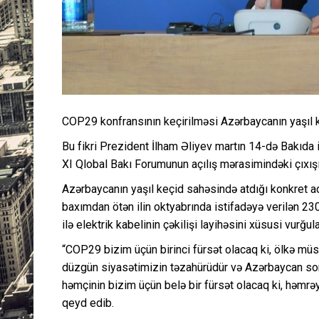
COP29 konfransının keçirilməsi Azərbaycanın yaşıl ke
Bu fikri Prezident İlham Əliyev martın 14-də Bakıd
XI Qlobal Bakı Forumunun açılış mərasimindəki çıxışı
Azərbaycanın yaşıl keçid sahəsində atdığı konkret a
baxımdan ötən ilin oktyabrında istifadəyə verilən 230
ilə elektrik kabelinin çəkilişi layihəsini xüsusi vurğul
“COP29 bizim üçün birinci fürsət olacaq ki, ölkə müstə
düzgün siyasətimizin təzahürüdür və Azərbaycan son o
həmçinin bizim üçün belə bir fürsət olacaq ki, həmrə
qeyd edib.