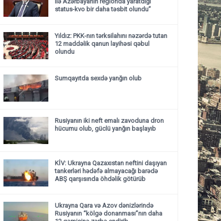
ilə Azərbayanın regionda yaratdığı
status-kvo bir daha təsbit olundu”
Yıldız: PKK-nın tərksilahını nəzərdə tutan
12 maddəlik qanun layihəsi qəbul
olundu ​​​​​​​
Sumqayıtda sexdə yanğın olub
Rusiyanın iki neft emalı zavoduna dron
hücumu olub, güclü yanğın başlayıb
KİV: Ukrayna Qazaxıstan neftini daşıyan
tankerləri hədəfə almayacağı barədə
ABŞ qarşısında öhdəlik götürüb
Ukrayna Qara və Azov dənizlərində
Rusiyanın “kölgə donanması”nın daha