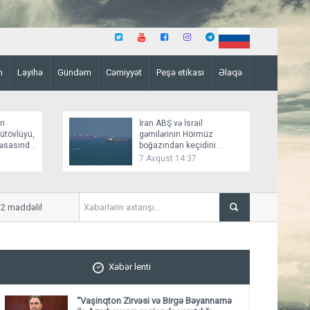
n
Layihə
Gündəm
Cəmiyyət
Peşə etikası
Əlaqə
ri
İran ABŞ və İsrail
bütövlüyü,
gəmilərinin Hörmüz
a əsasında
boğazından keçidini
bağlayır
7 Avqust 14:37
ddəlik qanun layihəsi qəbul olundu ​​​​​​​
Sumqayıtda sexdə yanğın 
Xəbər lenti
“Vaşinqton Zirvəsi və Birgə Bəyannamə