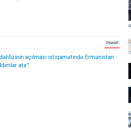
S
Siyasət
dəhlizinin açılması istiqamətində Ermənistan
dımlar atır”