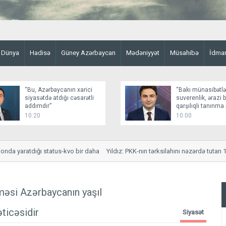
Dünya
Hadisə
Güney Azərbaycan
Mədəniyyət
Müsahibə
İdma
“Bu, Azərbaycanın xarici
“Bakı münasibətlə
siyasətdə atdığı cəsarətli
suverenlik, ərazi 
addımdır”
qarşılıqlı tanınm
qurur”
10:20
10:00
a yaratdığı status-kvo bir daha
Yıldız: PKK-nın tərksilahını nəzərdə tutan 12 ma
məsi Azərbaycanın yaşıl
ticəsidir
Siyasət