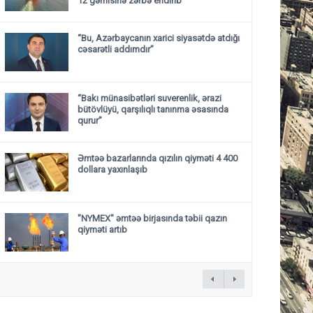
12 gəmisinə zərbə endirib
“Bu, Azərbaycanın xarici siyasətdə atdığı
cəsarətli addımdır”
“Bakı münasibətləri suverenlik, ərazi
bütövlüyü, qarşılıqlı tanınma əsasında
qurur”
Əmtəə bazarlarında qızılın qiyməti 4 400
dollara yaxınlaşıb
"NYMEX" əmtəə birjasında təbii qazın
qiyməti artıb