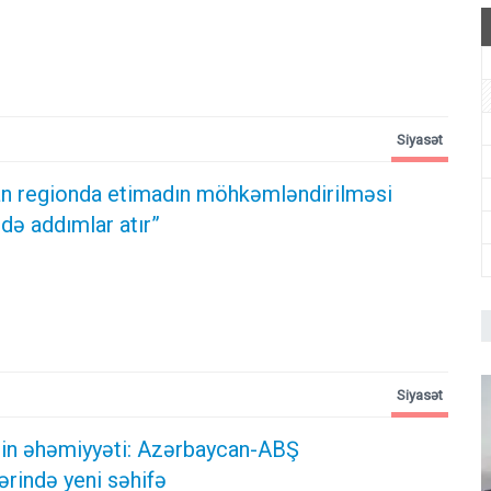
Siyasət
n regionda etimadın möhkəmləndirilməsi
də addımlar atır”
Siyasət
ərin əhəmiyyəti: Azərbaycan-ABŞ
ərində yeni səhifə