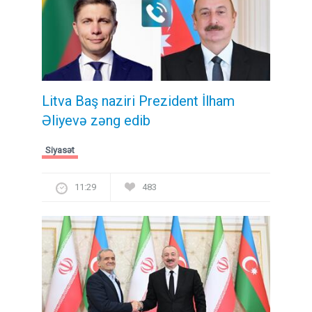
Litva Baş naziri Prezident İlham
Əliyevə zəng edib
Siyasət
11:29
483