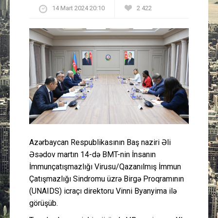
14 Mart 2024 20:10
2 422
Güney Azərbaycan
Mədəniyyət
Müsahibə
İdman
Layihə
Gündəm
Azərbaycan Respublikasının Baş naziri Əli
Əsədov martın 14-də BMT-nin İnsanın
Cəmiyyət
İmmunçatışmazlığı Virusu/Qazanılmış İmmun
Çatışmazlığı Sindromu üzrə Birgə Proqramının
Peşə etikası
(UNAIDS) icraçı direktoru Vinni Byanyima ilə
görüşüb.
Əlaqə