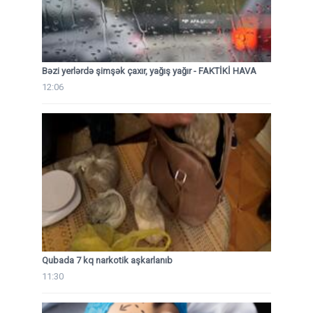
Bəzi yerlərdə şimşək çaxır, yağış yağır - FAKTİKİ HAVA
12:06
Qubada 7 kq narkotik aşkarlanıb
11:30