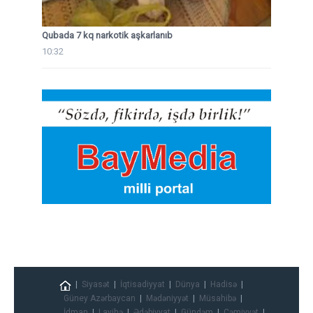
Qubada 7 kq narkotik aşkarlanıb
10:32
Siyasət
İqtisadiyyat
Dünya
Hadisə
Güney Azərbaycan
Mədəniyyət
Müsahibə
İdman
Layihə
Ədəbiyyat
Gündəm
Cəmiyyət