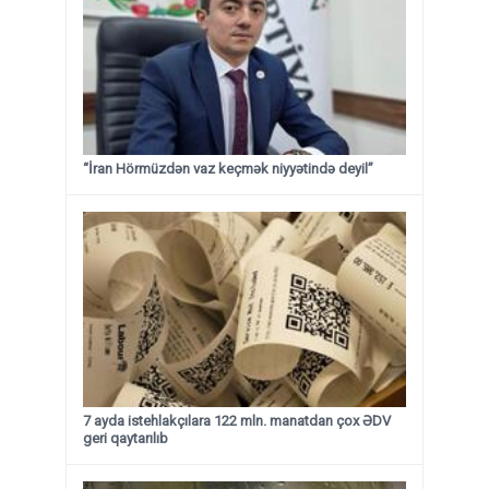
“İran Hörmüzdən vaz keçmək niyyətində deyil”
7 ayda istehlakçılara 122 mln. manatdan çox ƏDV
geri qaytarılıb