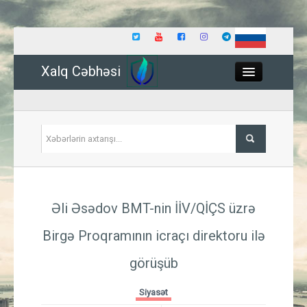
Xalq Cəbhəsi
Close
Siyasət
Əli Əsədov BMT-nin İİV/QİÇS üzrə
İqtisadiyyat
Birgə Proqramının icraçı direktoru ilə
Dünya
görüşüb
Hadisə
Siyasət