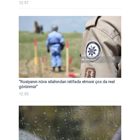
12:57
“Rusiyanın nüvə silahından istifadə etməsi çox da real
görünmür”
12:55