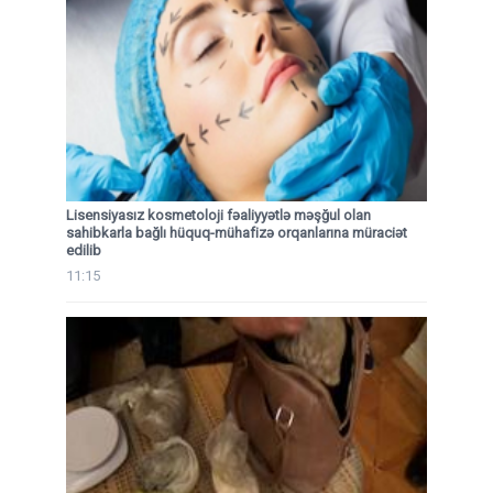
Lisensiyasız kosmetoloji fəaliyyətlə məşğul olan
sahibkarla bağlı hüquq-mühafizə orqanlarına müraciət
edilib
11:15