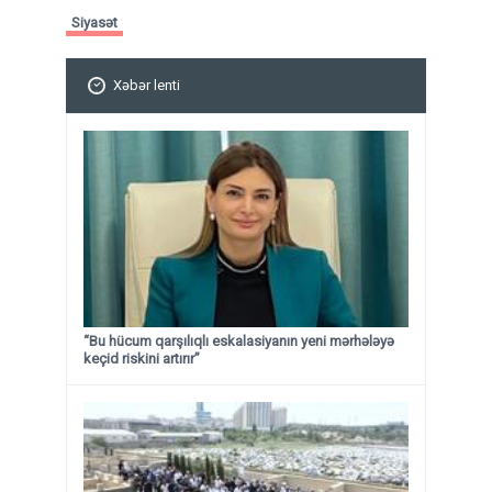
Siyasət
Xəbər lenti
“Bu hücum qarşılıqlı eskalasiyanın yeni mərhələyə
keçid riskini artırır”