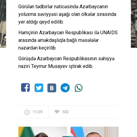
Görülən tədbirlər nəticəsində Azərbaycanın
yoluxma səviyyəsi aşağı olan ölkələr sırasında
yer aldığı qeyd edilib.
Həmçinin Azərbaycan Respublikası ilə UNAIDS
arasında əməkdaşlıqla bağlı məsələlər
nəzərdən keçirilib.
Görüşdə Azərbaycan Respublikasının səhiyyə
naziri Teymur Musayev iştirak edib.
11:29
532