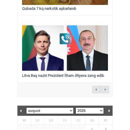
Qubada 7 kq narkotik aşkarlanıb
Litva Baş naziri Prezident İlham Əliyevə zəng edib
BE
ÇA
ÇƏ
CA
CÜ
ŞƏ
BZ
1
2