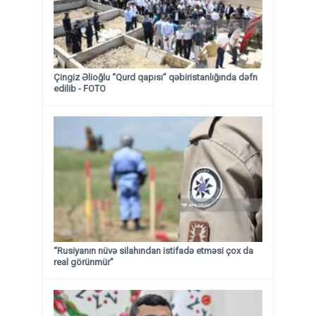
Çingiz Əlioğlu “Qurd qapısı” qəbiristanlığında dəfn
edilib
- FOTO
“Rusiyanın nüvə silahından istifadə etməsi çox da
real görünmür”