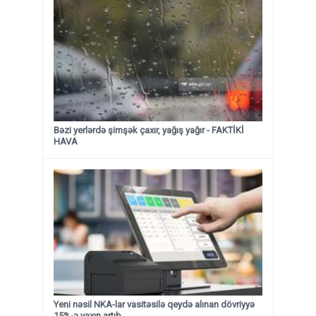
Bəzi yerlərdə şimşək çaxır, yağış yağır - FAKTİKİ
HAVA
Yeni nəsil NKA-lar vasitəsilə qeydə alınan dövriyyə
15%-ə yaxın artıb