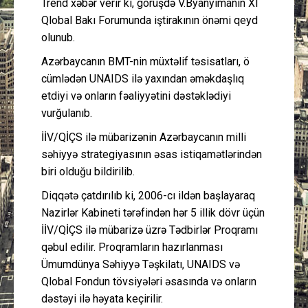
Trend xəbər verir ki, görüşdə V.Byanyimanın XI
Qlobal Bakı Forumunda iştirakının önəmi qeyd
olunub.
Azərbaycanın BMT-nin müxtəlif təsisatları, ö
cümlədən UNAIDS ilə yaxından əməkdaşlıq
etdiyi və onların fəaliyyətini dəstəklədiyi
vurğulanıb.
İİV/QİÇS ilə mübarizənin Azərbaycanın milli
səhiyyə strategiyasının əsas istiqamətlərindən
biri olduğu bildirilib.
Diqqətə çatdırılıb ki, 2006-cı ildən başlayaraq
Nazirlər Kabineti tərəfindən hər 5 illik dövr üçün
İİV/QİÇS ilə mübarizə üzrə Tədbirlər Proqramı
qəbul edilir. Proqramların hazırlanması
Ümumdünya Səhiyyə Təşkilatı, UNAIDS və
Qlobal Fondun tövsiyələri əsasında və onların
dəstəyi ilə həyata keçirilir.