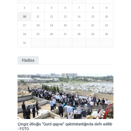
3
4
5
6
7
8
9
10
11
12
13
14
15
16
17
18
19
20
21
22
23
24
25
26
27
28
29
30
31
Hadisə
Çingiz Əlioğlu “Qurd qapısı” qəbiristanlığında dəfn edilib
- FOTO