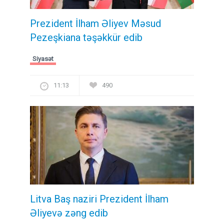
Prezident İlham Əliyev Məsud
Pezeşkiana təşəkkür edib
Siyasət
11:13
490
Litva Baş naziri Prezident İlham
Əliyevə zəng edib