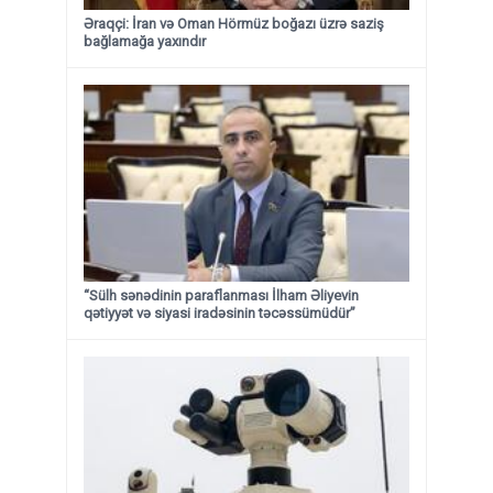
Əraqçi: İran və Oman Hörmüz boğazı üzrə saziş
bağlamağa yaxındır
“Sülh sənədinin paraflanması İlham Əliyevin
qətiyyət və siyasi iradəsinin təcəssümüdür”