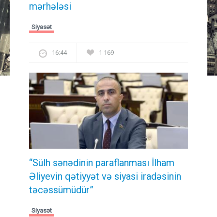
mərhələsi
Siyasət
16:44
1 169
“Sülh sənədinin paraflanması İlham
Əliyevin qətiyyət və siyasi iradəsinin
təcəssümüdür”
Siyasət