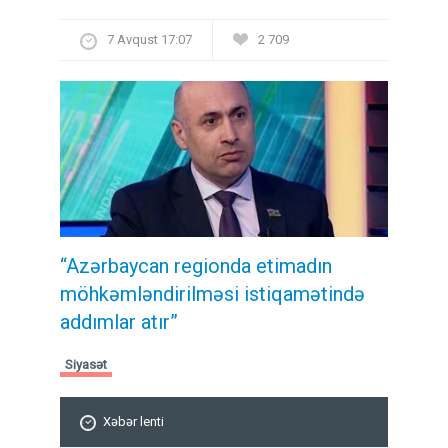
7 Avqust 17:07
2 709
“Azərbaycan regionda etimadın
möhkəmləndirilməsi istiqamətində
addımlar atır”
Siyasət
Xəbər lenti