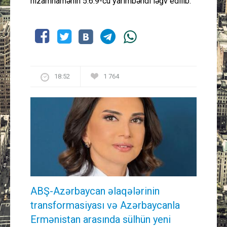
nizamnamənin 5.6.9-cu yarımbəndi ləğv edilib.
18:52
1 764
ABŞ-Azərbaycan əlaqələrinin
transformasiyası və Azərbaycanla
Ermənistan arasında sülhün yeni