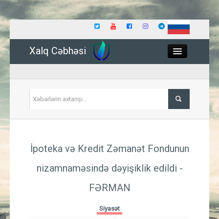
Xalq Cəbhəsi
Close
Siyasət
İpoteka və Kredit Zəmanət Fondunun
İqtisadiyyat
nizamnaməsində dəyişiklik edildi -
Dünya
FƏRMAN
Hadisə
Siyasət