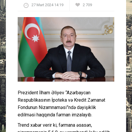
27 Mart 2024 14:19
2 709
Güney Azərbaycan
Mədəniyyət
Müsahibə
İdman
Layihə
Gündəm
Prezident İlham Əliyev “Azərbaycan
Cəmiyyət
Respublikasının İpoteka və Kredit Zəmanət
Fondunun Nizamnaməsi”ndə dəyişiklik
Peşə etikası
edilməsi haqqında fərman imzalayıb.
Trend xəbər verir ki, fərmana əsasən,
Əlaqə