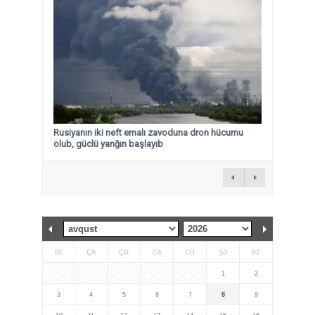
Rusiyanın iki neft emalı zavoduna dron hücumu
olub, güclü yanğın başlayıb
BE
ÇA
ÇƏ
CA
CÜ
ŞƏ
BZ
1
2
3
4
5
6
7
8
9