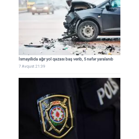
İsmayıllıda ağır yol qəzası baş verib, 5 nəfər yaralanıb
7 Avqust 21:39