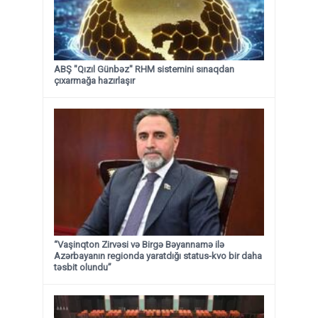
ABŞ "Qızıl Günbəz" RHM sistemini sınaqdan
çıxarmağa hazırlaşır
“Vaşinqton Zirvəsi və Birgə Bəyannamə ilə
Azərbayanın regionda yaratdığı status-kvo bir daha
təsbit olundu”