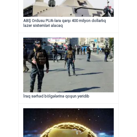
ABŞ Ordusu PUA-lara qarşı 400 milyon dollarlıq
lazer sistemləri alacaq
İraq sərhəd bölgələrinə qoşun yeridib