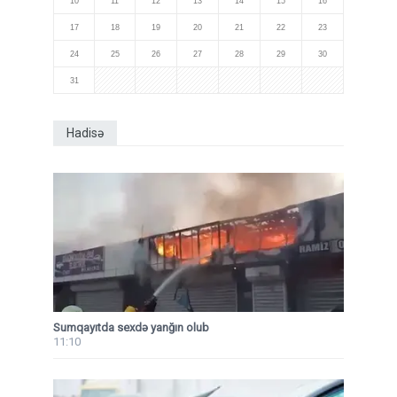
10
11
12
13
14
15
16
17
18
19
20
21
22
23
24
25
26
27
28
29
30
31
Hadisə
Sumqayıtda sexdə yanğın olub
11:10