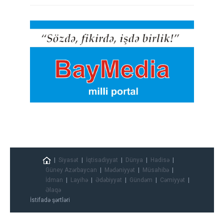
Siyasət
İqtisadiyyat
Dünya
Hadisə
Güney Azərbaycan
Mədəniyyət
Müsahibə
İdman
Layihə
Ədəbiyyat
Gündəm
Cəmiyyət
Əlaqə
İstifadə şərtləri