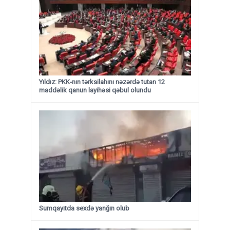
Yıldız: PKK-nın tərksilahını nəzərdə tutan 12
maddəlik qanun layihəsi qəbul olundu ​​​​​​​
Sumqayıtda sexdə yanğın olub