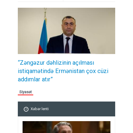
“Zəngəzur dəhlizinin açılması
istiqamətində Ermənistan çox cüzi
addımlar atır”
Siyasət
Xəbər lenti