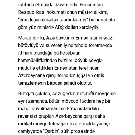
istifadə etməkdə davam edir. Ermənistan
Respublikası hökuməti onun müştərisi kimi,
“çox düşünülmədən təsdiqlənmiş” bu hesabata
görə yüz minlərlə ABŞ dolları xərcləyib.
Maraqlıdır ki, Azərbaycanın Ermənistanın ərazi
bütövlüyü və suverenliyinə təhdid törətməkdə
ittiham olunduğu bu hesabatın
həmmüəlliflərindən bəziləri böyük şövqlə
müdafiə etdikləri Ermənistan tərəfindən
Azərbaycana qarşı törədilən işğal və etnik
təmizləmənin birbaşa şahidi olublar.
Biz qəti şəkildə, sözügedən birtərəfli mövqenin,
eyni zamanda, bütün mövcud faktlara heç bir
məhəl qoyulmamasının Ermənistandakı
revanşist qrupları Azərbaycana qarşı daha
radikal mövqe tutmağa sövq etməklə yanaşı,
cəmiyyətdə “Qərbin” sülh prosesində