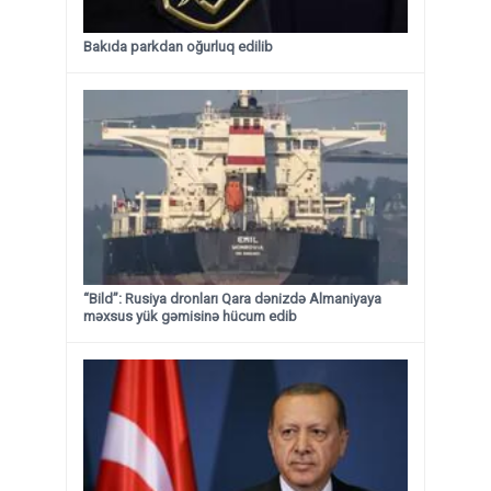
Bakıda parkdan oğurluq edilib
“Bild”: Rusiya dronları Qara dənizdə Almaniyaya
məxsus yük gəmisinə hücum edib