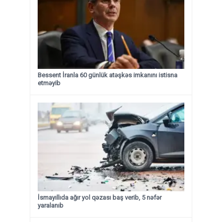
Bessent İranla 60 günlük atəşkəs imkanını istisna
etməyib
İsmayıllıda ağır yol qəzası baş verib, 5 nəfər
yaralanıb