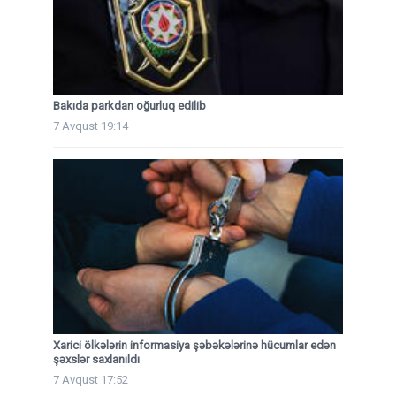
Bakıda parkdan oğurluq edilib
7 Avqust 19:14
Xarici ölkələrin informasiya şəbəkələrinə hücumlar edən
şəxslər saxlanıldı
7 Avqust 17:52