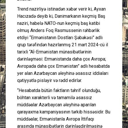
Trend nazirliyə istinadən xəbər verir ki, Ayxan
Hacızadə deyib ki, Danimarkanın keçmiş Baş
naziri, habelə NATO-nun keçmiş baş katibi
olmuş Anders Foq Rasmussenin rəhbərlik
etdiyi “Ermənistanın Dostları Şəbəkəsi” adlı
qrup tərəfindən hazırlanmış 21 mart 2024-cü il
tarixli “Aİ-Ermənistan münasibətlərinin
dərinləşməsi: Ermənistanda daha çox Avropa;
Avropada daha çox Ermənistan” adlı hesabatda
yer alan Azərbaycan əleyhinə əsassız iddiaları
qətiyyətlə pisləyir və rədd edirlər.
“Hesabatda bütün faktların təhrif olunduğu,
böhtan xarakterli və tamamilə əsassız
müddəalar Azərbaycan əleyhinə aparılan
qarayaxma kampaniyasının tərkib hissəsidir. Bu
müddəalar, Ermənistanla Avropa İttifaqı
arasında münasibətlərin dərinləşdirilməsinə