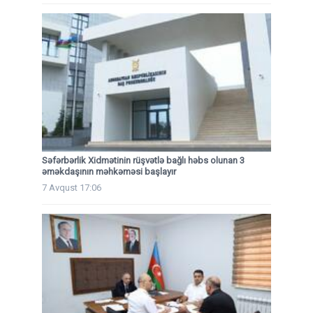
Səfərbərlik Xidmətinin rüşvətlə bağlı həbs olunan 3
əməkdaşının məhkəməsi başlayır
7 Avqust 17:06