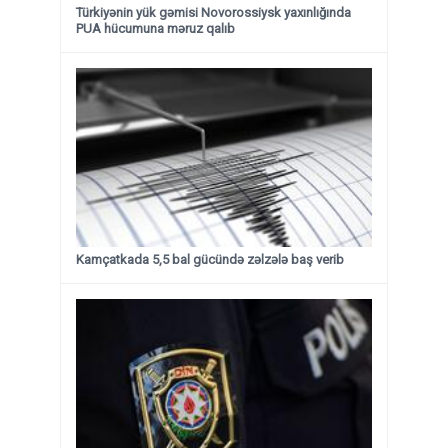
Türkiyənin yük gəmisi Novorossiysk yaxınlığında
PUA hücumuna məruz qalıb
Kamçatkada 5,5 bal gücündə zəlzələ baş verib