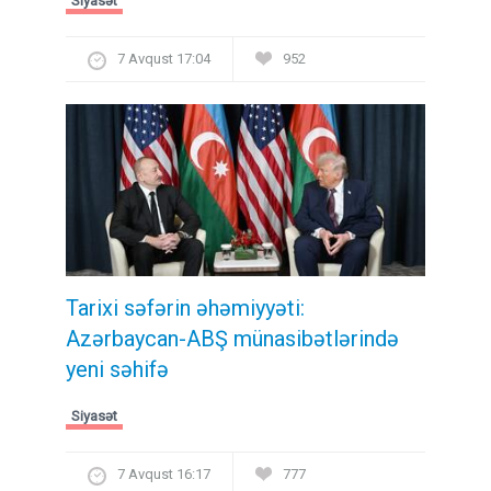
Siyasət
7 Avqust 17:04
952
Tarixi səfərin əhəmiyyəti:
Azərbaycan-ABŞ münasibətlərində
yeni səhifə
Siyasət
7 Avqust 16:17
777