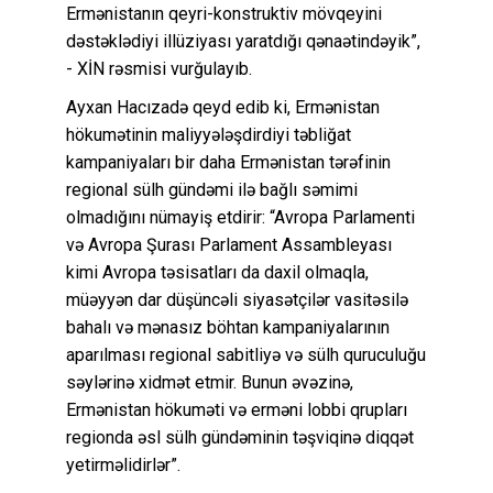
Ermənistanın qeyri-konstruktiv mövqeyini
dəstəklədiyi illüziyası yaratdığı qənaətindəyik”,
- XİN rəsmisi vurğulayıb.
Ayxan Hacızadə qeyd edib ki, Ermənistan
hökumətinin maliyyələşdirdiyi təbliğat
kampaniyaları bir daha Ermənistan tərəfinin
regional sülh gündəmi ilə bağlı səmimi
olmadığını nümayiş etdirir: “Avropa Parlamenti
və Avropa Şurası Parlament Assambleyası
kimi Avropa təsisatları da daxil olmaqla,
müəyyən dar düşüncəli siyasətçilər vasitəsilə
bahalı və mənasız böhtan kampaniyalarının
aparılması regional sabitliyə və sülh quruculuğu
səylərinə xidmət etmir. Bunun əvəzinə,
Ermənistan hökuməti və erməni lobbi qrupları
regionda əsl sülh gündəminin təşviqinə diqqət
yetirməlidirlər”.