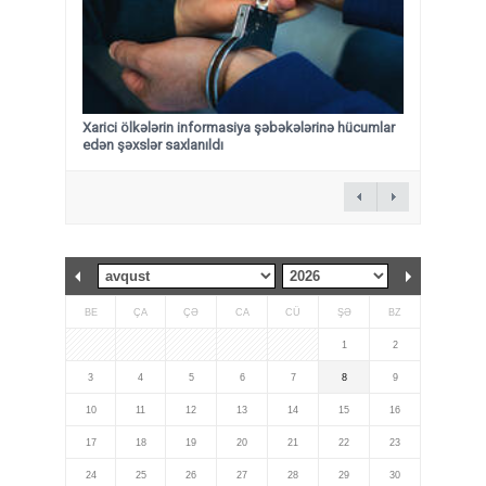
Xarici ölkələrin informasiya şəbəkələrinə hücumlar
edən şəxslər saxlanıldı
BE
ÇA
ÇƏ
CA
CÜ
ŞƏ
BZ
1
2
3
4
5
6
7
8
9
10
11
12
13
14
15
16
17
18
19
20
21
22
23
24
25
26
27
28
29
30