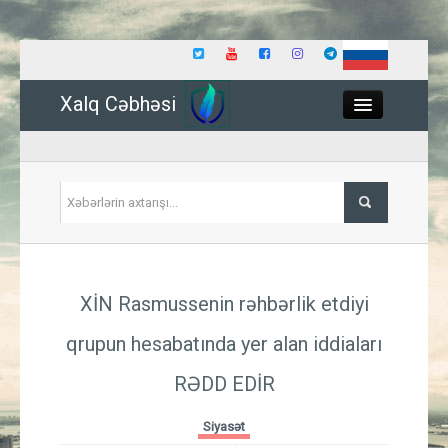
Xalq Cəbhəsi
Close
Siyasət
XİN Rasmussenin rəhbərlik etdiyi
İqtisadiyyat
qrupun hesabatında yer alan iddiaları
Dünya
RƏDD EDİR
Hadisə
Siyasət