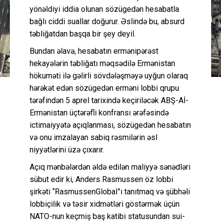
yönəldiyi iddia olunan sözügedən hesabatla
bağlı ciddi suallar doğurur. Əslində bu, absurd
təbliğatdan başqa bir şey deyil.
Bundan əlavə, hesabatın ermənipərəst
hekayələrin təbliğatı məqsədilə Ermənistan
hökuməti ilə gəlirli sövdələşməyə uyğun olaraq
hərəkət edən sözügedən erməni lobbi qrupu
tərəfindən 5 aprel tarixində keçiriləcək ABŞ-Aİ-
Ermənistan üçtərəfli konfransı ərəfəsində
ictimaiyyətə açıqlanması, sözügedən hesabatın
və onu imzalayan sabiq rəsmilərin əsl
niyyətlərini üzə çıxarır.
Açıq mənbələrdən əldə edilən maliyyə sənədləri
sübut edir ki, Anders Rasmussen öz lobbi
şirkəti “RasmussenGlobal”ı tanıtmaq və şübhəli
lobbiçilik və təsir xidmətləri göstərmək üçün
NATO-nun keçmiş baş katibi statusundan sui-