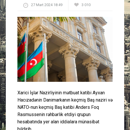
27 Mart 2024 18:49
3 010
Güney Azərbaycan
Mədəniyyət
Müsahibə
İdman
Layihə
Gündəm
Xarici İşlər Nazirliyinin mətbuat katibi Ayxan
Cəmiyyət
Hacızadənin Danimarkanın keçmiş Baş naziri və
NATO-nun keçmiş Baş katibi Anders Foq
Peşə etikası
Rasmussenin rəhbərlik etdiyi qrupun
hesabatında yer alan iddialara münasibət
Əlaqə
bildirib.