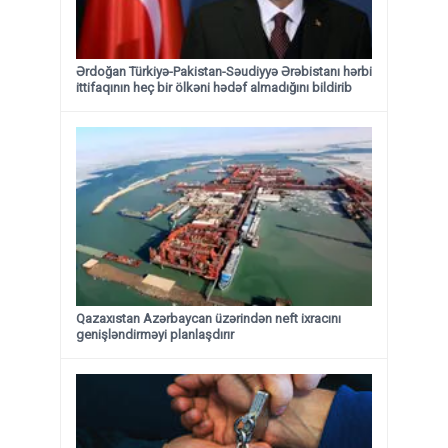
Ərdoğan Türkiyə-Pakistan-Səudiyyə Ərəbistanı hərbi
ittifaqının heç bir ölkəni hədəf almadığını bildirib
Qazaxıstan Azərbaycan üzərindən neft ixracını
genişləndirməyi planlaşdırır