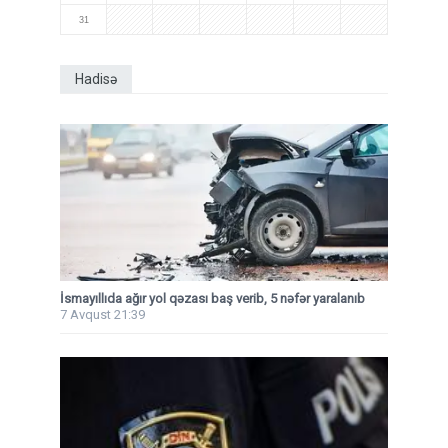
31
Hadisə
İsmayıllıda ağır yol qəzası baş verib, 5 nəfər yaralanıb
7 Avqust 21:39