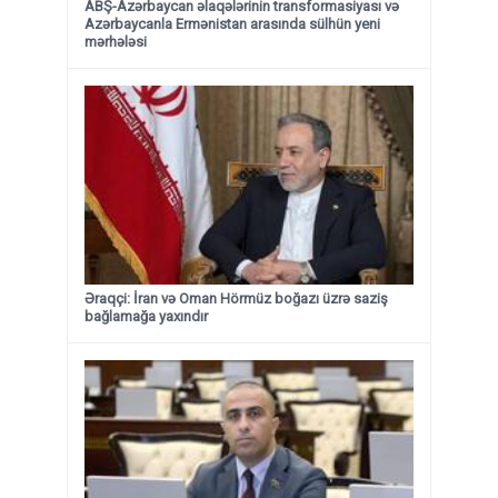
ABŞ-Azərbaycan əlaqələrinin transformasiyası və
Azərbaycanla Ermənistan arasında sülhün yeni
mərhələsi
Əraqçi: İran və Oman Hörmüz boğazı üzrə saziş
bağlamağa yaxındır