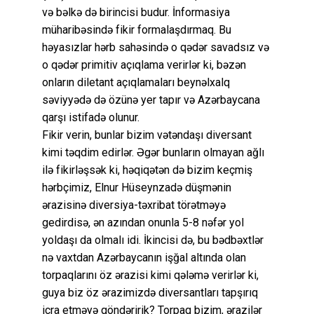
və bəlkə də birincisi budur. İnformasiya
müharibəsində fikir formalaşdırmaq. Bu
həyasızlar hərb sahəsində o qədər savadsız və
o qədər primitiv açıqlama verirlər ki, bəzən
onların diletant açıqlamaları beynəlxalq
səviyyədə də özünə yer tapır və Azərbaycana
qarşı istifadə olunur.
Fikir verin, bunlar bizim vətəndaşı diversant
kimi təqdim edirlər. Əgər bunların olmayan ağlı
ilə fikirləşsək ki, həqiqətən də bizim keçmiş
hərbçimiz, Elnur Hüseynzadə düşmənin
ərazisinə diversiya-təxribat törətməyə
gedirdisə, ən azından onunla 5-8 nəfər yol
yoldaşı da olmalı idi. İkincisi də, bu bədbəxtlər
nə vaxtdan Azərbaycanın işğal altında olan
torpaqlarını öz ərazisi kimi qələmə verirlər ki,
guya biz öz ərazimizdə diversantları tapşırıq
icra etməyə göndəririk? Torpaq bizim, ərazilər