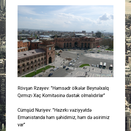
Güney Azərbaycan
Mədəniyyət
Müsahibə
İdman
Layihə
Gündəm
Rövşən Rzayev: "Həmsədr ölkələr Beynəlxalq
Qırmızı Xaç Komitəsinə dəstək olmalıdırlar"
Cəmiyyət
Cümşüd Nuriyev: "Hazırkı vəziyyətdə
Peşə etikası
Ermənistanda həm şəhidimiz, həm də əsirimiz
var"
Əlaqə