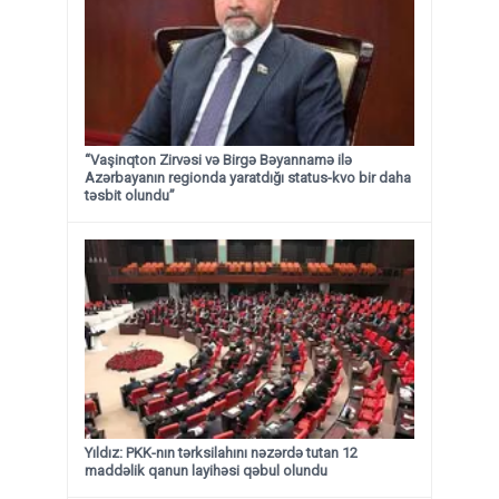
“Vaşinqton Zirvəsi və Birgə Bəyannamə ilə
Azərbayanın regionda yaratdığı status-kvo bir daha
təsbit olundu”
Yıldız: PKK-nın tərksilahını nəzərdə tutan 12
maddəlik qanun layihəsi qəbul olundu ​​​​​​​