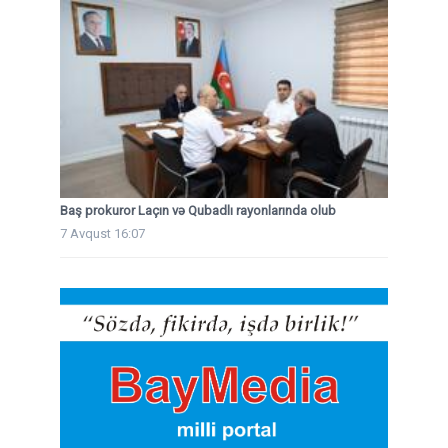
Baş prokuror Laçın və Qubadlı rayonlarında olub
7 Avqust 16:07