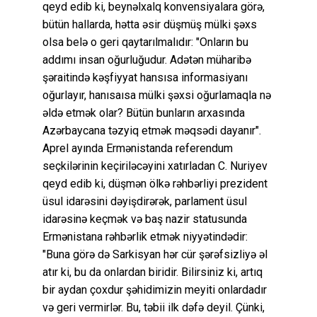
qeyd edib ki, beynəlxalq konvensiyalara görə,
bütün hallarda, hətta əsir düşmüş mülki şəxs
olsa belə o geri qaytarılmalıdır: "Onların bu
addımı insan oğurluğudur. Adətən müharibə
şəraitində kəşfiyyat hansısa informasiyanı
oğurlayır, hanısaısa mülki şəxsi oğurlamaqla nə
əldə etmək olar? Bütün bunların arxasında
Azərbaycana təzyiq etmək məqsədi dayanır".
Aprel ayında Ermənistanda referendum
seçkilərinin keçiriləcəyini xatırladan C. Nuriyev
qeyd edib ki, düşmən ölkə rəhbərliyi prezident
üsul idarəsini dəyişdirərək, parlament üsul
idarəsinə keçmək və baş nazir statusunda
Ermənistana rəhbərlik etmək niyyətindədir:
"Buna görə də Sarkisyan hər cür şərəfsizliyə əl
atır ki, bu da onlardan biridir. Bilirsiniz ki, artıq
bir aydan çoxdur şəhidimizin meyiti onlardadır
və geri vermirlər. Bu, təbii ilk dəfə deyil. Çünki,