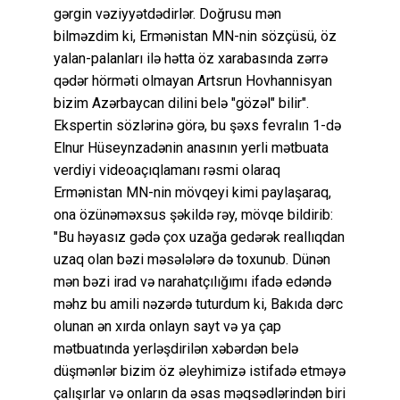
gərgin vəziyyətdədirlər. Doğrusu mən
bilməzdim ki, Ermənistan MN-nin sözçüsü, öz
yalan-palanları ilə hətta öz xarabasında zərrə
qədər hörməti olmayan Artsrun Hovhannisyan
bizim Azərbaycan dilini belə "gözəl" bilir".
Ekspertin sözlərinə görə, bu şəxs fevralın 1-də
Elnur Hüseynzadənin anasının yerli mətbuata
verdiyi videoaçıqlamanı rəsmi olaraq
Ermənistan MN-nin mövqeyi kimi paylaşaraq,
ona özünəməxsus şəkildə rəy, mövqe bildirib:
"Bu həyasız gədə çox uzağa gedərək reallıqdan
uzaq olan bəzi məsələlərə də toxunub. Dünən
mən bəzi irad və narahatçılığımı ifadə edəndə
məhz bu amili nəzərdə tuturdum ki, Bakıda dərc
olunan ən xırda onlayn sayt və ya çap
mətbuatında yerləşdirilən xəbərdən belə
düşmənlər bizim öz əleyhimizə istifadə etməyə
çalışırlar və onların da əsas məqsədlərindən biri