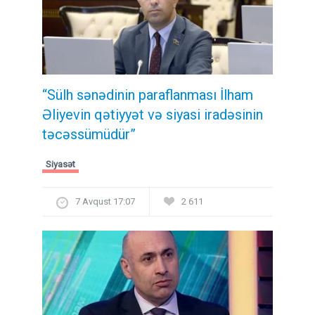
“Sülh sənədinin paraflanması İlham
Əliyevin qətiyyət və siyasi iradəsinin
təcəssümüdür”
Siyasət
7 Avqust 17:07
2 611