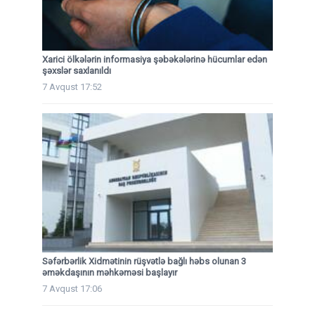
Xarici ölkələrin informasiya şəbəkələrinə hücumlar edən
şəxslər saxlanıldı
7 Avqust 17:52
Səfərbərlik Xidmətinin rüşvətlə bağlı həbs olunan 3
əməkdaşının məhkəməsi başlayır
7 Avqust 17:06