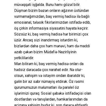
müvəqqəti işğalda. Bunu hamı gözəl bilir.
Düşmən bizim bəzən onların ağzının üstündən
vurmamağımızdan, baş vermiş hadisə ilə bağlı
emosianal, tələsik fikirlərimizdən istifadə edib,
öş çirkin informasiya siyasətini həyata keçirir.
Sözsüz ki, baş vermiş hadisə hər birimizi çox
üzür. Ancaq sizi inandırmaq istərdim ki,
bizlərdən daha çox həm mənəvi, həm də maddi
əzab çəkən bizim Müdafiə Nazirliyinin
yetkililəridir.
Mən bilirəm ki, baş vermiş hadisə onları da
hədsiz dərəcədə çox narahat edir. Nə olur-
olsun, xahişim və istəyim ondan ibarətdir ki,
gəlin bir az səbr nümayiş etdirək. Öz rəsmi
qurumumuzun məlumatları ilə paralel öz
işlərimizi quraq. Sosial şəbəkə istifadəçisi olan
dostlardan və tanışlardan, həmkarlarımdan da
acizanə xahişim budur ki, son dərəcə ehtiyatlı