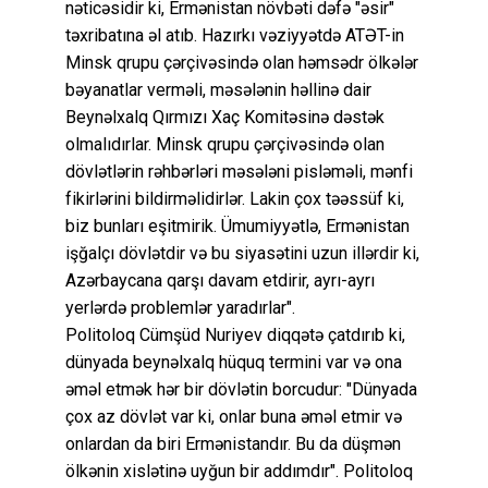
nəticəsidir ki, Ermənistan növbəti dəfə "əsir"
təxribatına əl atıb. Hazırkı vəziyyətdə ATƏT-in
Minsk qrupu çərçivəsində olan həmsədr ölkələr
bəyanatlar verməli, məsələnin həllinə dair
Beynəlxalq Qırmızı Xaç Komitəsinə dəstək
olmalıdırlar. Minsk qrupu çərçivəsində olan
dövlətlərin rəhbərləri məsələni pisləməli, mənfi
fikirlərini bildirməlidirlər. Lakin çox təəssüf ki,
biz bunları eşitmirik. Ümumiyyətlə, Ermənistan
işğalçı dövlətdir və bu siyasətini uzun illərdir ki,
Azərbaycana qarşı davam etdirir, ayrı-ayrı
yerlərdə problemlər yaradırlar".
Politoloq Cümşüd Nuriyev diqqətə çatdırıb ki,
dünyada beynəlxalq hüquq termini var və ona
əməl etmək hər bir dövlətin borcudur: "Dünyada
çox az dövlət var ki, onlar buna əməl etmir və
onlardan da biri Ermənistandır. Bu da düşmən
ölkənin xislətinə uyğun bir addımdır". Politoloq