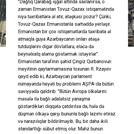
"Dağlıq Qarabağ işğal altında saxlanırsa, o
zaman Ermənistan Tovuz-Qazax istiqamətində
niyə təxribatlara əl atır, atəşkəsi pozur? Çünki,
Tovuz-Qazax Ermənistanla sərhəddə yerləşir.
Ermənistan bir çox istiqamətlərdə təxribata əl
atmaqla guya Azərbaycanın onları atəşə
tutduqlarını digər dövlətlərə, eləcə də
beynəlxalq aləmə göstərmək istəyirlər".
Ermənistan tərəfinin şəhid Çingiz Qurbanovun
meyitinin qaytarmamasına toxunan R. Rzayev
qeyd edib ki, Azərbaycan parlament
nümayəndə heyəti bu problemi AŞPA-da bütün
səviyyədə qaldırıb: "Bütün Avropa ölkələrini
məsələ ilə bağlı ədalətsiz yanaşma
göstərdikləri diqqətə çatdırılsa da, hələ də
düşmən ölkəyə qarşı bununla bağlı lazımı etiraz
və narazılıqlar bildirilməyib. Bu, bir daha ikili
standartlığı sübut etmiş olur. Məhz bunun