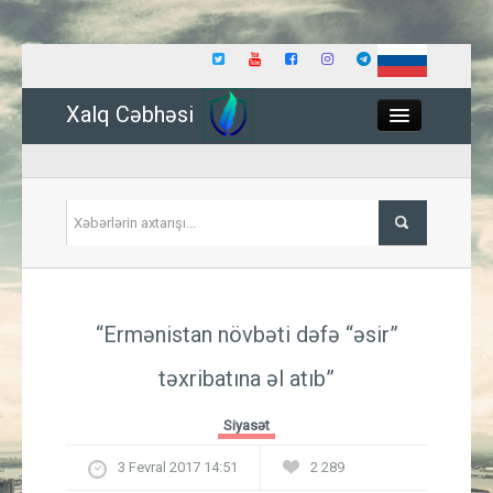
Xalq Cəbhəsi
Close
Siyasət
“Ermənistan növbəti dəfə “əsir”
İqtisadiyyat
təxribatına əl atıb”
Dünya
Siyasət
Hadisə
3 Fevral 2017 14:51
2 289