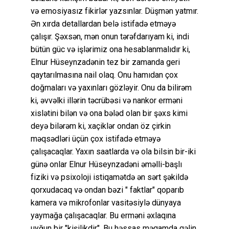
və emosiyasız fikirlər yazsınlar. Düşmən yatmır.
Ən xırda detallardan belə istifadə etməyə
çalışır. Şəxsən, mən onun tərəfdarıyam ki, indi
bütün güc və işlərimiz ona hesablanmalıdır ki,
Elnur Hüseynzadənin tez bir zamanda geri
qaytarılmasına nail olaq. Onu hamıdan çox
doğmaları və yaxınları gözləyir. Onu da bilirəm
ki, əvvəlki illərin təcrübəsi və nankor erməni
xislətini bilən və ona bələd olan bir şəxs kimi
deyə bilərəm ki, xaçiklər ondan öz çirkin
məqsədləri üçün çox istifadə etməyə
çalışacaqlar. Yaxın saatlarda və ola bilsin bir-iki
günə onlar Elnur Hüseynzadəni əməlli-başlı
fiziki və psixoloji istiqamətdə ən sərt şəkildə
qorxudacaq və ondan bəzi " faktlar" qoparıb
kamera və mikrofonlar vasitəsiylə dünyaya
yaymağa çalışacaqlar. Bu erməni əxlaqına
uyğun bir "kişilikdir". Bu həssas məqamda gəlin