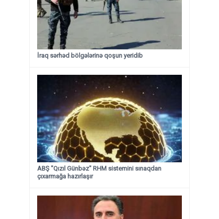
İraq sərhəd bölgələrinə qoşun yeridib
ABŞ "Qızıl Günbəz" RHM sistemini sınaqdan
çıxarmağa hazırlaşır