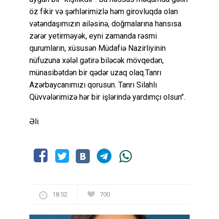
öz fikir və şərhlərimizlə həm girovluqda olan
vətəndaşımızın ailəsinə, doğmalarına hansısa
zərər yetirməyək, eyni zamanda rəsmi
qurumların, xüsusən Müdafiə Nazirliyinin
nüfuzuna xələl gətirə biləcək mövqedən,
münasibətdən bir qədər uzaq olaq.Tanrı
Azərbaycanımızı qorusun. Tanrı Silahlı
Qüvvələrimizə hər bir işlərində yardımçı olsun".
Əli
18:52
700