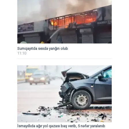
Sumqayıtda sexdə yanğın olub
11:10
İsmayıllıda ağır yol qəzası baş verib, 5 nəfər yaralanıb