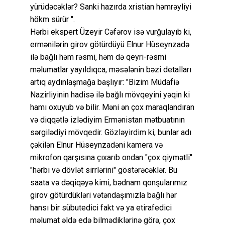
yürüdəcəklər? Sanki hazırda xristian həmrəyliyi
hökm sürür ".
Hərbi ekspert Üzeyir Cəfərov isə vurğulayıb ki,
ermənilərin girov götürdüyü Elnur Hüseynzadə
ilə bağlı həm rəsmi, həm də qeyri-rəsmi
məlumatlar yayıldıqca, məsələnin bəzi detalları
artıq aydınlaşmağa başlıyır: "Bizim Müdafiə
Nazirliyinin hadisə ilə bağlı mövqeyini yəqin ki
hamı oxuyub və bilir. Məni ən çox maraqlandıran
və diqqətlə izlədiyim Ermənistan mətbuatının
sərgilədiyi mövqedir. Gözləyirdim ki, bunlar adı
çəkilən Elnur Hüseynzadəni kamera və
mikrofon qarşısına çıxarıb ondan "çox qiymətli"
"hərbi və dövlət sirrlərini" göstərəcəklər. Bu
saata və dəqiqəyə kimi, bədnam qonşularımız
girov götürdükləri vətəndaşımızla bağlı hər
hansı bir sübutedici fakt və ya etirafedici
məlumat əldə edə bilmədiklərinə görə, çox