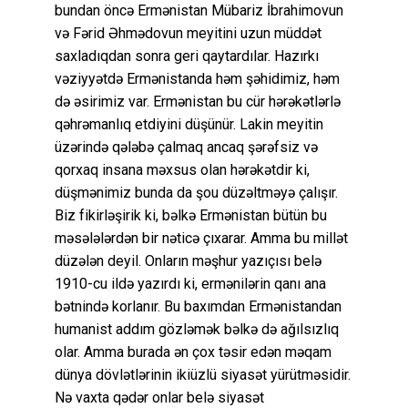
bundan öncə Ermənistan Mübariz İbrahimovun
və Fərid Əhmədovun meyitini uzun müddət
saxladıqdan sonra geri qaytardılar. Hazırkı
vəziyyətdə Ermənistanda həm şəhidimiz, həm
də əsirimiz var. Ermənistan bu cür hərəkətlərlə
qəhrəmanlıq etdiyini düşünür. Lakin meyitin
üzərində qələbə çalmaq ancaq şərəfsiz və
qorxaq insana məxsus olan hərəkətdir ki,
düşmənimiz bunda da şou düzəltməyə çalışır.
Biz fikirləşirik ki, bəlkə Ermənistan bütün bu
məsələlərdən bir nəticə çıxarar. Amma bu millət
düzələn deyil. Onların məşhur yazıçısı belə
1910-cu ildə yazırdı ki, ermənilərin qanı ana
bətnində korlanır. Bu baxımdan Ermənistandan
humanist addım gözləmək bəlkə də ağılsızlıq
olar. Amma burada ən çox təsir edən məqam
dünya dövlətlərinin ikiüzlü siyasət yürütməsidir.
Nə vaxta qədər onlar belə siyasət