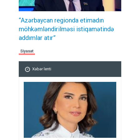
“Azərbaycan regionda etimadın
möhkəmləndirilməsi istiqamətində
addımlar atır”
Siyasət
Xəbər lenti