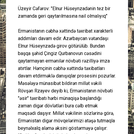
Üzeyir Cəfərov: "Elnur Hüseynzadənin tez bir
zamanda geri qaytarılmasına nail olmalıyıq"
Ermənistanın cəbhə xəttində təxribat xarakterli
addımları davam edir. Azərbaycan vətəndaşı
Elnur Hüseynzadə girov götürülüb. Bundan
başqa şəhid Çingiz Qurbanovun cəsədini
qaytarmayan ermənilər növbəti rəzilliyə imza
atırtlar. Həmçinin cəbhə xəttində təxibatları
davam etdirməklə danışıqlar prosesini pozurlar.
Məsələyə münasibət bildirən millət vəkili
Rövşən Rzayev deyib ki, Ermənistanın növbəti
"əsir" təxribatı hərbi münaqişə başlandığı
zaman digər dövlətləri bura cəlb etmək
məqsədi daşıyır. Millət vəkilinin sözlərinə görə,
Ermənistan digər mövqelərimizi atəşə tutmaqla
beynəlxalq aləmə əksini göstərməyə çalışır: