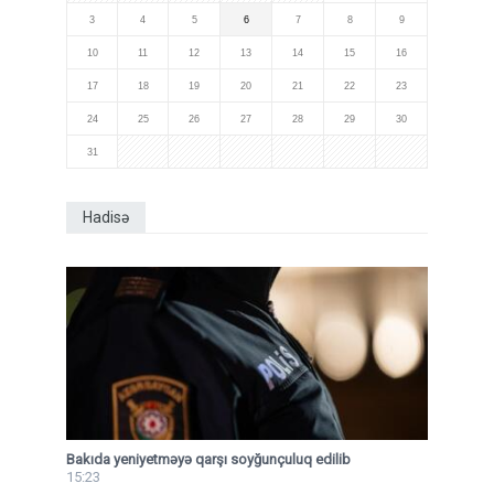
3
4
5
6
7
8
9
10
11
12
13
14
15
16
17
18
19
20
21
22
23
24
25
26
27
28
29
30
31
Hadisə
Bakıda yeniyetməyə qarşı soyğunçuluq edilib
15:23