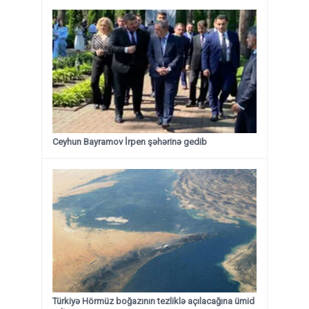
Ceyhun Bayramov İrpen şəhərinə gedib
Türkiyə Hörmüz boğazının tezliklə açılacağına ümid