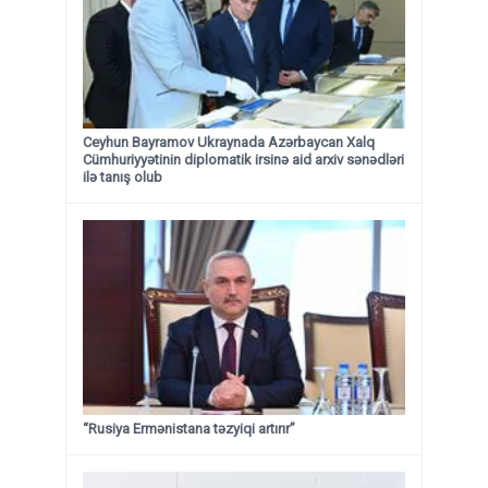
Ceyhun Bayramov Ukraynada Azərbaycan Xalq
Cümhuriyyətinin diplomatik irsinə aid arxiv sənədləri
ilə tanış olub
“Rusiya Ermənistana təzyiqi artırır”