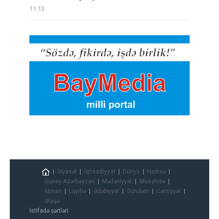
11:13
Siyasət
İqtisadiyyat
Dünya
Hadisə
Güney Azərbaycan
Mədəniyyət
Müsahibə
İdman
Layihə
Ədəbiyyat
Gündəm
Cəmiyyət
Əlaqə
İstifadə şərtləri