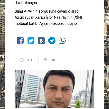
daxil olmayıb.
Bunu APA-nın sorğusuna cavab olaraq,
Azərbaycan Xarici İşlər Nazirliyinin (XİN)
mətbuat katibi Ayxan Hacızadə deyib.
15:41
238