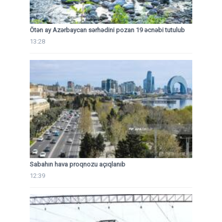
Ötən ay Azərbaycan sərhədini pozan 19 əcnəbi tutulub
13:28
Sabahın hava proqnozu açıqlanıb
12:39