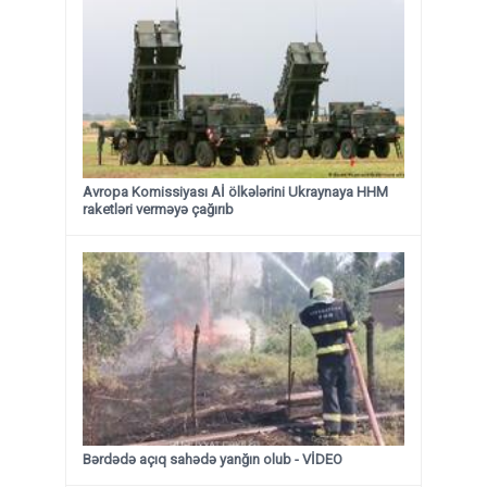
Avropa Komissiyası Aİ ölkələrini Ukraynaya HHM
raketləri verməyə çağırıb
Bərdədə açıq sahədə yanğın olub - VİDEO