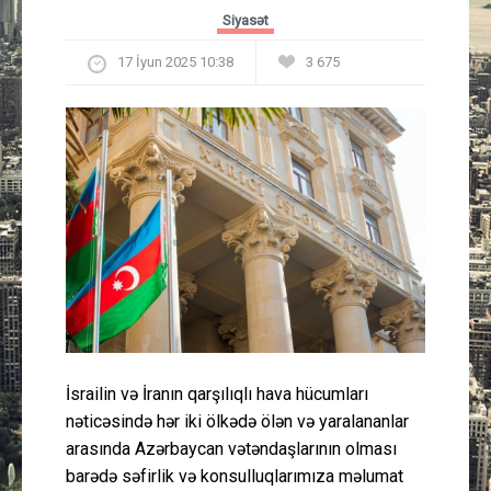
Güney Azərbaycan
Siyasət
17 İyun 2025 10:38
3 675
Mədəniyyət
Müsahibə
İdman
Layihə
Gündəm
Cəmiyyət
İsrailin və İranın qarşılıqlı hava hücumları
Peşə etikası
nəticəsində hər iki ölkədə ölən və yaralananlar
arasında Azərbaycan vətəndaşlarının olması
barədə səfirlik və konsulluqlarımıza məlumat
Əlaqə