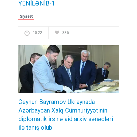
YENİLƏNİB-1
Siyasət
15:22
336
Ceyhun Bayramov Ukraynada
Azərbaycan Xalq Cümhuriyyətinin
diplomatik irsinə aid arxiv sənədləri
ilə tanış olub