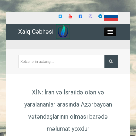
Xalq Cəbhəsi
Close
Siyasət
XİN: İran və İsraildə ölən və
İqtisadiyyat
yaralananlar arasında Azərbaycan
Dünya
vətəndaşlarının olması barədə
Hadisə
məlumat yoxdur