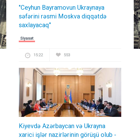
"Ceyhun Bayramovun Ukraynaya
səfərini rəsmi Moskva diqqətdə
saxlayacaq"
Siyasət
15:22
553
Kiyevdə Azərbaycan və Ukrayna
xarici işlər nazirlərinin görüşü olub -