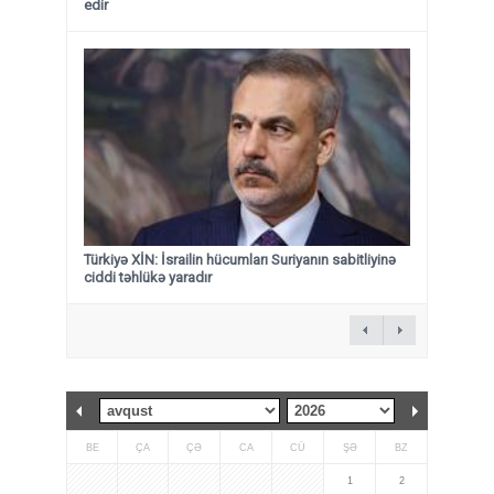
edir
Türkiyə XİN: İsrailin hücumları Suriyanın sabitliyinə
ciddi təhlükə yaradır
BE
ÇA
ÇƏ
CA
CÜ
ŞƏ
BZ
1
2