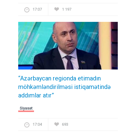
17:07
1 197
“Azərbaycan regionda etimadın
möhkəmləndirilməsi istiqamətində
addımlar atır”
Siyasət
17:04
693