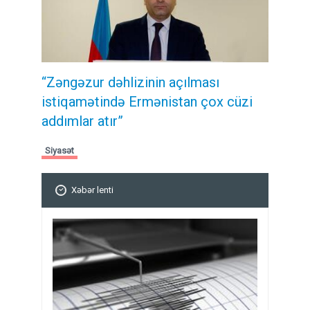
“Zəngəzur dəhlizinin açılması
istiqamətində Ermənistan çox cüzi
addımlar atır”
Siyasət
Xəbər lenti