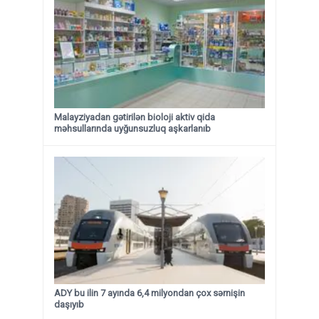
Malayziyadan gətirilən bioloji aktiv qida
məhsullarında uyğunsuzluq aşkarlanıb
ADY bu ilin 7 ayında 6,4 milyondan çox sərnişin
daşıyıb