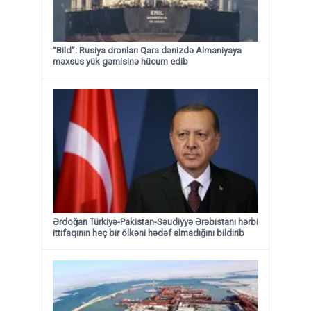
“Bild”: Rusiya dronları Qara dənizdə Almaniyaya
məxsus yük gəmisinə hücum edib
Ərdoğan Türkiyə-Pakistan-Səudiyyə Ərəbistanı hərbi
ittifaqının heç bir ölkəni hədəf almadığını bildirib