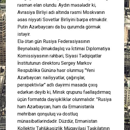
rəsmən elan olundu. Aydın məsələdir ki,
Avrasiya Birliyi adı altında rəsmi Moskvanın
əsas niyyəti Sovetlər Birliyini bərpa etməkdir.
Putin Azərbaycanı da bu qurumda görmək
istəyir.
Elə ötən gün Rusiya Federasiyasının
Beynəlxalq Əməkdaşlıq və İctimai Diplomatiya
Komissiyasının rəhbəri, Siyasi Tədqiqatlar
İnstitutunun direktoru Sergey Markov
Respublika Gününə həsr olunmuş "Yeni
Azərbaycan: nailiyyətlər, çağırışlar,
perspektivlər" adlı dəyirmi masada çıxış
edərkən deyib ki, Minsk qrupunu fəallaşdırmaq
üçün formatda dəyişikliklər olunmalıdır: "Rusiya
həm Azərbaycan, həm də Ermənistanla
mehriban qonşuluq və dostluq
münasibətlərindədir. Düzdür, Ermənistan
Kollektiv Təhlükəsizlik Müqaviləsi Təşkilatının