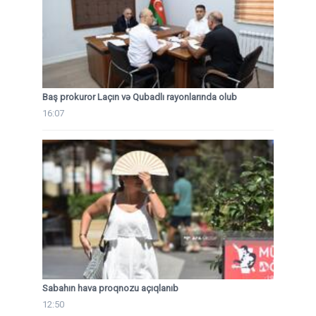
Baş prokuror Laçın və Qubadlı rayonlarında olub
16:07
Sabahın hava proqnozu açıqlanıb
12:50