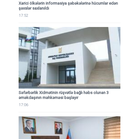
Xarici ölkələrin informasiya şəbəkələrinə hücumlar edən
şəxslər saxlanıldı
17:52
Səfərbərlik Xidmətinin rüşvətlə bağlı həbs olunan 3
əməkdaşının məhkəməsi başlayır
17:06