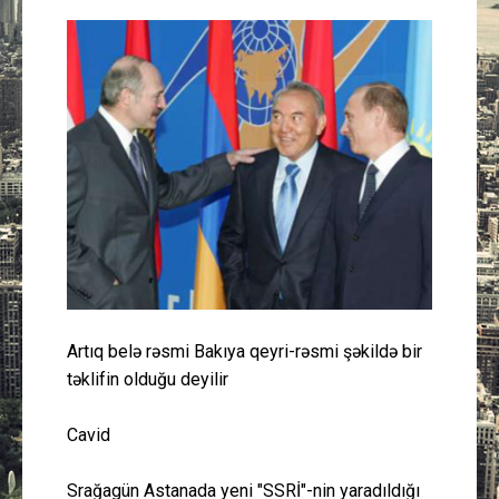
Güney Azərbaycan
Mədəniyyət
Müsahibə
İdman
Layihə
Gündəm
Artıq belə rəsmi Bakıya qeyri-rəsmi şəkildə bir
Cəmiyyət
təklifin olduğu deyilir
Peşə etikası
Cavid
Əlaqə
Srağagün Astanada yeni "SSRİ"-nin yaradıldığı