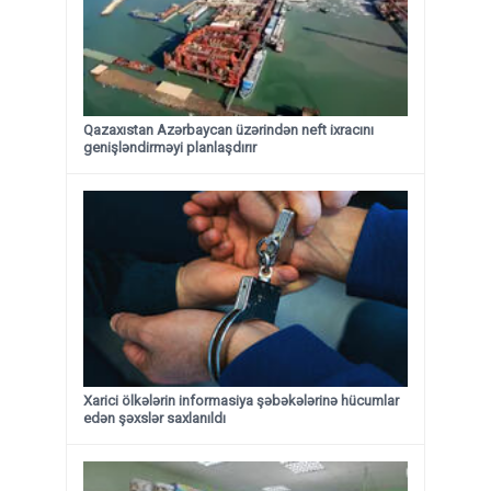
Qazaxıstan Azərbaycan üzərindən neft ixracını
genişləndirməyi planlaşdırır
Xarici ölkələrin informasiya şəbəkələrinə hücumlar
edən şəxslər saxlanıldı