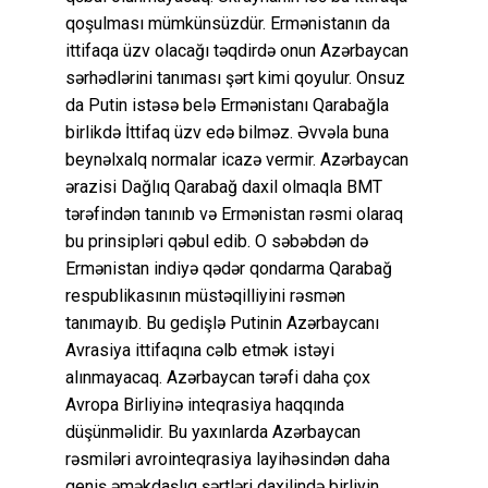
qoşulması mümkünsüzdür. Ermənistanın da
ittifaqa üzv olacağı təqdirdə onun Azərbaycan
sərhədlərini tanıması şərt kimi qoyulur. Onsuz
da Putin istəsə belə Ermənistanı Qarabağla
birlikdə İttifaq üzv edə bilməz. Əvvəla buna
beynəlxalq normalar icazə vermir. Azərbaycan
ərazisi Dağlıq Qarabağ daxil olmaqla BMT
tərəfindən tanınıb və Ermənistan rəsmi olaraq
bu prinsipləri qəbul edib. O səbəbdən də
Ermənistan indiyə qədər qondarma Qarabağ
respublikasının müstəqilliyini rəsmən
tanımayıb. Bu gedişlə Putinin Azərbaycanı
Avrasiya ittifaqına cəlb etmək istəyi
alınmayacaq. Azərbaycan tərəfi daha çox
Avropa Birliyinə inteqrasiya haqqında
düşünməlidir. Bu yaxınlarda Azərbaycan
rəsmiləri avrointeqrasiya layihəsindən daha
geniş əməkdaşlıq şərtləri daxilində birliyin