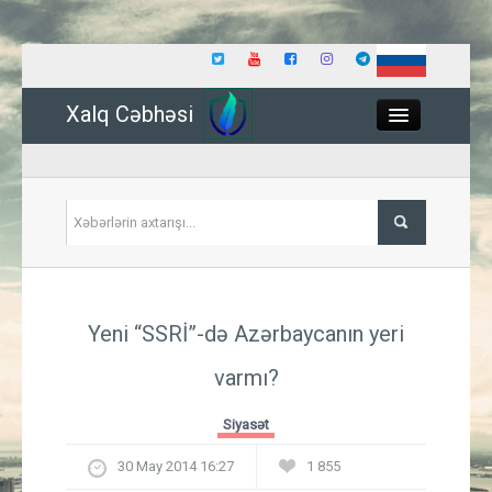
Xalq Cəbhəsi
Close
Siyasət
Yeni “SSRİ”-də Azərbaycanın yeri
İqtisadiyyat
varmı?
Dünya
Siyasət
Hadisə
30 May 2014 16:27
1 855