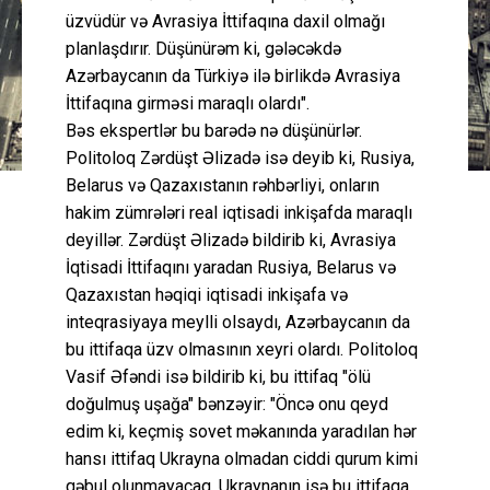
üzvüdür və Avrasiya İttifaqına daxil olmağı
planlaşdırır. Düşünürəm ki, gələcəkdə
Azərbaycanın da Türkiyə ilə birlikdə Avrasiya
İttifaqına girməsi maraqlı olardı".
Bəs ekspertlər bu barədə nə düşünürlər.
Politoloq Zərdüşt Əlizadə isə deyib ki, Rusiya,
Belarus və Qazaxıstanın rəhbərliyi, onların
hakim zümrələri real iqtisadi inkişafda maraqlı
deyillər. Zərdüşt Əlizadə bildirib ki, Avrasiya
İqtisadi İttifaqını yaradan Rusiya, Belarus və
Qazaxıstan həqiqi iqtisadi inkişafa və
inteqrasiyaya meylli olsaydı, Azərbaycanın da
bu ittifaqa üzv olmasının xeyri olardı. Politoloq
Vasif Əfəndi isə bildirib ki, bu ittifaq "ölü
doğulmuş uşağa" bənzəyir: "Öncə onu qeyd
edim ki, keçmiş sovet məkanında yaradılan hər
hansı ittifaq Ukrayna olmadan ciddi qurum kimi
qəbul olunmayacaq. Ukraynanın isə bu ittifaqa