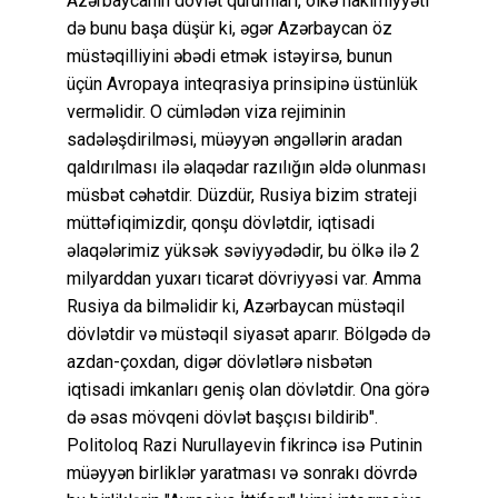
Azərbaycanın dövlət qurumları, ölkə hakimiyyəti
də bunu başa düşür ki, əgər Azərbaycan öz
müstəqilliyini əbədi etmək istəyirsə, bunun
üçün Avropaya inteqrasiya prinsipinə üstünlük
verməlidir. O cümlədən viza rejiminin
sadələşdirilməsi, müəyyən əngəllərin aradan
qaldırılması ilə əlaqədar razılığın əldə olunması
müsbət cəhətdir. Düzdür, Rusiya bizim strateji
müttəfiqimizdir, qonşu dövlətdir, iqtisadi
əlaqələrimiz yüksək səviyyədədir, bu ölkə ilə 2
milyarddan yuxarı ticarət dövriyyəsi var. Amma
Rusiya da bilməlidir ki, Azərbaycan müstəqil
dövlətdir və müstəqil siyasət aparır. Bölgədə də
azdan-çoxdan, digər dövlətlərə nisbətən
iqtisadi imkanları geniş olan dövlətdir. Ona görə
də əsas mövqeni dövlət başçısı bildirib".
Politoloq Razi Nurullayevin fikrincə isə Putinin
müəyyən birliklər yaratması və sonrakı dövrdə