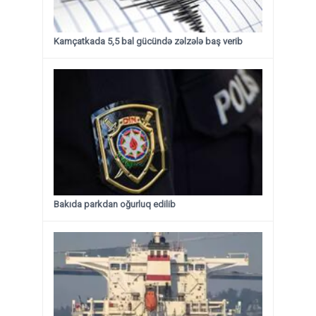
Kamçatkada 5,5 bal gücündə zəlzələ baş verib
Bakıda parkdan oğurluq edilib