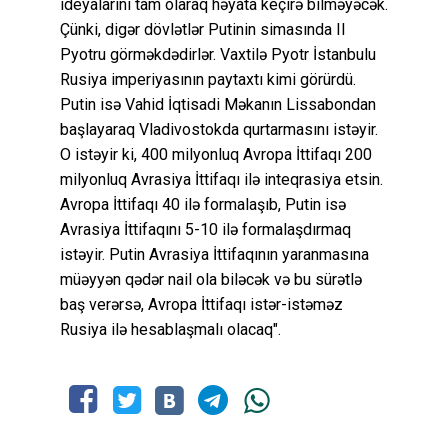
ideyalarını tam olaraq həyata keçirə bilməyəcək.
Çünki, digər dövlətlər Putinin simasında II
Pyotru görməkdədirlər. Vaxtilə Pyotr İstanbulu
Rusiya imperiyasının paytaxtı kimi görürdü.
Putin isə Vahid İqtisadi Məkanın Lissabondan
başlayaraq Vladivostokda qurtarmasını istəyir.
O istəyir ki, 400 milyonluq Avropa İttifaqı 200
milyonluq Avrasiya İttifaqı ilə inteqrasiya etsin.
Avropa İttifaqı 40 ilə formalaşıb, Putin isə
Avrasiya İttifaqını 5-10 ilə formalaşdırmaq
istəyir. Putin Avrasiya İttifaqının yaranmasına
müəyyən qədər nail ola biləcək və bu sürətlə
baş verərsə, Avropa İttifaqı istər-istəməz
Rusiya ilə hesablaşmalı olacaq".