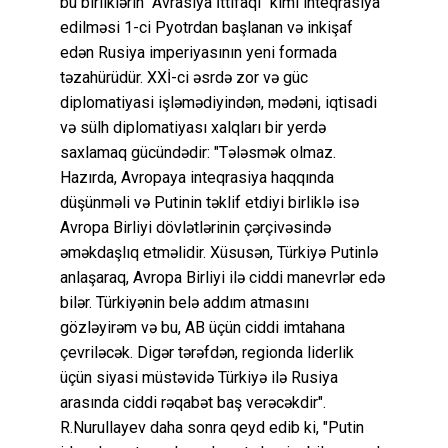
bu birliklərin "Avrasiya İttifaqı" kimi inteqrasiya
edilməsi 1-ci Pyotrdan başlanan və inkişaf
edən Rusiya imperiyasının yeni formada
təzahürüdür. XXİ-ci əsrdə zor və güc
diplomatiyasi işləmədiyindən, mədəni, iqtisadi
və sülh diplomatiyası xalqları bir yerdə
saxlamaq gücündədir: "Tələsmək olmaz.
Hazırda, Avropaya inteqrasiya haqqında
düşünməli və Putinin təklif etdiyi birliklə isə
Avropa Birliyi dövlətlərinin çərçivəsində
əməkdaşlıq etməlidir. Xüsusən, Türkiyə Putinlə
anlaşaraq, Avropa Birliyi ilə ciddi manevrlər edə
bilər. Türkiyənin belə addım atmasını
gözləyirəm və bu, AB üçün ciddi imtahana
çevriləcək. Digər tərəfdən, regionda liderlik
üçün siyasi müstəvidə Türkiyə ilə Rusiya
arasında ciddi rəqabət baş verəcəkdir".
R.Nurullayev daha sonra qeyd edib ki, "Putin