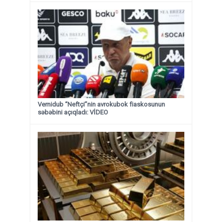
Vernidub “Neftçi”nin avrokubok fiaskosunun
səbəbini açıqladı: VİDEO