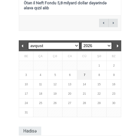
Ötən il Neft Fondu 5,8 milyard dollar dəyərində
əlavə qızıl alıb
BE
ÇA
ÇƏ
CA
CÜ
ŞƏ
BZ
1
2
3
4
5
6
7
8
9
10
11
12
13
14
15
16
17
18
19
20
21
22
23
24
25
26
27
28
29
30
31
Hadisə