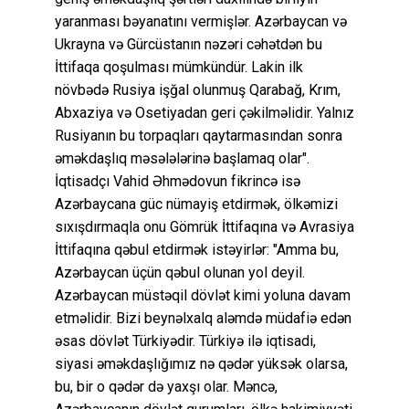
yaranması bəyanatını vermişlər. Azərbaycan və
Ukrayna və Gürcüstanın nəzəri cəhətdən bu
İttifaqa qoşulması mümkündür. Lakin ilk
növbədə Rusiya işğal olunmuş Qarabağ, Krım,
Abxaziya və Osetiyadan geri çəkilməlidir. Yalnız
Rusiyanın bu torpaqları qaytarmasından sonra
əməkdaşlıq məsələlərinə başlamaq olar".
İqtisadçı Vahid Əhmədovun fikrincə isə
Azərbaycana güc nümayiş etdirmək, ölkəmizi
sıxışdırmaqla onu Gömrük İttifaqına və Avrasiya
İttifaqına qəbul etdirmək istəyirlər: "Amma bu,
Azərbaycan üçün qəbul olunan yol deyil.
Azərbaycan müstəqil dövlət kimi yoluna davam
etməlidir. Bizi beynəlxalq aləmdə müdafiə edən
əsas dövlət Türkiyədir. Türkiyə ilə iqtisadi,
siyasi əməkdaşlığımız nə qədər yüksək olarsa,
bu, bir o qədər də yaxşı olar. Məncə,