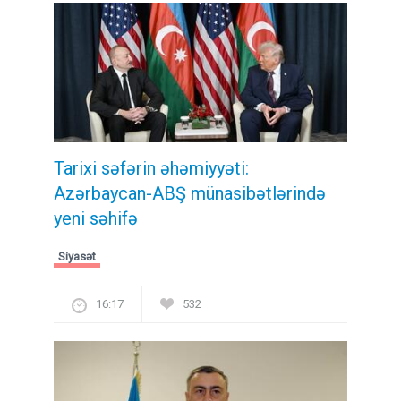
Tarixi səfərin əhəmiyyəti:
Azərbaycan-ABŞ münasibətlərində
yeni səhifə
Siyasət
16:17
532