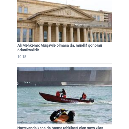
Ali Məhkəmə: Müqavilə olmasa da, müəllif qonorarı
ödənilməlidir
10:18
Naxçıvanda kanalda batma təhlükəsi olan şəxs xilas