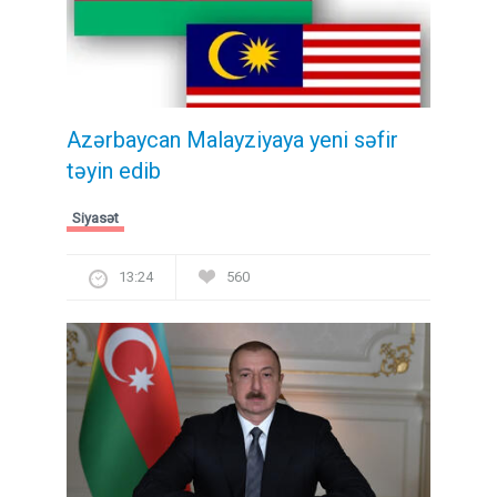
Azərbaycan Malayziyaya yeni səfir
təyin edib
Siyasət
13:24
560