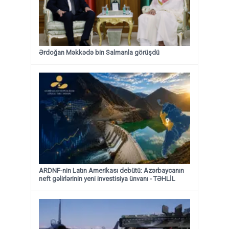
Ərdoğan Məkkədə bin Salmanla görüşdü
ARDNF-nin Latın Amerikası debütü: Azərbaycanın
neft gəlirlərinin yeni investisiya ünvanı - TƏHLİL