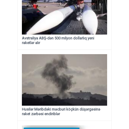
Avstraliya ABŞ-dən 500 milyon dollarlıq yeni
raketlər alır
Husilər Məribdəki məcburi köçkün düşərgəsinə
raket zərbəsi endiriblər