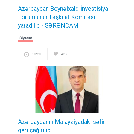
Azərbaycan Beynəlxalq İnvestisiya
Forumunun Təşkilat Komitəsi
yaradılıb - SƏRƏNCAM
Siyasət
13:23
427
Azərbaycanın Malayziyadakı səfiri
geri çağırılıb