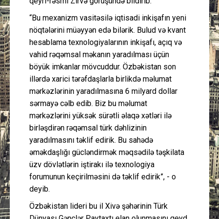
qeyri-rəsmi Zirvə görüşündə bildirib.
“Bu mexanizm vasitəsilə iqtisadi inkişafın yeni
nöqtələrini müəyyən edə bilərik. Bulud və kvant
hesablama texnologiyalarının inkişafı, açıq və
vahid rəqəmsal məkanın yaradılması üçün
böyük imkanlar mövcuddur. Özbəkistan son
illərdə xarici tərəfdaşlarla birlikdə məlumat
mərkəzlərinin yaradılmasına 6 milyard dollar
sərmayə cəlb edib. Biz bu məlumat
mərkəzlərini yüksək sürətli əlaqə xətləri ilə
birləşdirən rəqəmsal türk dəhlizinin
yaradılmasını təklif edirik. Bu sahədə
əməkdaşlığı gücləndirmək məqsədilə təşkilata
üzv dövlətlərin iştirakı ilə texnologiya
forumunun keçirilməsini də təklif edirik”, - o
deyib.
Özbəkistan lideri bu il Xivə şəhərinin Türk
Dünyası Gənclər Paytaxtı elan olunmasını qeyd