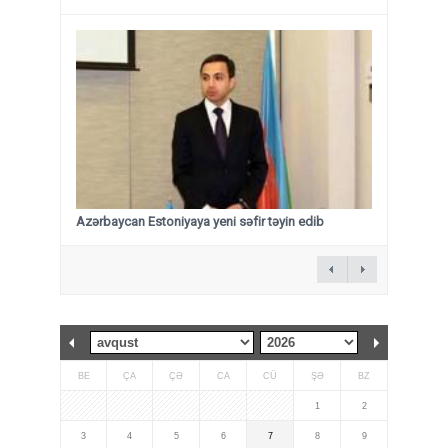
Azərbaycan Estoniyaya yeni səfir təyin edib
BE
ÇA
ÇƏ
CA
CÜ
ŞƏ
BZ
1
2
3
4
5
6
7
8
9