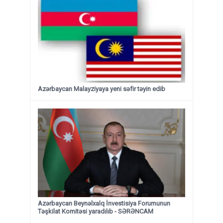
Azərbaycan Malayziyaya yeni səfir təyin edib
Azərbaycan Beynəlxalq İnvestisiya Forumunun
Təşkilat Komitəsi yaradılıb - SƏRƏNCAM