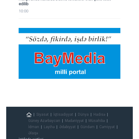
edilib
10:00
Siyasət
İqtisadiyyat
Dünya
Hadisə
Güney Azərbaycan
Mədəniyyət
Müsahibə
İdman
Layihə
Ədəbiyyat
Gündəm
Cəmiyyət
Əlaqə