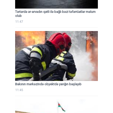
Tərtərdə ər-arvadın qətli ilə bağlı bəzi təfərrüatlar məlum
olub
11:47
Bakının mərkəzində obyektdə yanğın başlayıb
11:45