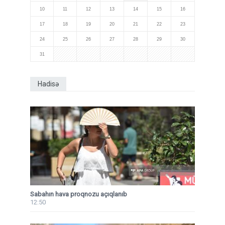
10
11
12
13
14
15
16
17
18
19
20
21
22
23
24
25
26
27
28
29
30
31
Hadisə
Sabahın hava proqnozu açıqlanıb
12:50