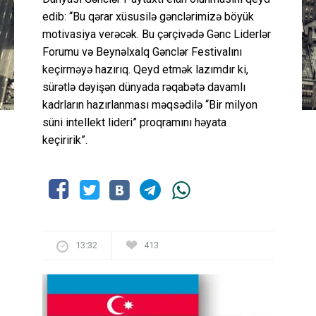
edib: “Bu qərar xüsusilə gənclərimizə böyük
motivasiya verəcək. Bu çərçivədə Gənc Liderlər
Forumu və Beynəlxalq Gənclər Festivalını
keçirməyə hazırıq. Qeyd etmək lazımdır ki,
sürətlə dəyişən dünyada rəqabətə davamlı
kadrların hazırlanması məqsədilə “Bir milyon
süni intellekt lideri” proqramını həyata
keçiririk”.
13:32
413