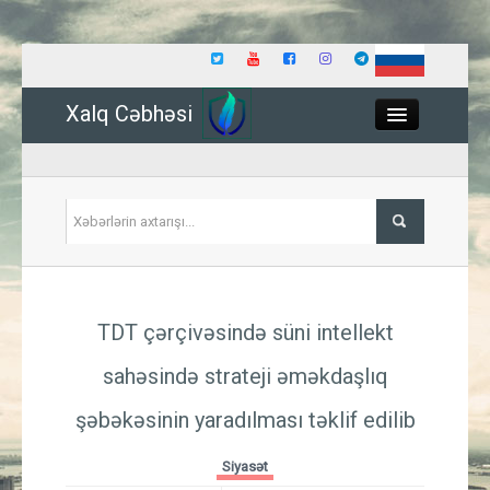
Xalq Cəbhəsi
Close
Siyasət
TDT çərçivəsində süni intellekt
İqtisadiyyat
sahəsində strateji əməkdaşlıq
Dünya
şəbəkəsinin yaradılması təklif edilib
Hadisə
Siyasət