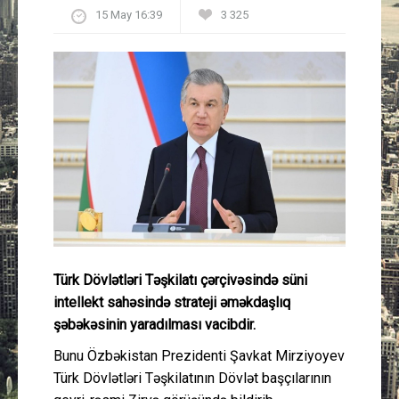
15 May 16:39
3 325
Güney Azərbaycan
Mədəniyyət
Müsahibə
İdman
Layihə
Gündəm
Türk Dövlətləri Təşkilatı çərçivəsində süni
Cəmiyyət
intellekt sahəsində strateji əməkdaşlıq
şəbəkəsinin yaradılması vacibdir.
Peşə etikası
Bunu Özbəkistan Prezidenti Şavkat Mirziyoyev
Türk Dövlətləri Təşkilatının Dövlət başçılarının
Əlaqə