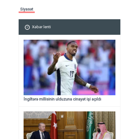
Siyasət
Xəbər lenti
İngiltərə millisinin ulduzuna cinayət işi açıldı