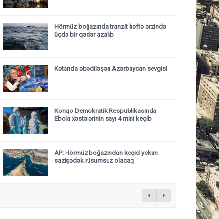
Hörmüz boğazında tranzit həftə ərzində
üçdə bir qədər azalıb
Kətanda əbədiləşən Azərbaycan sevgisi
Konqo Demokratik Respublikasında
Ebola xəstələrinin sayı 4 mini keçib
AP: Hörmüz boğazından keçid yekun
sazişədək rüsumsuz olacaq