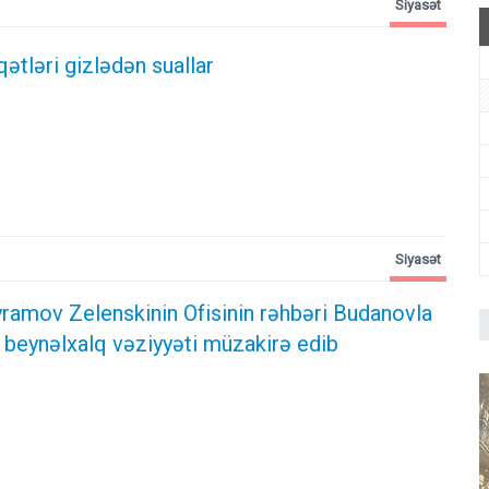
Siyasət
qətləri gizlədən suallar
Siyasət
ramov Zelenskinin Ofisinin rəhbəri Budanovla
 beynəlxalq vəziyyəti müzakirə edib