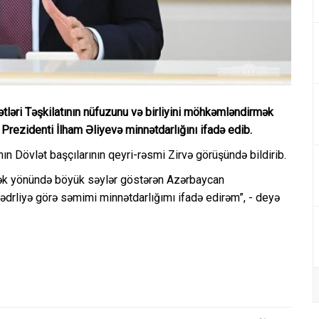
ləri Təşkilatının nüfuzunu və birliyini möhkəmləndirmək
rezidenti İlham Əliyevə minnətdarlığını ifadə edib.
ın Dövlət başçılarının qeyri-rəsmi Zirvə görüşündə bildirib.
mək yönündə böyük səylər göstərən Azərbaycan
ədrliyə görə səmimi minnətdarlığımı ifadə edirəm”, - deyə