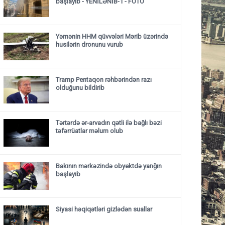
başlayıb
- YENİLƏNİB-1 - FOTO
Yəmənin HHM qüvvələri Mərib üzərində
husilərin dronunu vurub
Tramp Pentaqon rəhbərindən razı
olduğunu bildirib
Tərtərdə ər-arvadın qətli ilə bağlı bəzi
təfərrüatlar məlum olub
Bakının mərkəzində obyektdə yanğın
başlayıb
Siyasi həqiqətləri gizlədən suallar