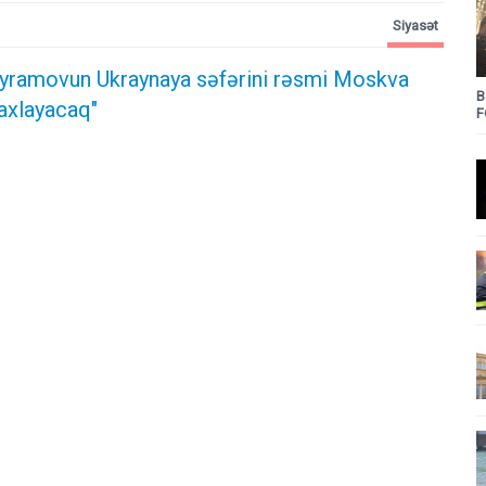
Siyasət
yramovun Ukraynaya səfərini rəsmi Moskva
B
axlayacaq"
F