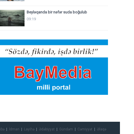
Beyləqanda bir nəfər suda boğulub
09:19
ibə
İdman
Layihə
Ədəbiyyat
Gündəm
Cəmiyyət
Əlaqə