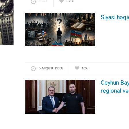
11:31
378
Siyasi həqi
6 Avqust 19:58
826
Ceyhun Bay
regional və