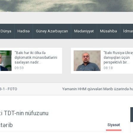
Dünya
Hadisə
Güney Azərbaycan
Mədəniyyət
Müsahibə
İdma
“Bakı hər iki ölkə ilə
"Bakı Rusiya-Ukr
diplomatik münasibətlərini
danışıqları üçün
saxlayan nadir
perspektivli bir
dövlətlərdəndir”
platformadır"
09:59
08:18
- FOTO
Yəmənin HHM qüvvələri Mərib üzərində husilə
i TDT-nin nüfuzunu
tərib
Siyasət