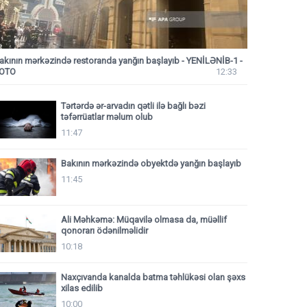
akının mərkəzində restoranda yanğın başlayıb
- YENİLƏNİB-1 -
OTO
12:33
Tərtərdə ər-arvadın qətli ilə bağlı bəzi
təfərrüatlar məlum olub
11:47
Bakının mərkəzində obyektdə yanğın başlayıb
11:45
Ali Məhkəmə: Müqavilə olmasa da, müəllif
qonorarı ödənilməlidir
10:18
Naxçıvanda kanalda batma təhlükəsi olan şəxs
xilas edilib
10:00