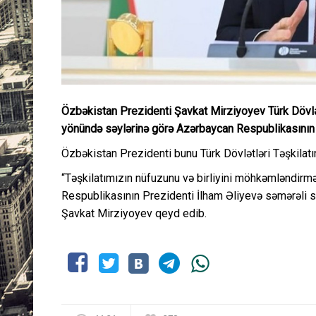
Özbəkistan Prezidenti Şavkat Mirziyoyev Türk Dövlət
yönündə səylərinə görə Azərbaycan Respublikasının P
Özbəkistan Prezidenti bunu Türk Dövlətləri Təşkilatın
“Təşkilatımızın nüfuzunu və birliyini möhkəmləndir
Respublikasının Prezidenti İlham Əliyevə səmərəli s
Şavkat Mirziyoyev qeyd edib.