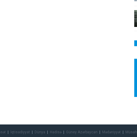
asət
İqtisadiyyat
Dünya
Hadisə
Güney Azərbaycan
Mədəniyyət
Müsah