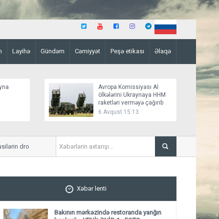
n
Layihə
Gündəm
Cəmiyyət
Peşə etikası
Əlaqə
ayna
Avropa Komissiyası Aİ
ölkələrini Ukraynaya HHM
raketləri verməyə çağırıb
6 Avqust 15:13
rin dronunu vurub
Tramp Pentaqon rəhbərindən
Xəbər lenti
Bakının mərkəzində restoranda yanğın