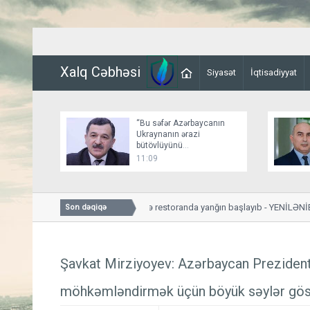
Xalq Cəbhəsi
Siyasət
İqtisadiyyat
“Bu səfər Azərbaycanın
Ukraynanın ərazi
bütövlüyünü
dəstəkləməsinə növbəti
11:09
nümunədir”
Bakının mərkəzində restoranda yanğın başlayıb
- YENİLƏNİB-1 
Son dəqiqə
Şavkat Mirziyoyev: Azərbaycan Prezident
möhkəmləndirmək üçün böyük səylər gös