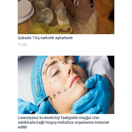
Qubada 7 kq narkotik aşkarlanıb
11:30
Lisensiyasız kosmetoloji fəaliyyətlə məşğul olan
sahibkarla bağlı hüquq-mühafizə orqanlarına müraciət
edilib