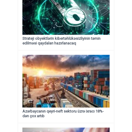
Strateji obyektlərin kibertəhlükəsizliyinin təmin
edilməsi qaydaları hazırlanacaq
Azərbaycanın qeyri-neft sektoru üzrə ixracı 18%-
dən çox artıb