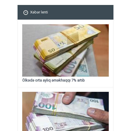
Xəbər lenti
Ölkədə orta aylıq əməkhaqqı 7% artıb