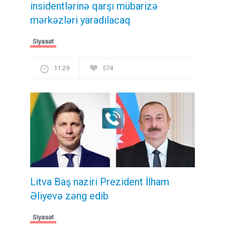
insidentlərinə qarşı mübarizə
mərkəzləri yaradılacaq
Siyasət
11:29
574
Litva Baş naziri Prezident İlham
Əliyevə zəng edib
Siyasət