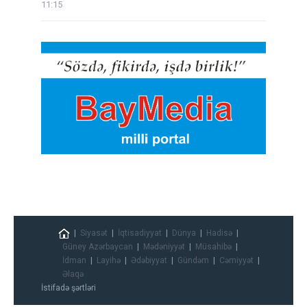
11:15
Siyasət
İqtisadiyyat
Dünya
Hadisə
Güney Azərbaycan
Mədəniyyət
Müsahibə
İdman
Layihə
Ədəbiyyat
Gündəm
Cəmiyyət
Əlaqə
İstifadə şərtləri