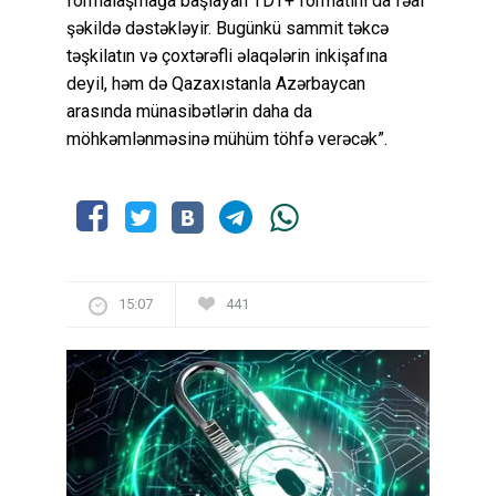
formalaşmağa başlayan TDT+ formatını da fəal
şəkildə dəstəkləyir. Bugünkü sammit təkcə
təşkilatın və çoxtərəfli əlaqələrin inkişafına
deyil, həm də Qazaxıstanla Azərbaycan
arasında münasibətlərin daha da
möhkəmlənməsinə mühüm töhfə verəcək”.
15:07
441