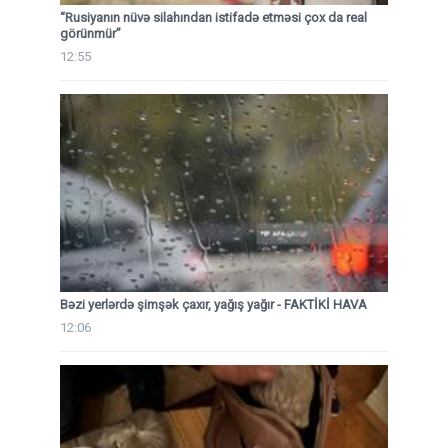
“Rusiyanın nüvə silahından istifadə etməsi çox da real
görünmür”
12:55
Bəzi yerlərdə şimşək çaxır, yağış yağır - FAKTİKİ HAVA
12:06