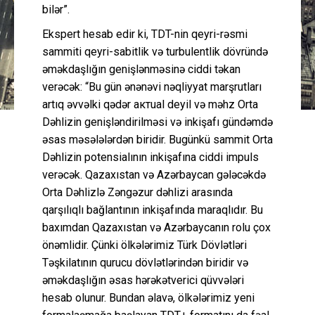
bilər”.
Ekspert hesab edir ki, TDT-nin qeyri-rəsmi
sammiti qeyri-sabitlik və turbulentlik dövründə
əməkdaşlığın genişlənməsinə ciddi təkan
verəcək: “Bu gün ənənəvi nəqliyyat marşrutları
artıq əvvəlki qədər актual deyil və məhz Orta
Dəhlizin genişləndirilməsi və inkişafı gündəmdə
əsas məsələlərdən biridir. Bugünkü sammit Orta
Dəhlizin potensialının inkişafına ciddi impuls
verəcək. Qazaxıstan və Azərbaycan gələcəkdə
Orta Dəhlizlə Zəngəzur dəhlizi arasında
qarşılıqlı bağlantının inkişafında maraqlıdır. Bu
baxımdan Qazaxıstan və Azərbaycanın rolu çox
önəmlidir. Çünki ölkələrimiz Türk Dövlətləri
Təşkilatının qurucu dövlətlərindən biridir və
əməkdaşlığın əsas hərəkətverici qüvvələri
hesab olunur. Bundan əlavə, ölkələrimiz yeni