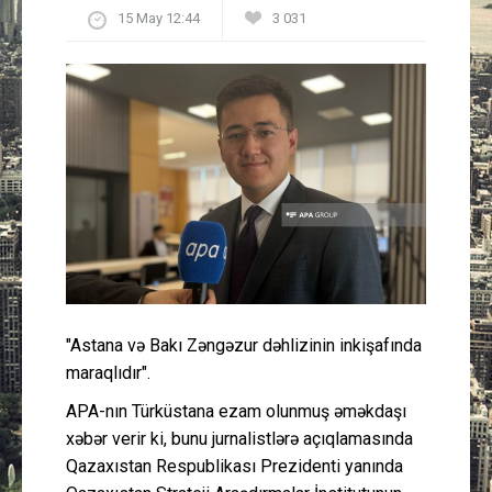
15 May 12:44
3 031
Güney Azərbaycan
Mədəniyyət
Müsahibə
İdman
Layihə
Gündəm
"Astana və Bakı Zəngəzur dəhlizinin inkişafında
Cəmiyyət
maraqlıdır".
APA-nın Türküstana ezam olunmuş əməkdaşı
Peşə etikası
xəbər verir ki, bunu jurnalistlərə açıqlamasında
Qazaxıstan Respublikası Prezidenti yanında
Əlaqə