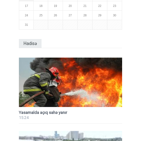
17
18
19
20
21
22
23
24
25
26
27
28
29
30
31
Hadisə
Yasamalda açıq sahə yanır
15:24