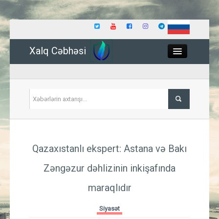
Xalq Cəbhəsi
Close
Siyasət
Qazaxıstanlı ekspert: Astana və Bakı
İqtisadiyyat
Zəngəzur dəhlizinin inkişafında
Dünya
maraqlıdır
Hadisə
Siyasət