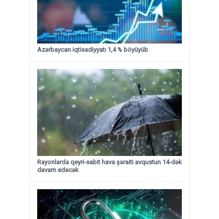
Azərbaycan iqtisadiyyatı 1,4 % böyüyüb
Rayonlarda qeyri-sabit hava şəraiti avqustun 14-dək
davam edəcək