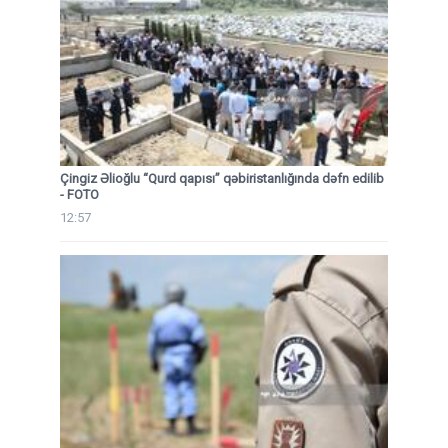
Çingiz Əlioğlu “Qurd qapısı” qəbiristanlığında dəfn edilib
- FOTO
12:57