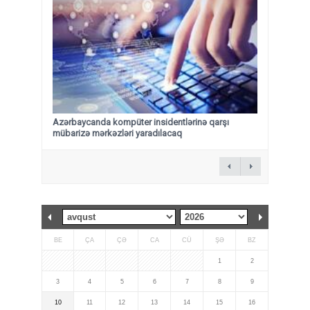
Azərbaycanda kompüter insidentlərinə qarşı
mübarizə mərkəzləri yaradılacaq
BE
ÇA
ÇƏ
CA
CÜ
ŞƏ
BZ
1
2
3
4
5
6
7
8
9
10
11
12
13
14
15
16