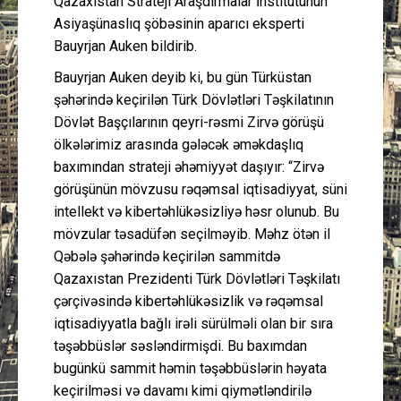
Qazaxıstan Strateji Araşdırmalar İnstitutunun
Asiyaşünaslıq şöbəsinin aparıcı eksperti
Bauyrjan Auken bildirib.
Bauyrjan Auken deyib ki, bu gün Türküstan
şəhərində keçirilən Türk Dövlətləri Təşkilatının
Dövlət Başçılarının qeyri-rəsmi Zirvə görüşü
ölkələrimiz arasında gələcək əməkdaşlıq
baxımından strateji əhəmiyyət daşıyır: “Zirvə
görüşünün mövzusu rəqəmsal iqtisadiyyat, süni
intellekt və kibertəhlükəsizliyə həsr olunub. Bu
mövzular təsadüfən seçilməyib. Məhz ötən il
Qəbələ şəhərində keçirilən sammitdə
Qazaxıstan Prezidenti Türk Dövlətləri Təşkilatı
çərçivəsində kibertəhlükəsizlik və rəqəmsal
iqtisadiyyatla bağlı irəli sürülməli olan bir sıra
təşəbbüslər səsləndirmişdi. Bu baxımdan
bugünkü sammit həmin təşəbbüslərin həyata
keçirilməsi və davamı kimi qiymətləndirilə