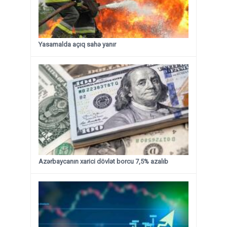
Yasamalda açıq sahə yanır
Azərbaycanın xarici dövlət borcu 7,5% azalıb