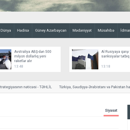
Dünya
Hadisə
Güney Azərbaycan
Mədəniyyət
Müsahibə
İdma
Avstraliya ABŞ-dən 500
Aİ Rusiyaya qarşı 
milyon dollarlıq yeni
sanksiyalar tətbiq
raketlər alır
13:48
13:18
iyasının nəticəsi
- TƏHLİL
Türkiyə, Səudiyyə Ərəbistanı və Pakistan hərbi p
Siyasət