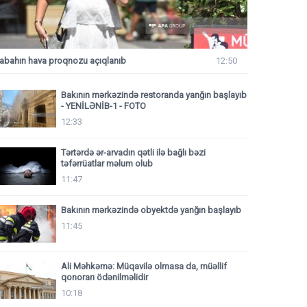
abahın hava proqnozu açıqlanıb
12:50
Bakının mərkəzində restoranda yanğın başlayıb
- YENİLƏNİB-1 - FOTO
12:33
Tərtərdə ər-arvadın qətli ilə bağlı bəzi
təfərrüatlar məlum olub
11:47
Bakının mərkəzində obyektdə yanğın başlayıb
11:45
Ali Məhkəmə: Müqavilə olmasa da, müəllif
qonorarı ödənilməlidir
10:18