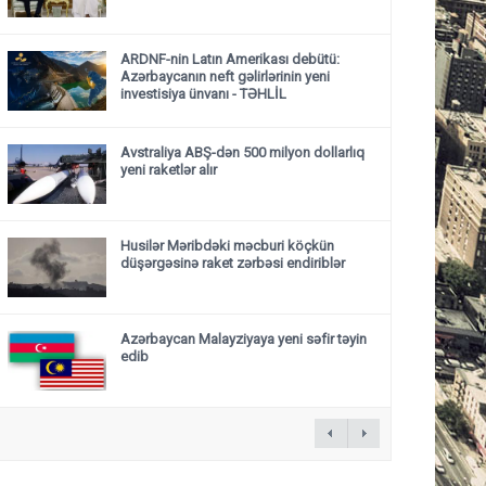
ARDNF-nin Latın Amerikası debütü:
Azərbaycanın neft gəlirlərinin yeni
investisiya ünvanı - TƏHLİL
Avstraliya ABŞ-dən 500 milyon dollarlıq
yeni raketlər alır
Husilər Məribdəki məcburi köçkün
düşərgəsinə raket zərbəsi endiriblər
Azərbaycan Malayziyaya yeni səfir təyin
edib