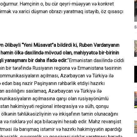
doğurmur. Həmçinin o, bu cür qeyri-müəyyən və konkret
dirmək və xarici düşmən obrazı yaratmaq istəyib, öz qısasçı
S
n Əlibəyli “Yeni Müsavat”a bildirdi ki, Ruben Vardanyanın
 həmin ölkə daxilində mövcud olan, mahiyyətcə bir-birinin
li yanaşmanı bir daha ifadə edir:
“Ermənistan daxilində ciddi
in bir tərəfində Rusiyanın regiona və Ermənistana təsirinin
kommunikasiyaların açılması, Azərbaycan və Türkiyə ilə
 edən baş nazir Paşinyanın rəhbərlik etdiyi hazırkı
n asılılığını saxlamaq, Azərbaycan və Türkiyə ilə
munikasiyaların açılmasına qarşı olan rusiyayönümlü
istan hakimiyyəti regional inteqrasiya və sülh, qonşu
 ölkənin təhlükəsizliyinin və inkişafının təmin olunacağını
ra və risklərə yol aça biləcəyini hesab edir. Məhz revanşist
tməsi ilə barışmaq istəmir və hazırkı hakimiyyətin apardığı
lükəsizlik, suverenlik və geosiyasi risklər yaratması barədə