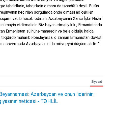
gər təhdidlərin, təhqirlərin olması da təsadüfü deyil. Bütün
Paşinyanın keçirilən sorğularda öndə olması ad çəkilən
məqamı vacib hesab edirəm, Azərbaycanın Xarici İşlər Naziri
 nümayiş etdirməlidir. Biz bəyan etməliyik ki, Ermənistanda
can Ermənistan sülhünə maneədir və belə olduğu halda
i təqdirdə müharibə başlayarsa, o zaman Ermənistan dövləti
icisi səsvermədə Azərbaycanın da mövqeyni düşünməlidir…".
Siyasət
Bəyannaməsi: Azərbaycan və onun liderinin
giyasının nəticəsi
- TƏHLİL