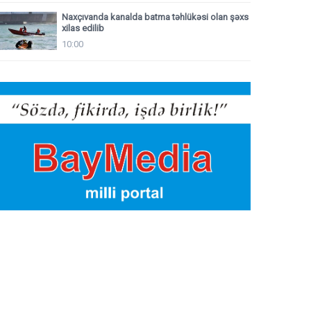
Naxçıvanda kanalda batma təhlükəsi olan şəxs
xilas edilib
10:00