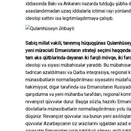
iddiasında Bakı və Ankaranı nəzərdə tutduğu şübhə 
əsaslandırmadan uzaq iddialarla ictimai rəyi yönlən
ideoloji xəttini isə legitimləşdirməyə çalışıb.
Sabiq millət vəkili, tanınmış hüquqşünas Qulamhüsey
yeni müraciəti Ermənistanın strateji seçimi haqqında
tam əks qütblərində dayanan iki fərqli mövqe, iki fərq
ideoloji və siyasi mübahisələr yaradıb. Bu mübahisən
tədricən azaldılması və Qərbə inteqrasiya, regional 
münasibətlərin normallaşdırılması siyasətini müdafiə
hakimiyyət, digər tərəfində isə Ermənistanın Rusiyada
qarşıdurma və yeni müharibə tərəfdarı, regional kom
revanşist qüvvələr durur. Başqa sözlə, hazırkı Ermən
dövlətlərlə münasibətlərin normallaşdırılması yolu ilə
düşünür. Revanşist qüvvələr isə bunun yeni asılılıqla
qüvvələr Azərbaycanın öz ərazilərini işğaldan azad e
siyasətin Ermənistan üçün təhlükəli olması, milli təh