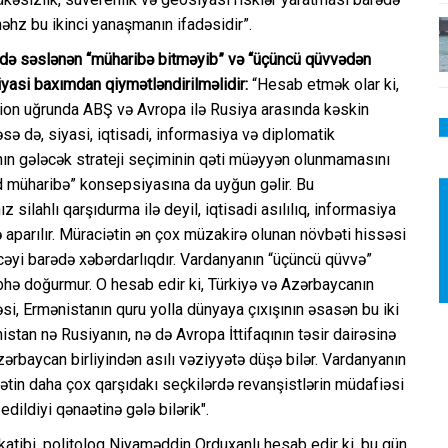
məhz bu ikinci yanaşmanın ifadəsidir”.
tində səslənən “müharibə bitməyib” və “üçüncü qüvvədən
siyasi baxımdan qiymətləndirilməlidir:
“Hesab etmək olar ki,
ion uğrunda ABŞ və Avropa ilə Rusiya arasında kəskin
sə də, siyasi, iqtisadi, informasiya və diplomatik
ın gələcək strateji seçiminin qəti müəyyən olunmamasını
rid müharibə” konsepsiyasına da uyğun gəlir. Bu
silahlı qarşıdurma ilə deyil, iqtisadi asılılıq, informasiya
ə aparılır. Müraciətin ən çox müzakirə olunan növbəti hissəsi
cəyi barədə xəbərdarlıqdır. Vardanyanın “üçüncü qüvvə”
hə doğurmur. O hesab edir ki, Türkiyə və Azərbaycanın
i, Ermənistanın quru yolla dünyaya çıxışının əsasən bu iki
stan nə Rusiyanın, nə də Avropa İttifaqının təsir dairəsinə
ərbaycan birliyindən asılı vəziyyətə düşə bilər. Vardanyanın
ətin daha çox qarşıdakı seçkilərdə revanşistlərin müdafiəsi
dildiyi qənaətinə gələ bilərik".
atibi, politoloq Niyaməddin Orduxanlı hesab edir ki, bu gün