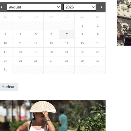
BE
ÇA
ÇƏ
CA
CÜ
ŞƏ
BZ
1
2
3
4
5
6
7
8
9
10
11
12
13
14
15
16
17
18
19
20
21
22
23
24
25
26
27
28
29
30
31
Hadisə