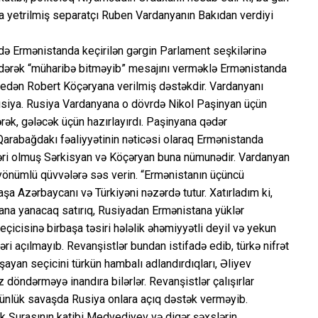
uta yetrilmiş separatçı Ruben Vardanyanın Bakıdan verdiyi
də Ermənistanda keçirilən gərgin Parlament seşkilərinə
dərək “müharibə bitməyib” mesajını verməklə Ermənistanda
k edən Robert Köçəryana verilmiş dəstəkdir. Vardanyanı
usiya. Rusiya Vardanyana o dövrdə Nikol Paşinyan üçün
ərək, gələcək üçün hazırlayırdı. Paşinyana qədər
arabağdakı fəaliyyətinin nəticəsi olaraq Ermənistanda
ərləri olmuş Sərkisyan və Köçəryan buna nümunədir. Vardanyan
ayönümlü qüvvələrə səs verin. “Ermənistanın üçüncü
aşa Azərbaycanı və Türkiyəni nəzərdə tutur. Xatırladım ki,
tana yanacaq satırıq, Rusiyadan Ermənistana yüklər
icisinə birbaşa təsiri hələlik əhəmiyyətli deyil və yekun
ri açılmayıb. Revanşistlər bundan istifadə edib, türkə nifrət
yan seçicini türkün hambalı adlandırdıqları, Əliyev
döndərməyə inandıra bilərlər. Revanşistlər çalışırlar
günlük savaşda Rusiya onlara açıq dəstək verməyib.
ik Şurasının katibi Medvediyev və digər şəxslərin