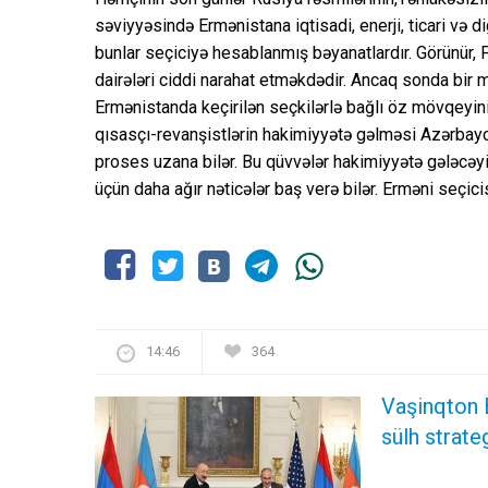
səviyyəsində Ermənistana iqtisadi, enerji, ticari və di
bunlar seçiciyə hesablanmış bəyanatlardır. Görünür, 
dairələri ciddi narahat etməkdədir. Ancaq sonda bir 
Ermənistanda keçirilən seçkilərlə bağlı öz mövqeyini
qısasçı-revanşistlərin hakimiyyətə gəlməsi Azərbay
proses uzana bilər. Bu qüvvələr hakimiyyətə gələcəy
üçün daha ağır nəticələr baş verə bilər. Erməni seç
14:46
364
Vaşinqton 
sülh strate