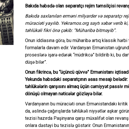
Bakıda həbsdə olan separatçı rejim təmsilçisi revanşi
Bakıda saxlanılan erməni milyarder və separatçı re
müraciəti yayılıb. Yekramos.org saytı xəbər verib k
təhlükəli fikri önə çəkib: “Müharibə bitməyib”.
Onun iddiasına görə, bu müharibə artıq klassik hərb
formalarla davam edir. Vardanyan Ermənistan uğrunda
proseslərə işarə edərək “müdrikcə” bildirib ki, bu dar
düşə bilər”.
Onun fikrincə, bu “üçüncü qüvvə” Ermənistanı iqtisad
Yekunda həbsdəki separatçının əsas mesajı belədir: E
təhlükələrin qarşısını almaq üçün cəmiyyət passiv mö
dönüşü olmayan nəticələr gözləyə bilər.
Vardanyanın bu müraciəti onun Ermənistandakı kritik 
da, əslində çağırışlarda təhlükəli niyyətlər aşkar gö
tezisi hazırda Paşinyana qarşı müxalifət olan revanş
onlara dəstəyi bu tezislə göstərir. Onun Ermənistanı