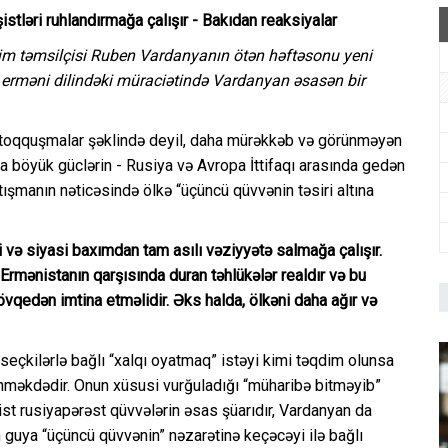
stləri ruhlandırmağa çalışır - Bakıdan reaksiyalar
jim təmsilçisi Ruben Vardanyanın ötən həftəsonu yeni
i, erməni dilindəki müraciətində Vardanyan əsasən bir
i toqquşmalar şəklində deyil, daha mürəkkəb və görünməyən
 böyük güclərin - Rusiya və Avropa İttifaqı arasında gedən
tışmanın nəticəsində ölkə “üçüncü qüvvənin təsiri altına
i və siyasi baxımdan tam asılı vəziyyətə salmağa çalışır.
rmənistanın qarşısında duran təhlükələr realdır və bu
vqedən imtina etməlidir. Əks halda, ölkəni daha ağır və
seçkilərlə bağlı “xalqı oyatmaq” istəyi kimi təqdim olunsa
rünməkdədir. Onun xüsusi vurğuladığı “müharibə bitməyib”
ist rusiyapərəst qüvvələrin əsas şüarıdır, Vardanyan da
n guya “üçüncü qüvvənin” nəzarətinə keçəcəyi ilə bağlı