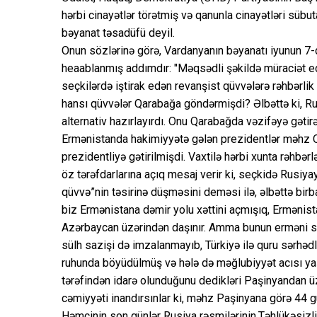
hərbi cinayətlər törətmiş və qanunla cinayətləri süb
bəyanat təsadüfü deyil.
Onun sözlərinə görə, Vardanyanın bəyanatı iyunun 7-
heaablanmış addımdır: "Məqsədli şəkildə müraciət e
seçkilərdə iştirak edən revanşist qüvvələrə rəhbərli
hansı qüvvələr Qarabağa göndərmişdi? Əlbəttə ki, R
alternativ hazırlayırdı. Onu Qarabağda vəzifəyə gətir
Ermənistanda hakimiyyətə gələn prezidentlər məhz Q
prezidentliyə gətirilmişdi. Vaxtilə hərbi xunta rəhb
öz tərəfdarlarına açıq mesaj verir ki, seçkidə Rusiy
qüvvə”nin təsirinə düşməsini deməsi ilə, əlbəttə birb
biz Ermənistana dəmir yolu xəttini açmışıq, Ermənis
Azərbaycan üzərindən daşınır. Amma bunun erməni seç
sülh sazişi də imzalanmayıb, Türkiyə ilə quru sərhədlə
ruhunda böyüdülmüş və hələ də məğlubiyyət acısı yaşa
tərəfindən idarə olunduğunu dedikləri Paşinyandan üz 
cəmiyyəti inandırsınlar ki, məhz Paşinyana görə 44 
Həmçinin son günlər Rusiya rəsmilərinin,Təhlükəsizl