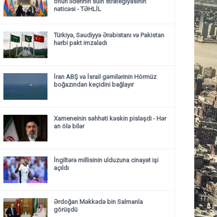
onun liderinin sülh strategiyasının
nəticəsi
- TƏHLİL
Türkiyə, Səudiyyə Ərəbistanı və Pakistan
hərbi pakt imzaladı
İran ABŞ və İsrail gəmilərinin Hörmüz
boğazından keçidini bağlayır
Xameneinin səhhəti kəskin pisləşdi - Hər
an ölə bilər
İngiltərə millisinin ulduzuna cinayət işi
açıldı
Ərdoğan Məkkədə bin Salmanla
görüşdü