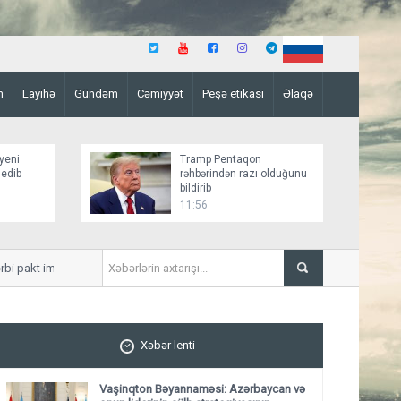
n
Layihə
Gündəm
Cəmiyyət
Peşə etikası
Əlaqə
yeni
Tramp Pentaqon
 edib
rəhbərindən razı olduğunu
bildirib
11:56
akt imzaladı
İran ABŞ və İsrail gəmilərinin
Xəbər lenti
Vaşinqton Bəyannaməsi: Azərbaycan və