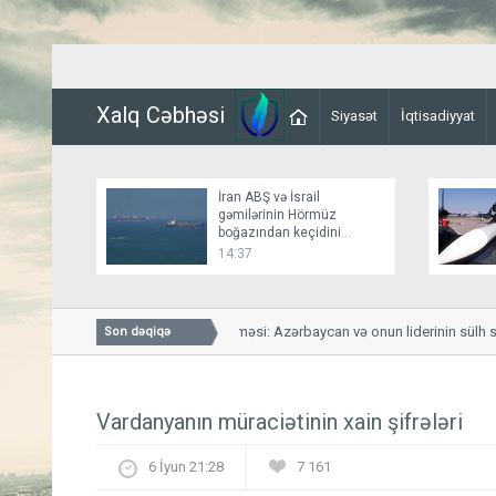
Xalq Cəbhəsi
Siyasət
İqtisadiyyat
İran ABŞ və İsrail
gəmilərinin Hörmüz
boğazından keçidini
bağlayır
14:37
Vaşinqton Bəyannaməsi: Azərbaycan və onun liderinin sülh strateg
Son dəqiqə
Vardanyanın müraciətinin xain şifrələri
6 İyun 21:28
7 161