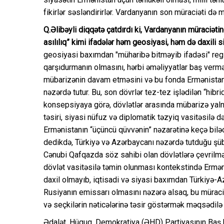
fikirlər səsləndirirlər. Vardanyanın son müraciəti də 
Q.Əlibəyli diqqətə çatdırdı ki, Vardanyanın müraciə
asılılıq” kimi ifadələr həm geosiyasi, həm də daxili 
geosiyasi baxımdan "müharibə bitməyib ifadəsi" reg
qarşıdurmanın olmasını, hərbi əməliyyatlar baş vermə
mübarizənin davam etməsini və bu fonda Ermənistan
nəzərdə tutur. Bu, son dövrlər tez-tez işlədilən “hib
konsepsiyaya görə, dövlətlər arasında mübarizə yalnız 
təsiri, siyasi nüfuz və diplomatik təzyiq vasitəsilə d
Ermənistanın “üçüncü qüvvənin” nəzarətinə keçə bilə
dedikdə, Türkiyə və Azərbaycanı nəzərdə tutduğu şüb
Cənubi Qafqazda söz sahibi olan dövlətlərə çevrilməs
dövlət vasitəsilə təmin olunması kontekstində Erməni
daxil olmayıb, iqtisadi və siyasi baxımdan Türkiyə-Az
Rusiyanın emissarı olmasını nəzərə alsaq, bu müraci
və seçkilərin nəticələrinə təsir göstərmək məqsədilə e
Ədalət, Hüquq, Demokratiya (ƏHD) Partiyasının Baş k