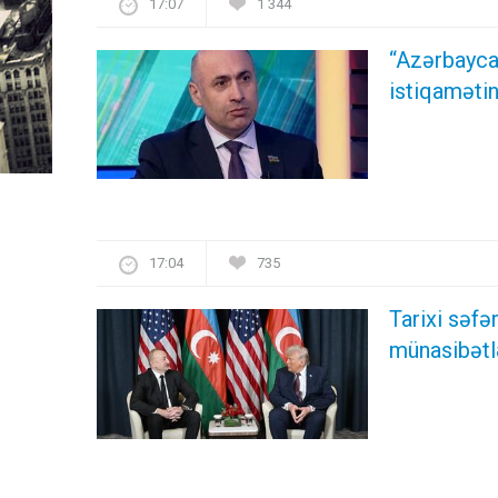
17:07
1 344
“Azərbayca
istiqamətin
17:04
735
Tarixi səf
münasibətl