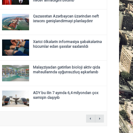
hədəf almadığını bildirib
Qazaxıstan Azərbaycan üzərindən neft
ixracını genişləndirməyi planlaşdırır
Xarici ölkələrin informasiya şəbəkələrinə
hücumlar edən şəxslər saxlanıldı
Malayziyadan gətirilən bioloji aktiv qida
məhsullarında uyğunsuzluq aşkarlanıb
ADY bu ilin 7 ayında 6,4 milyondan çox
sərnişin daşıyıb