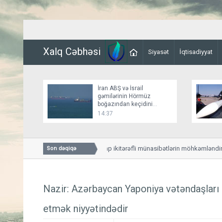
Xalq Cəbhəsi
Siyasət
İqtisadiyyat
İran ABŞ və İsrail
gəmilərinin Hörmüz
boğazından keçidini
bağlayır
14:37
Mirziyoyev və Tramp ikitərəfli münasibətlərin möhkəmləndirilmə
Son dəqiqə
ediblər
Nazir: Azərbaycan Yaponiya vətəndaşları 
etmək niyyətindədir