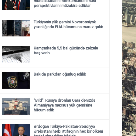
münasibətlərin möhkəmləndirilməsi
perspektivlərini müzakirə ediblər
Türkiyənin yük gəmisi Novorossiysk
yaxınlığında PUA hücumuna məruz qalıb
Kamçatkada 5,5 bal gücündə zəlzələ
baş verib
Bakıda parkdan oğurluq edilib
“Bild”: Rusiya dronları Qara dənizdə
Almaniyaya məxsus yük gəmisinə
hücum edib
Ərdoğan Türkiyə-Pakistan-Səudiyyə
Ərəbistanı hərbi ittifaqının heç bir ölkəni