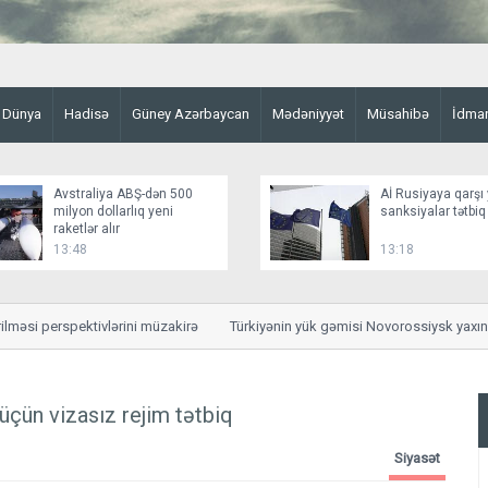
Dünya
Hadisə
Güney Azərbaycan
Mədəniyyət
Müsahibə
İdma
Avstraliya ABŞ-dən 500
Aİ Rusiyaya qarşı 
milyon dollarlıq yeni
sanksiyalar tətbiq
raketlər alır
13:48
13:18
si perspektivlərini müzakirə
Türkiyənin yük gəmisi Novorossiysk yaxınlı
üçün vizasız rejim tətbiq
Siyasət