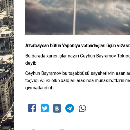
Azərbaycan bütün Yaponiya vətəndaşları üçün vizasız 
Bu barədə xarici işlər naziri Ceyhun Bayramov Tokio
deyib.
Ceyhun Bayramov bu təşəbbüsü səyahətlərin asanlaşdı
təşviqi və iki ölkə xalqları arasında münasibətlər
qiymətləndirib.