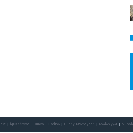
asət
İqtisadiyyat
Dünya
Hadisə
Güney Azərbaycan
Mədəniyyət
Müsah