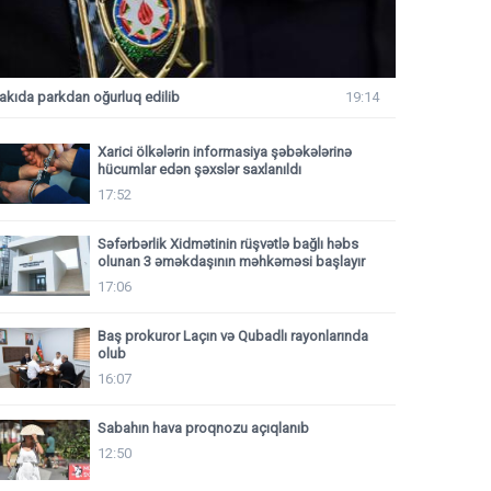
akıda parkdan oğurluq edilib
19:14
Xarici ölkələrin informasiya şəbəkələrinə
hücumlar edən şəxslər saxlanıldı
17:52
Səfərbərlik Xidmətinin rüşvətlə bağlı həbs
olunan 3 əməkdaşının məhkəməsi başlayır
17:06
Baş prokuror Laçın və Qubadlı rayonlarında
olub
16:07
Sabahın hava proqnozu açıqlanıb
12:50