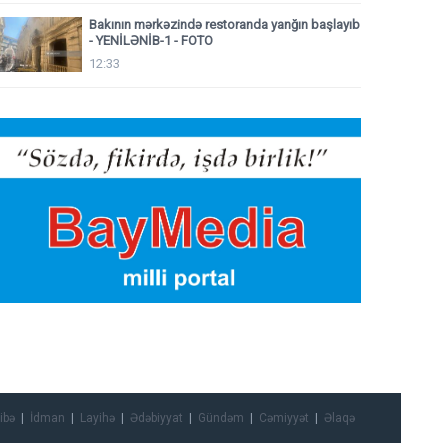
Bakının mərkəzində restoranda yanğın başlayıb
- YENİLƏNİB-1 - FOTO
12:33
ibə
İdman
Layihə
Ədəbiyyat
Gündəm
Cəmiyyət
Əlaqə