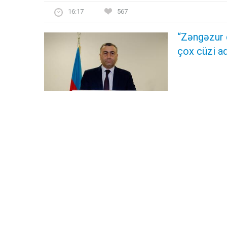
16:17
567
“Zəngəzur 
çox cüzi ad