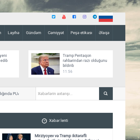
n
Layihə
Gündəm
Cəmiyyət
Peşə etikası
Əlaqə
yeni
Tramp Pentaqon
 edib
rəhbərindən razı olduğunu
bildirib
11:56
ğında PUA hücumuna məruz qalıb
Kamçatkada 5,5 bal gücünd
Xəbər lenti
Mirziyoyev və Tramp ikitərəfli