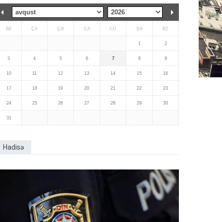
BE
ÇA
ÇƏ
CA
CÜ
ŞƏ
BZ
1
2
3
4
5
6
7
8
9
10
11
12
13
14
15
16
17
18
19
20
21
22
23
24
25
26
27
28
29
30
31
Hadisə