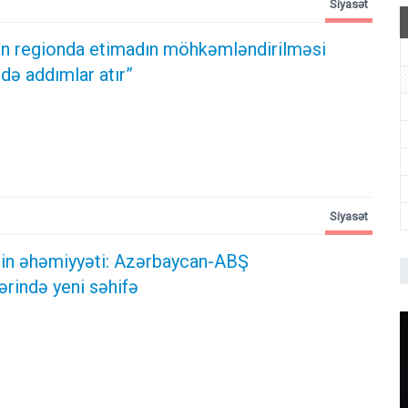
Siyasət
n regionda etimadın möhkəmləndirilməsi
də addımlar atır”
Siyasət
ərin əhəmiyyəti: Azərbaycan-ABŞ
ərində yeni səhifə