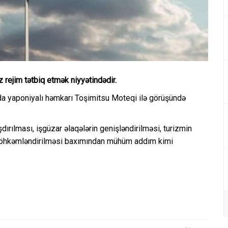
rejim tətbiq etmək niyyətindədir.
da yaponiyalı həmkarı Toşimitsu Moteqi ilə görüşündə
rılması, işgüzar əlaqələrin genişləndirilməsi, turizmin
in möhkəmləndirilməsi baxımından mühüm addım kimi