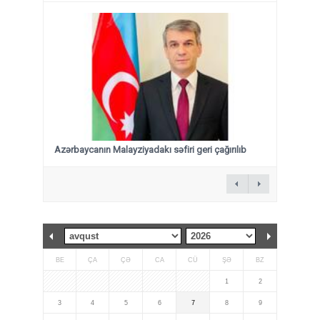
Azərbaycanın Malayziyadakı səfiri geri çağırılıb
BE
ÇA
ÇƏ
CA
CÜ
ŞƏ
BZ
1
2
3
4
5
6
7
8
9