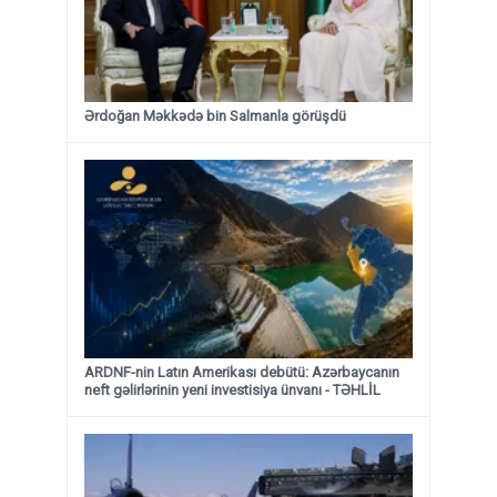
Ərdoğan Məkkədə bin Salmanla görüşdü
ARDNF-nin Latın Amerikası debütü: Azərbaycanın
neft gəlirlərinin yeni investisiya ünvanı - TƏHLİL