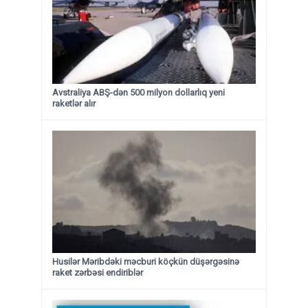
Avstraliya ABŞ-dən 500 milyon dollarlıq yeni
raketlər alır
Husilər Məribdəki məcburi köçkün düşərgəsinə
raket zərbəsi endiriblər