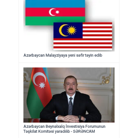
Azərbaycan Malayziyaya yeni səfir təyin edib
Azərbaycan Beynəlxalq İnvestisiya Forumunun
Təşkilat Komitəsi yaradılıb - SƏRƏNCAM