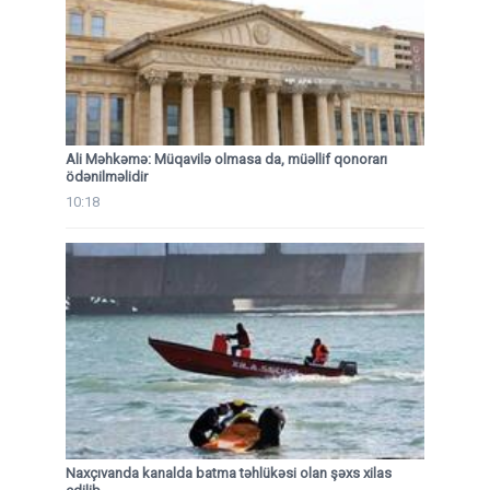
Ali Məhkəmə: Müqavilə olmasa da, müəllif qonorarı
ödənilməlidir
10:18
Naxçıvanda kanalda batma təhlükəsi olan şəxs xilas