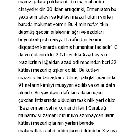
məruz qalaraq öldürülüb, bu isə müharibə
cinayətləridir. 30 ildən artıqdır ki, Ermənistan bu
şəxslərin taleyi və kütləvi məzarlıqların yerləri
barədə məlumat vermir. Bu 4 min nəfər itkin
düşmüş şəxsin ailələrinin ağrı və əzabları
beynəlxalq ictimaiyyət tərəfindən lazımi
diqqətdən kənarda qalmış humanitar faciədir”. O
da vurğulanırdı ki, 2020-ci ildə Azərbaycan
ərazilərinin işğaldan azad edilməsindən bəri 32
kütləvi məzarlıq aşkar edilib. Bu kütləvi
məzarlıqlardan aşkar edilmiş qalıqlar əsasında
91 nəfərin kimliyi müəyyən edilib və onlar dəfn
olunub. Bu şəxslərin dəfnləri ailələri üçün
çoxdan intizarında olduqları təskinlik yeri olub:
“Bəzi erməni səhra komandirləri I Qarabağ
müharibəsi zamanı öldürülən azərbaycanlıların
kütləvi məzarlıqlarının yerləri barədə
məlumatlara sahib olduqlarını bildiriblər. Sizi və