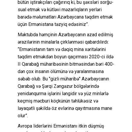
bütün iştirakçıları çağırırıq ki, bu şəxsləri sorğu-
sual etmək və kütləvi məzarlıqların yerləri
barədə məlumatları Azərbaycana təqdim etmək
üçün Ermənistana təzyiq edəsiniz”.
Məktubda həmçinin Azərbaycanın azad edilmiş
ərazilərinin minalarla çirklənməsi qabardılırdı:
“Ermənistanın tam və dəqiq mina xəritələrini
təqdim etməkdən boyun qaçırması 2020-ci ildə
II Qarabağ müharibəsinin bitməsindən bəri 400-
dən çox insanın ölümünə və yaralanmasına
səbəb olub. Bu "gizli müharibə" Azərbaycanın
Qarabağ və Şərqi Zəngəzur bölgələrində
yenidənqurma işlərini ləngidir və yüz minlərlə
keçmiş məcburi köçkünün təhlükəsiz və
ləyaqətli şəkildə öz evlərinə qayıtmasına mane
olur”.
Avropa liderlərini Ermənistanı itkin düşmüş