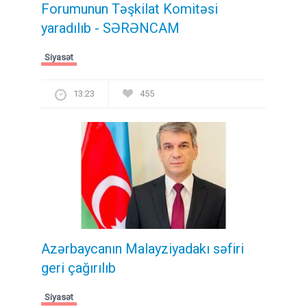
Forumunun Təşkilat Komitəsi
yaradılıb - SƏRƏNCAM
Siyasət
13:23
455
Azərbaycanın Malayziyadakı səfiri
geri çağırılıb
Siyasət