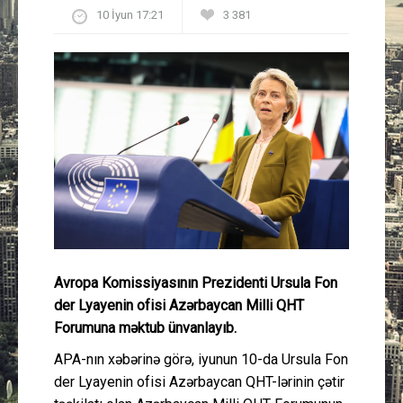
10 İyun 17:21
3 381
Güney Azərbaycan
Mədəniyyət
Müsahibə
İdman
Layihə
Gündəm
Avropa Komissiyasının Prezidenti Ursula Fon
Cəmiyyət
der Lyayenin ofisi Azərbaycan Milli QHT
Forumuna məktub ünvanlayıb.
Peşə etikası
APA-nın xəbərinə görə, iyunun 10-da Ursula Fon
der Lyayenin ofisi Azərbaycan QHT-lərinin çətir
Əlaqə