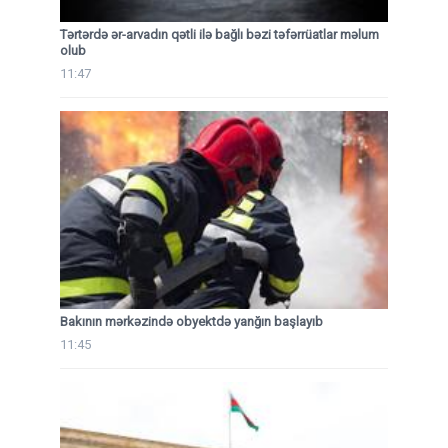
Tərtərdə ər-arvadın qətli ilə bağlı bəzi təfərrüatlar məlum
olub
11:47
Bakının mərkəzində obyektdə yanğın başlayıb
11:45