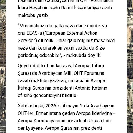
təşkilatı olan Azərbaycan Milli QHT Forumunun
İdarə Heyətinin sədri Ramil İskəndərliyə cavab
məktubu yazıb.
“Müraciətinizi diqqətlə nəzərdən keçirdik və
onu EEAS-a (“European External Action
Service”) ötürdük. Onlar qaldırdığınız məsələləri
nəzərdən keçirərək ən yaxın vaxtlarda Sizə
geridönüş edəcəklər”, - məktubda deyilir.
Qeyd edək ki, bundan əvvəl Avropa İttifaqı
Şurası da Azərbaycan Milli QHT Forumuna
cavab məktubu yazaraq, müraciətin Avropa
İttifaqı Şurasının prezidenti Antonio Kotanın
ofisinə göndərildiyini bildirib.
Xatırladaq ki, 2026-cı il mayın 1-də Azərbaycan
QHT-ləri Ermənistana gedən Avropa liderlərinə -
Avropa Komissiyasının prezidenti Ursula Fon
der Lyayenə, Avropa Şurasının prezidenti