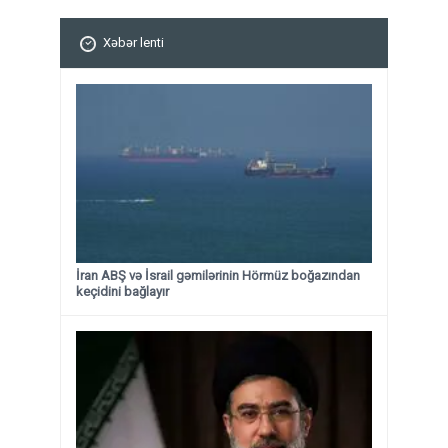
Xəbər lenti
İran ABŞ və İsrail gəmilərinin Hörmüz boğazından
keçidini bağlayır