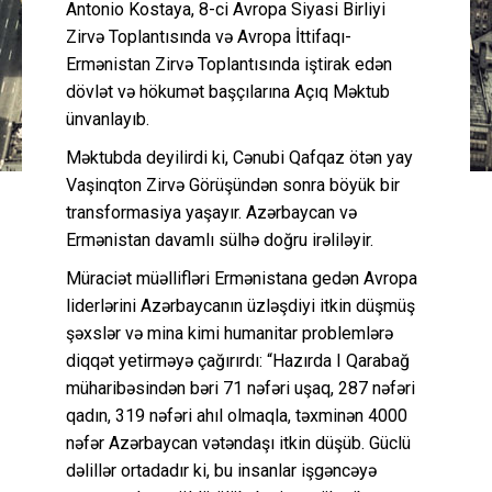
Antonio Kostaya, 8-ci Avropa Siyasi Birliyi
Zirvə Toplantısında və Avropa İttifaqı-
Ermənistan Zirvə Toplantısında iştirak edən
dövlət və hökumət başçılarına Açıq Məktub
ünvanlayıb.
Məktubda deyilirdi ki, Cənubi Qafqaz ötən yay
Vaşinqton Zirvə Görüşündən sonra böyük bir
transformasiya yaşayır. Azərbaycan və
Ermənistan davamlı sülhə doğru irəliləyir.
Müraciət müəllifləri Ermənistana gedən Avropa
liderlərini Azərbaycanın üzləşdiyi itkin düşmüş
şəxslər və mina kimi humanitar problemlərə
diqqət yetirməyə çağırırdı: “Hazırda I Qarabağ
müharibəsindən bəri 71 nəfəri uşaq, 287 nəfəri
qadın, 319 nəfəri ahıl olmaqla, təxminən 4000
nəfər Azərbaycan vətəndaşı itkin düşüb. Güclü
dəlillər ortadadır ki, bu insanlar işgəncəyə