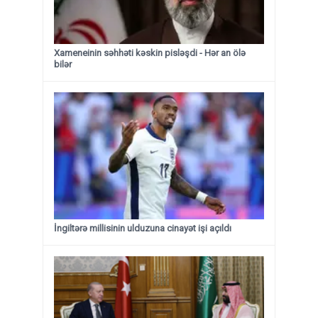
Xameneinin səhhəti kəskin pisləşdi - Hər an ölə
bilər
İngiltərə millisinin ulduzuna cinayət işi açıldı