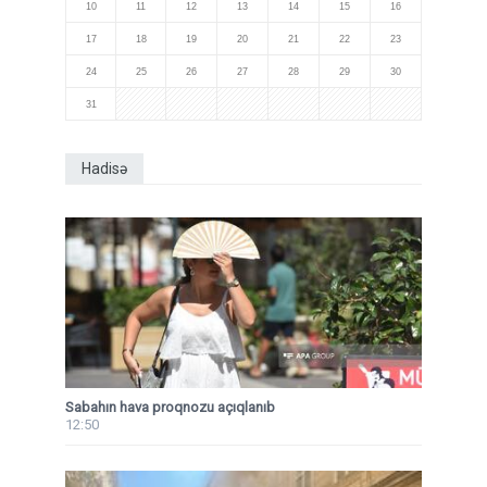
10
11
12
13
14
15
16
17
18
19
20
21
22
23
24
25
26
27
28
29
30
31
Hadisə
Sabahın hava proqnozu açıqlanıb
12:50