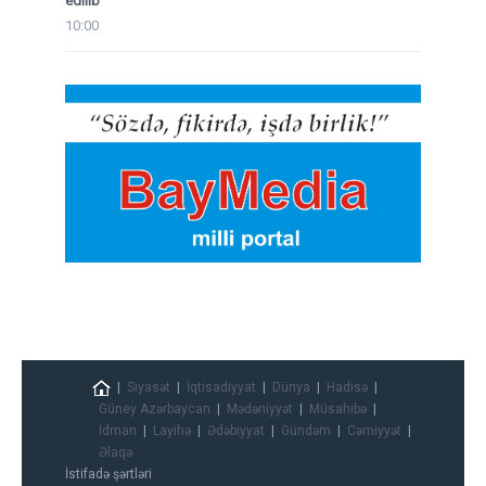
edilib
10:00
Siyasət
İqtisadiyyat
Dünya
Hadisə
Güney Azərbaycan
Mədəniyyət
Müsahibə
İdman
Layihə
Ədəbiyyat
Gündəm
Cəmiyyət
Əlaqə
İstifadə şərtləri