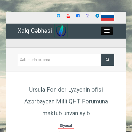
Xalq Cəbhəsi
Close
Siyasət
Ursula Fon der Lyayenin ofisi
İqtisadiyyat
Azərbaycan Milli QHT Forumuna
Dünya
məktub ünvanlayıb
Hadisə
Siyasət