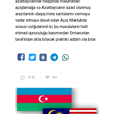
azərbaycanlılar haqqında məlumatları
açıqlamağa və Azərbaycanın azad olunmuş
ərazilərinin dəqiq mina xəritələrini verməyə
vadar etməyə dəvət edən Açıq Məktubda
xüsusi vurğulanırdı ki, bu məsələlərin həlli
etimad quruculuğu baxımından Ermənistan
tərəfindən atıla biləcək praktiki addım ola bilər.
13:32
441