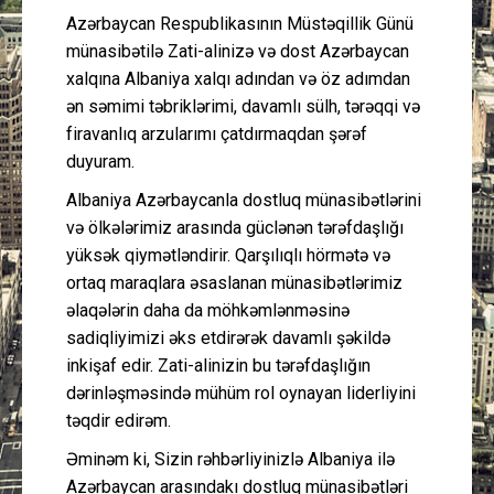
Azərbaycan Respublikasının Müstəqillik Günü
münasibətilə Zati-alinizə və dost Azərbaycan
xalqına Albaniya xalqı adından və öz adımdan
ən səmimi təbriklərimi, davamlı sülh, tərəqqi və
firavanlıq arzularımı çatdırmaqdan şərəf
duyuram.
Albaniya Azərbaycanla dostluq münasibətlərini
və ölkələrimiz arasında güclənən tərəfdaşlığı
yüksək qiymətləndirir. Qarşılıqlı hörmətə və
ortaq maraqlara əsaslanan münasibətlərimiz
əlaqələrin daha da möhkəmlənməsinə
sadiqliyimizi əks etdirərək davamlı şəkildə
inkişaf edir. Zati-alinizin bu tərəfdaşlığın
dərinləşməsində mühüm rol oynayan liderliyini
təqdir edirəm.
Əminəm ki, Sizin rəhbərliyinizlə Albaniya ilə
Azərbaycan arasındakı dostluq münasibətləri