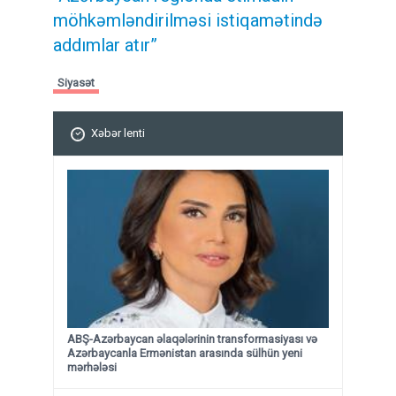
möhkəmləndirilməsi istiqamətində
addımlar atır”
Siyasət
Xəbər lenti
ABŞ-Azərbaycan əlaqələrinin transformasiyası və
Azərbaycanla Ermənistan arasında sülhün yeni
mərhələsi