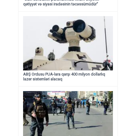
qətiyyət və siyasi iradəsinin təcəssümüdür”
ABŞ Ordusu PUA-lara qarşı 400 milyon dollarlıq
lazer sistemləri alacaq