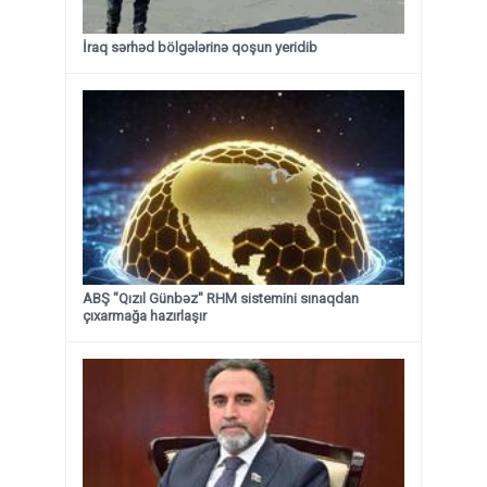
İraq sərhəd bölgələrinə qoşun yeridib
ABŞ "Qızıl Günbəz" RHM sistemini sınaqdan
çıxarmağa hazırlaşır