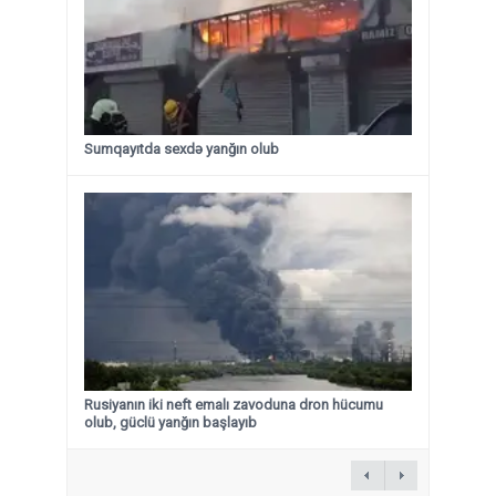
Sumqayıtda sexdə yanğın olub
Rusiyanın iki neft emalı zavoduna dron hücumu
olub, güclü yanğın başlayıb