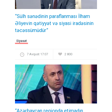
“Sülh sənədinin paraflanması İlham
Əliyevin qətiyyət və siyasi iradəsinin
təcəssümüdür”
Siyasət
7 Avqust 17:07
2 800
“Azərbaycan regionda etimadın