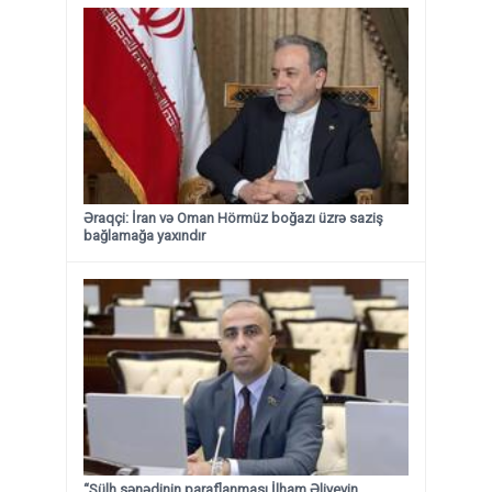
Əraqçi: İran və Oman Hörmüz boğazı üzrə saziş
bağlamağa yaxındır
“Sülh sənədinin paraflanması İlham Əliyevin