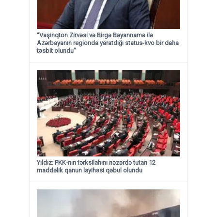
“Vaşinqton Zirvəsi və Birgə Bəyannamə ilə
Azərbayanın regionda yaratdığı status-kvo bir daha
təsbit olundu”
Yıldız: PKK-nın tərksilahını nəzərdə tutan 12
maddəlik qanun layihəsi qəbul olundu ​​​​​​​