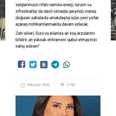
xalqlarımızın rifahı naminə enerji, turizm və
infrastruktur da daxil olmaqla qarşılıqlı maraq
doğuran sahələrdə əməkdaşlıq üçün yeni yollar
açaraq möhkəmlənməkdə davam edəcək.
Zati-aliləri, Sizə və ailənizə ən xoş arzularımı
bildirir, ən yüksək ehtiramımı qəbul etməyinizi
xahiş edirəm”.
8 Avqust 18:52
2 793