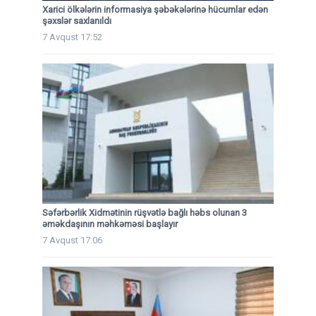
Xarici ölkələrin informasiya şəbəkələrinə hücumlar edən
şəxslər saxlanıldı
7 Avqust 17:52
Səfərbərlik Xidmətinin rüşvətlə bağlı həbs olunan 3
əməkdaşının məhkəməsi başlayır
7 Avqust 17:06