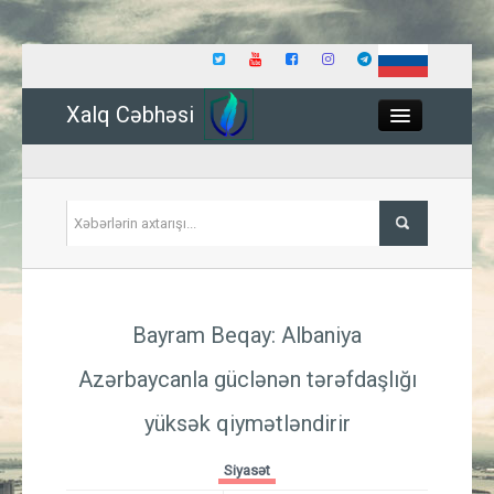
Xalq Cəbhəsi
Close
Siyasət
Bayram Beqay: Albaniya
İqtisadiyyat
Azərbaycanla güclənən tərəfdaşlığı
Dünya
yüksək qiymətləndirir
Hadisə
Siyasət