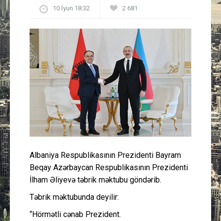
10 İyun 18:32
2 681
Güney Azərbaycan
Mədəniyyət
Müsahibə
İdman
Layihə
Gündəm
Albaniya Respublikasının Prezidenti Bayram
Cəmiyyət
Beqay Azərbaycan Respublikasının Prezidenti
İlham Əliyevə təbrik məktubu göndərib.
Peşə etikası
Təbrik məktubunda deyilir:
“Hörmətli cənab Prezident.
Əlaqə