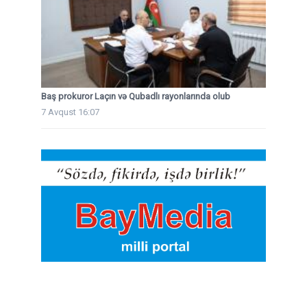
Baş prokuror Laçın və Qubadlı rayonlarında olub
7 Avqust 16:07