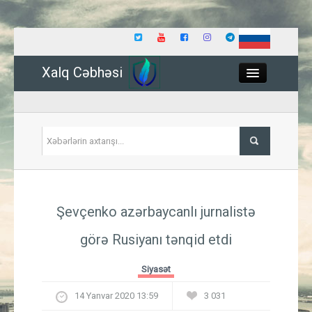
Xalq Cəbhəsi
Close
Siyasət
Şevçenko azərbaycanlı jurnalistə
İqtisadiyyat
görə Rusiyanı tənqid etdi
Dünya
Siyasət
Hadisə
14 Yanvar 2020 13:59
3 031