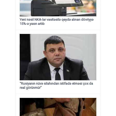
Yeni nəsil NKA-lar vasitəsilə qeydə alınan dövriyyə
15%-ə yaxın artıb
“Rusiyanın nüvə silahından istifadə etməsi çox da
real görünmür”