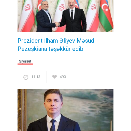
Prezident İlham Əliyev Məsud
Pezeşkiana təşəkkür edib
Siyasət
11:13
490