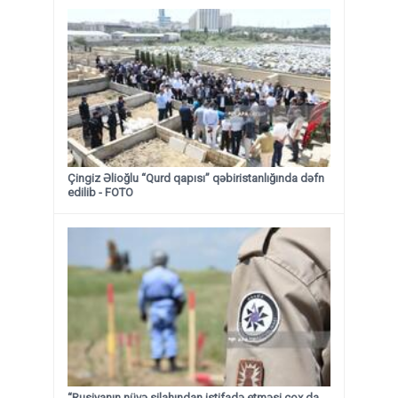
Çingiz Əlioğlu “Qurd qapısı” qəbiristanlığında dəfn
edilib
- FOTO
“Rusiyanın nüvə silahından istifadə etməsi çox da