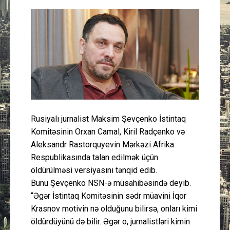
Güney Azərbaycan
Mədəniyyət
Müsahibə
İdman
Layihə
Rusiyalı jurnalist Maksim Şevçenko İstintaq
Komitəsinin Orxan Camal, Kiril Radçenko və
Gündəm
Aleksandr Rastorquyevin Mərkəzi Afrika
Respublikasında talan edilmək üçün
Cəmiyyət
öldürülməsi versiyasını tənqid edib.
Bunu Şevçenko NSN-ə müsahibəsində deyib.
“Əgər İstintaq Komitəsinin sədr müavini İqor
Peşə etikası
Krasnov motivin nə olduğunu bilirsə, onları kimi
öldürdüyünü də bilir. Əgər o, jurnalistləri kimin
Əlaqə