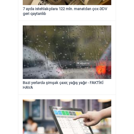
7 ayda istehlakçılara 122 mln. manatdan çox ƏDV
geri qaytarılıb
Bəzi yerlərdə şimşək çaxır, yağış yağır - FAKTİKİ
HAVA