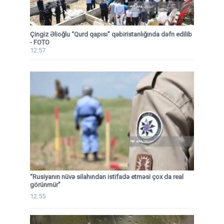
Çingiz Əlioğlu “Qurd qapısı” qəbiristanlığında dəfn edilib
- FOTO
12:57
“Rusiyanın nüvə silahından istifadə etməsi çox da real
görünmür”
12:55