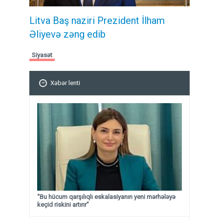
Litva Baş naziri Prezident İlham
Əliyevə zəng edib
Siyasət
Xəbər lenti
“Bu hücum qarşılıqlı eskalasiyanın yeni mərhələyə
keçid riskini artırır”