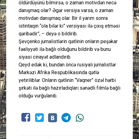
öldürdüyünü bilmirsə, o zaman motivdən necə
danışmaq olar? Əgər versiya varsa, o zaman
motivdən danışmaq olar. Bir il yarım sonra
istintaqın “ola bilər ki” versiyası ilə çıxış etməsi
qəribədir”, – deyə o bildirib.
Şevçenko jurnalistlərin qətlinin onların peşəkar
fəaliyyəti ilə bağlı olduğunu bildirib və bunu
siyasi cinayət adlandırıb.
Qeyd edək ki, bundan öncə rusiyalı jurnalistlər
Mərkəzi Afrika Respublikasında qətlə
yetiriliblər. Onların qətlinin “Vaqner” özəl hərbi
şirkəti ilə bağlı hazırladıqları sənədli filmlə bağlı
olduğu vurğulanıb.