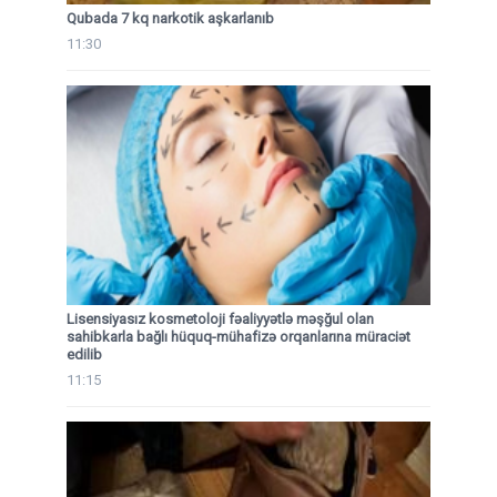
Qubada 7 kq narkotik aşkarlanıb
11:30
Lisensiyasız kosmetoloji fəaliyyətlə məşğul olan
sahibkarla bağlı hüquq-mühafizə orqanlarına müraciət
edilib
11:15