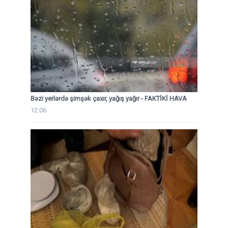
Bəzi yerlərdə şimşək çaxır, yağış yağır - FAKTİKİ HAVA
12:06