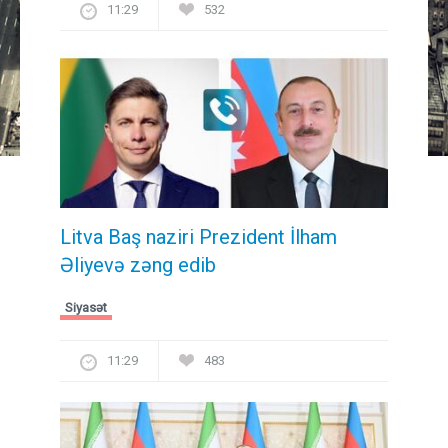
11:29
532
Litva Baş naziri Prezident İlham
Əliyevə zəng edib
Siyasət
11:29
483