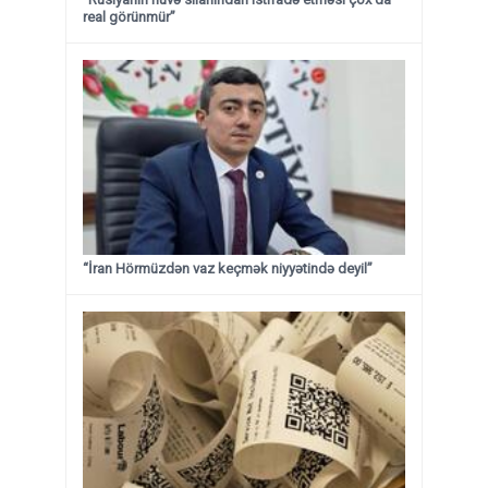
real görünmür”
“İran Hörmüzdən vaz keçmək niyyətində deyil”