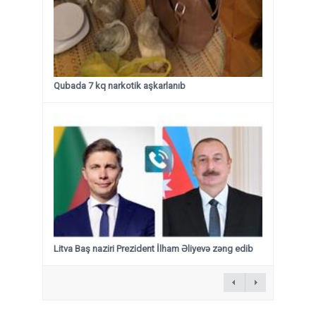
Qubada 7 kq narkotik aşkarlanıb
Litva Baş naziri Prezident İlham Əliyevə zəng edib