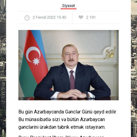
Güney Azərbaycan
Siyasət
2 Fevral 2022 15:40
2 191
Mədəniyyət
Müsahibə
İdman
Layihə
Gündəm
Cəmiyyət
Bu gün Azərbaycanda Gənclər Günü qeyd edilir.
Peşə etikası
Bu münasibətlə sizi və bütün Azərbaycan
gənclərini ürəkdən təbrik etmək istəyirəm.
Əlaqə