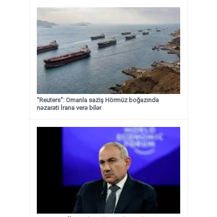
"Reuters": Omanla saziş Hörmüz boğazında
nəzarəti İrana verə bilər