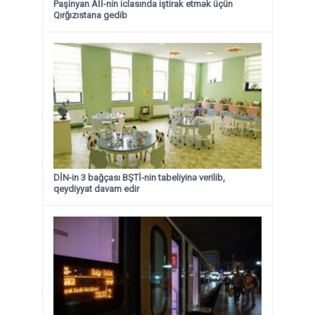
Paşinyan Aİİ-nin iclasında iştirak etmək üçün
Qırğızıstana gedib
DİN-in 3 bağçası BŞTİ-nin tabeliyinə verilib,
qeydiyyat davam edir