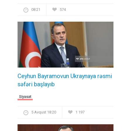
08:21
574
Ceyhun Bayramovun Ukraynaya rəsmi
səfəri başlayıb
Siyasət
5 Avqust 18:20
1 197