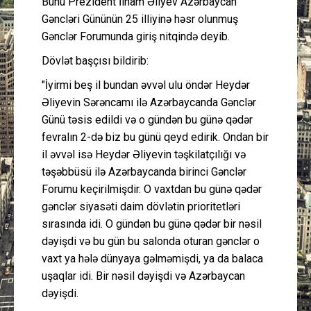
Bunu Prezident İlham Əliyev Azərbaycan
Gəncləri Gününün 25 illiyinə həsr olunmuş
Gənclər Forumunda giriş nitqində deyib.
Dövlət başçısı bildirib:
"İyirmi beş il bundan əvvəl ulu öndər Heydər
Əliyevin Sərəncamı ilə Azərbaycanda Gənclər
Günü təsis edildi və o gündən bu günə qədər
fevralın 2-də biz bu günü qeyd edirik. Ondan bir
il əvvəl isə Heydər Əliyevin təşkilatçılığı və
təşəbbüsü ilə Azərbaycanda birinci Gənclər
Forumu keçirilmişdir. O vaxtdan bu günə qədər
gənclər siyasəti daim dövlətin prioritetləri
sırasında idi. O gündən bu günə qədər bir nəsil
dəyişdi və bu gün bu salonda oturan gənclər o
vaxt ya hələ dünyaya gəlməmişdi, ya da balaca
uşaqlar idi. Bir nəsil dəyişdi və Azərbaycan
dəyişdi.