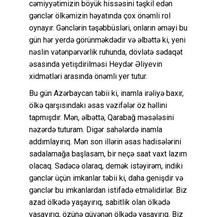
cəmiyyətimizin böyük hissəsini təşkil edən
gənclər ölkəmizin həyatında çox önəmli rol
oynayır. Gənclərin təşəbbüsləri, onların əməyi bu
gün hər yerdə görünməkdədir və əlbəttə ki, yeni
nəslin vətənpərvərlik ruhunda, dövlətə sədaqət
əsasında yetişdirilməsi Heydər Əliyevin
xidmətləri arasında önəmli yer tutur.
Bu gün Azərbaycan təbii ki, inamla irəliyə baxır,
ölkə qarşısındakı əsas vəzifələr öz həllini
tapmışdır. Mən, əlbəttə, Qarabağ məsələsini
nəzərdə tuturam. Digər sahələrdə inamla
addımlayırıq. Mən son illərin əsas hadisələrini
sadalamağa başlasam, bir neçə saat vaxt lazım
olacaq. Sadəcə olaraq, demək istəyirəm, indiki
gənclər üçün imkanlar təbii ki, daha genişdir və
gənclər bu imkanlardan istifadə etməlidirlər. Biz
azad ölkədə yaşayırıq, sabitlik olan ölkədə
yaşayırıq, özünə güvənən ölkədə yaşayırıq. Biz