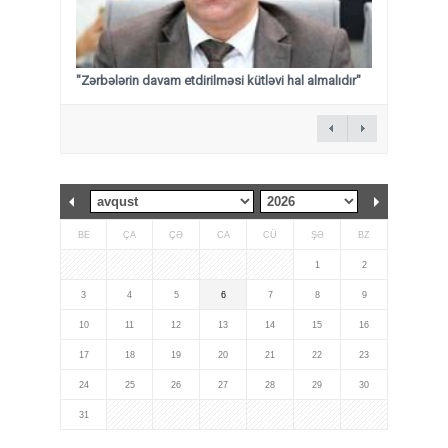
"Zərbələrin davam etdirilməsi kütləvi hal almalıdır"
BE
ÇA
ÇƏ
CA
CÜ
ŞƏ
BZ
1
2
3
4
5
6
7
8
9
10
11
12
13
14
15
16
17
18
19
20
21
22
23
24
25
26
27
28
29
30
31