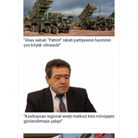
"Əsas səbəb "Patriot" raketi partiyasının həcminin
çox böyük olmasıdır"
“Azərbaycan regional enerji mərkəzi kimi mövqeyini
gücləndirməyə çalışır”