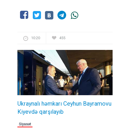
10:20
455
Ukraynalı həmkarı Ceyhun Bayramovu
Kiyevdə qarşılayıb
Siyasət