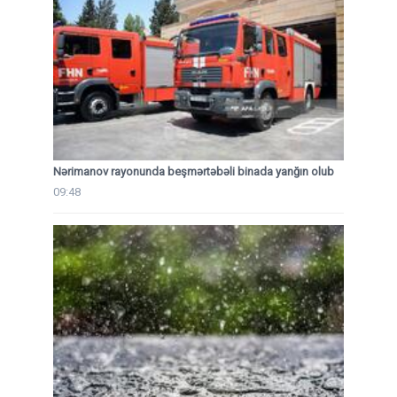
Nərimanov rayonunda beşmərtəbəli binada yanğın olub
09:48