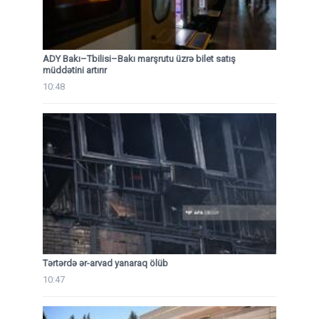
ADY Bakı–Tbilisi–Bakı marşrutu üzrə bilet satış
müddətini artırır
10:48
Tərtərdə ər-arvad yanaraq ölüb
10:47