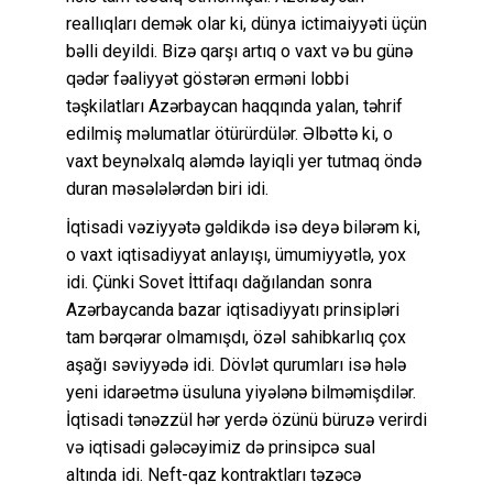
reallıqları demək olar ki, dünya ictimaiyyəti üçün
bəlli deyildi. Bizə qarşı artıq o vaxt və bu günə
qədər fəaliyyət göstərən erməni lobbi
təşkilatları Azərbaycan haqqında yalan, təhrif
edilmiş məlumatlar ötürürdülər. Əlbəttə ki, o
vaxt beynəlxalq aləmdə layiqli yer tutmaq öndə
duran məsələlərdən biri idi.
İqtisadi vəziyyətə gəldikdə isə deyə bilərəm ki,
o vaxt iqtisadiyyat anlayışı, ümumiyyətlə, yox
idi. Çünki Sovet İttifaqı dağılandan sonra
Azərbaycanda bazar iqtisadiyyatı prinsipləri
tam bərqərar olmamışdı, özəl sahibkarlıq çox
aşağı səviyyədə idi. Dövlət qurumları isə hələ
yeni idarəetmə üsuluna yiyələnə bilməmişdilər.
İqtisadi tənəzzül hər yerdə özünü büruzə verirdi
və iqtisadi gələcəyimiz də prinsipcə sual
altında idi. Neft-qaz kontraktları təzəcə