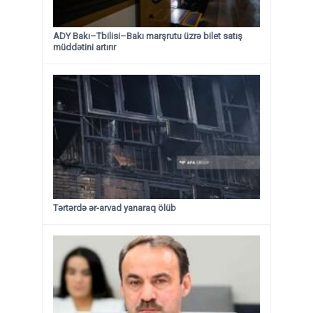
ADY Bakı–Tbilisi–Bakı marşrutu üzrə bilet satış
müddətini artırır
Tərtərdə ər-arvad yanaraq ölüb