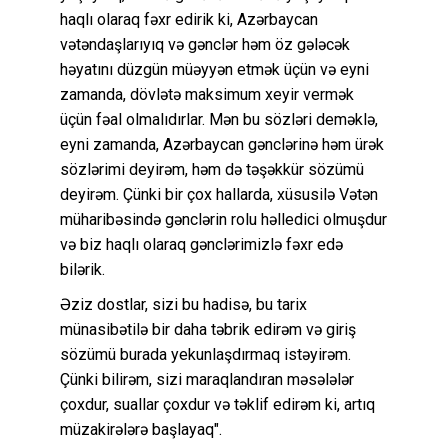
haqlı olaraq fəxr edirik ki, Azərbaycan
vətəndaşlarıyıq və gənclər həm öz gələcək
həyatını düzgün müəyyən etmək üçün və eyni
zamanda, dövlətə maksimum xeyir vermək
üçün fəal olmalıdırlar. Mən bu sözləri deməklə,
eyni zamanda, Azərbaycan gənclərinə həm ürək
sözlərimi deyirəm, həm də təşəkkür sözümü
deyirəm. Çünki bir çox hallarda, xüsusilə Vətən
müharibəsində gənclərin rolu həlledici olmuşdur
və biz haqlı olaraq gənclərimizlə fəxr edə
bilərik.
Əziz dostlar, sizi bu hadisə, bu tarix
münasibətilə bir daha təbrik edirəm və giriş
sözümü burada yekunlaşdırmaq istəyirəm.
Çünki bilirəm, sizi maraqlandıran məsələlər
çoxdur, suallar çoxdur və təklif edirəm ki, artıq
müzakirələrə başlayaq".