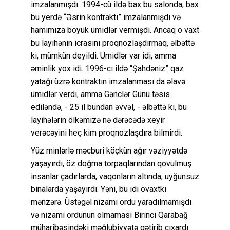
imzalanmışdı. 1994-cü ildə bax bu salonda, bax
bu yerdə “Əsrin kontraktı” imzalanmışdı və
hamımıza böyük ümidlər vermişdi. Ancaq o vaxt
bu layihənin icrasını proqnozlaşdırmaq, əlbəttə
ki, mümkün deyildi. Ümidlər var idi, amma
əminlik yox idi. 1996-cı ildə “Şahdəniz” qaz
yatağı üzrə kontraktın imzalanması da əlavə
ümidlər verdi, amma Gənclər Günü təsis
ediləndə, - 25 il bundan əvvəl, - əlbəttə ki, bu
layihələrin ölkəmizə nə dərəcədə xeyir
verəcəyini heç kim proqnozlaşdıra bilmirdi.
Yüz minlərlə məcburi köçkün ağır vəziyyətdə
yaşayırdı, öz doğma torpaqlarından qovulmuş
insanlar çadırlarda, vaqonların altında, uyğunsuz
binalarda yaşayırdı. Yəni, bu idi ovaxtkı
mənzərə. Üstəgəl nizami ordu yaradılmamışdı
və nizami ordunun olmaması Birinci Qarabağ
müharibəsindəki məğlubiyyətə gətirib çıxardı.