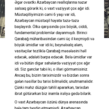
Əgər ovaxtkı Azərbaycan reallıqlarına nəzər
salsaq görərik ki, o vaxt vəziyyət çox ağır idi.
Müstəqilliyimizin cəmi 6 yaşı var idi,
Azərbaycan müstəqil həyata təzə-təzə
başlayırdı. Ölkə qarşısında çox böyük, ciddi,
fundamental problemlər dayanmışdı. Birinci
Qarabağ müharibəsindən cəmi üç il keçmişdi və
böyük ümidlər var idi ki, beynəlxalq aləm,
vasitəçilər tezliklə Qarabağ məsələsini həll
edəcək, ədaləti bərpa edəcək. Belə ümidlər var
idi və bütün digər sahələrdə vəziyyət çox ağır
idi. Siz gənclər təbii ki, o illəri görməmisiniz.
Ancaq bu, bizim tariximizdir və bizdən sonra
gələn nəsillər bu tarixi bilməlidir, unutmamalıdır.
Çünki məhz düzgün təhlil apararkən, tarixdən
ibrət götürərkən biz inamla irəliyə gedə bilərik.
O vaxt Azərbaycan özünü dünya arenasında
hələ tam təsdiq etməmişdi. Azərbaycan