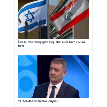
İsrail-Livan danışıqları avqustun 6-da bərpa oluna
bilər
“KTMT-də Ermənistan düyünü”