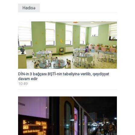
Hadisə
DİN-in 3 bağçası BŞTİ-nin tabeliyinə verilib, qeydiyyat
davam edir
10:49