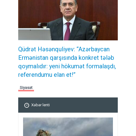
Qüdrət Həsənquliyev: “Azərbaycan
Ermənistan qarşısında konkret tələb
qoymalıdır: yeni hökumət formalaşdı,
referendumu elan et!”
Siyasət
Xəbər lenti