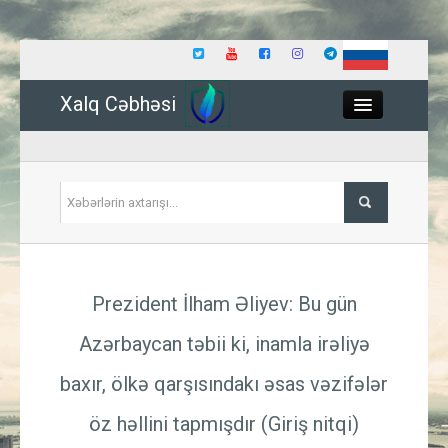
Xalq Cəbhəsi
Close
Siyasət
Prezident İlham Əliyev: Bu gün
İqtisadiyyat
Azərbaycan təbii ki, inamla irəliyə
Dünya
baxır, ölkə qarşısındakı əsas vəzifələr
Hadisə
öz həllini tapmışdır (Giriş nitqi)