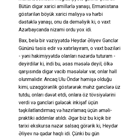
Bütün digər xarici amillərlə yanaşı, Ermənistana
göstərilən böyük xarici maliyyə və hərbi
dəstəklə yanaşı, onu da deməliyik ki, o vaxt
Azərbaycanda nizami ordu yox idi.
Bax, belə bir vəziyyətdə Heydər Əliyev Gənclər
Gününü təsis edir və xatırlayıram, o vaxt bəziləri
- yəni hakimiyyətdə olanları nəzərdə tuturam -
deyirdilər ki, indi bu, əsas məsələ deyil, ölkə
qarşısında digər vacib məsələlər var, onlar həll
olunmalıdır. Ancaq Ulu Öndər həmişə olduğu
kimi, uzaqgörənlik göstərərək məhz gənclərə üz
tutdu, onları dəvət etdi, onlara öz tövsiyələrini
verdi və gəncləri gələcək inkişaf üçün
təşkilatlandırmaq və hazırlamaq üçün əməli-
praktiki addımlar atıldı. Əgər biz bu kiçik bir
tarixi ekskursa nəzər salsaq görərik ki, Heydər
Əliyev nə qədər haqlı idi. Çünki bu gün