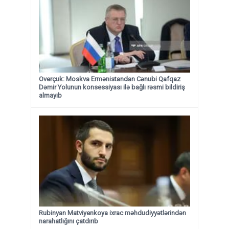
Overçuk: Moskva Ermənistandan Cənubi Qafqaz
Dəmir Yolunun konsessiyası ilə bağlı rəsmi bildiriş
almayıb
Rubinyan Matviyenkoya ixrac məhdudiyyətlərindən
narahatlığını çatdırıb