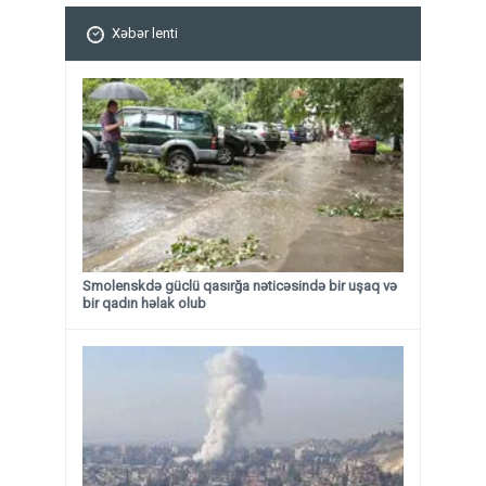
Xəbər lenti
Smolenskdə güclü qasırğa nəticəsində bir uşaq və
bir qadın həlak olub