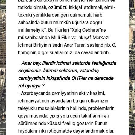
tətikdə olmalı, özümüzü inkişaf etdirməli, elmi-
texniki yeniliklərdən geri qalmamalı, hərb
sahəsində bütün mümkün uğurlara doğru
irəliləməliyik”. Bu fikirləri “Xalq Cəbhəsi”nə
müsahibəsində Milli Fikir və İnkişaf Mərkəzi
İctimai Birliyinin sədri Anar Turan səsləndirib. O,
həmçinin digər suallarımızı da cavablandırıb.
–Anar bəy, illərdir ictimai sektorda fəallığınızla
seçilirsiniz. İctimai sektorun, vətəndaş
cəmiyyətinin inkişafında QHT-lər nə dərəcədə
rol oynayır ?
–Azərbaycanda cəmiyyətinin aktiv kəsimi,
ictimaiyyət nümayəndələri bu gün ölkəmizin
taleyüklü məsələlələrinin həllində, problemlərin
qoyulmasında, çıxış yolu üçün təkliflərin irəli
sürülməsində xüsusi fəallıq göstərir. Bunun
faydalarını iki istiqamətdə dəyərləndirmək olar.