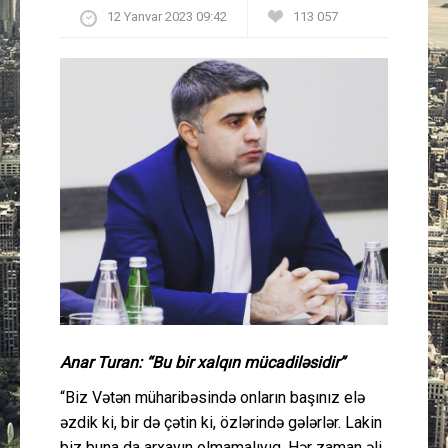
12 Yanvar 2023 09:42
113 057
Güney Azərbaycan
Mədəniyyət
Müsahibə
İdman
Layihə
Gündəm
Cəmiyyət
Anar Turan: “Bu bir xalqın mücadiləsidir”
Peşə etikası
“Biz Vətən müharibəsində onların başınız elə
əzdik ki, bir də çətin ki, özlərində gələrlər. Lakin
Əlaqə
biz buna da arxayın olmamalıyıq. Hər zaman əli