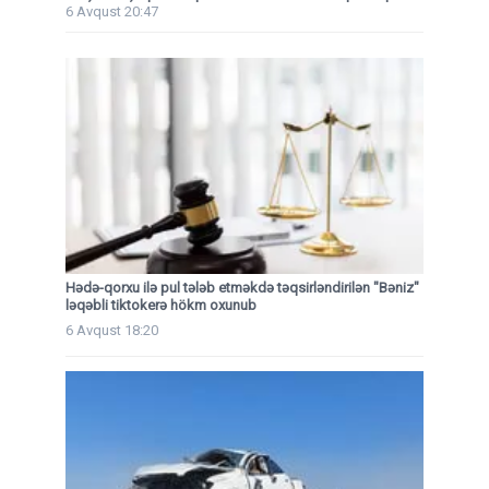
6 Avqust 20:47
Hədə-qorxu ilə pul tələb etməkdə təqsirləndirilən "Bəniz"
ləqəbli tiktokerə hökm oxunub
6 Avqust 18:20