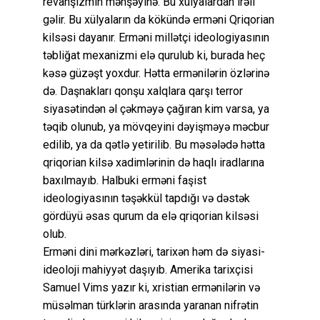
revanşizmin mənşəyinə. Bu xülyalardan irəli
gəlir. Bu xülyaların da kökündə erməni Qriqorian
kilsəsi dayanır. Erməni millətçi ideologiyasının
təbliğat mexanizmi elə qurulub ki, burada heç
kəsə güzəşt yoxdur. Hətta ermənilərin özlərinə
də. Daşnakları qonşu xalqlara qarşı terror
siyasətindən əl çəkməyə çağıran kim varsa, ya
təqib olunub, ya mövqeyini dəyişməyə məcbur
edilib, ya da qətlə yetirilib. Bu məsələdə hətta
qriqorian kilsə xadimlərinin də haqlı iradlarına
baxılmayıb. Halbuki erməni faşist
ideologiyasının təşəkkül tapdığı və dəstək
gördüyü əsas qurum da elə qriqorian kilsəsi
olub.
Erməni dini mərkəzləri, tarixən həm də siyasi-
ideoloji mahiyyət daşıyıb. Amerika tarixçisi
Samuel Vims yazır ki, xristian ermənilərin və
müsəlman türklərin arasında yaranan nifrətin