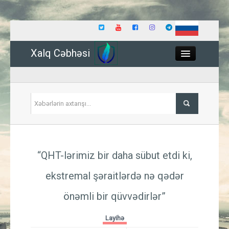
Xalq Cəbhəsi
Close
Siyasət
“QHT-lərimiz bir daha sübut etdi ki,
İqtisadiyyat
ekstremal şəraitlərdə nə qədər
Dünya
önəmli bir qüvvədirlər”
Hadisə
Layihə