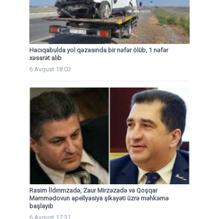
Hacıqabulda yol qəzasında bir nəfər ölüb, 1 nəfər
xəsarət alıb
6 Avqust 18:03
Rasim İldırımzadə, Zaur Mirzəzadə və Qoşqar
Məmmədovun apellyasiya şikayəti üzrə məhkəmə
başlayıb
6 Avqust 17:31