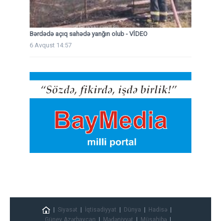
Bərdədə açıq sahədə yanğın olub - VİDEO
6 Avqust 14:57
Siyasət
İqtisadiyyat
Dünya
Hadisə
Güney Azərbaycan
Mədəniyyət
Müsahibə