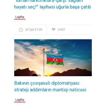
“İdman narkotiklərə qarşı: sağlam
həyatı seç!” layihəsi uğurla başa çatıb
Layihə
22 İyul 21:05
5 607
Bakının çoxşaxəli diplomatiyası:
strateji addımların məntiqi nəticəsi
Layihə