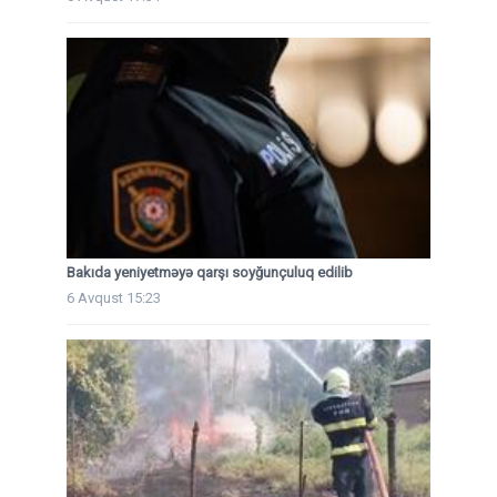
Bakıda yeniyetməyə qarşı soyğunçuluq edilib
6 Avqust 15:23