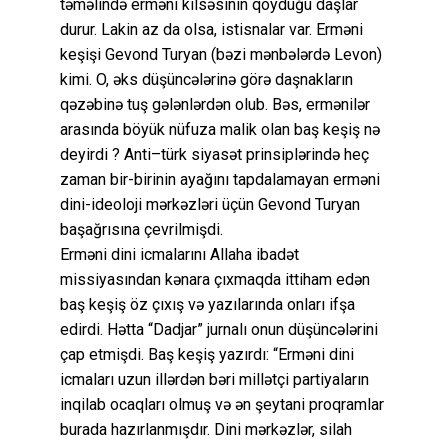
təməlində erməni kilsəsinin qoyduğu daşlar
durur. Lakin az da olsa, istisnalar var. Erməni
keşişi Gevond Turyan (bəzi mənbələrdə Levon)
kimi. O, əks düşüncələrinə görə daşnakların
qəzəbinə tuş gələnlərdən olub. Bəs, ermənilər
arasında böyük nüfuza malik olan baş keşiş nə
deyirdi ? Anti–türk siyasət prinsiplərində heç
zaman bir-birinin ayağını tapdalamayan erməni
dini-ideoloji mərkəzləri üçün Gevond Turyan
başağrısına çevrilmişdi.
Erməni dini icmalarını Allaha ibadət
missiyasından kənara çıxmaqda ittiham edən
baş keşiş öz çıxış və yazılarında onları ifşa
edirdi. Hətta “Dadjar” jurnalı onun düşüncələrini
çap etmişdi. Baş keşiş yazırdı: “Erməni dini
icmaları uzun illərdən bəri millətçi partiyaların
inqilab ocaqları olmuş və ən şeytani proqramlar
burada hazırlanmışdır. Dini mərkəzlər, silah