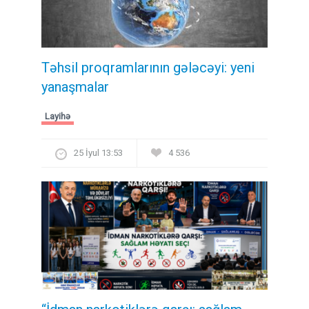
Təhsil proqramlarının gələcəyi: yeni
yanaşmalar
Layihə
25 İyul 13:53
4 536