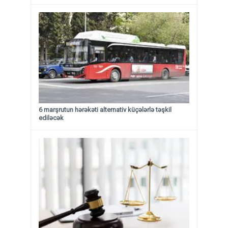
6 marşrutun hərəkəti alternativ küçələrlə təşkil
ediləcək