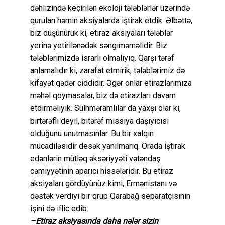
dəhlizində keçirilən ekoloji tələblərlər üzərində
qurulan həmin aksiyalarda iştirak etdik. Əlbəttə,
biz düşünürük ki, etiraz aksiyaları tələblər
yerinə yetirilənədək səngiməməlidir. Biz
tələblərimizdə israrlı olmalıyıq. Qarşı tərəf
anlamalıdır ki, zarafat etmirik, tələblərimiz də
kifayət qədər ciddidir. Əgər onlar etirazlarımıza
məhəl qoymasalar, biz də etirazları davam
etdirməliyik. Sülhməramlılar da yaxşı olar ki,
birtərəfli deyil, bitərəf missiya daşıyıcısı
olduğunu unutmasınlar. Bu bir xalqın
mücadiləsidir desək yanılmarıq. Orada iştirak
edənlərin mütləq əksəriyyəti vətəndaş
cəmiyyətinin aparıcı hissələridir. Bu etiraz
aksiyaları gördüyünüz kimi, Ermənistanı və
dəstək verdiyi bir qrup Qarabağ separatçısının
işini də iflic edib.
–Etiraz aksiyasında daha nələr sizin