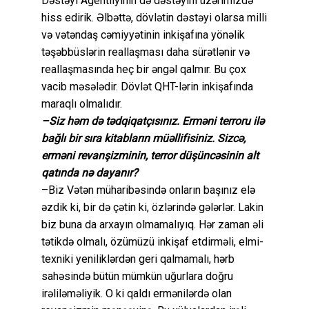
Dəstəyi Agentliyinin də dəstəyini üzərimizdə
hiss edirik. Əlbəttə, dövlətin dəstəyi olarsa milli
və vətəndaş cəmiyyətinin inkişafına yönəlik
təşəbbüslərin reallaşması daha sürətlənir və
reallaşmasında heç bir əngəl qalmır. Bu çox
vacib məsələdir. Dövlət QHT-lərin inkişafında
maraqlı olmalıdır.
–Siz həm də tədqiqatçısınız. Erməni terroru ilə
bağlı bir sıra kitabların müəllifisiniz. Sizcə,
erməni revanşizminin, terror düşüncəsinin alt
qatında nə dayanır?
–Biz Vətən müharibəsində onların başınız elə
əzdik ki, bir də çətin ki, özlərində gələrlər. Lakin
biz buna da arxayın olmamalıyıq. Hər zaman əli
tətikdə olmalı, özümüzü inkişaf etdirməli, elmi-
texniki yeniliklərdən geri qalmamalı, hərb
sahəsində bütün mümkün uğurlara doğru
irəliləməliyik. O ki qaldı ermənilərdə olan