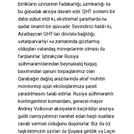
birliklərin üzvlərinin fədakarlığı, əzmkarlığı ilə
bu günədək aksiya davam edir. QHT sistemi bir
daha sübut etdi ki, ekstremal şəraitlərdə nə
qədər önəmli bir qüvvədir. Sevindirici haldrı ki,
Azərbaycan QHT-ləri dövlətə bağlılığı,
vətənpərvərliyi və zamanında göstərmiş
olduqları vətəndaş mövqelərinin olması ilə
fərqlənirlər. İştirakçılar Rusiya
sülhməramlılarından beynəlxalq hüquq
baxımından qanuni torpaqlarımız olan
Qarabağın dağlıq ərazilərində ətraf mühitin
monitorinqi üçün ekoloqlarımıza şərait
yaradılmasını tələb edirlər. Rusiya sülhməramlı
kontingentinin komandanı, general-mayor
Andrey Volkovun aksiyaların keçirildiyi əraziyə
gəlib cəmiyyətimizi narahat edən haqlı suallara
cavab verməli olduğunu düşünürlər. Biz də öz
təşkilatımızın üzvləri ilə Şuşaya getdik və Laçın