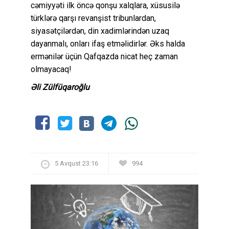
cəmiyyəti ilk öncə qonşu xalqlara, xüsusilə
türklərə qarşı revanşist tribunlardan,
siyasətçilərdən, din xadimlərindən uzaq
dayanmalı, onları ifaş etməlidirlər. Əks halda
ermənilər üçün Qafqazda nicat heç zaman
olmayacaq!
Əli Zülfüqaroğlu
5 Avqust 23:16
994