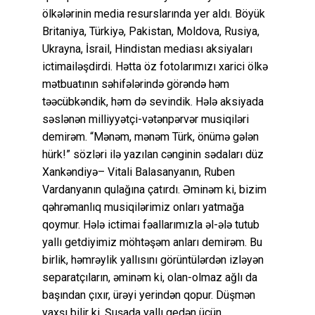
ölkələrinin media resurslarında yer aldı. Böyük
Britaniya, Türkiyə, Pakistan, Moldova, Rusiya,
Ukrayna, İsrail, Hindistan mediası aksiyaları
ictimailəşdirdi. Hətta öz fotolarımızı xarici ölkə
mətbuatının səhifələrində görəndə həm
təəcübkəndik, həm də sevindik. Hələ aksiyada
səslənən milliyyətçi-vətənpərvər musiqiləri
demirəm. “Mənəm, mənəm Türk, önümə gələn
hürk!” sözləri ilə yazılan cənginin sədaları düz
Xankəndiyə– Vitali Balasanyanın, Ruben
Vardanyanın qulağına çatırdı. Əminəm ki, bizim
qəhrəmanlıq musiqilərimiz onları yatmağa
qoymur. Hələ ictimai fəallarımızla əl-ələ tutub
yallı getdiyimiz möhtəşəm anları demirəm. Bu
birlik, həmrəylik yallısını görüntülərdən izləyən
separatçıların, əminəm ki, olan-olmaz ağlı da
başından çıxır, ürəyi yerindən qopur. Düşmən
yaxşı bilir ki, Şuşada yallı gedən üçün