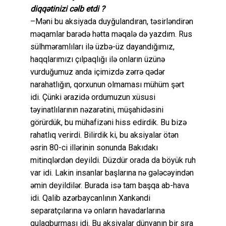
diqqətinizi cəlb etdi ?
–Məni bu aksiyada duyğulandıran, təsirləndirən
məqamlar barədə hətta məqalə də yazdım. Rus
sülhməramlıları ilə üzbə-üz dayandığımız,
haqqlarımızı çılpaqlığı ilə onların üzünə
vurduğumuz anda içimizdə zərrə qədər
narahatlığın, qorxunun olmaması mühüm şərt
idi. Çünki ərazidə ordumuzun xüsusi
təyinatlılarının nəzarətini, müşahidəsini
görürdük, bu mühafizəni hiss edirdik. Bu bizə
rahatlıq verirdi. Bilirdik ki, bu aksiyalar ötən
əsrin 80-ci illərinin sonunda Bakıdakı
mitinqlərdən deyildi. Düzdür orada da böyük ruh
var idi. Lakin insanlar başlarına nə gələcəyindən
əmin deyildilər. Burada isə tam başqa ab-hava
idi. Qalib azərbaycanlının Xankəndi
separatçılarına və onların havadarlarına
qulaqburması idi. Bu aksiyalar dünyanın bir sıra