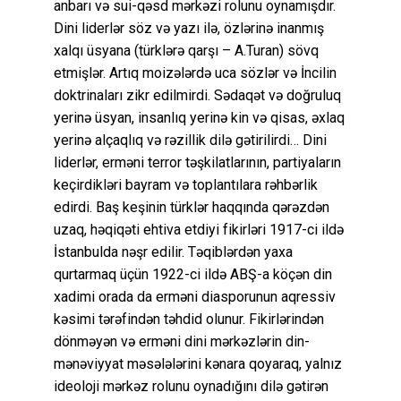
anbarı və sui-qəsd mərkəzi rolunu oynamışdır.
Dini liderlər söz və yazı ilə, özlərinə inanmış
xalqı üsyana (türklərə qarşı – A.Turan) sövq
etmişlər. Artıq moizələrdə uca sözlər və İncilin
doktrinaları zikr edilmirdi. Sədaqət və doğruluq
yerinə üsyan, insanlıq yerinə kin və qisas, əxlaq
yerinə alçaqlıq və rəzillik dilə gətirilirdi… Dini
liderlər, erməni terror təşkilatlarının, partiyaların
keçirdikləri bayram və toplantılara rəhbərlik
edirdi. Baş keşinin türklər haqqında qərəzdən
uzaq, həqiqəti ehtiva etdiyi fikirləri 1917-ci ildə
İstanbulda nəşr edilir. Təqiblərdən yaxa
qurtarmaq üçün 1922-ci ildə ABŞ-a köçən din
xadimi orada da erməni diasporunun aqressiv
kəsimi tərəfindən təhdid olunur. Fikirlərindən
dönməyən və erməni dini mərkəzlərin din-
mənəviyyat məsələlərini kənara qoyaraq, yalnız
ideoloji mərkəz rolunu oynadığını dilə gətirən