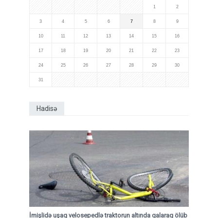
1
2
3
4
5
6
7
8
9
10
11
12
13
14
15
16
17
18
19
20
21
22
23
24
25
26
27
28
29
30
31
Hadisə
İmişlidə uşaq velosepedlə traktorun altında qalaraq ölüb