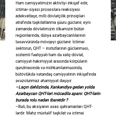
Həm cəmiyyətimizin aktivliyi inkişaf edir,
ictimai-siyasi proseslərə reaksiyası
adekvatlaşır, milli dövlətçilik prinsipləri
ətrafında təşkilatlanma şüuru güclənir, eyni
zamanda dövlətimizin ölkəmizin bütün
regionlarında, dünya azərbaycanlılarının
təsəvvüründə mövqeyi güclənir. İctimai
sektorun, QHT – instutlarının güclənməsi,
sistemli fəaliyyəti həm də xalq-dövlət,
cəmiyyət-hakimiyyət arasında körpülərin
qurulmasında və möhkəmlənməsində,
bütövlükdə vətəndaş cəmiyyətinin inkişafında
əvəzolunmaz əhəmiyyət daşıyır.
–Laçın dəhlizində, Xankəndiyə gedən yolda
Azərbaycan QHT-ləri mücadilə aparır. QHT-lərin
burada rolu nədən ibarətdir ?
–Bəli, bu aksiyanın əsas qəhrəmanları QHT-
lərdir. Məhz müxtəlif təşkilat və ictimai