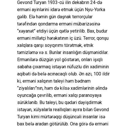
Gevond Turyan 1933-cü ilin dekabrın 24-də
erməni ayinlərini idarə etmək üçün Nyu-Yorka
gəlib. Elə həmin gün daşnak terrorçular
tərəfindən qondarma erməni mübarizəsinə
“xəyanət” etdiyi üçün qətlə yetirilib. Bax, budur
erməni millətçi hərəkatının iç üzü. Terror, qonşu
xalqlara qarşı soyqırımı törətmək, etnik
təmizləmə və s. Bunlar insanlığın düşmənidilər.
Ermənilərə düzgün yol göstərən, onları işıqlı
sabaha çıxarmaq istəyən nüfuzlu din xadiminin
aqibəti də belə acınacaqlı olub. Ən azı, 100 ildir
ki, erməni xalqının taleyi həm bədnam
“ziyalıları”nın, həm də kilsə xadimlərinin əlində
oyuncağa çevrilib, erməni xalqı paranoyaya
sürüklənib. Bu taleyi, bu qədəri dəyişdirmək
istəyən, xülyalarla reallıqları ayıra bilən Gevond
Turyan kimi mürtərəqqi düşüncəli insanlar isə
bax belə aradan götürülüb. Ona görə də erməni