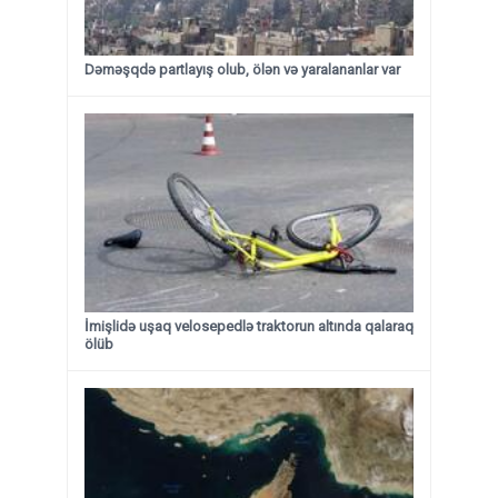
Dəməşqdə partlayış olub, ölən və yaralananlar var
İmişlidə uşaq velosepedlə traktorun altında qalaraq
ölüb