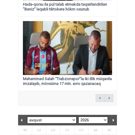
Hədə-qorxu ilə pul tələb etməkdə təqsirləndirilən
"Bəniz" ləqəbli tiktokerə hökm oxunub
Məhəmməd Salah “Trabzonspor”la iki illik müqavilə
imzalayıb, mövsümə 17 mln. avro qazanacaq
BE
ÇA
ÇƏ
CA
CÜ
ŞƏ
BZ