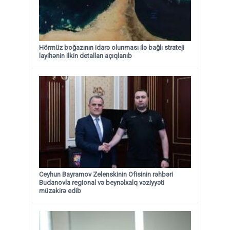
Hörmüz boğazının idarə olunması ilə bağlı strateji
layihənin ilkin detalları açıqlanıb
Ceyhun Bayramov Zelenskinin Ofisinin rəhbəri
Budanovla regional və beynəlxalq vəziyyəti
müzakirə edib