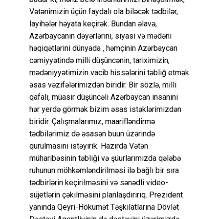
Vətənimizin üçün faydalı ola biləcək tədbilər,
layihələr həyata keçirək. Bundan əlavə,
Azərbaycanın dəyərlərini, siyasi və mədəni
həqiqətlərini dünyada , həmçinin Azərbaycan
cəmiyyətində milli düşüncənin, tariximizin,
mədəniyyətimizin vacib hissələrini təbliğ etmək
əsas vəzifələrimizdən biridir. Bir sözlə, milli
qafalı, müasir düşüncəli Azərbaycan insanını
hər yerdə görmək bizim əsas istəklərimizdən
biridir. Çalışmalarımız, maarifləndirmə
tədbilərimiz də əsasən buun üzərində
qurulmasını istəyirik. Hazırda Vətən
müharibəsinin təbliği və şüurlarımızda qələbə
ruhunun möhkəmləndirilməsi ilə bağlı bir sıra
tədbirlərin keçirilməsini və sənədli video-
süjetlərin çəkilməsini planlaşdırırıq. Prezident
yanında Qeyri-Hökumət Təşkilatlarına Dövlət