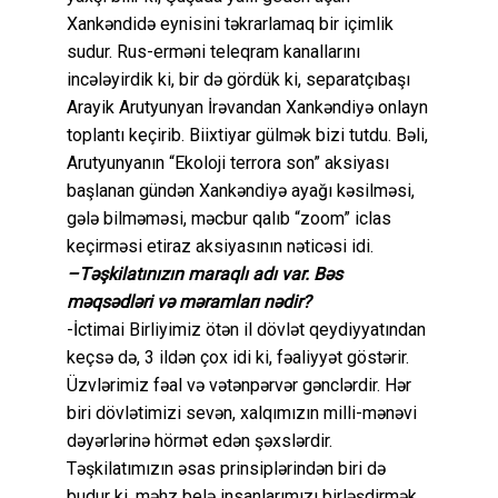
Xankəndidə eynisini təkrarlamaq bir içimlik
sudur. Rus-erməni teleqram kanallarını
incələyirdik ki, bir də gördük ki, separatçıbaşı
Arayik Arutyunyan İrəvandan Xankəndiyə onlayn
toplantı keçirib. Biixtiyar gülmək bizi tutdu. Bəli,
Arutyunyanın “Ekoloji terrora son” aksiyası
başlanan gündən Xankəndiyə ayağı kəsilməsi,
gələ bilməməsi, məcbur qalıb “zoom” iclas
keçirməsi etiraz aksiyasının nəticəsi idi.
–Təşkilatınızın maraqlı adı var. Bəs
məqsədləri və məramları nədir?
-İctimai Birliyimiz ötən il dövlət qeydiyyatından
keçsə də, 3 ildən çox idi ki, fəaliyyət göstərir.
Üzvlərimiz fəal və vətənpərvər gənclərdir. Hər
biri dövlətimizi sevən, xalqımızın milli-mənəvi
dəyərlərinə hörmət edən şəxslərdir.
Təşkilatımızın əsas prinsiplərindən biri də
budur ki, məhz belə insanlarımızı birləşdirmək,