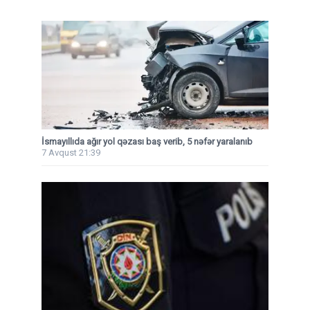
İsmayıllıda ağır yol qəzası baş verib, 5 nəfər yaralanıb
7 Avqust 21:39