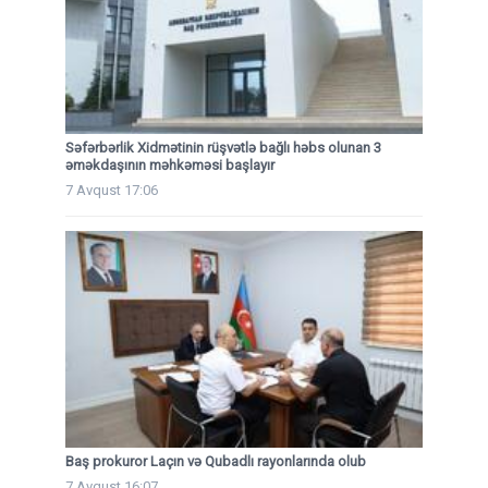
Səfərbərlik Xidmətinin rüşvətlə bağlı həbs olunan 3
əməkdaşının məhkəməsi başlayır
7 Avqust 17:06
Baş prokuror Laçın və Qubadlı rayonlarında olub
7 Avqust 16:07