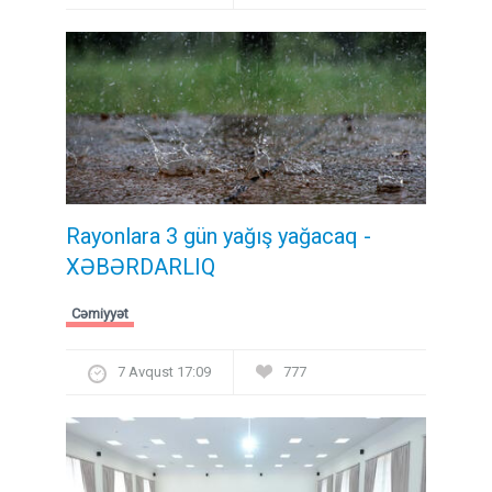
Rayonlara 3 gün yağış yağacaq -
XƏBƏRDARLIQ
Cəmiyyət
7 Avqust 17:09
777