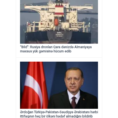
“Bild”: Rusiya dronları Qara dənizdə Almaniyaya
məxsus yük gəmisinə hücum edib
Ərdoğan Türkiyə-Pakistan-Səudiyyə Ərəbistanı hərbi
ittifaqının heç bir ölkəni hədəf almadığını bildirib