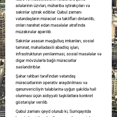
ailələrinin üzvləri, müharibə iştirakçıları və
sakinlər iştirak ediblər. Qəbul zamanı
vətəndaşların müraciət və təklifləri dinlənilib,
onları narahat edən məsələlər ətrafında
müzakirələr aparılıb.
Sakinlər əsasən məşğulluq imkanları, sosial
təminat, məhəllədaxili abadlıq işləri,
infrastrukturun yenilənməsi, sosial məsələlər və
digər mövzularla bağlı müraciətlər
səsləndiriblər.
Şəhər rəhbəri tərəfindən vətəndaş
müraciətlərinin operativ araşdırılması və
qanunvericiliyin tələblərinə uyğun şəkildə həll
olunması üçün aidiyyəti təşkilatlara konkret
göstərişlər verilib.
Qəbul zamanı qeyd olunub ki, Sumqayıtda