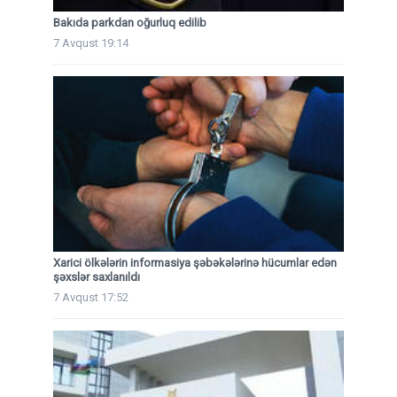
Bakıda parkdan oğurluq edilib
7 Avqust 19:14
Xarici ölkələrin informasiya şəbəkələrinə hücumlar edən
şəxslər saxlanıldı
7 Avqust 17:52