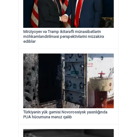
Mirziyoyev və Tramp ikitərəfli münasibətlərin
möhkəmləndirilməsi perspektivlərini müzakirə
ediblər
Türkiyənin yük gəmisi Novorossiysk yaxınlığında
PUA hücumuna məruz qalıb