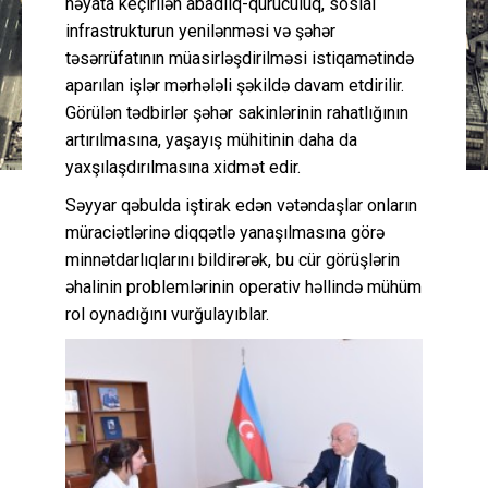
həyata keçirilən abadlıq-quruculuq, sosial
infrastrukturun yenilənməsi və şəhər
təsərrüfatının müasirləşdirilməsi istiqamətində
aparılan işlər mərhələli şəkildə davam etdirilir.
Görülən tədbirlər şəhər sakinlərinin rahatlığının
artırılmasına, yaşayış mühitinin daha da
yaxşılaşdırılmasına xidmət edir.
Səyyar qəbulda iştirak edən vətəndaşlar onların
müraciətlərinə diqqətlə yanaşılmasına görə
minnətdarlıqlarını bildirərək, bu cür görüşlərin
əhalinin problemlərinin operativ həllində mühüm
rol oynadığını vurğulayıblar.