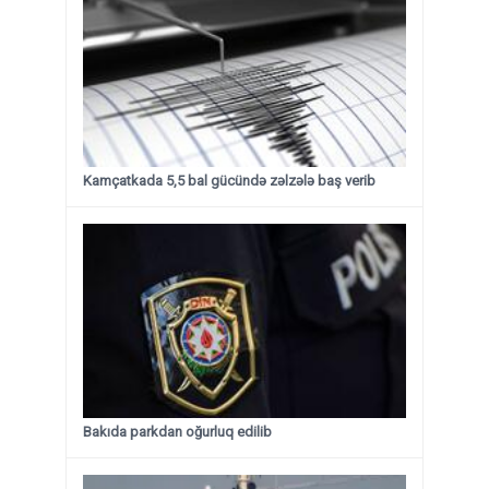
Kamçatkada 5,5 bal gücündə zəlzələ baş verib
Bakıda parkdan oğurluq edilib