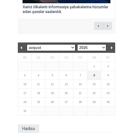
Xarici ölkələrin informasiya şəbəkələrinə hücumlar
edən şəxslər saxlanıldı
BE
ÇA
ÇƏ
CA
CÜ
ŞƏ
BZ
1
2
3
4
5
6
7
8
9
10
11
12
13
14
15
16
17
18
19
20
21
22
23
24
25
26
27
28
29
30
31
Hadisə