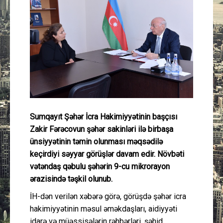
Güney Azərbaycan
Mədəniyyət
Müsahibə
İdman
Layihə
Sumqayıt Şəhər İcra Hakimiyyətinin başçısı
Zakir Fərəcovun şəhər sakinləri ilə birbaşa
Gündəm
ünsiyyətinin təmin olunması məqsədilə
keçirdiyi səyyar görüşlər davam edir. Növbəti
Cəmiyyət
vətəndaş qəbulu şəhərin 9-cu mikrorayon
ərazisində təşkil olunub.
Peşə etikası
İH-dən verilən xəbərə görə, görüşdə şəhər icra
hakimiyyətinin məsul əməkdaşları, aidiyyəti
Əlaqə
idarə və müəssisələrin rəhbərləri, şəhid