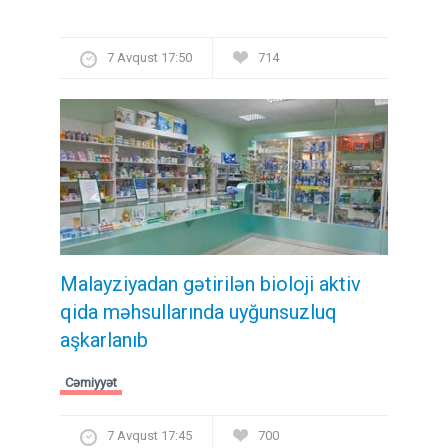
7 Avqust 17:50
714
Malayziyadan gətirilən bioloji aktiv
qida məhsullarında uyğunsuzluq
aşkarlanıb
Cəmiyyət
7 Avqust 17:45
700