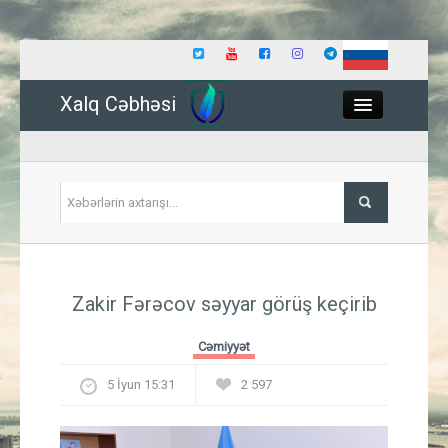
Xalq Cəbhəsi
Close
Siyasət
Zakir Fərəcov səyyar görüş keçirib
İqtisadiyyat
Cəmiyyət
Dünya
5 İyun 15:31
2 597
Hadisə