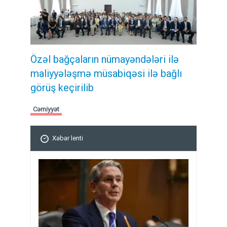
Özəl bağçaların nümayəndələri ilə
maliyyələşmə müsabiqəsi ilə bağlı
görüş keçirilib
Cəmiyyət
Xəbər lenti