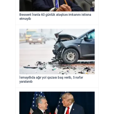
Bessent İranla 60 günlük atəşkəs imkanını istisna
etməyib
İsmayıllıda ağır yol qəzası baş verib, 5 nəfər
yaralanıb