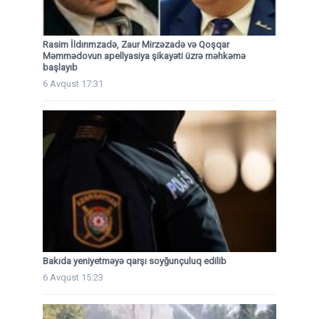
Rasim İldırımzadə, Zaur Mirzəzadə və Qoşqar
Məmmədovun apellyasiya şikayəti üzrə məhkəmə
başlayıb
6 Avqust 17:31
Bakıda yeniyetməyə qarşı soyğunçuluq edilib
6 Avqust 15:23