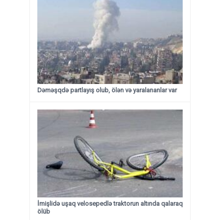
Dəməşqdə partlayış olub, ölən və yaralananlar var
İmişlidə uşaq velosepedlə traktorun altında qalaraq
ölüb