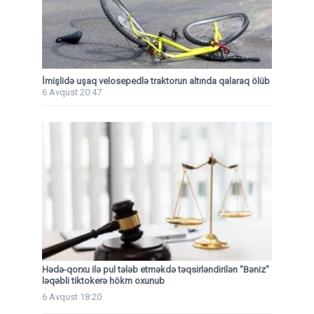
İmişlidə uşaq velosepedlə traktorun altında qalaraq ölüb
6 Avqust 20:47
Hədə-qorxu ilə pul tələb etməkdə təqsirləndirilən "Bəniz"
ləqəbli tiktokerə hökm oxunub
6 Avqust 18:20