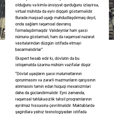
olduğunu və kimlə ünsiyyət qurduğunu izləyirsə,
virtual mühitdə də eyni diqqəti göstərməlidir.
Burada məqsəd uşağı məhdudlaşdırmaq deyil,
onda sağlam rəqəmsal davranış
formalaşdırmaqdır. Valideynlər həm şəxsi
nümunə göstərməli, həm də rəqəmsal nəzarət
vasitələrindən düzgün istifadə etməyi
bacarmalıdırlar”.
Ekspert hesab edir ki, dövlətin də bu
istiqamətdə üzərinə mühüm vəzifələr düşür:
“Dövlət uşaqların şəxsi məlumatlarının
qorunmasını və zərərli məzmunların qarşısının
alınmasını təmin edən hüquqi mexanizmləri
daha da gücləndirməlidir. Eyni zamanda,
rəqəmsal təhlükəsizlik təhsil proqramlarının
ayrılmaz hissəsinə çevrilməlidir. Məktəblərdə
şagirdlərə yalnız texnologiyadan istifadə