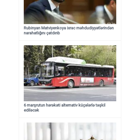
Rubinyan Matviyenkoya ixrac məhdudiyyətlərindən
narahatlığını çatdırıb
6 marşrutun hərəkəti alternativ küçələrlə təşkil
ediləcək