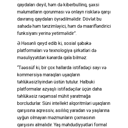
qaydaları deyil, həm də kiberbullinq, şəxsi
məlumatların qorunması və onlayn risklərə qarşı
davranış qaydaları öyrədilməlidir. Dövlət bu
sahədə həm tənzimləyici, həm də maarifləndirici
funksiyanı yerinə yetirməlidir”.
Ə.Həsənli qeyd edib ki, sosial şəbəkə
platformaları və texnologiya şirkətləri də
məsuliyyətdən kənarda qala bilməz:
“Təəssüf ki, bir çox hallarda istifadəçi sayı və
kommersiya maraqları uşaqların
təhlükəsizliyindən üstün tutulur. Halbuki
platformalar azyaşlı istifadəçilər üçün daha
təhlükəsiz rəqəmsal mühit yaratmağa
borcludurlar. Süni intellekt alqoritmləri uşaqların
qarşısına aqressiv, asılılıq yaradan və yaşlarına
uyğun olmayan məzmunların çıxmasının
qarşısını almalıdır. Yaş məhdudiyyətləri formal