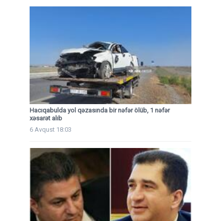
Hacıqabulda yol qəzasında bir nəfər ölüb, 1 nəfər
xəsarət alıb
6 Avqust 18:03