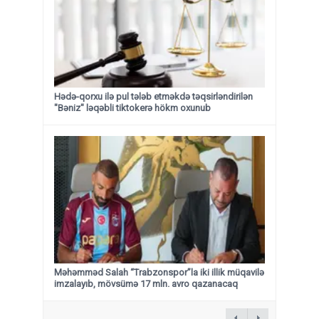
Hədə-qorxu ilə pul tələb etməkdə təqsirləndirilən
"Bəniz" ləqəbli tiktokerə hökm oxunub
Məhəmməd Salah “Trabzonspor”la iki illik müqavilə
imzalayıb, mövsümə 17 mln. avro qazanacaq