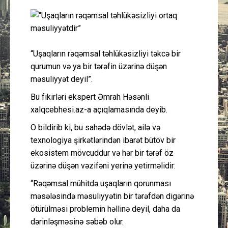
Güney Azərbaycan
Mədəniyyət
“Uşaqların rəqəmsal təhlükəsizliyi təkcə bir
Müsahibə
qurumun və ya bir tərəfin üzərinə düşən
məsuliyyət deyil”.
İdman
Bu fikirləri ekspert Əmrah Həsənli
xalqcebhesi.az-a açıqlamasında deyib.
Layihə
O bildirib ki, bu sahədə dövlət, ailə və
texnologiya şirkətlərindən ibarət bütöv bir
Gündəm
ekosistem mövcuddur və hər bir tərəf öz
üzərinə düşən vəzifəni yerinə yetirməlidir:
Cəmiyyət
“Rəqəmsal mühitdə uşaqların qorunması
Peşə etikası
məsələsində məsuliyyətin bir tərəfdən digərinə
ötürülməsi problemin həllinə deyil, daha da
dərinləşməsinə səbəb olur.
Əlaqə