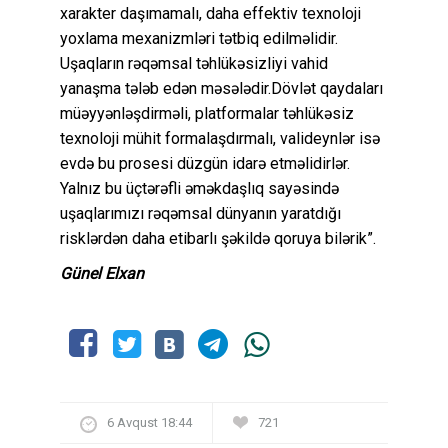
xarakter daşımamalı, daha effektiv texnoloji
yoxlama mexanizmləri tətbiq edilməlidir.
Uşaqların rəqəmsal təhlükəsizliyi vahid
yanaşma tələb edən məsələdir.Dövlət qaydaları
müəyyənləşdirməli, platformalar təhlükəsiz
texnoloji mühit formalaşdırmalı, valideynlər isə
evdə bu prosesi düzgün idarə etməlidirlər.
Yalnız bu üçtərəfli əməkdaşlıq sayəsində
uşaqlarımızı rəqəmsal dünyanın yaratdığı
risklərdən daha etibarlı şəkildə qoruya bilərik”.
Günel Elxan
6 Avqust 18:44
721