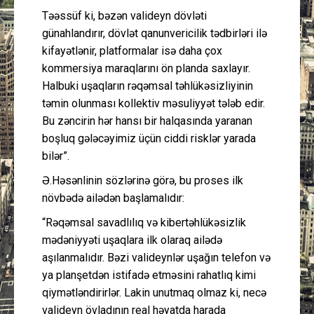
Təəssüf ki, bəzən valideyn dövləti
günahlandırır, dövlət qanunvericilik tədbirləri ilə
kifayətlənir, platformalar isə daha çox
kommersiya maraqlarını ön planda saxlayır.
Halbuki uşaqların rəqəmsal təhlükəsizliyinin
təmin olunması kollektiv məsuliyyət tələb edir.
Bu zəncirin hər hansı bir halqasında yaranan
boşluq gələcəyimiz üçün ciddi risklər yarada
bilər”.
Ə.Həsənlinin sözlərinə görə, bu proses ilk
növbədə ailədən başlamalıdır:
“Rəqəmsal savadlılıq və kibertəhlükəsizlik
mədəniyyəti uşaqlara ilk olaraq ailədə
aşılanmalıdır. Bəzi valideynlər uşağın telefon və
ya planşetdən istifadə etməsini rahatlıq kimi
qiymətləndirirlər. Lakin unutmaq olmaz ki, necə
valideyn övladının real həyatda harada