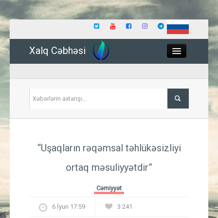
Xalq Cəbhəsi
Close
Siyasət
“Uşaqların rəqəmsal təhlükəsizliyi
İqtisadiyyat
ortaq məsuliyyətdir”
Dünya
Cəmiyyət
Hadisə
6 İyun 17:59
3 241