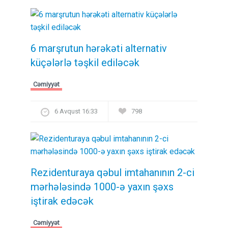
6 marşrutun hərəkəti alternativ
küçələrlə təşkil ediləcək
Cəmiyyət
6 Avqust 16:33
798
Rezidenturaya qəbul imtahanının 2-ci
mərhələsində 1000-ə yaxın şəxs
iştirak edəcək
Cəmiyyət