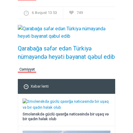
6 Avqust 13:53
749
Qarabağa səfər edən Türkiyə
nümayəndə heyəti bəyanat qəbul edib
Cəmiyyət
Xəbər lenti
Smolenskdə güclü qasırğa nəticəsində bir uşaq və
bir qadın həlak olub