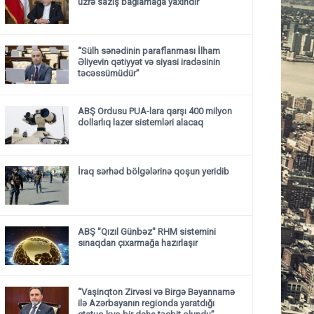
üzrə saziş bağlamağa yaxındır
“Sülh sənədinin paraflanması İlham
Əliyevin qətiyyət və siyasi iradəsinin
təcəssümüdür”
ABŞ Ordusu PUA-lara qarşı 400 milyon
dollarlıq lazer sistemləri alacaq
İraq sərhəd bölgələrinə qoşun yeridib
ABŞ "Qızıl Günbəz" RHM sistemini
sınaqdan çıxarmağa hazırlaşır
“Vaşinqton Zirvəsi və Birgə Bəyannamə
ilə Azərbayanın regionda yaratdığı