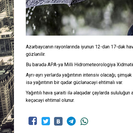
Azərbaycanın rayonlarında iyunun 12-dən 17-dək hava ş
gözlənilir.
Bu barədə APA-ya Milli Hidrometeorologiya Xidmətin
Ayrı-ayrı yerlərdə yağıntının intensiv olacağı, şimşə
isə yağıntının bir qədər güclənəcəyi ehtimalı var.
Yağıntılı hava şəraiti ilə əlaqədar çaylarda sululuğu
keçəcəyi ehtimal olunur.