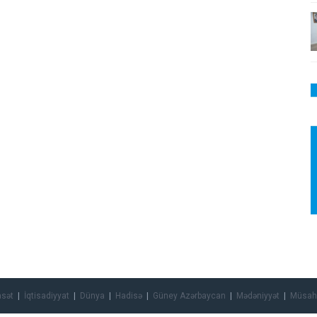
asət
İqtisadiyyat
Dünya
Hadisə
Güney Azərbaycan
Mədəniyyət
Müsah