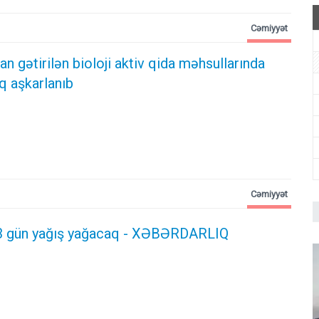
Cəmiyyət
n gətirilən bioloji aktiv qida məhsullarında
q aşkarlanıb
Cəmiyyət
3 gün yağış yağacaq - XƏBƏRDARLIQ