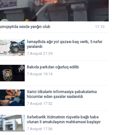
umqayıtda sexdə yanğın olub
11:10
İsmayıllıda ağır yol qəzası baş verib, 5 nəfər
yaralanıb
7 Avqust 21:39
Bakıda parkdan oğurluq edilib
7 Avqust 19:14
Xarici ölkələrin informasiya şəbəkələrinə
hücumlar edən şəxslər saxlanıldı
7 Avqust 17:52
Səfərbərlik Xidmətinin rüşvətlə bağlı həbs
olunan 3 əməkdaşının məhkəməsi başlayır
7 Avqust 17:06