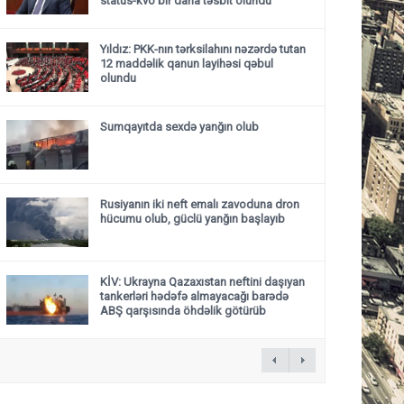
status-kvo bir daha təsbit olundu”
Yıldız: PKK-nın tərksilahını nəzərdə tutan
12 maddəlik qanun layihəsi qəbul
olundu ​​​​​​​
Sumqayıtda sexdə yanğın olub
Rusiyanın iki neft emalı zavoduna dron
hücumu olub, güclü yanğın başlayıb
KİV: Ukrayna Qazaxıstan neftini daşıyan
tankerləri hədəfə almayacağı barədə
ABŞ qarşısında öhdəlik götürüb