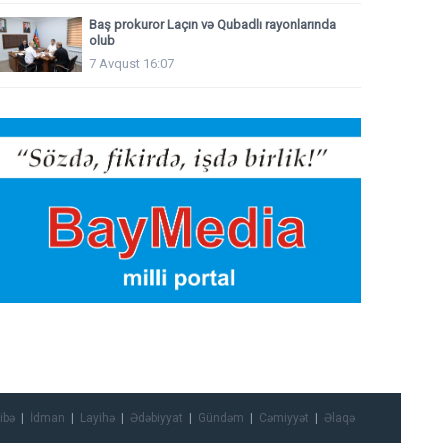
Baş prokuror Laçın və Qubadlı rayonlarında
olub
7 Avqust 16:07
ibə
İdman
Layihə
Ədəbiyyat
Gündəm
Cəmiyyət
Əlaqə