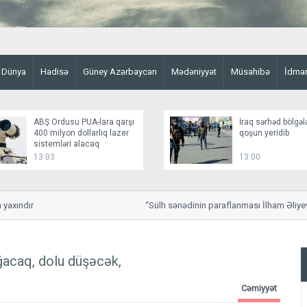
Dünya
Hadisə
Güney Azərbaycan
Mədəniyyət
Müsahibə
İdma
ABŞ Ordusu PUA-lara qarşı
İraq sərhəd bölgəl
400 milyon dollarlıq lazer
qoşun yeridib
sistemləri alacaq
13:03
13:00
ındır
“Sülh sənədinin paraflanması İlham Əliyevin 
ğacaq, dolu düşəcək,
Cəmiyyət