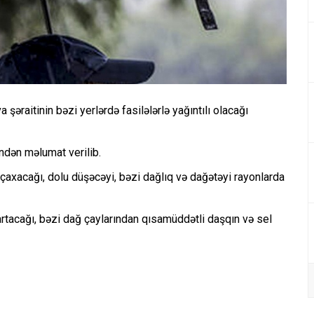
əraitinin bəzi yerlərdə fasilələrlə yağıntılı olacağı
dən məlumat verilib.
k çaxacağı, dolu düşəcəyi, bəzi dağlıq və dağətəyi rayonlarda
n artacağı, bəzi dağ çaylarından qısamüddətli daşqın və sel