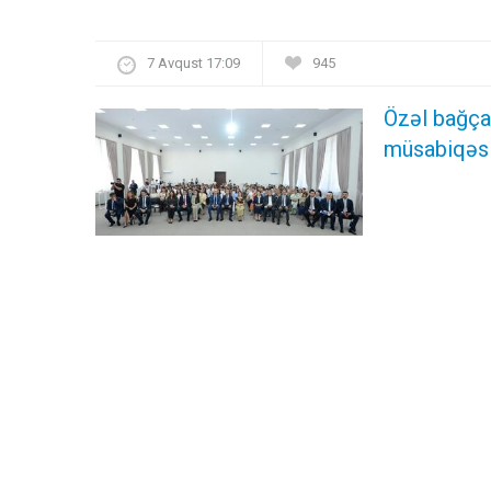
7 Avqust 17:09
945
Özəl bağça
müsabiqəsi 