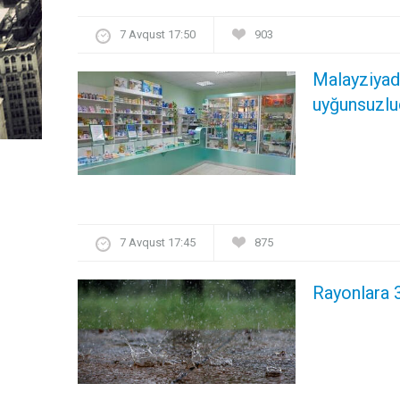
7 Avqust 17:50
903
Malayziyada
uyğunsuzlu
7 Avqust 17:45
875
Rayonlara 