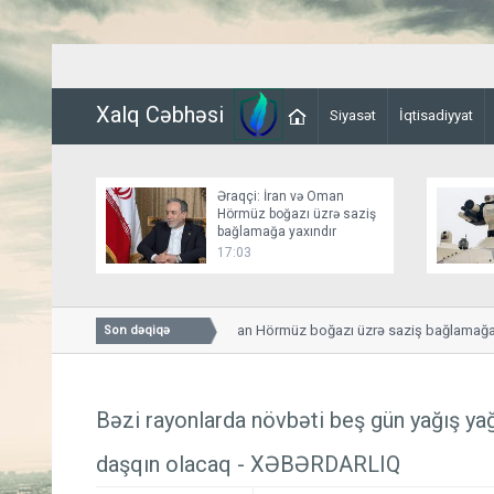
Xalq Cəbhəsi
Siyasət
İqtisadiyyat
Əraqçi: İran və Oman
Hörmüz boğazı üzrə saziş
bağlamağa yaxındır
17:03
Əraqçi: İran və Oman Hörmüz boğazı üzrə saziş bağlamağa yax
Son dəqiqə
Bəzi rayonlarda növbəti beş gün yağış ya
daşqın olacaq - XƏBƏRDARLIQ