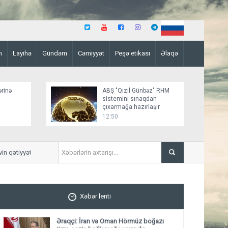
n
Layihə
Gündəm
Cəmiyyət
Peşə etikası
Əlaqə
ərinə
ABŞ "Qızıl Günbəz" RHM
sistemini sınaqdan
çıxarmağa hazırlaşır
12:50
qətiyyət və siyasi iradəsinin təcəssümüdür”
ABŞ Ordusu PUA-lara qarşı 4
Xəbər lenti
Əraqçi: İran və Oman Hörmüz boğazı