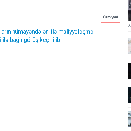
Cəmiyyət
S
ların nümayəndələri ilə maliyyələşmə
ilə bağlı görüş keçirilib