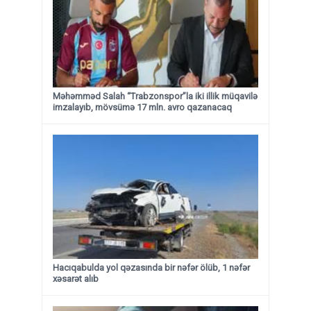
Məhəmməd Salah “Trabzonspor”la iki illik müqavilə
imzalayıb, mövsümə 17 mln. avro qazanacaq
Hacıqabulda yol qəzasında bir nəfər ölüb, 1 nəfər
xəsarət alıb