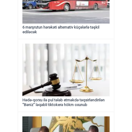
6 marşrutun hərəkəti alternativ küçələrlə təşkil
ediləcək
Hədə-qorxu ilə pul tələb etməkdə təqsirləndirilən
"Bəniz" ləqəbli tiktokerə hökm oxunub