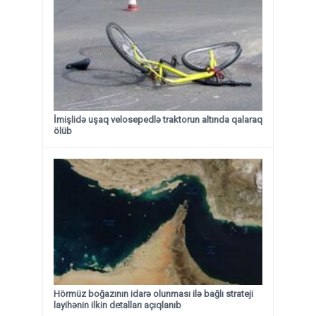
İmişlidə uşaq velosepedlə traktorun altında qalaraq
ölüb
Hörmüz boğazının idarə olunması ilə bağlı strateji
layihənin ilkin detalları açıqlanıb