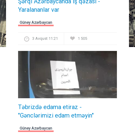
Şərqi Azərbaycanda iş qəzası -
Yaralananlar var
Güney Azərbaycan
3 Avqust 11:21
1 505
Təbrizdə edama etiraz -
"Gənclərimizi edam etməyin"
Güney Azərbaycan