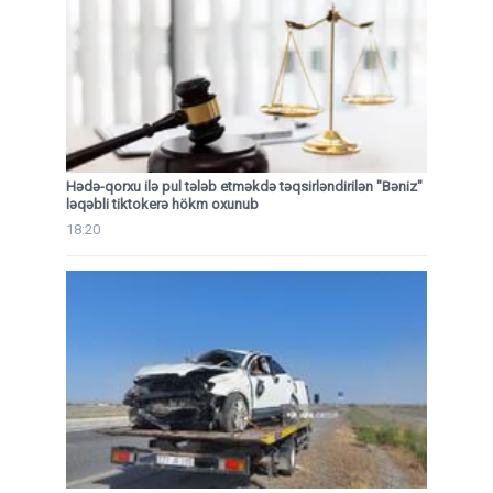
Hədə-qorxu ilə pul tələb etməkdə təqsirləndirilən "Bəniz"
ləqəbli tiktokerə hökm oxunub
18:20