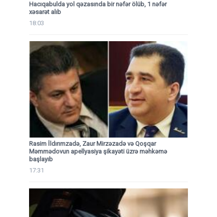
Hacıqabulda yol qəzasında bir nəfər ölüb, 1 nəfər
xəsarət alıb
18:03
Rasim İldırımzadə, Zaur Mirzəzadə və Qoşqar
Məmmədovun apellyasiya şikayəti üzrə məhkəmə
başlayıb
17:31