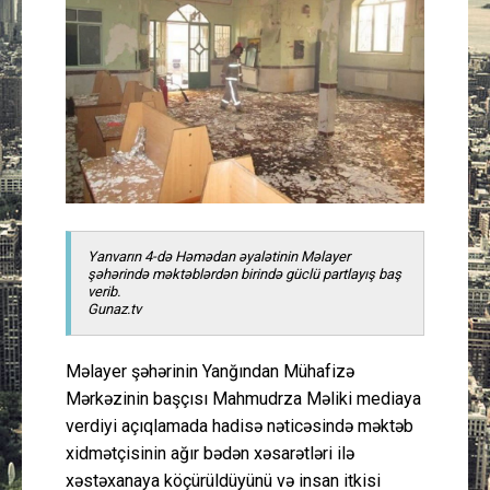
Güney Azərbaycan
Mədəniyyət
Müsahibə
İdman
Layihə
Yanvarın 4-də Həmədan əyalətinin Məlayer
şəhərində məktəblərdən birində güclü partlayış baş
verib.
Gündəm
Gunaz.tv
Cəmiyyət
Məlayer şəhərinin Yanğından Mühafizə
Mərkəzinin başçısı Mahmudrza Məliki mediaya
Peşə etikası
verdiyi açıqlamada hadisə nəticəsində məktəb
xidmətçisinin ağır bədən xəsarətləri ilə
Əlaqə
xəstəxanaya köçürüldüyünü və insan itkisi