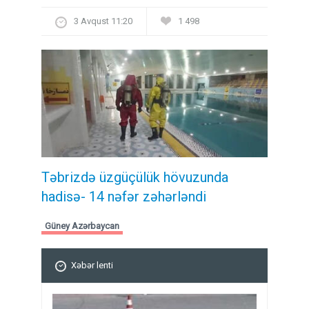
3 Avqust 11:20
1 498
Təbrizdə üzgüçülük hövuzunda
hadisə- 14 nəfər zəhərləndi
Güney Azərbaycan
Xəbər lenti