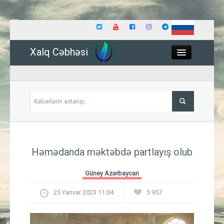
Xalq Cəbhəsi
Close
Siyasət
Həmədanda məktəbdə partlayış olub
İqtisadiyyat
Güney Azərbaycan
Dünya
25 Yanvar 2023 11:04
5 957
Hadisə