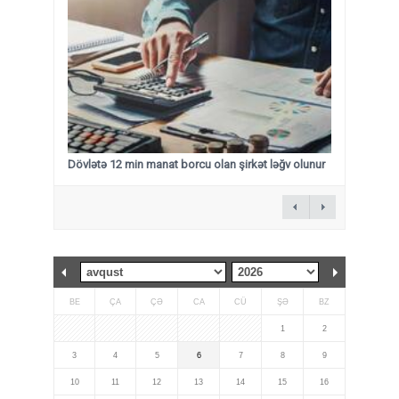
Dövlətə 12 min manat borcu olan şirkət ləğv olunur
BE
ÇA
ÇƏ
CA
CÜ
ŞƏ
BZ
1
2
3
4
5
6
7
8
9
10
11
12
13
14
15
16