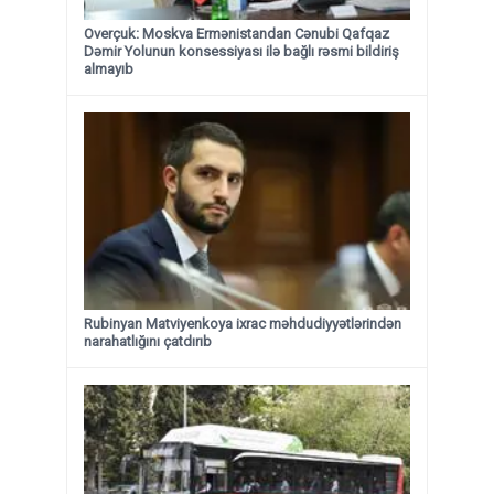
Overçuk: Moskva Ermənistandan Cənubi Qafqaz
Dəmir Yolunun konsessiyası ilə bağlı rəsmi bildiriş
almayıb
Rubinyan Matviyenkoya ixrac məhdudiyyətlərindən
narahatlığını çatdırıb