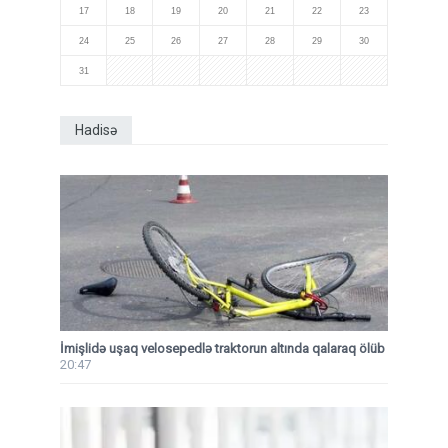
17
18
19
20
21
22
23
24
25
26
27
28
29
30
31
Hadisə
İmişlidə uşaq velosepedlə traktorun altında qalaraq ölüb
20:47