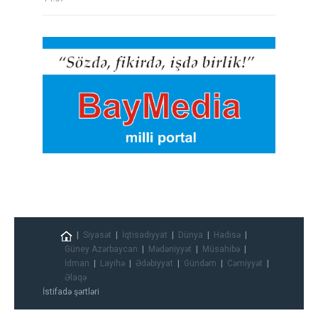
Siyasət
İqtisadiyyat
Dünya
Hadisə
Güney Azərbaycan
Mədəniyyət
Müsahibə
İdman
Layihə
Ədəbiyyat
Gündəm
Cəmiyyət
Əlaqə
İstifadə şərtləri