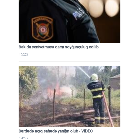
Bakıda yeniyetməyə qarşı soyğunçuluq edilib
15:23
Bərdədə açıq sahədə yanğın olub - VİDEO
14:57