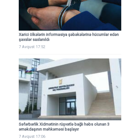
Xarici ölkələrin informasiya şəbəkələrinə hücumlar edən
şəxslər saxlanıldı
7 Avqust 17:52
Səfərbərlik Xidmətinin rüşvətlə bağlı həbs olunan 3
əməkdaşının məhkəməsi başlayır
7 Avqust 17:06