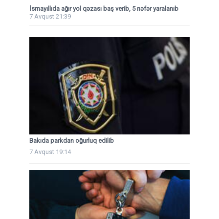
İsmayıllıda ağır yol qəzası baş verib, 5 nəfər yaralanıb
7 Avqust 21:39
Bakıda parkdan oğurluq edilib
7 Avqust 19:14