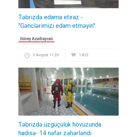
Təbrizdə edama etiraz -
"Gənclərimizi edam etməyin"
Güney Azərbaycan
3 Avqust 11:20
1 813
Təbrizdə üzgüçülük hövuzunda
hadisə- 14 nəfər zəhərləndi