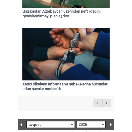
Qazaxıstan Azərbaycan üzərindən neft ixracını
genişləndirməyi planlaşdırır
Xarici ölkələrin informasiya şəbəkələrinə hücumlar
edən şəxslər saxlanıldı