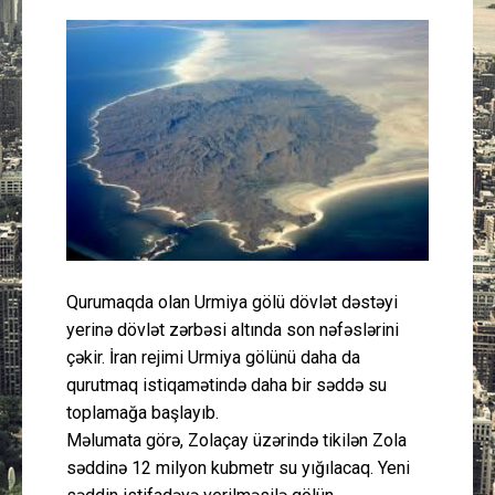
Güney Azərbaycan
Mədəniyyət
Müsahibə
İdman
Layihə
Qurumaqda olan Urmiya gölü dövlət dəstəyi
Gündəm
yerinə dövlət zərbəsi altında son nəfəslərini
çəkir. İran rejimi Urmiya gölünü daha da
Cəmiyyət
qurutmaq istiqamətində daha bir səddə su
toplamağa başlayıb.
Peşə etikası
Məlumata görə, Zolaçay üzərində tikilən Zola
səddinə 12 milyon kubmetr su yığılacaq. Yeni
Əlaqə