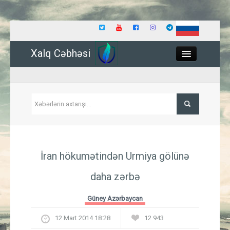
Xalq Cəbhəsi
Close
Siyasət
İran hökumətindən Urmiya gölünə
İqtisadiyyat
daha zərbə
Dünya
Güney Azərbaycan
Hadisə
12 Mart 2014 18:28
12 943