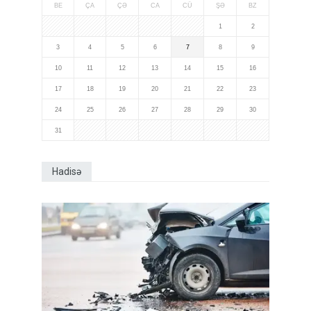
BE
ÇA
ÇƏ
CA
CÜ
ŞƏ
BZ
1
2
3
4
5
6
7
8
9
10
11
12
13
14
15
16
17
18
19
20
21
22
23
24
25
26
27
28
29
30
31
Hadisə