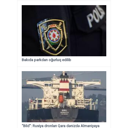
Bakıda parkdan oğurluq edilib
“Bild”: Rusiya dronları Qara dənizdə Almaniyaya