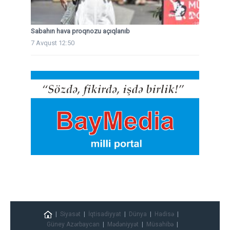
Sabahın hava proqnozu açıqlanıb
7 Avqust 12:50
Siyasət
İqtisadiyyat
Dünya
Hadisə
Güney Azərbaycan
Mədəniyyət
Müsahibə