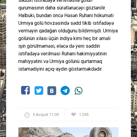
səddin istifadəyə verilməsilə gölün
qurumasının daha sürətlənəcəyi gözlənilir.
Halbuki, bundan öncə Həsən Ruhani hökuməti
Urmiya gölü hövzəsində sədd tikib istifadəyə
verməyin qadağan olduğunu bildirmişdi. Urmiya
gölünün xilası üçün indiyə kimi heç bir əməli
işin görülməməsi, eləcə də yeni səddin
istifadəyə verilməsi Ruhani hakimiyyətinin
mahiyyətini və Urmiya gölünü qurtarmaq
istəmədiyini açıq-aydın göstərməkdədir.
5 Avqust 11:09
1 295