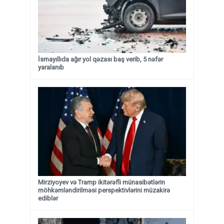
İsmayıllıda ağır yol qəzası baş verib, 5 nəfər
yaralanıb
Mirziyoyev və Tramp ikitərəfli münasibətlərin
möhkəmləndirilməsi perspektivlərini müzakirə
ediblər