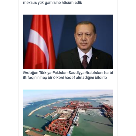
məxsus yük gəmisinə hücum edib
Ərdoğan Türkiyə-Pakistan-Səudiyyə Ərəbistanı hərbi
ittifaqının heç bir ölkəni hədəf almadığını bildirib