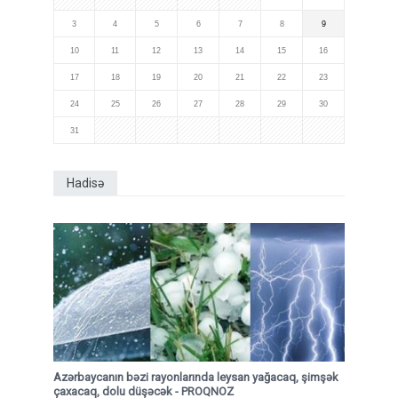
3
4
5
6
7
8
9
10
11
12
13
14
15
16
17
18
19
20
21
22
23
24
25
26
27
28
29
30
31
Hadisə
Azərbaycanın bəzi rayonlarında leysan yağacaq, şimşək
çaxacaq, dolu düşəcək - PROQNOZ