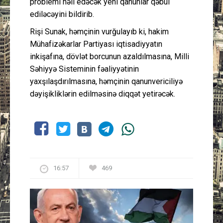
problemi həll edəcək yeni qanunlar qəbul
ediləcəyini bildirib.
Rişi Sunak, həmçinin vurğulayıb ki, hakim
Mühafizəkarlar Partiyası iqtisadiyyatın
inkişafına, dövlət borcunun azaldılmasına, Milli
Səhiyyə Sisteminin fəaliyyətinin
yaxşılaşdırılmasına, həmçinin qanunvericiliyə
dəyişikliklərin edilməsinə diqqət yetirəcək.
16:57
469