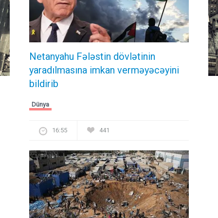
Netanyahu Fələstin dövlətinin
yaradılmasına imkan verməyəcəyini
bildirib
Dünya
16:55
441