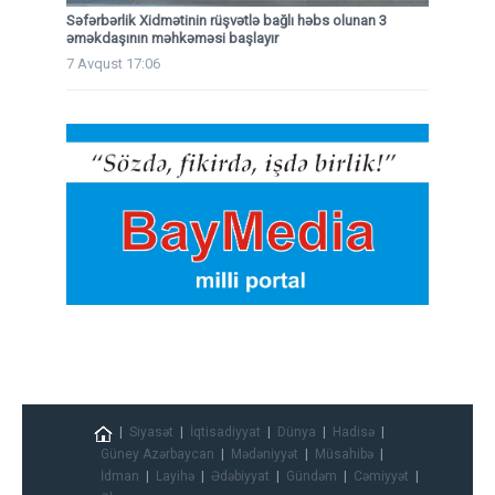
Səfərbərlik Xidmətinin rüşvətlə bağlı həbs olunan 3
əməkdaşının məhkəməsi başlayır
7 Avqust 17:06
Siyasət
İqtisadiyyat
Dünya
Hadisə
Güney Azərbaycan
Mədəniyyət
Müsahibə
İdman
Layihə
Ədəbiyyat
Gündəm
Cəmiyyət