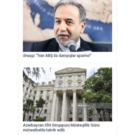
Əraqçi: "İran ABŞ ilə danışıqlar aparmır"
Azərbaycan XİN Sinqapuru Müstəqillik Günü
münasibətilə təbrik edib