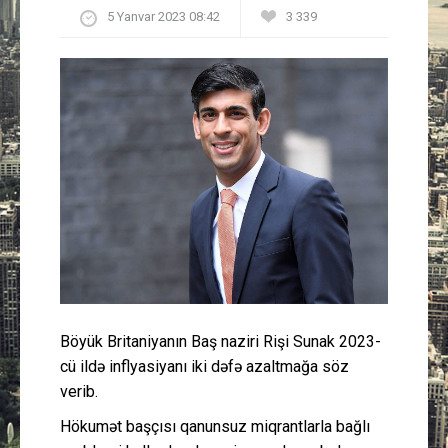
5 Yanvar 2023 08:42
3 339
Güney Azərbaycan
Mədəniyyət
Müsahibə
İdman
Layihə
Gündəm
Cəmiyyət
Böyük Britaniyanın Baş naziri Rişi Sunak 2023-
cü ildə inflyasiyanı iki dəfə azaltmağa söz
Peşə etikası
verib.
Hökumət başçısı qanunsuz miqrantlarla bağlı
Əlaqə