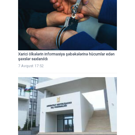
Xarici ölkələrin informasiya şəbəkələrinə hücumlar edən
şəxslər saxlanıldı
7 Avqust 17:52