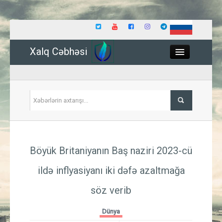
Xalq Cəbhəsi
Close
Siyasət
Böyük Britaniyanın Baş naziri 2023-cü
İqtisadiyyat
ildə inflyasiyanı iki dəfə azaltmağa
Dünya
söz verib
Hadisə
Dünya