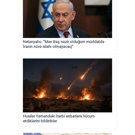
Netanyahu: "Mən Baş nazir olduğum müddətdə
İranın nüvə silahı olmayacaq"
Husilər Yəməndəki hərbi anbarlara hücum
etdiklərini bildiriblər