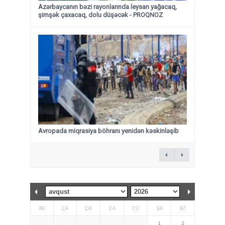
Azərbaycanın bəzi rayonlarında leysan yağacaq,
şimşək çaxacaq, dolu düşəcək - PROQNOZ
Avropada miqrasiya böhranı yenidən kəskinləşib
BE
ÇA
ÇƏ
CA
CÜ
ŞƏ
BZ
1
2