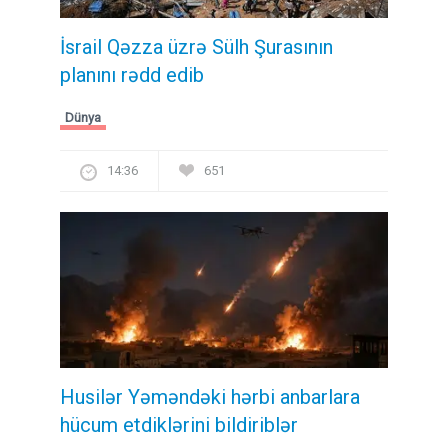
İsrail Qəzza üzrə Sülh Şurasının
planını rədd edib
Dünya
14:36
651
Husilər Yəməndəki hərbi anbarlara
hücum etdiklərini bildiriblər