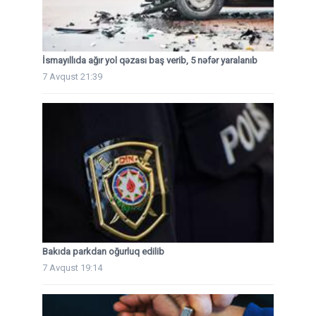
İsmayıllıda ağır yol qəzası baş verib, 5 nəfər yaralanıb
7 Avqust 21:39
Bakıda parkdan oğurluq edilib
7 Avqust 19:14