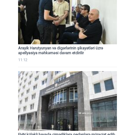
Arayik Harutyunyan və digərlərinin şikayətləri üzrə
apellyasiya məhkəməsi davam etdirilir
11:12
FHN küləkli havada çimərliklərə gedənlərə müraciət edib