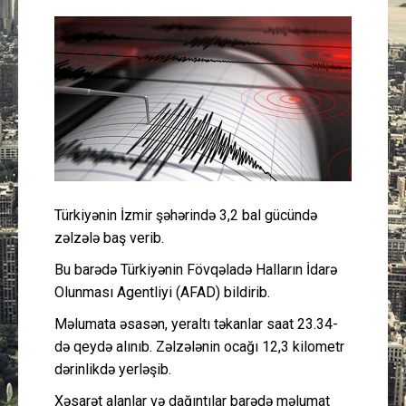
Güney Azərbaycan
Mədəniyyət
Müsahibə
İdman
Layihə
Türkiyənin İzmir şəhərində 3,2 bal gücündə
zəlzələ baş verib.
Gündəm
Bu barədə Türkiyənin Fövqəladə Halların İdarə
Olunması Agentliyi (AFAD) bildirib.
Cəmiyyət
Məlumata əsasən, yeraltı təkanlar saat 23.34-
də qeydə alınıb. Zəlzələnin ocağı 12,3 kilometr
Peşə etikası
dərinlikdə yerləşib.
Əlaqə
Xəsarət alanlar və dağıntılar barədə məlumat