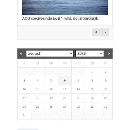
AÇG çərçivəsində bu il 1 mlrd. dollar xərclənib
BE
ÇA
ÇƏ
CA
CÜ
ŞƏ
BZ
1
2
3
4
5
6
7
8
9
10
11
12
13
14
15
16
17
18
19
20
21
22
23
24
25
26
27
28
29
30
31