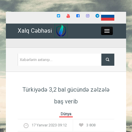
Xalq Cəbhəsi
Close
Siyasət
Türkiyədə 3,2 bal gücündə zəlzələ
İqtisadiyyat
baş verib
Dünya
Dünya
Hadisə
17 Yanvar 2023 09:12
3 808