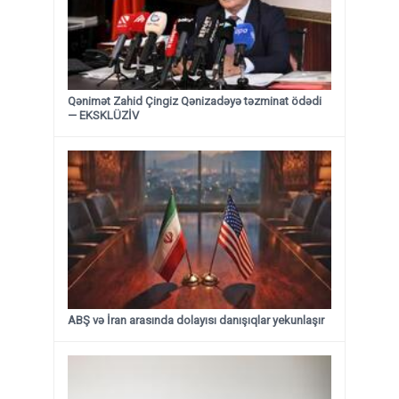
Qənimət Zahid Çingiz Qənizadəyə təzminat ödədi
— EKSKLÜZİV
ABŞ və İran arasında dolayısı danışıqlar yekunlaşır