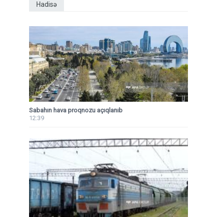
Hadisə
Sabahın hava proqnozu açıqlanıb
12:39