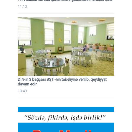
11:10
DİN-in 3 bağçası BŞTİ-nin tabeliyinə verilib, qeydiyyat
davam edir
10:49