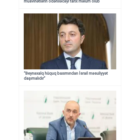
müavinətlərin ödəniləcəyi tarix məlum olub
“Beynəxalq hüquq baxımından İsrail məsuliyyət
daşımalıdır”