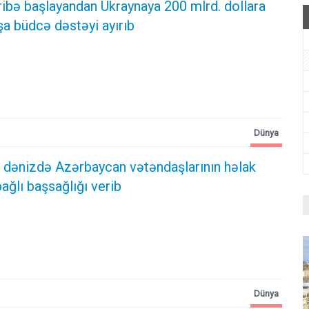
ibə başlayandan Ukraynaya 200 mlrd. dollara
şa büdcə dəstəyi ayırıb
Dünya
a dənizdə Azərbaycan vətəndaşlarının həlak
bağlı başsağlığı verib
Dünya