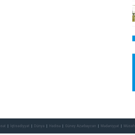
asət
İqtisadiyyat
Dünya
Hadisə
Güney Azərbaycan
Mədəniyyət
Müsah