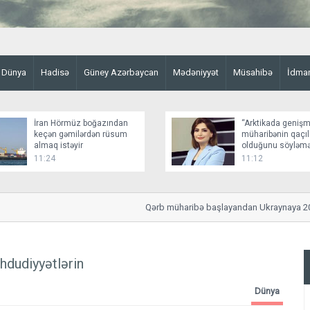
Dünya
Hadisə
Güney Azərbaycan
Mədəniyyət
Müsahibə
İdma
İran Hörmüz boğazından
“Arktikada genişm
keçən gəmilərdən rüsum
müharibənin qaçı
almaq istəyir
olduğunu söyləm
əsaslı faktlar yox
11:24
11:12
Qərb müharibə başlayandan Ukraynaya 200 mlr
əhdudiyyətlərin
Dünya