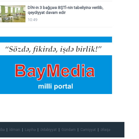
DİN-in 3 bağçası BŞTİ-nin tabeliyinə verilib,
qeydiyyat davam edir
10:49
ibə
İdman
Layihə
Ədəbiyyat
Gündəm
Cəmiyyət
Əlaqə