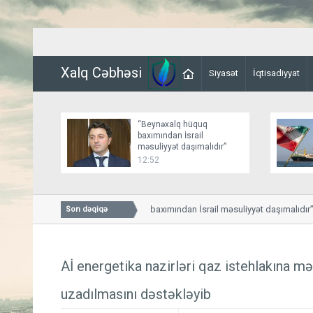
Xalq Cəbhəsi
Siyasət
İqtisadiyyat
“Beynəxalq hüquq
baxımından İsrail
məsuliyyət daşımalıdır”
12:52
“Beynəxalq hüquq baxımından İsrail məsuliyyət daşımalıdır”
Son dəqiqə
Aİ energetika nazirləri qaz istehlakına m
uzadılmasını dəstəkləyib