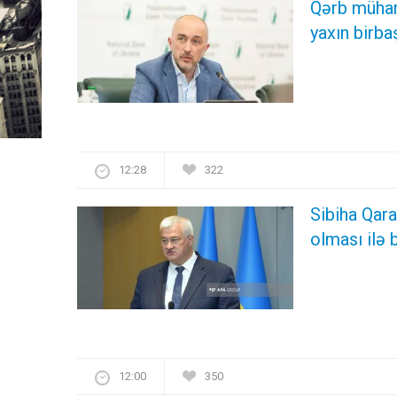
Qərb mühar
yaxın birba
12:28
322
Sibiha Qar
olması ilə 
12:00
350