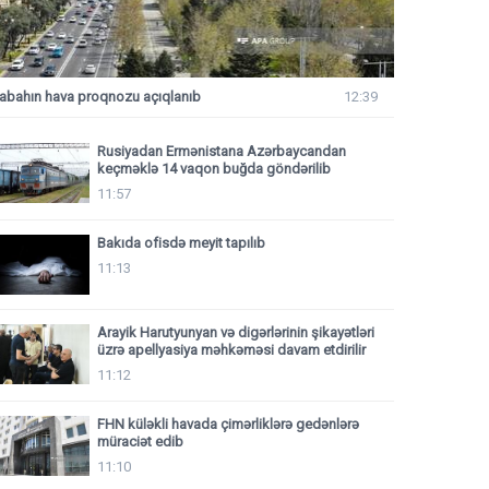
abahın hava proqnozu açıqlanıb
12:39
Rusiyadan Ermənistana Azərbaycandan
keçməklə 14 vaqon buğda göndərilib
11:57
Bakıda ofisdə meyit tapılıb
11:13
Arayik Harutyunyan və digərlərinin şikayətləri
üzrə apellyasiya məhkəməsi davam etdirilir
11:12
FHN küləkli havada çimərliklərə gedənlərə
müraciət edib
11:10