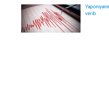
Yaponiyanı
verib