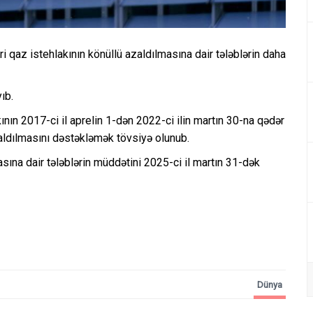
əri qaz istehlakının könüllü azaldılmasına dair tələblərin daha
ıb.
ının 2017-ci il aprelin 1-dən 2022-ci ilin martın 30-na qədər
aldılmasını dəstəkləmək tövsiyə olunub.
asına dair tələblərin müddətini 2025-ci il martın 31-dək
Dünya