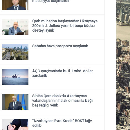
məsuliyyət daşımalıdır”
Qərb müharibə başlayandan Ukraynaya
200 mlrd. dollara yaxın birbaşa büdcə
dəstəyi ayırıb
Sabahın hava proqnozu açıqlanıb
AÇG çərçivəsində bu il 1 mlrd. dollar
xərclənib
Sibiha Qara dənizdə Azərbaycan
vətəndaşlarının həlak olması ilə bağlı
başsağlığı verib
"Azərbaycan Evro-Kredit" BOKT ləğv
edilib