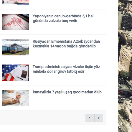
Yaponiyanın cənub-qərbində 5,1 bal
gücündə zəlzələ baş verib
Rusiyadan Ermənistana Azərbaycandan
keçməklə 14 vaqon buğda göndərilib
Tramp administrasiyası vizalar üçün yüz
minlərlə dollar girov tətbiq edir
İsmayıllıda 7 yaşlı uşaq qıcolmadan ölüb