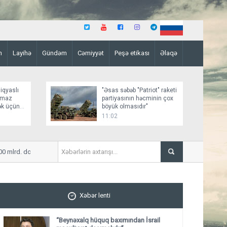
n
Layihə
Gündəm
Cəmiyyət
Peşə etikası
Əlaqə
iqyaslı
"Əsas səbəb "Patriot" raketi
lmaz
partiyasının həcminin çox
ək üçün
böyük olmasıdır"
dur”
11:02
d. dollara yaxın birbaşa büdcə dəstəyi ayırıb
Sabahın hava proqnozu açı
Xəbər lenti
“Beynəxalq hüquq baxımından İsrail