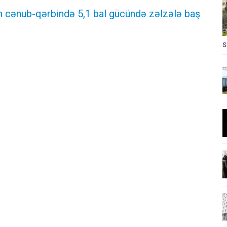
n cənub-qərbində 5,1 bal gücündə zəlzələ baş
S