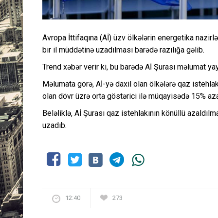
Avropa İttifaqına (Aİ) üzv ölkələrin energetika nazirl
bir il müddətinə uzadılması barədə razılığa gəlib.
Trend xəbər verir ki, bu barədə Aİ Şurası məlumat yay
Məlumata görə, Aİ-yə daxil olan ölkələrə qaz istehlak
olan dövr üzrə orta göstərici ilə müqayisədə 15% az
Beləliklə, Aİ Şurası qaz istehlakının könüllü azaldılm
uzadıb.
12:40
273