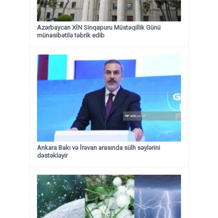
Azərbaycan XİN Sinqapuru Müstəqillik Günü
münasibətilə təbrik edib
Ankara Bakı və İrəvan arasında sülh səylərini
dəstəkləyir