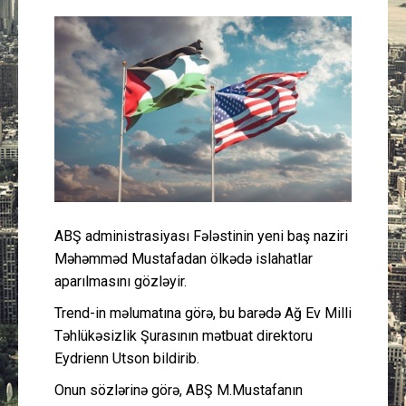
Güney Azərbaycan
Mədəniyyət
Müsahibə
İdman
Layihə
ABŞ administrasiyası Fələstinin yeni baş naziri
Gündəm
Məhəmməd Mustafadan ölkədə islahatlar
aparılmasını gözləyir.
Cəmiyyət
Trend-in məlumatına görə, bu barədə Ağ Ev Milli
Təhlükəsizlik Şurasının mətbuat direktoru
Peşə etikası
Eydrienn Utson bildirib.
Onun sözlərinə görə, ABŞ M.Mustafanın
Əlaqə