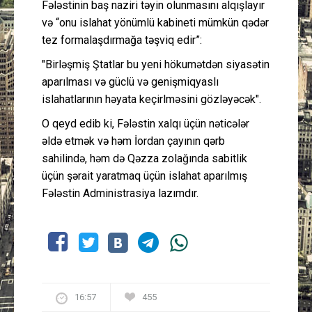
Fələstinin baş naziri təyin olunmasını alqışlayır
və “onu islahat yönümlü kabineti mümkün qədər
tez formalaşdırmağa təşviq edir”:
"Birləşmiş Ştatlar bu yeni hökumətdən siyasətin
aparılması və güclü və genişmiqyaslı
islahatlarının həyata keçirlməsini gözləyəcək".
O qeyd edib ki, Fələstin xalqı üçün nəticələr
əldə etmək və həm İordan çayının qərb
sahilində, həm də Qəzza zolağında sabitlik
üçün şərait yaratmaq üçün islahat aparılmış
Fələstin Administrasiya lazımdır.
16:57
455