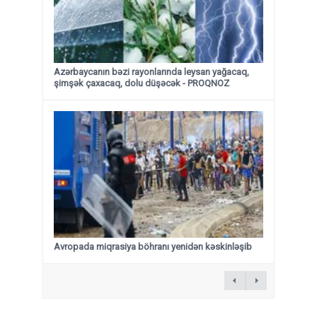
Azərbaycanın bəzi rayonlarında leysan yağacaq,
şimşək çaxacaq, dolu düşəcək - PROQNOZ
Avropada miqrasiya böhranı yenidən kəskinləşib