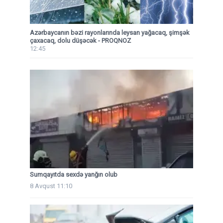
Azərbaycanın bəzi rayonlarında leysan yağacaq, şimşək
çaxacaq, dolu düşəcək - PROQNOZ
12:45
Sumqayıtda sexdə yanğın olub
8 Avqust 11:10