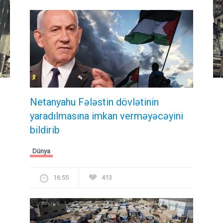
Netanyahu Fələstin dövlətinin
yaradılmasına imkan verməyəcəyini
bildirib
Dünya
16:55
413