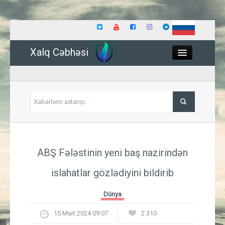
Xalq Cəbhəsi
Close
Siyasət
ABŞ Fələstinin yeni baş nazirindən
İqtisadiyyat
islahatlar gözlədiyini bildirib
Dünya
Dünya
Hadisə
15 Mart 2024 09:07
2 310