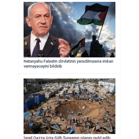
Netanyahu Fələstin dövlətinin yaradılmasına imkan
verməyəcəyini bildirib
İsrail Qəzza üzrə Sülh Şurasının planını rədd edib