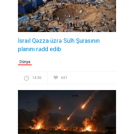
İsrail Qəzza üzrə Sülh Şurasının
planını rədd edib
Dünya
14:36
651