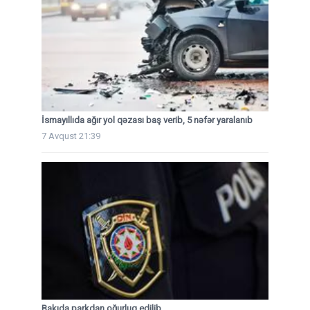
İsmayıllıda ağır yol qəzası baş verib, 5 nəfər yaralanıb
7 Avqust 21:39
Bakıda parkdan oğurluq edilib