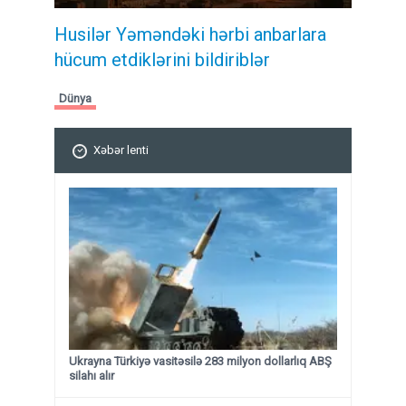
Husilər Yəməndəki hərbi anbarlara
hücum etdiklərini bildiriblər
Dünya
Xəbər lenti
Ukrayna Türkiyə vasitəsilə 283 milyon dollarlıq ABŞ
silahı alır