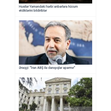
Husilər Yəməndəki hərbi anbarlara hücum
etdiklərini bildiriblər
Əraqçi: "İran ABŞ ilə danışıqlar aparmır"