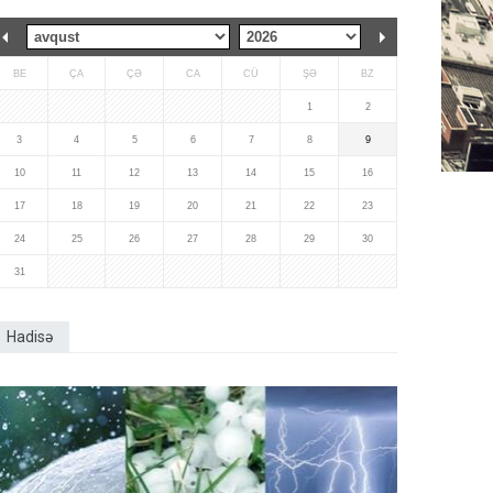
BE
ÇA
ÇƏ
CA
CÜ
ŞƏ
BZ
1
2
3
4
5
6
7
8
9
10
11
12
13
14
15
16
17
18
19
20
21
22
23
24
25
26
27
28
29
30
31
Hadisə