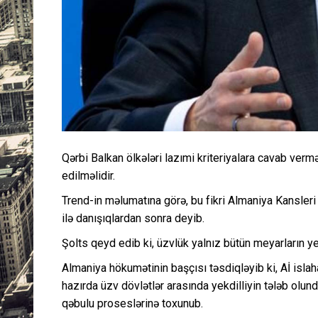
Qərbi Balkan ölkələri lazımi kriteriyalara cavab vermək
edilməlidir.
Trend-in məlumatına görə, bu fikri Almaniya Kansler
ilə danışıqlardan sonra deyib.
Şolts qeyd edib ki, üzvlük yalnız bütün meyarların yer
Almaniya hökumətinin başçısı təsdiqləyib ki, Aİ islaha
hazırda üzv dövlətlər arasında yekdilliyin tələb olun
qəbulu proseslərinə toxunub.