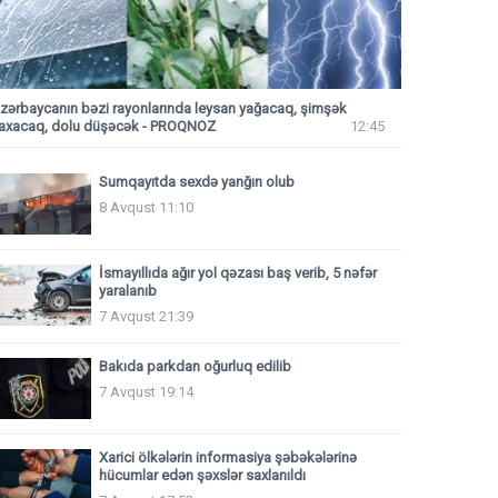
zərbaycanın bəzi rayonlarında leysan yağacaq, şimşək
axacaq, dolu düşəcək - PROQNOZ
12:45
Sumqayıtda sexdə yanğın olub
8 Avqust 11:10
İsmayıllıda ağır yol qəzası baş verib, 5 nəfər
yaralanıb
7 Avqust 21:39
Bakıda parkdan oğurluq edilib
7 Avqust 19:14
Xarici ölkələrin informasiya şəbəkələrinə
hücumlar edən şəxslər saxlanıldı