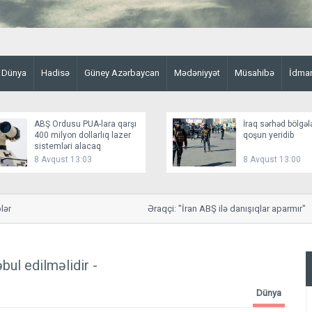
Dünya
Hadisə
Güney Azərbaycan
Mədəniyyət
Müsahibə
İdma
ABŞ Ordusu PUA-lara qarşı
İraq sərhəd bölgəl
400 milyon dollarlıq lazer
qoşun yeridib
sistemləri alacaq
8 Avqust 13:03
8 Avqust 13:00
Əraqçi: "İran ABŞ ilə danışıqlar aparmır"
bul edilməlidir -
Dünya