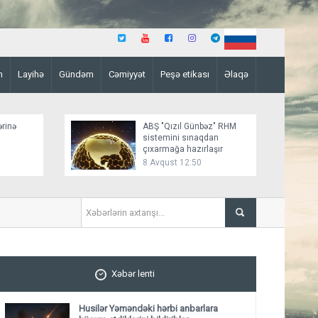
n
Layihə
Gündəm
Cəmiyyət
Peşə etikası
Əlaqə
ərinə
ABŞ "Qızıl Günbəz" RHM
sistemini sınaqdan
çıxarmağa hazırlaşır
8 Avqust 12:50
Azərbaycan XİN Sinqapuru 
Xəbər lenti
Husilər Yəməndəki hərbi anbarlara