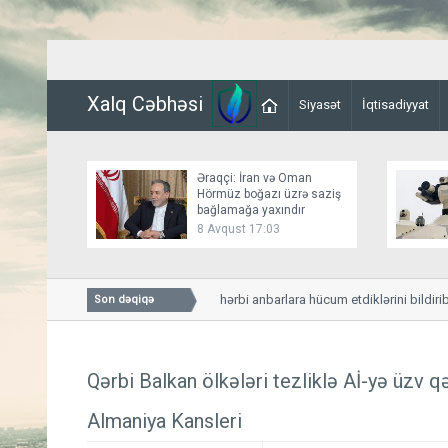
Xalq Cəbhəsi
Siyasət
İqtisadiyyat
Əraqçi: İran və Oman
Hörmüz boğazı üzrə saziş
bağlamağa yaxındır
8 Avqust 17:03
Husilər Yəməndəki hərbi anbarlara hücum etdiklərini bildiriblər
Son dəqiqə
Qərbi Balkan ölkələri tezliklə Aİ-yə üzv qə
Almaniya Kansleri