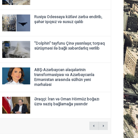
Rusiya Odessaya kütləvi zərbə endirib,
şəhər işıqsız və susuz qalıb
"Dolphin" tayfunu Çinə yaxınlaşır, torpaq
sürüşməsi ilə bağlı xəbərdarlıq verilib
ABŞ-Azərbaycan əlaqələrinin
transformasiyası və Azərbaycanla
Ermənistan arasında sülhün yeni
mərhələsi
Əraqçi: İran və Oman Hörmüz boğazı
üzrə saziş bağlamağa yaxındır