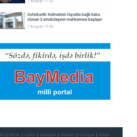
7 Avqust 17:52
Səfərbərlik Xidmətinin rüşvətlə bağlı həbs
olunan 3 əməkdaşının məhkəməsi başlayır
7 Avqust 17:06
ibə
İdman
Layihə
Ədəbiyyat
Gündəm
Cəmiyyət
Əlaqə