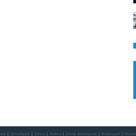
asət
İqtisadiyyat
Dünya
Hadisə
Güney Azərbaycan
Mədəniyyət
Müsah