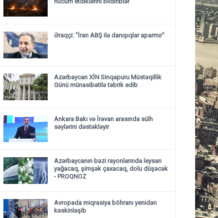
hücum etdiklərini bildiriblər
Əraqçi: "İran ABŞ ilə danışıqlar aparmır"
Azərbaycan XİN Sinqapuru Müstəqillik
Günü münasibətilə təbrik edib
Ankara Bakı və İrəvan arasında sülh
səylərini dəstəkləyir
Azərbaycanın bəzi rayonlarında leysan
yağacaq, şimşək çaxacaq, dolu düşəcək
- PROQNOZ
Avropada miqrasiya böhranı yenidən
kəskinləşib