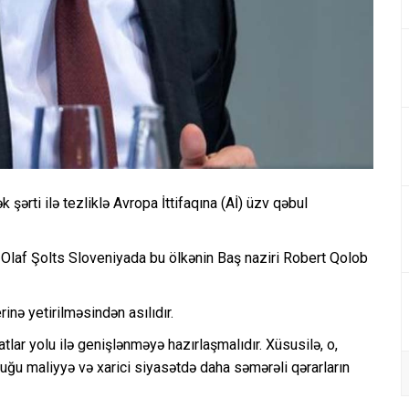
 şərti ilə tezliklə Avropa İttifaqına (Aİ) üzv qəbul
i Olaf Şolts Sloveniyada bu ölkənin Baş naziri Robert Qolob
inə yetirilməsindən asılıdır.
tlar yolu ilə genişlənməyə hazırlaşmalıdır. Xüsusilə, o,
duğu maliyyə və xarici siyasətdə daha səmərəli qərarların