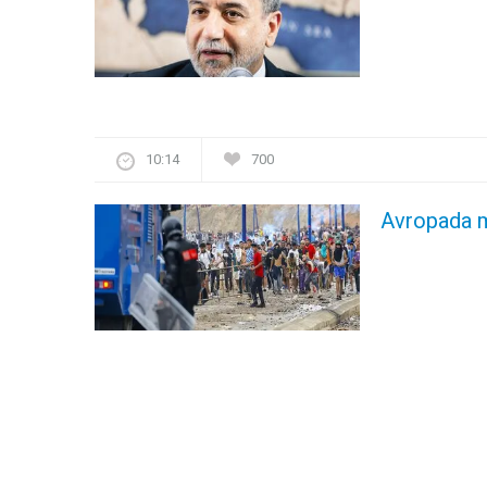
10:14
700
Avropada m