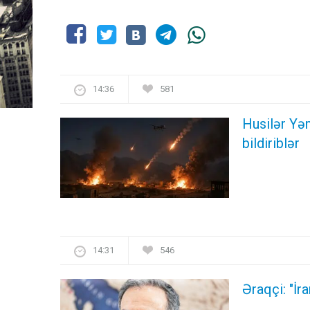
14:36
581
Husilər Yə
bildiriblər
14:31
546
Əraqçi: "İr