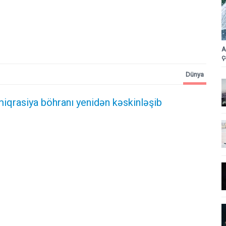
A
ç
Dünya
iqrasiya böhranı yenidən kəskinləşib