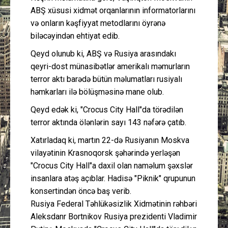
ABŞ xüsusi xidmət orqanlarının informatorlarını
və onların kəşfiyyat metodlarını öyrənə
biləcəyindən ehtiyat edib.
Qeyd olunub ki, ABŞ və Rusiya arasındakı
qeyri-dost münasibətlər amerikalı məmurların
terror aktı barədə bütün məlumatları rusiyalı
həmkarları ilə bölüşməsinə mane olub.
Qeyd edək ki, "Crocus City Hall"da törədilən
terror aktında ölənlərin sayı 143 nəfərə çatıb.
Xatırladaq ki, martın 22-də Rusiyanın Moskva
vilayətinin Krasnoqorsk şəhərində yerləşən
"Crocus City Hall"a daxil olan naməlum şəxslər
insanlara atəş açıblar. Hadisə "Piknik" qrupunun
konsertindən öncə baş verib.
Rusiya Federal Təhlükəsizlik Xidmətinin rəhbəri
Aleksdanr Bortnikov Rusiya prezidenti Vladimir