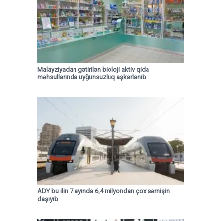
Malayziyadan gətirilən bioloji aktiv qida
məhsullarında uyğunsuzluq aşkarlanıb
ADY bu ilin 7 ayında 6,4 milyondan çox sərnişin
daşıyıb