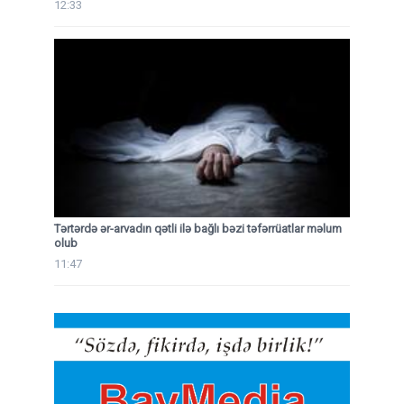
12:33
Tərtərdə ər-arvadın qətli ilə bağlı bəzi təfərrüatlar məlum
olub
11:47