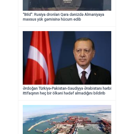
“Bild”: Rusiya dronları Qara dənizdə Almaniyaya
məxsus yük gəmisinə hücum edib
Ərdoğan Türkiyə-Pakistan-Səudiyyə Ərəbistanı hərbi
ittifaqının heç bir ölkəni hədəf almadığını bildirib