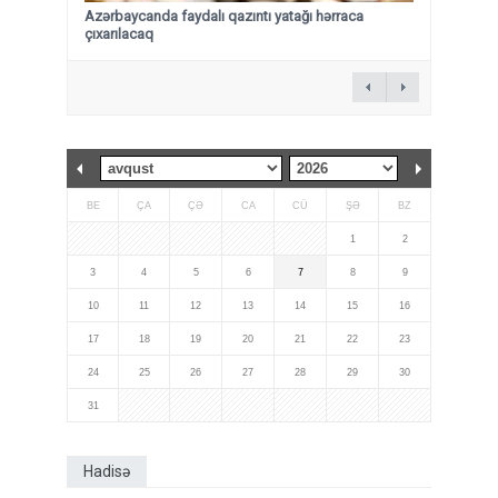
Azərbaycanda faydalı qazıntı yatağı hərraca
çıxarılacaq
BE
ÇA
ÇƏ
CA
CÜ
ŞƏ
BZ
1
2
3
4
5
6
7
8
9
10
11
12
13
14
15
16
17
18
19
20
21
22
23
24
25
26
27
28
29
30
31
Hadisə