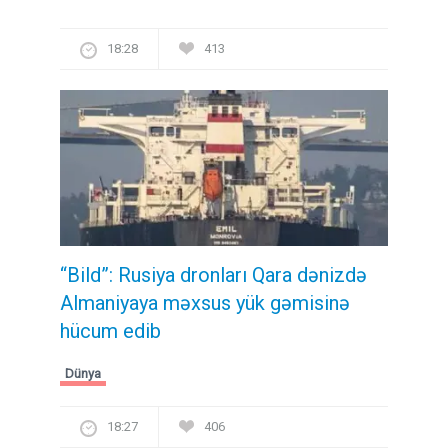
18:28
413
“Bild”: Rusiya dronları Qara dənizdə
Almaniyaya məxsus yük gəmisinə
hücum edib
Dünya
18:27
406