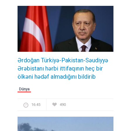
Ərdoğan Türkiyə-Pakistan-Səudiyyə
Ərəbistanı hərbi ittifaqının heç bir
ölkəni hədəf almadığını bildirib
Dünya
16:45
490