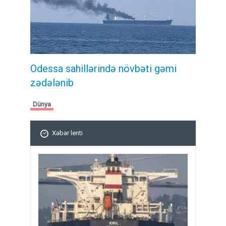
Odessa sahillərində növbəti gəmi
zədələnib
Dünya
Xəbər lenti