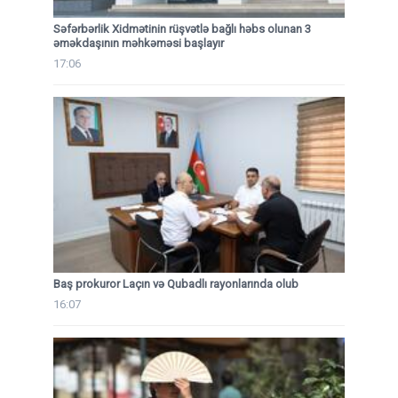
Səfərbərlik Xidmətinin rüşvətlə bağlı həbs olunan 3
əməkdaşının məhkəməsi başlayır
17:06
Baş prokuror Laçın və Qubadlı rayonlarında olub
16:07