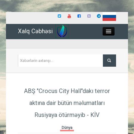
Xalq Cəbhəsi
Close
Siyasət
ABŞ "Crocus City Hall"dakı terror
İqtisadiyyat
aktına dair bütün məlumatları
Dünya
Rusiyaya ötürməyib - KİV
Hadisə
Dünya