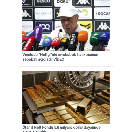
Vernidub “Neftçi”nin avrokubok fiaskosunun
səbəbini açıqladı: VİDEO
Ötən il Neft Fondu 5,8 milyard dollar dəyərində