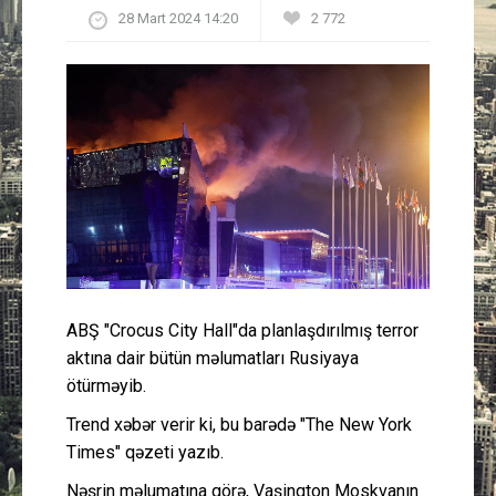
28 Mart 2024 14:20
2 772
Güney Azərbaycan
Mədəniyyət
Müsahibə
İdman
Layihə
Gündəm
ABŞ "Crocus City Hall"da planlaşdırılmış terror
aktına dair bütün məlumatları Rusiyaya
Cəmiyyət
ötürməyib.
Trend xəbər verir ki, bu barədə "The New York
Peşə etikası
Times" qəzeti yazıb.
Əlaqə
Nəşrin məlumatına görə, Vaşinqton Moskvanın