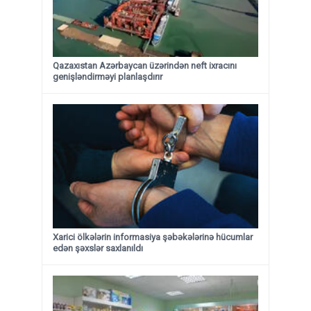
Qazaxıstan Azərbaycan üzərindən neft ixracını
genişləndirməyi planlaşdırır
Xarici ölkələrin informasiya şəbəkələrinə hücumlar
edən şəxslər saxlanıldı