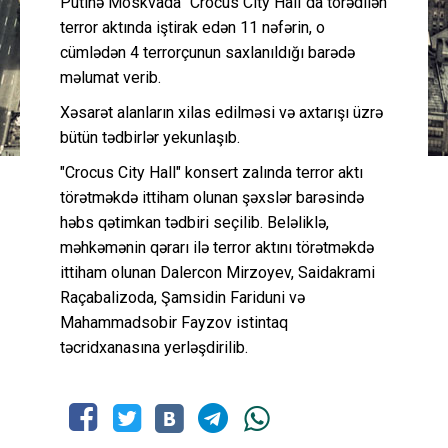
Putinə Moskvada "Crocus City Hall"da törədilən
terror aktında iştirak edən 11 nəfərin, o
cümlədən 4 terrorçunun saxlanıldığı barədə
məlumat verib.
Xəsarət alanların xilas edilməsi və axtarışı üzrə
bütün tədbirlər yekunlaşıb.
"Crocus City Hall" konsert zalında terror aktı
törətməkdə ittiham olunan şəxslər barəsində
həbs qətimkan tədbiri seçilib. Beləliklə,
məhkəmənin qərarı ilə terror aktını törətməkdə
ittiham olunan Dalercon Mirzoyev, Saidakrami
Raçabalizoda, Şamsidin Fariduni və
Mahammadsobir Fayzov istintaq
təcridxanasına yerləşdirilib.