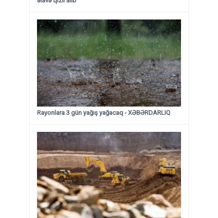
əlavə qızıl alıb
Rayonlara 3 gün yağış yağacaq - XƏBƏRDARLIQ